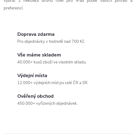
ů
vybrat z několika druhů fólie pro iPad podle vašich potřeb a
d
preferencí.
a
c
Doprava zdarma
í
Pro objednávky v hodnotě nad 700 Kč.
p
Vše máme skladem
40.000+ kusů zboží ve vlastním skladu.
r
Výdejní místa
v
12.000+ výdejních míst po celé ČR a SR.
k
Ověřený obchod
y
450.000+ vyřízených objednávek.
v
ý