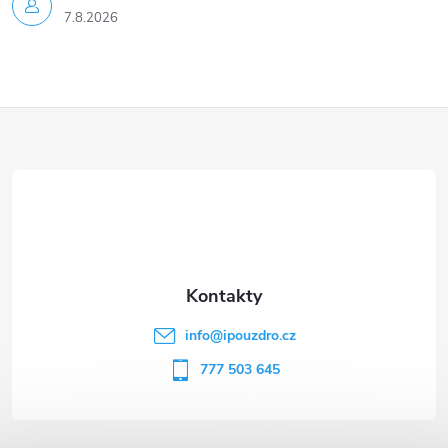
7.8.2026
Z
á
p
a
t
info
@
ipouzdro.cz
í
777 503 645