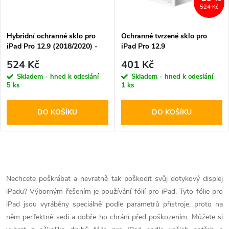
i
524 Kč
í
s
p
Hybridní ochranné sklo pro
Ochranné tvrzené sklo pro
iPad Pro 12.9 (2018/2020) -
iPad Pro 12.9
p
Hofi, Glass Pro+
(2022/2021/2020/2018) -
r
524 Kč
401 Kč
DuxDucis, Tempered Glass
r
Skladem - hned k odeslání
Skladem - hned k odeslání
5 ks
1 ks
o
o
DO KOŠÍKU
DO KOŠÍKU
d
d
u
u
O
k
k
v
Nechcete poškrábat a nevratně tak poškodit svůj dotykový displej
t
iPadu? Výborným řešením je používání fólií pro iPad. Tyto fólie pro
l
t
iPad jsou vyráběny speciálně podle parametrů přístroje, proto na
ů
á
něm perfektně sedí a dobře ho chrání před poškozením. Můžete si