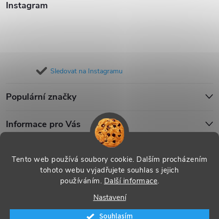
Instagram
Sledovat na Instagramu
Populární značky
Informace pro Vás
Blog
Tento web používá soubory cookie. Dalším procházením
tohoto webu vyjadřujete souhlas s jejich
používáním.
Další informace
.
Copyright 2026
iPouzdro.cz
. Všechna práva vyhrazena.
Upravit
Nastavení
nastavení cookies
Souhlasím
Vytvořil Shoptet