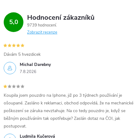
p
i
Hodnocení zákazníků
5,0
9739 hodnocení
s
Zobrazit recenze
u
Dávám 5 hvezdicek
Michal Darebny
7.8.2026
Koupila jsem pouzdro na Iphone, již po 3 týdnech používání je
ošoupané. Zasláno k reklamaci, obchod odpovídá, že na mechanické
poškození se záruka nevztahuje. Na co tedy pouzdro je, když se
běžným používáním tak opotřebuje? Zaslán dotaz na ČOI, jak
postupovat.
Ludmila Kučerová