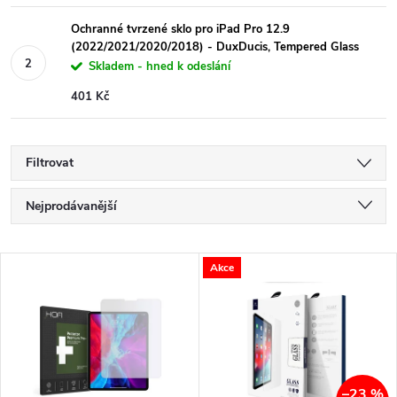
Ochranné tvrzené sklo pro iPad Pro 12.9
(2022/2021/2020/2018) - DuxDucis, Tempered Glass
Skladem - hned k odeslání
401 Kč
Filtrovat
Ř
Nejprodávanější
a
Nejlevnější
V
Akce
Nejdražší
z
ý
Abecedně
e
p
n
–23 %