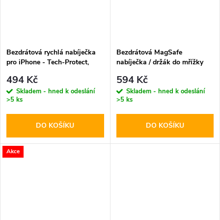
Bezdrátová rychlá nabíječka
Bezdrátová MagSafe
pro iPhone - Tech-Protect,
nabíječka / držák do mřížky
QI15W-A38 MagSafe
ventilace - Hoco, CA91 Magic
494 Kč
594 Kč
Wireless Charger White
Skladem - hned k odeslání
Skladem - hned k odeslání
>5 ks
>5 ks
DO KOŠÍKU
DO KOŠÍKU
Akce