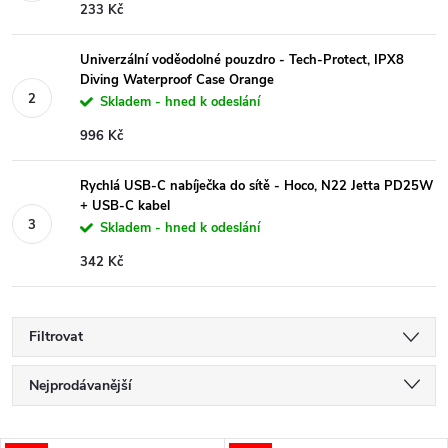
233 Kč
Univerzální voděodolné pouzdro - Tech-Protect, IPX8
Diving Waterproof Case Orange
Skladem - hned k odeslání
996 Kč
Rychlá USB-C nabíječka do sítě - Hoco, N22 Jetta PD25W
+ USB-C kabel
Skladem - hned k odeslání
342 Kč
Filtrovat
Ř
Nejprodávanější
a
Nejlevnější