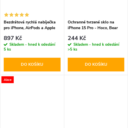
Bezdrátová rychlá nabíječka
Ochranné tvrzené sklo na
pro iPhone, AirPods a Apple
iPhone 15 Pro - Hoco, Bear
Watch - Tech-Protect, A12
Shield
897 Kč
244 Kč
MagSafe Wireless Charger
Skladem - hned k odeslání
Skladem - hned k odeslání
White
5 ks
>5 ks
DO KOŠÍKU
DO KOŠÍKU
Akce