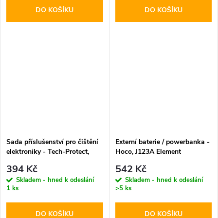
DO KOŠÍKU
DO KOŠÍKU
Sada příslušenství pro čištění
Externí baterie / powerbanka -
elektroniky - Tech-Protect,
Hoco, J123A Element
CS01 Cleaner Set
20000mAh Black
394 Kč
542 Kč
Skladem - hned k odeslání
Skladem - hned k odeslání
1 ks
>5 ks
DO KOŠÍKU
DO KOŠÍKU