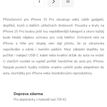
1
12
t
á
r
d
á
Příslušenství pro iPhone 15 Pro obsahuje velký výběr gadgetů,
a
n
doplňků, krytů a dalších užitečných drobností. Pouzdra a kryty na
k
iPhone 15 Pro budou jistě tou nejoblíbenější kategorií a skoro každý
c
o
bude hledat nějakou ochranu pro svůj telefon. Ochranná skla na
í
iPhone a fólie pro displej vám dají jistotu, že se obrazovka
v
nepoškrábe a odolá i menším pádům. Mezi základní doplňky lze
á
p
počítat i nabíjecí USB-C kabel nebo kvalitní držák do auta na mobil.
n
U starších vozidel se vyplatí pořídit handsfree do auta pro iPhone.
r
í
Naopak poslech hudby můžete snadno vyřešit audio adaptérem do
v
auta, sluchátky pro iPhone nebo bezdrátovými reproduktory.
k
y
Doprava zdarma
Pro objednávky v hodnotě nad 700 Kč.
v