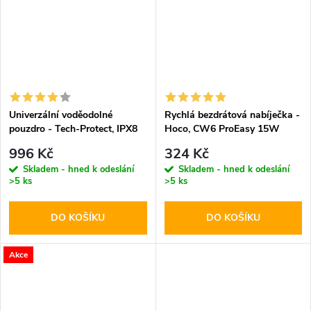
Univerzální voděodolné
Rychlá bezdrátová nabíječka -
pouzdro - Tech-Protect, IPX8
Hoco, CW6 ProEasy 15W
Diving Waterproof Case Black
White
996 Kč
324 Kč
Skladem - hned k odeslání
Skladem - hned k odeslání
>5 ks
>5 ks
DO KOŠÍKU
DO KOŠÍKU
Akce