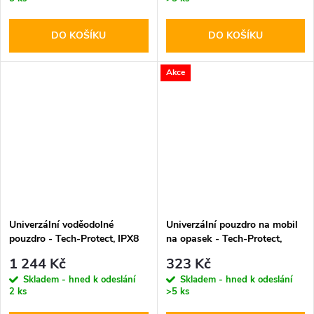
DO KOŠÍKU
DO KOŠÍKU
Akce
Univerzální voděodolné
Univerzální pouzdro na mobil
pouzdro - Tech-Protect, IPX8
na opasek - Tech-Protect,
Pro Diving Waterproof Case
SM75 5.8-6.8" Black
1 244 Kč
323 Kč
Orange
Skladem - hned k odeslání
Skladem - hned k odeslání
2 ks
>5 ks