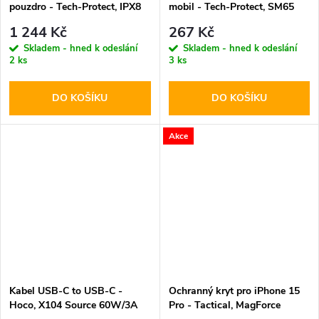
pouzdro - Tech-Protect, IPX8
mobil - Tech-Protect, SM65
Pro Diving Waterproof Case
6.0-6.9" Black
1 244 Kč
267 Kč
Gray
Skladem - hned k odeslání
Skladem - hned k odeslání
2 ks
3 ks
DO KOŠÍKU
DO KOŠÍKU
Akce
Kabel USB-C to USB-C -
Ochranný kryt pro iPhone 15
Hoco, X104 Source 60W/3A
Pro - Tactical, MagForce