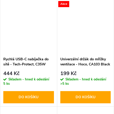
Akce
Rychlá USB-C nabíječka do
Univerzální držák do mřížky
sítě - Tech-Protect, C35W
ventilace - Hoco, CA103 Black
PD35W White
444 Kč
199 Kč
Skladem - hned k odeslání
Skladem - hned k odeslání
5 ks
>5 ks
DO KOŠÍKU
DO KOŠÍKU