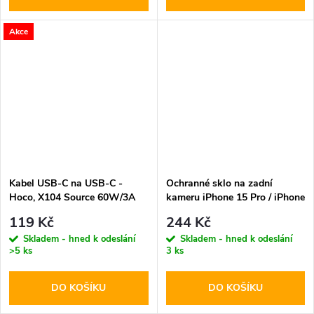
Akce
Kabel USB-C na USB-C -
Ochranné sklo na zadní
Hoco, X104 Source 60W/3A
kameru iPhone 15 Pro / iPhone
200cm White
15 Pro MAX - Hofi, Cam Pro+
119 Kč
244 Kč
Black
Skladem - hned k odeslání
Skladem - hned k odeslání
>5 ks
3 ks
DO KOŠÍKU
DO KOŠÍKU