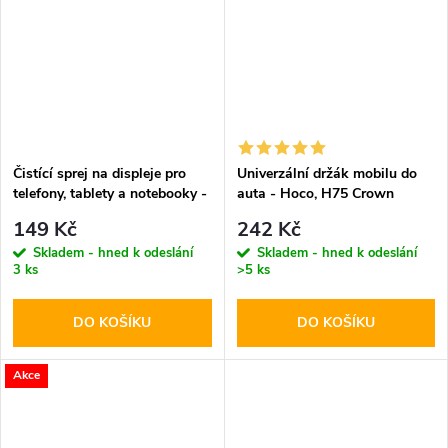
Čistící sprej na displeje pro
Univerzální držák mobilu do
telefony, tablety a notebooky -
auta - Hoco, H75 Crown
Tech-Protect, Cleaning Spray
149 Kč
242 Kč
200ml
Skladem - hned k odeslání
Skladem - hned k odeslání
3 ks
>5 ks
DO KOŠÍKU
DO KOŠÍKU
Akce