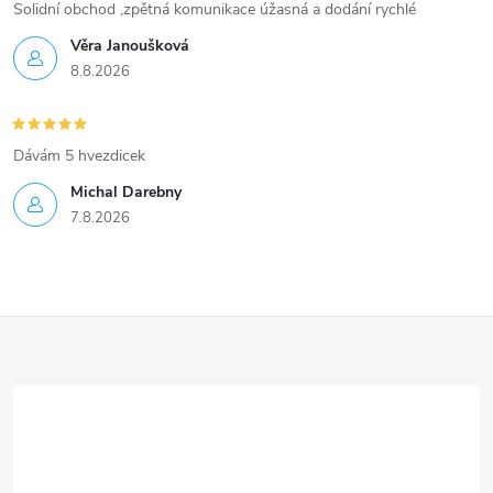
Solidní obchod ,zpětná komunikace úžasná a dodání rychlé
Věra Janoušková
8.8.2026
Dávám 5 hvezdicek
Michal Darebny
7.8.2026
Z
á
p