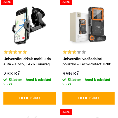
V
Akce
Akce
Nejdražší
z
ý
Abecedně
e
p
n
i
í
s
p
Univerzální držák mobilu do
Univerzální voděodolné
auta - Hoco, CA76 Touareg
pouzdro - Tech-Protect, IPX8
p
Diving Waterproof Case
r
233 Kč
996 Kč
Orange
r
Skladem - hned k odeslání
Skladem - hned k odeslání
>5 ks
>5 ks
o
o
DO KOŠÍKU
DO KOŠÍKU
d
d
u
Akce