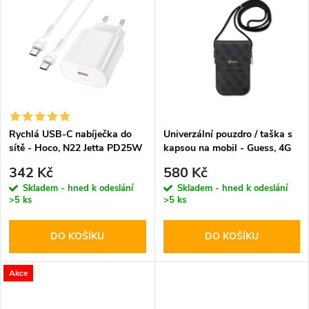
u
k
k
t
t
ů
ů
Rychlá USB-C nabíječka do
Univerzální pouzdro / taška s
sítě - Hoco, N22 Jetta PD25W
kapsou na mobil - Guess, 4G
+ USB-C kabel
Metal Logo Script Black
342 Kč
580 Kč
Skladem - hned k odeslání
Skladem - hned k odeslání
>5 ks
>5 ks
DO KOŠÍKU
DO KOŠÍKU
Akce