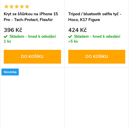
Kryt se šňůrkou na iPhone 15
Tripod / bluetooth selfie tyč -
Pro - Tech-Protect, FlexAir
Hoco, K17 Figure
Chain MagSafe Clear
396 Kč
424 Kč
Skladem - hned k odeslání
Skladem - hned k odeslání
1 ks
>5 ks
DO KOŠÍKU
DO KOŠÍKU
Novinka