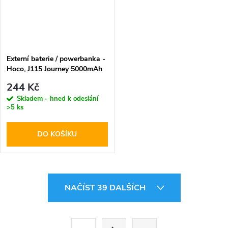
Externí baterie / powerbanka -
Hoco, J115 Journey 5000mAh
Black
244 Kč
Skladem - hned k odeslání
>5 ks
DO KOŠÍKU
O
NAČÍST 39 DALŠÍCH
v
l
S