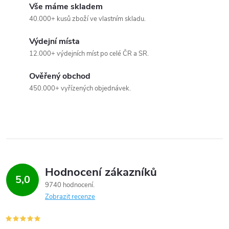
Vše máme skladem
ý
40.000+ kusů zboží ve vlastním skladu.
p
Výdejní místa
i
12.000+ výdejních míst po celé ČR a SR.
s
Ověřený obchod
u
450.000+ vyřízených objednávek.
Hodnocení zákazníků
5,0
9740 hodnocení
Zobrazit recenze