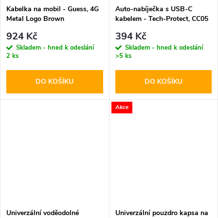
Kabelka na mobil - Guess, 4G
Auto-nabíječka s USB-C
Metal Logo Brown
kabelem - Tech-Protect, CC05
2-port PD60W
924 Kč
394 Kč
Skladem - hned k odeslání
Skladem - hned k odeslání
2 ks
>5 ks
DO KOŠÍKU
DO KOŠÍKU
Akce
Univerzální voděodolné
Univerzální pouzdro kapsa na