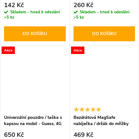
200cm Black
Hyperstealth Asphalt
142 Kč
260 Kč
Skladem - hned k odeslání
Skladem - hned k odeslání
>5 ks
>5 ks
DO KOŠÍKU
DO KOŠÍKU
Akce
Akce
Univerzální pouzdro / taška s
Bezdrátová MagSafe
kapsou na mobil - Guess, 4G
nabíječka / držák do mřížky
Metal Logo Script Pink
ventilace - Hoco, CA85
650 Kč
469 Kč
Ultrafast