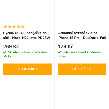
Rychlá USB-C nabíječka do
Ochranné tvrzené sklo na
sítě - Hoco, N22 Jetta PD25W
iPhone 15 Pro - DuxDucis, Full
Glass Black
269 Kč
174 Kč
Skladem - hned k odeslání
Skladem - hned k odeslání
>5 ks
>5 ks
DO KOŠÍKU
DO KOŠÍKU