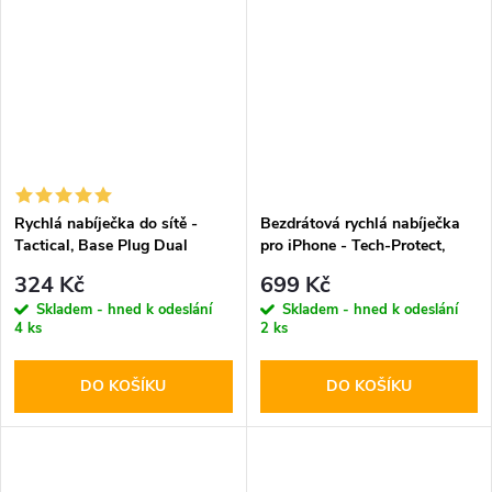
Rychlá nabíječka do sítě -
Bezdrátová rychlá nabíječka
Tactical, Base Plug Dual
pro iPhone - Tech-Protect,
PD20W/QC3.0 White
QI15W-A28 MagSafe
324 Kč
699 Kč
Wireless Charger Black
Skladem - hned k odeslání
Skladem - hned k odeslání
4 ks
2 ks
DO KOŠÍKU
DO KOŠÍKU