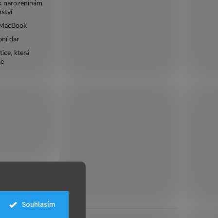
k narozeninám
nství
š MacBook
bní dar
ice, která
ce
Souhlasím