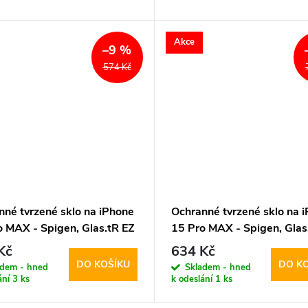
Akce
–9 %
574 Kč
nné tvrzené sklo na iPhone
Ochranné tvrzené sklo na 
o MAX - Spigen, Glas.tR EZ
15 Pro MAX - Spigen, Glas
ks s aplikátorem)
Fit (2ks s aplikátorem)
Kč
634 Kč
DO KOŠÍKU
DO K
adem - hned
Skladem - hned
ání
3 ks
k odeslání
1 ks