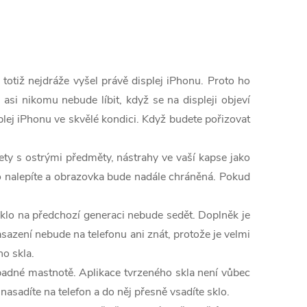
otiž nejdráže vyšel právě displej iPhonu. Proto ho
 asi nikomu nebude líbit, když se na displeji objeví
lej iPhonu ve skvělé kondici. Když budete pořizovat
ty s ostrými předměty, nástrahy ve vaší kapse jako
 to nalepíte a obrazovka bude nadále chráněná. Pokud
klo na předchozí generaci nebude sedět. Doplněk je
asazení nebude na telefonu ani znát, protože je velmi
ho skla.
ípadné mastnotě. Aplikace tvrzeného skla není vůbec
nasadíte na telefon a do něj přesně vsadíte sklo.