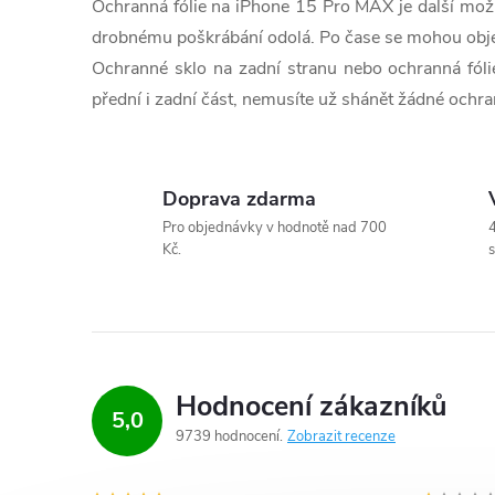
Ochranná fólie na iPhone 15 Pro MAX je další možno
v
drobnému poškrábání odolá. Po čase se mohou objevit
k
Ochranné sklo na zadní stranu nebo ochranná fólie
y
přední i zadní část, nemusíte už shánět žádné ochr
v
ý
Doprava zdarma
Pro objednávky v hodnotě nad 700
4
p
Kč.
s
i
s
u
Hodnocení zákazníků
5,0
9739 hodnocení
Zobrazit recenze