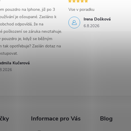
em pouzdro na Iphone, již po 3
Vse v poradku
užívání je ošoupané. Zasláno k
Irena Došková
 obchod odpovídá, že na
6.8.2026
é poškození se záruka nevztahuje.
y pouzdro je, když se běžným
 tak opotřebuje? Zaslán dotaz na
ostupovat.
udmila Kučerová
8.2026
ačky
Informace pro Vás
Blog