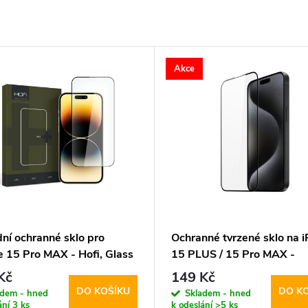
Akce
ní ochranné sklo pro
Ochranné tvrzené sklo na 
e 15 Pro MAX - Hofi, Glass
15 PLUS / 15 Pro MAX -
DuxDucis, Full Glass Black
Kč
149 Kč
DO KOŠÍKU
DO K
adem - hned
Skladem - hned
ání
3 ks
k odeslání
>5 ks