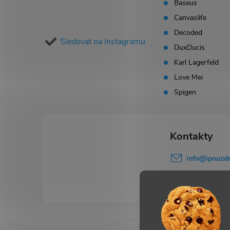
p
Baseus
Canvaslife
a
Decoded
Sledovat na Instagramu
t
DuxDucis
Karl Lagerfeld
í
Love Mei
Spigen
info
@
ipouzdr
777 503 645