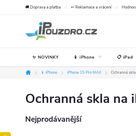
Přejít
🚚 Doprava a platba
↩️ Reklamace a vrácení
Hodnoc
na
obsah
✨ NOVINKY
📱 iPhone
📋 iPad
📱 iPhone
iPhone 15 Pro MAX
Ochranná skla
Domů
Ochranná skla na 
Nejprodávanější