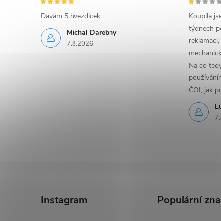
Dávám 5 hvezdicek
Koupila js
týdnech po
Michal Darebny
reklamaci,
7.8.2026
mechanick
Na co ted
používáním
ČOI, jak p
L
7.
Z
á
Instagram
Populární zn