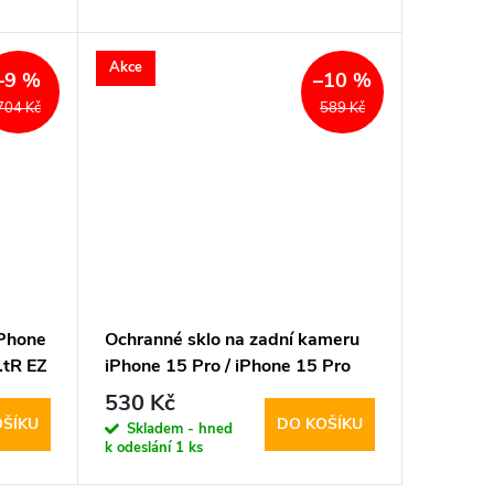
Akce
–9 %
–10 %
704 Kč
589 Kč
iPhone
Ochranné sklo na zadní kameru
.tR EZ
iPhone 15 Pro / iPhone 15 Pro
MAX - Spigen, Optik.TR (2ks)
530 Kč
OŠÍKU
DO KOŠÍKU
Skladem - hned
k odeslání
1 ks