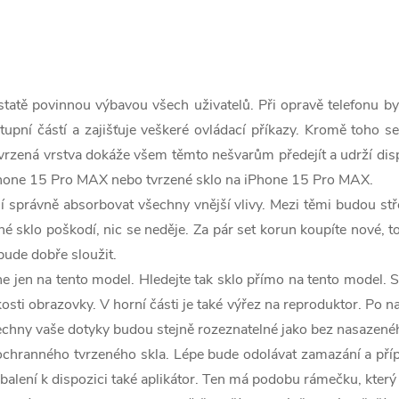
atě povinnou výbavou všech uživatelů. Při opravě telefonu by t
tupní částí a zajišťuje veškeré ovládací příkazy. Kromě toho se
vrzená vrstva dokáže všem těmto nešvarům předejít a udrží disp
 iPhone 15 Pro MAX nebo tvrzené sklo na iPhone 15 Pro MAX.
právně absorbovat všechny vnější vlivy. Mezi těmi budou stře
zené sklo poškodí, nic se neděje. Za pár set korun koupíte nové,
bude dobře sloužit.
 jen na tento model. Hledejte tak sklo přímo na tento model. S
sti obrazovky. V horní části je také výřez na reproduktor. Po n
šechny vaše dotyky budou stejně rozeznatelné jako bez nasazené
tí ochranného tvrzeného skla. Lépe bude odolávat zamazání a př
 balení k dispozici také aplikátor. Ten má podobu rámečku, který 