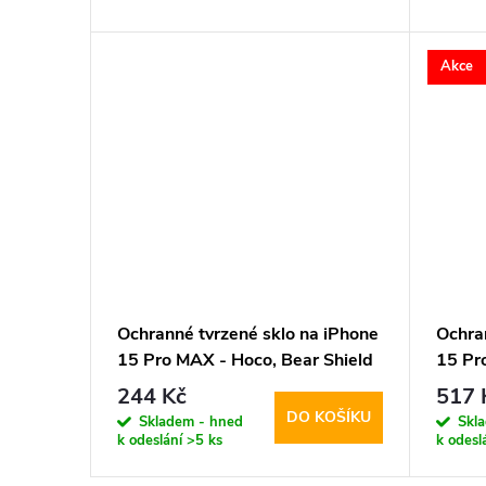
d
t
Akce
u
ů
k
t
ů
Ochranné tvrzené sklo na iPhone
Ochra
15 Pro MAX - Hoco, Bear Shield
15 Pr
Fit (1
244 Kč
517 
DO KOŠÍKU
Skladem - hned
Skl
k odeslání
>5 ks
k odesl