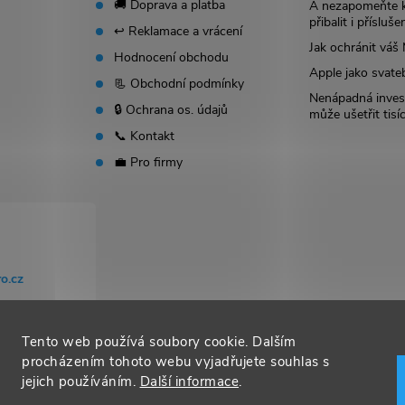
🚚 Doprava a platba
A nezapomeňte 
přibalit i přísluše
↩️ Reklamace a vrácení
Jak ochránit vá
Hodnocení obchodu
Apple jako svate
📃 Obchodní podmínky
Nenápadná invest
🔒 Ochrana os. údajů
může ušetřit tisí
📞 Kontakt
💼 Pro firmy
o.cz
Tento web používá soubory cookie. Dalším
procházením tohoto webu vyjadřujete souhlas s
jejich používáním.
Další informace
.