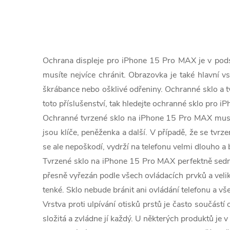
O
v
Ochrana displeje pro iPhone 15 Pro MAX je v podst
l
musíte nejvíce chránit. Obrazovka je také hlavní vs
škrábance nebo ošklivé odřeniny. Ochranné sklo a t
á
toto příslušenství, tak hledejte ochranné sklo pro
d
Ochranné tvrzené sklo na iPhone 15 Pro MAX musí s
a
jsou klíče, peněženka a další. V případě, že se tvr
se ale nepoškodí, vydrží na telefonu velmi dlouho a 
c
Tvrzené sklo na iPhone 15 Pro MAX perfektně sedne
í
přesně vyřezán podle všech ovládacích prvků a veliko
tenké. Sklo nebude bránit ani ovládání telefonu a v
p
Vrstva proti ulpívání otisků prstů je často součás
r
složitá a zvládne jí každý. U některých produktů je v