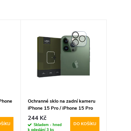
iPhone
Ochranné sklo na zadní kameru
iPhone 15 Pro / iPhone 15 Pro
MAX - Hofi, Cam Pro+ Clear
244 Kč
OŠÍKU
DO KOŠÍKU
Skladem - hned
k odeslání
3 ks