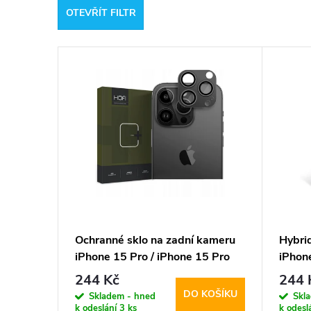
OTEVŘÍT FILTR
e
V
n
ý
í
p
p
i
r
s
o
p
d
Ochranné sklo na zadní kameru
Hybrid
iPhone 15 Pro / iPhone 15 Pro
iPhon
r
u
MAX - Hofi, Cam Pro+ Black
Pro+
244 Kč
244 
DO KOŠÍKU
o
Skladem - hned
Skl
k
k odeslání
3 ks
k odesl