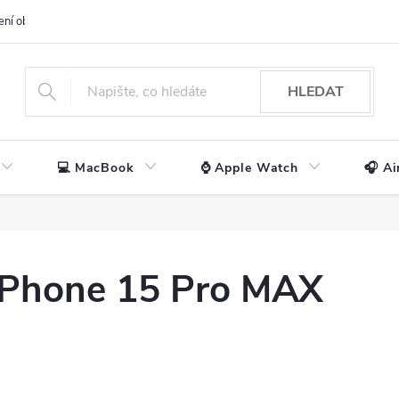
ení obchodu
📃 Obchodní podmínky
🔒 Ochrana os. údajů
📞 Ko
HLEDAT
💻 MacBook
⌚ Apple Watch
🎧 Ai
iPhone 15 Pro MAX