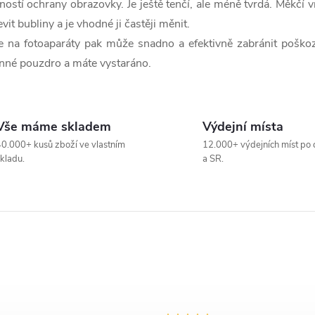
stí ochrany obrazovky. Je ještě tenčí, ale méně tvrdá. Měkčí 
 bubliny a je vhodné ji častěji měnit.
 na fotoaparáty pak může snadno a efektivně zabránit poškoze
anné pouzdro a máte vystaráno.
Vše máme skladem
Výdejní místa
0.000+ kusů zboží ve vlastním
12.000+ výdejních míst po 
kladu.
a SR.