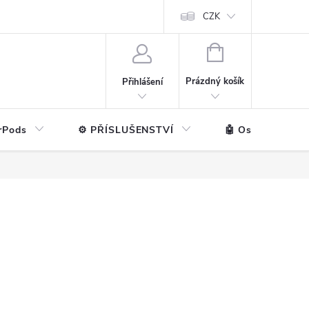
ntakt
💼 Pro firmy
CZK
NÁKUPNÍ
KOŠÍK
Prázdný košík
Přihlášení
rPods
⚙️ PŘÍSLUŠENSTVÍ
🤖 Ostatní značk