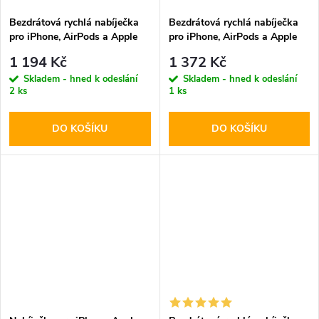
Bezdrátová rychlá nabíječka
Bezdrátová rychlá nabíječka
pro iPhone, AirPods a Apple
pro iPhone, AirPods a Apple
Watch - Tech-Protect, QI15W-
Watch - Ringke, QI2 MagSafe
1 194 Kč
1 372 Kč
A45 MagSafe Wireless
Wireless Charger White
Skladem - hned k odeslání
Skladem - hned k odeslání
Charger Black
2 ks
1 ks
DO KOŠÍKU
DO KOŠÍKU