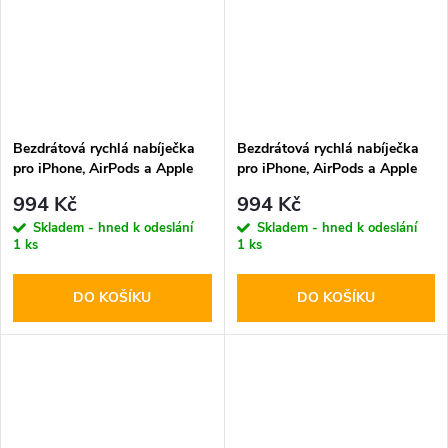
Bezdrátová rychlá nabíječka
Bezdrátová rychlá nabíječka
pro iPhone, AirPods a Apple
pro iPhone, AirPods a Apple
Watch - Tech-Protect, QI15W-
Watch - Tech-Protect, QI15W-
994 Kč
994 Kč
A41 MagSafe Wireless
A41 MagSafe Wireless
Skladem - hned k odeslání
Skladem - hned k odeslání
Charger White
Charger Black
1 ks
1 ks
DO KOŠÍKU
DO KOŠÍKU