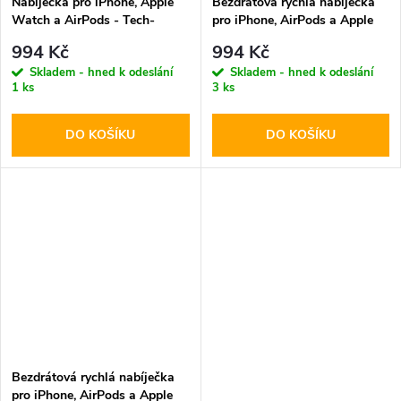
Nabíječka pro iPhone, Apple
Bezdrátová rychlá nabíječka
Watch a AirPods - Tech-
pro iPhone, AirPods a Apple
Protect, A32 MagSafe
Watch - Tech-Protect, A22
994 Kč
994 Kč
Wireless Charger White
MagSafe Wireless Charger
Skladem - hned k odeslání
Skladem - hned k odeslání
White
1 ks
3 ks
DO KOŠÍKU
DO KOŠÍKU
Bezdrátová rychlá nabíječka
pro iPhone, AirPods a Apple