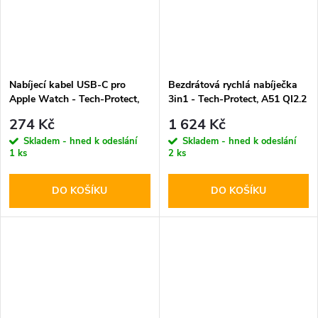
Nabíjecí kabel USB-C pro
Bezdrátová rychlá nabíječka
Apple Watch - Tech-Protect,
3in1 - Tech-Protect, A51 QI2.2
MC02 UltraBoost 100cm
25W MagSafe Wireless
274 Kč
1 624 Kč
Charger White
Skladem - hned k odeslání
Skladem - hned k odeslání
1 ks
2 ks
DO KOŠÍKU
DO KOŠÍKU