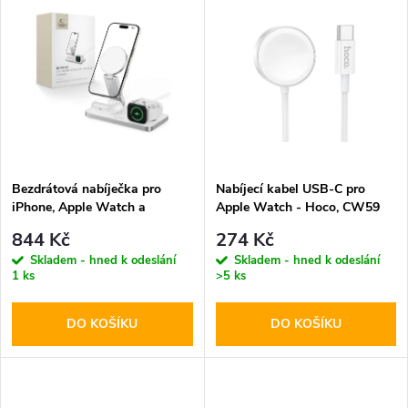
u
u
k
k
t
t
ů
ů
Bezdrátová nabíječka pro
Nabíjecí kabel USB-C pro
iPhone, Apple Watch a
Apple Watch - Hoco, CW59
AirPods - Tech-Protect,
120cm
844 Kč
274 Kč
QI15W-A47 Wireless Charger
Skladem - hned k odeslání
Skladem - hned k odeslání
White
1 ks
>5 ks
DO KOŠÍKU
DO KOŠÍKU