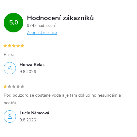
s
u
Hodnocení zákazníků
5,0
9742 hodnocení
Zobrazit recenze
Palec
Honza Bělas
9.8.2026
Pod pouzdro se dostane voda a je tam dokud ho nesundám a
neotřu.
Lucie Nĕmcová
9.8.2026