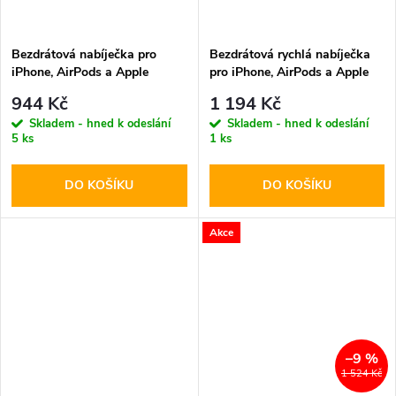
Bezdrátová nabíječka pro
Bezdrátová rychlá nabíječka
iPhone, AirPods a Apple
pro iPhone, AirPods a Apple
Watch - Tech-Protect, QI15W-
Watch - Tech-Protect, QI15W-
944 Kč
1 194 Kč
A42 MagSafe Space Gray
A45 MagSafe Wireless
Skladem - hned k odeslání
Skladem - hned k odeslání
Charger White
5 ks
1 ks
DO KOŠÍKU
DO KOŠÍKU
Akce
–9 %
1 524 Kč