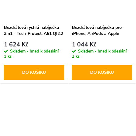
Bezdrátová rychlá nabíječka
Bezdrátová nabíječka pro
3in1 - Tech-Protect, A51 QI2.2
iPhone, AirPods a Apple
25W MagSafe Wireless
Watch - Tech-Protect, QI15W-
1 624 Kč
1 044 Kč
Charger Black
A43 MagSafe Black
Skladem - hned k odeslání
Skladem - hned k odeslání
1 ks
2 ks
DO KOŠÍKU
DO KOŠÍKU