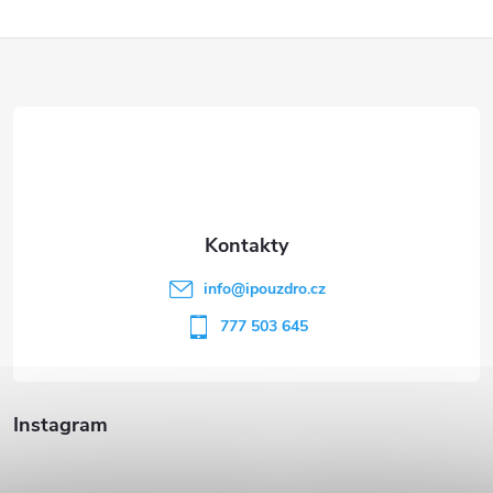
Z
á
p
a
t
info
@
ipouzdro.cz
í
777 503 645
Instagram