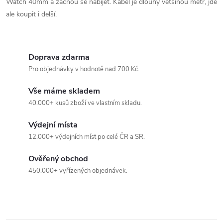
c
Watch
40mm a začnou se nabíjet. Kabel je dlouhý většinou metr, jde
ale koupit i delší.
í
p
Doprava zdarma
r
Pro objednávky v hodnotě nad 700 Kč.
v
Vše máme skladem
k
40.000+ kusů zboží ve vlastním skladu.
y
Výdejní místa
12.000+ výdejních míst po celé ČR a SR.
v
Ověřený obchod
ý
450.000+ vyřízených objednávek.
p
i