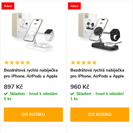
a
V
Akce
Akce
Nejdražší
z
ý
Abecedně
e
p
n
i
í
s
p
Bezdrátová rychlá nabíječka
Bezdrátová rychlá nabíječka
pro iPhone, AirPods a Apple
pro iPhone, AirPods a Apple
p
Watch - Tech-Protect, A12
Watch - Tech-Protect, A12
r
897 Kč
960 Kč
MagSafe Wireless Charger
MagSafe Wireless Charger
r
Skladem - hned k odeslání
Skladem - hned k odeslání
White
Black
5 ks
1 ks
o
o
DO KOŠÍKU
DO KOŠÍKU
d
d