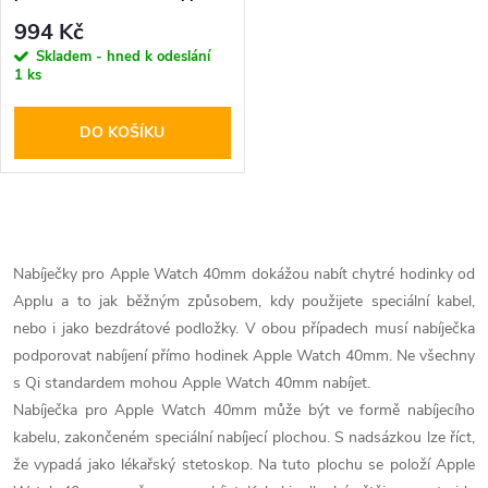
Watch - Tech-Protect, A22
994 Kč
MagSafe Wireless Charger
Skladem - hned k odeslání
Black
1 ks
DO KOŠÍKU
O
v
Nabíječky pro Apple Watch
40mm dokážou nabít chytré hodinky od
Applu a to jak běžným způsobem, kdy použijete speciální kabel,
l
nebo i jako bezdrátové podložky. V obou případech musí nabíječka
á
podporovat nabíjení přímo hodinek Apple Watch
40mm. Ne všechny
s Qi standardem mohou Apple Watch
40mm nabíjet.
d
Nabíječka pro Apple Watch
40mm může být ve formě nabíjecího
kabelu, zakončeném speciální nabíjecí plochou. S nadsázkou lze říct,
a
že vypadá jako lékařský stetoskop. Na tuto plochu se položí Apple