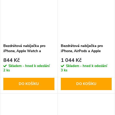
Bezdrátová nabíječka pro
Bezdrátová nabíječka pro
iPhone, Apple Watch a
iPhone, AirPods a Apple
AirPods - Tech-Protect,
Watch - Tech-Protect, QI15W-
844 Kč
1 044 Kč
QI15W-A47 Wireless Charger
A43 MagSafe Pink
Skladem - hned k odeslání
Skladem - hned k odeslání
Black
2 ks
3 ks
DO KOŠÍKU
DO KOŠÍKU