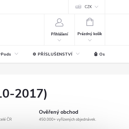
ntakt
💼 Pro firmy
CZK
NÁKUPNÍ
KOŠÍK
Prázdný košík
Přihlášení
rPods
⚙️ PŘÍSLUŠENSTVÍ
🤖 Ostatní značk
10-2017)
Ověřený obchod
celé ČR
450.000+ vyřízených objednávek.