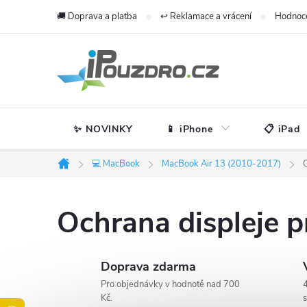
Přejít
🚚 Doprava a platba
↩️ Reklamace a vrácení
Hodnoc
na
obsah
✨ NOVINKY
📱 iPhone
📋 iPad
💻 MacBook
MacBook Air 13 (2010-2017)
Domů
Ochrana displeje 
Doprava zdarma
Pro objednávky v hodnotě nad 700
4
Kč.
s