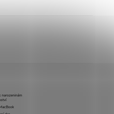
k narozeninám
nství
š MacBook