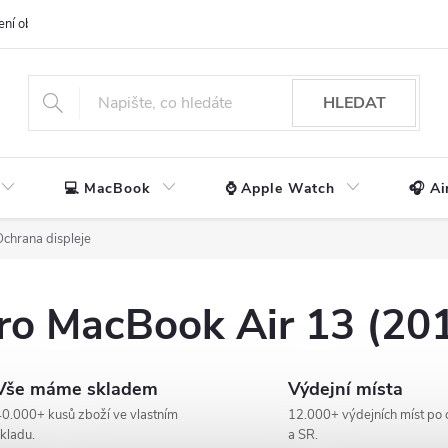
ení obchodu
📃 Obchodní podmínky
🔒 Ochrana os. údajů
📞 Ko
HLEDAT
💻 MacBook
⌚ Apple Watch
🎧 Ai
Ochrana displeje
pro MacBook Air 13 (20
Vše máme skladem
Výdejní místa
0.000+ kusů zboží ve vlastním
12.000+ výdejních míst po 
kladu.
a SR.