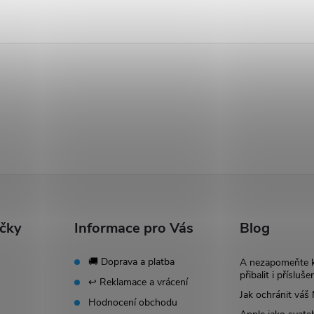
ačky
Informace pro Vás
Blog
🚚 Doprava a platba
A nezapomeňte 
přibalit i přísluše
↩️ Reklamace a vrácení
Jak ochránit vá
Hodnocení obchodu