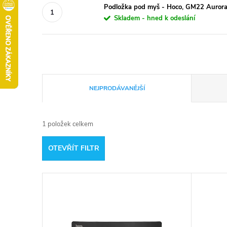
Podložka pod myš - Hoco, GM22 Aurora
Skladem - hned k odeslání
Ř
NEJPRODÁVANĚJŠÍ
a
1
položek celkem
z
OTEVŘÍT FILTR
e
V
n
ý
í