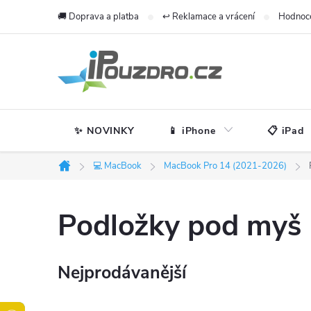
Přejít
🚚 Doprava a platba
↩️ Reklamace a vrácení
Hodnoc
na
obsah
✨ NOVINKY
📱 iPhone
📋 iPad
💻 MacBook
MacBook Pro 14 (2021-2026)
Domů
Podložky pod myš
Nejprodávanější