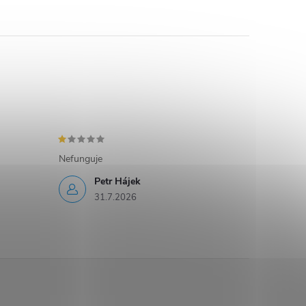
Nefunguje
Petr Hájek
31.7.2026