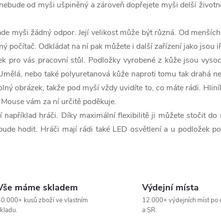
 nebude od myši ušpiněný a zároveň dopřejete myši delší životn
e myši žádný odpor. Její velikost může být různá. Od menších, k
ý počítač. Odkládat na ní pak můžete i další zařízení jako jsou 
k pro vás pracovní stůl. Podložky vyrobené z kůže jsou vyso
í. Umělá, nebo také polyuretanová kůže naproti tomu tak drahá n
lný obrázek, takže pod myší vždy uvidíte to, co máte rádi. Hlin
Mouse vám za ní určitě poděkuje.
 například hráči. Díky maximální flexibilitě ji můžete stočit do
bude hodit. Hráči mají rádi také LED osvětlení a u podložek p
Vše máme skladem
Výdejní místa
0.000+ kusů zboží ve vlastním
12.000+ výdejních míst po 
kladu.
a SR.