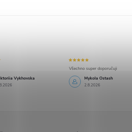
Všechno super doporučuji
iktoriia Vykhovska
Mykola Ostash
8.2026
2.8.2026