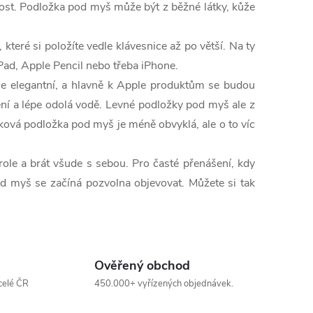
ost. Podložka pod myš může být z běžné látky, kůže
teré si položíte vedle klávesnice až po větší. Na ty
iPad, Apple Pencil nebo třeba iPhone.
ce elegantní, a hlavně k Apple produktům se budou
ení a lépe odolá vodě. Levné podložky pod myš ale z
íková podložka pod myš je méně obvyklá, ale o to víc
 role a brát všude s sebou. Pro časté přenášení, kdy
od myš se začíná pozvolna objevovat. Můžete si tak
Ověřený obchod
celé ČR
450.000+ vyřízených objednávek.