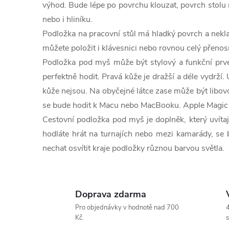
l
t
výhod. Bude lépe po povrchu klouzat, povrch stolu
nebo i hliníku.
á
ů
Podložka na pracovní stůl má hladký povrch a neklad
d
můžete položit i klávesnici nebo rovnou celý přenosn
a
Podložka pod myš může být stylový a funkční prve
perfektně hodit. Pravá kůže je dražší a déle vydrž
c
kůže nejsou. Na obyčejné látce zase může být libovo
í
se bude hodit k Macu nebo MacBooku. Apple Magic 
Cestovní podložka pod myš je doplněk, který uvítají
p
hodláte hrát na turnajích nebo mezi kamarády, se 
r
nechat osvítit kraje podložky různou barvou světla.
v
k
Doprava zdarma
y
Pro objednávky v hodnotě nad 700
4
Kč.
s