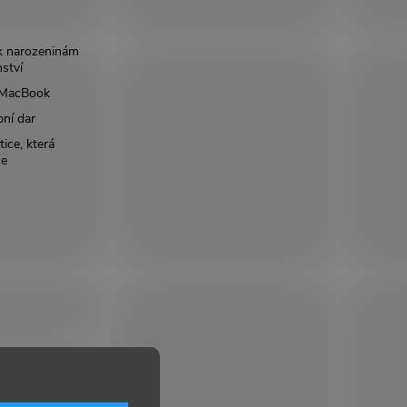
k narozeninám
nství
š MacBook
bní dar
ice, která
ce