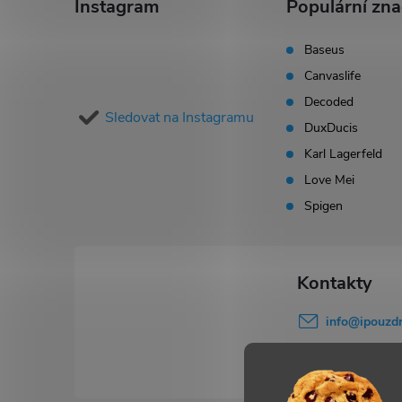
á
Instagram
Populární zn
p
Baseus
Canvaslife
a
Decoded
Sledovat na Instagramu
t
DuxDucis
Karl Lagerfeld
í
Love Mei
Spigen
info
@
ipouzdr
777 503 645