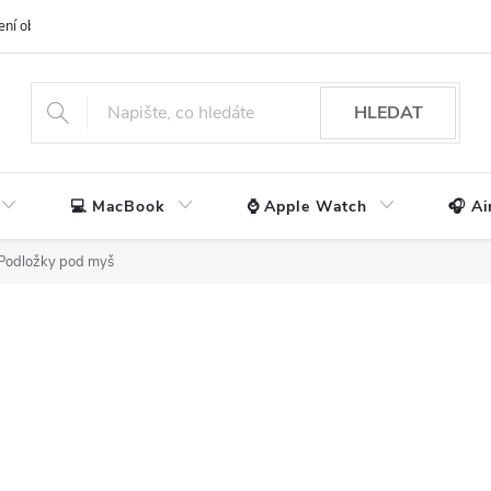
ení obchodu
📃 Obchodní podmínky
🔒 Ochrana os. údajů
📞 Ko
HLEDAT
💻 MacBook
⌚ Apple Watch
🎧 Ai
Podložky pod myš