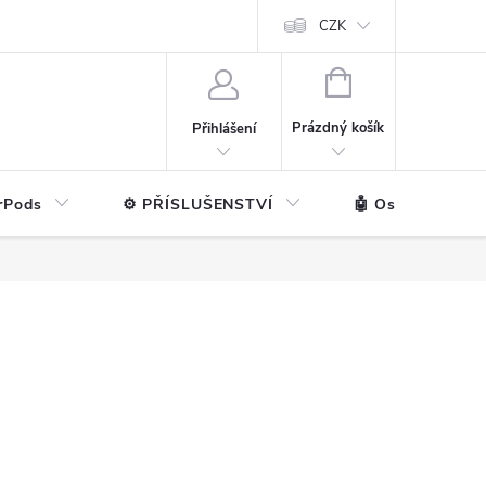
ntakt
💼 Pro firmy
CZK
NÁKUPNÍ
KOŠÍK
Prázdný košík
Přihlášení
rPods
⚙️ PŘÍSLUŠENSTVÍ
🤖 Ostatní značk