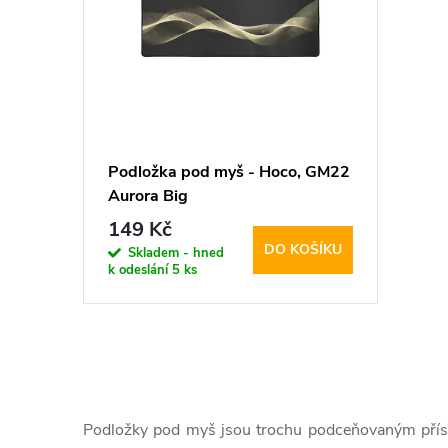
p
p
i
r
s
o
p
d
Podložka pod myš - Hoco, GM22
Aurora Big
r
u
149 Kč
DO KOŠÍKU
o
Skladem - hned
k
k odeslání
5 ks
d
t
u
ů
O
k
v
Podložky pod myš jsou trochu podceňovaným příslu