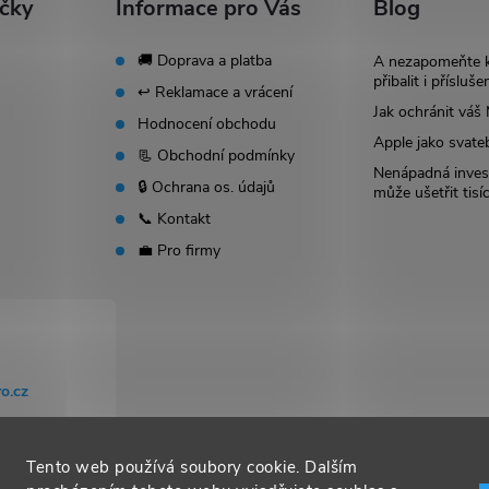
ačky
Informace pro Vás
Blog
🚚 Doprava a platba
A nezapomeňte 
přibalit i přísluše
↩️ Reklamace a vrácení
Jak ochránit vá
Hodnocení obchodu
Apple jako svate
📃 Obchodní podmínky
Nenápadná invest
🔒 Ochrana os. údajů
může ušetřit tisí
📞 Kontakt
💼 Pro firmy
o.cz
Tento web používá soubory cookie. Dalším