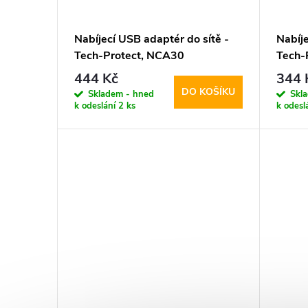
Nabíjecí USB adaptér do sítě -
Nabíje
Tech-Protect, NCA30
Tech-
PD30W/QC3.0 + USB-C kabel
PD20W
444 Kč
344 
DO KOŠÍKU
Skladem - hned
Skl
k odeslání
2 ks
k odesl