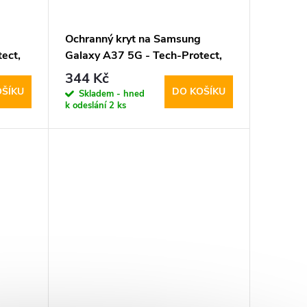
Ochranný kryt na Samsung
ect,
Galaxy A37 5G - Tech-Protect,
ack
Magmat Matte Black
344 Kč
OŠÍKU
DO KOŠÍKU
Skladem - hned
k odeslání
2 ks