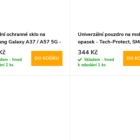
dní ochranné sklo na
Univerzální pouzdro na mob
ng Galaxy A37 / A57 5G -
opasek - Tech-Protect, S
rotect, Glass Fit+ (2ks)
5.8-6.8" Black
Kč
344 Kč
DO KOŠÍKU
DO K
adem - hned
Skladem - hned
ání
2 ks
k odeslání
1 ks