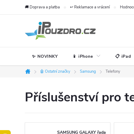
Přejít
🚚 Doprava a platba
↩️ Reklamace a vrácení
Hodnoc
na
obsah
✨ NOVINKY
📱 iPhone
📋 iPad
🤖 Ostatní značky
Samsung
Telefony
Domů
Příslušenství pro 
SAMSUNG GALAXY řada