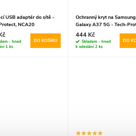
cí USB adaptér do sítě -
Ochranný kryt na Samsung
Protect, NCA20
Galaxy A37 5G - Tech-Prot
/QC3.0 + USB-C kabel
Magmat MagSafe Matte Bl
Kč
444 Kč
DO KOŠÍKU
DO K
adem - hned
Skladem - hned
ání
1 ks
k odeslání
2 ks