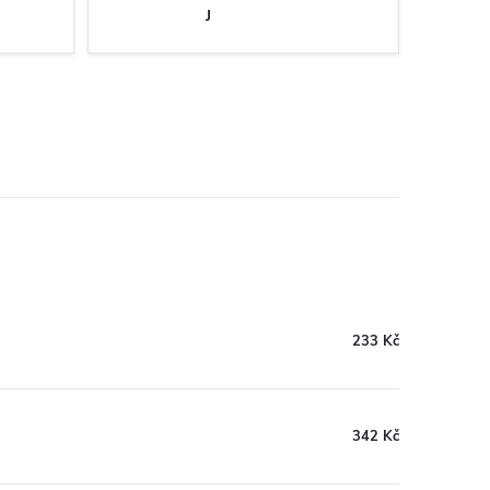
J
233 Kč
342 Kč