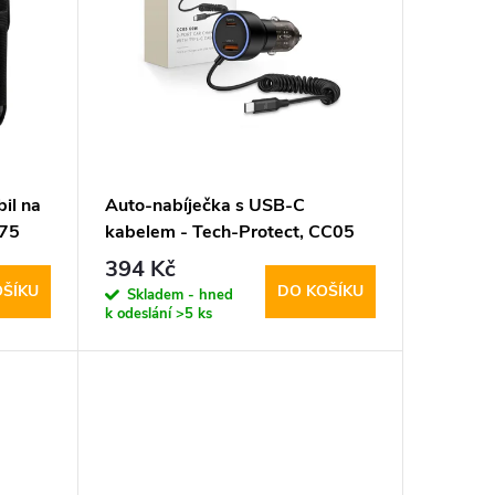
il na
Auto-nabíječka s USB-C
M75
kabelem - Tech-Protect, CC05
2-port PD60W
394 Kč
OŠÍKU
DO KOŠÍKU
Skladem - hned
k odeslání
>5 ks