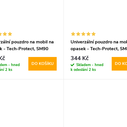
zální pouzdro na mobil na
Univerzální pouzdro na mob
k - Tech-Protect, SM90
opasek - Tech-Protect, S
.8" Black
5.8-6.8" Black
Kč
344 Kč
DO KOŠÍKU
DO K
adem - hned
Skladem - hned
ání
2 ks
k odeslání
2 ks