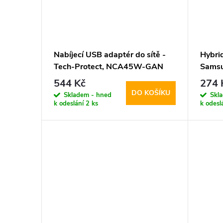
Nabíjecí USB adaptér do sítě -
Hybri
Tech-Protect, NCA45W-GAN
Samsu
PD45W/QC3.0 White + USB-C
Tech-P
544 Kč
274 
kabel
DO KOŠÍKU
Skladem - hned
Skl
k odeslání
2 ks
k odesl