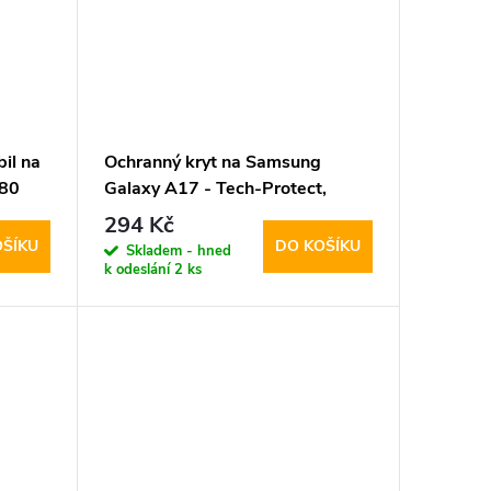
il na
Ochranný kryt na Samsung
M80
Galaxy A17 - Tech-Protect,
CamShield Black
294 Kč
OŠÍKU
DO KOŠÍKU
Skladem - hned
k odeslání
2 ks