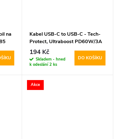
il na
Kabel USB-C to USB-C - Tech-
M85
Protect, Ultraboost PD60W/3A
White 100cm
194 Kč
OŠÍKU
DO KOŠÍKU
Skladem - hned
k odeslání
2 ks
Akce