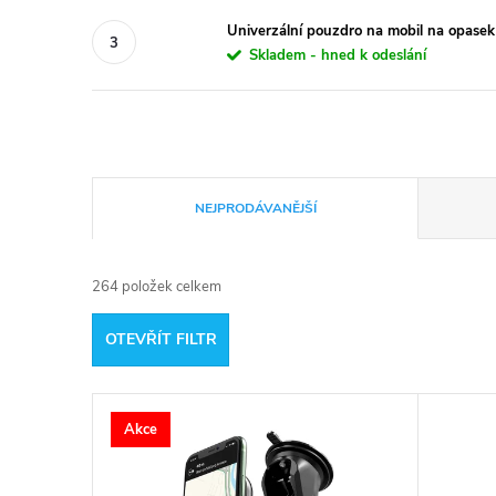
Univerzální pouzdro na mobil na opasek
Skladem - hned k odeslání
Ř
NEJPRODÁVANĚJŠÍ
a
264
položek celkem
z
OTEVŘÍT FILTR
e
V
n
Akce
ý
í