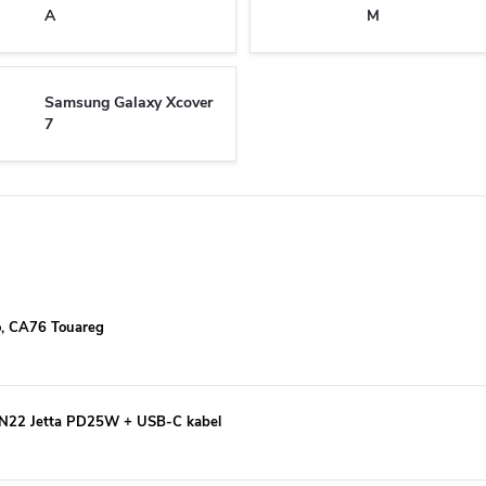
A
M
Samsung Galaxy Xcover
7
co, CA76 Touareg
o, N22 Jetta PD25W + USB-C kabel