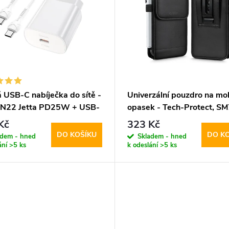
 USB-C nabíječka do sítě -
Univerzální pouzdro na mob
 N22 Jetta PD25W + USB-
opasek - Tech-Protect, S
el
5.8-6.8" Black
Kč
323 Kč
DO KOŠÍKU
DO K
adem - hned
Skladem - hned
ání
>5 ks
k odeslání
>5 ks