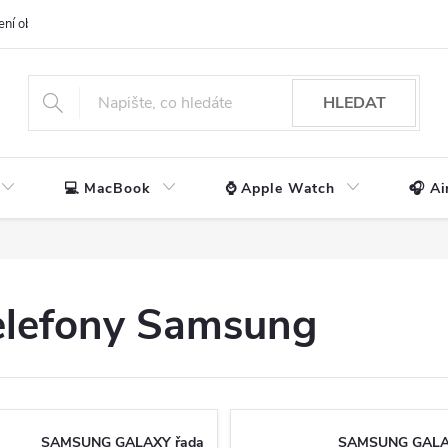
ení obchodu
📃 Obchodní podmínky
🔒 Ochrana os. údajů
📞 Ko
HLEDAT
💻 MacBook
⌚ Apple Watch
🎧 Ai
telefony Samsung
SAMSUNG GALAXY řada
SAMSUNG GALA