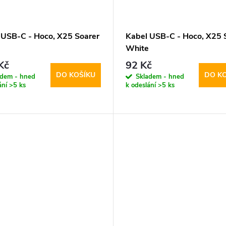
 USB-C - Hoco, X25 Soarer
Kabel USB-C - Hoco, X25 
White
Kč
92 Kč
DO KOŠÍKU
DO K
adem - hned
Skladem - hned
ání
>5 ks
k odeslání
>5 ks