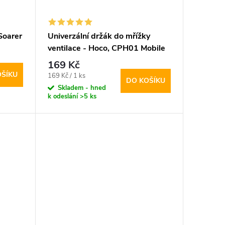
Soarer
Univerzální držák do mřížky
ventilace - Hoco, CPH01 Mobile
169 Kč
OŠÍKU
Měrná
169 Kč / 1 ks
DO KOŠÍKU
cena:
Skladem - hned
k odeslání
>5 ks