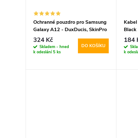
Ochranné pouzdro pro Samsung
Kabel
Galaxy A12 - DuxDucis, SkinPro
Black
Black
324 Kč
184 
DO KOŠÍKU
Skladem - hned
Skl
k odeslání
5 ks
k odesl