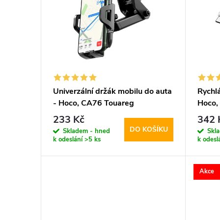
p
p
i
r
s
o
p
d
Univerzální držák mobilu do auta
Rychlá
- Hoco, CA76 Touareg
Hoco,
r
u
C kab
233 Kč
342 
DO KOŠÍKU
o
Skladem - hned
Skl
k
k odeslání
>5 ks
k odesl
d
t
Akce
u
ů
k