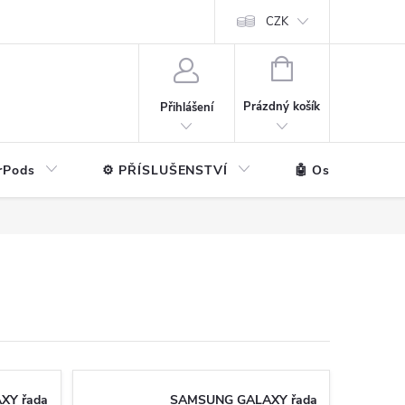
ntakt
💼 Pro firmy
CZK
NÁKUPNÍ
KOŠÍK
Prázdný košík
Přihlášení
rPods
⚙️ PŘÍSLUŠENSTVÍ
🤖 Ostatní značk
XY řada
SAMSUNG GALAXY řada