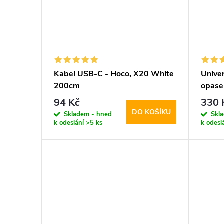
t
ů
Kabel USB-C - Hoco, X20 White
Univer
200cm
opase
5.8-6
94 Kč
330 
DO KOŠÍKU
Skladem - hned
Skl
k odeslání
>5 ks
k odesl