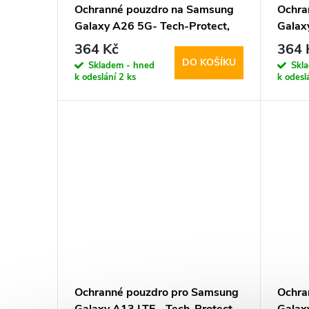
Ochranné pouzdro na Samsung
Ochra
Galaxy A26 5G- Tech-Protect,
Galax
Wallet Black
Walle
364 Kč
364 
DO KOŠÍKU
Skladem - hned
Skl
k odeslání
2 ks
k odesl
Ochranné pouzdro pro Samsung
Ochra
Galaxy A13 LTE - Tech-Protect,
Galax