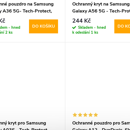
nné pouzdro na Samsung
Ochranný kryt na Samsung
y A36 5G- Tech-Protect,
Galaxy A56 5G - Tech-Prot
t Black
FlexAir Crystal
Kč
244 Kč
DO KOŠÍKU
DO K
adem - hned
Skladem - hned
ání
2 ks
k odeslání
1 ks
nný kryt pro Samsung
Ochranné pouzdro pro Sa
y A03S - Tech-Protect,
Galaxy A12 - DuxDucis, Sk