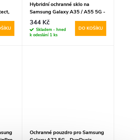
Hybridní ochranné sklo na
ect,
Samsung Galaxy A35 / A55 5G -
Hofi, Glass Pro+ (2ks)
344 Kč
OŠÍKU
DO KOŠÍKU
Skladem - hned
k odeslání
1 ks
msung
Ochranné pouzdro pro Samsung
inPro
Galaxy A72 5G - DuxDucis,