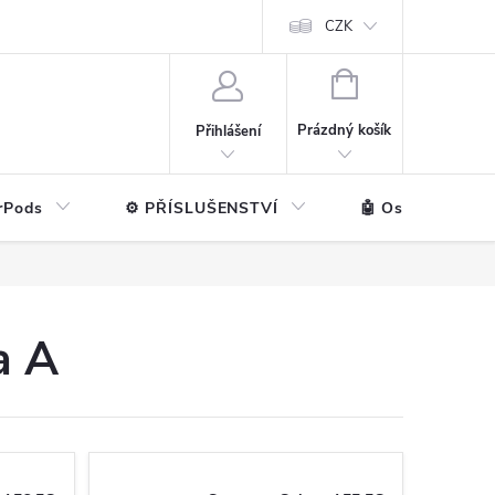
ntakt
💼 Pro firmy
CZK
NÁKUPNÍ
KOŠÍK
Prázdný košík
Přihlášení
rPods
⚙️ PŘÍSLUŠENSTVÍ
🤖 Ostatní značk
a A