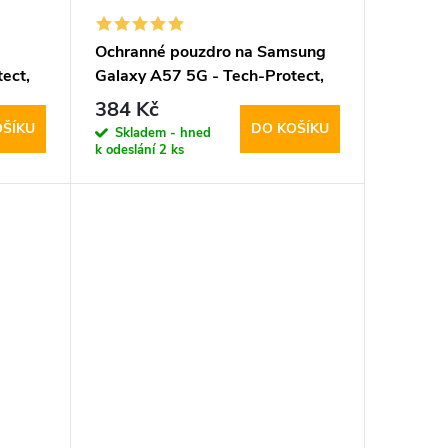
Ochranné pouzdro na Samsung
ect,
Galaxy A57 5G - Tech-Protect,
Smart View Black
384 Kč
OŠÍKU
DO KOŠÍKU
Skladem - hned
k odeslání
2 ks