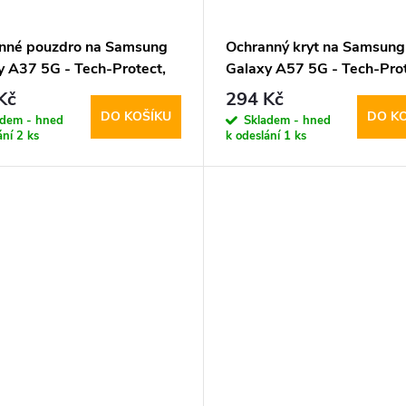
nné pouzdro na Samsung
Ochranný kryt na Samsung
y A37 5G - Tech-Protect,
Galaxy A57 5G - Tech-Prot
 View Black
CamShield Black
Kč
294 Kč
DO KOŠÍKU
DO K
adem - hned
Skladem - hned
ání
2 ks
k odeslání
1 ks