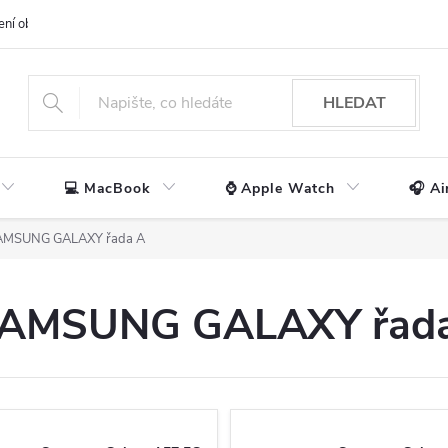
ení obchodu
📃 Obchodní podmínky
🔒 Ochrana os. údajů
📞 Ko
HLEDAT
💻 MacBook
⌚ Apple Watch
🎧 Ai
AMSUNG GALAXY řada A
o SAMSUNG GALAXY řad