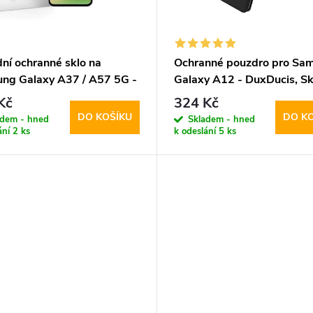
dní ochranné sklo na
Ochranné pouzdro pro Sa
ng Galaxy A37 / A57 5G -
Galaxy A12 - DuxDucis, Sk
rotect, Glass Fit+ (2ks)
Black
Kč
324 Kč
DO KOŠÍKU
DO K
adem - hned
Skladem - hned
ání
2 ks
k odeslání
5 ks