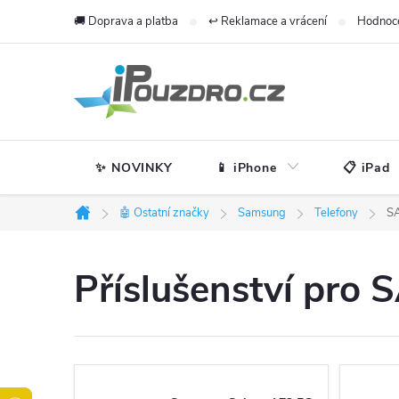
Přejít
🚚 Doprava a platba
↩️ Reklamace a vrácení
Hodnoc
na
obsah
✨ NOVINKY
📱 iPhone
📋 iPad
🤖 Ostatní značky
Samsung
Telefony
S
Domů
Příslušenství pr