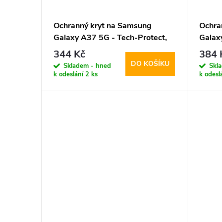
Ochranný kryt na Samsung
Ochra
Galaxy A37 5G - Tech-Protect,
Galax
Magmat Matte Black
Smart
344 Kč
384 
DO KOŠÍKU
Skladem - hned
Skl
k odeslání
2 ks
k odesl