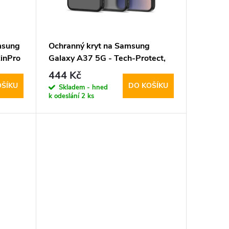
msung
Ochranný kryt na Samsung
inPro
Galaxy A37 5G - Tech-Protect,
Magmat MagSafe Matte Black
444 Kč
OŠÍKU
DO KOŠÍKU
Skladem - hned
k odeslání
2 ks