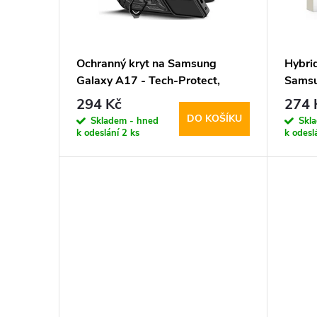
s
o
p
d
Ochranný kryt na Samsung
Hybri
Galaxy A17 - Tech-Protect,
Samsu
r
u
CamShield Black
Tech-P
294 Kč
274 
DO KOŠÍKU
o
Skladem - hned
Skl
k
k odeslání
2 ks
k odesl
d
t
u
ů
k
t
ů