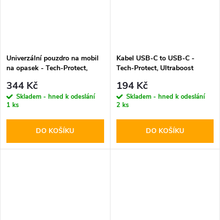
Univerzální pouzdro na mobil
Kabel USB-C to USB-C -
na opasek - Tech-Protect,
Tech-Protect, Ultraboost
SM85 5.8-6.8" Black
PD60W/3A White 100cm
344 Kč
194 Kč
Skladem - hned k odeslání
Skladem - hned k odeslání
1 ks
2 ks
DO KOŠÍKU
DO KOŠÍKU