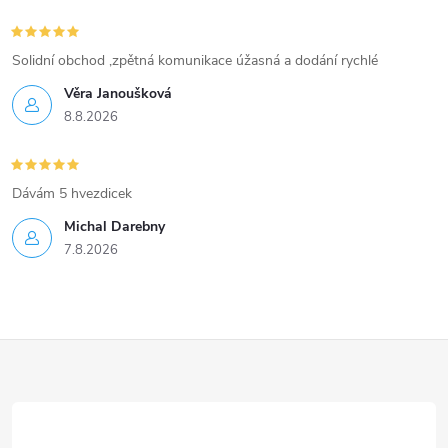
i
s
Solidní obchod ,zpětná komunikace úžasná a dodání rychlé
u
Věra Janoušková
8.8.2026
Dávám 5 hvezdicek
Michal Darebny
7.8.2026
Z
á