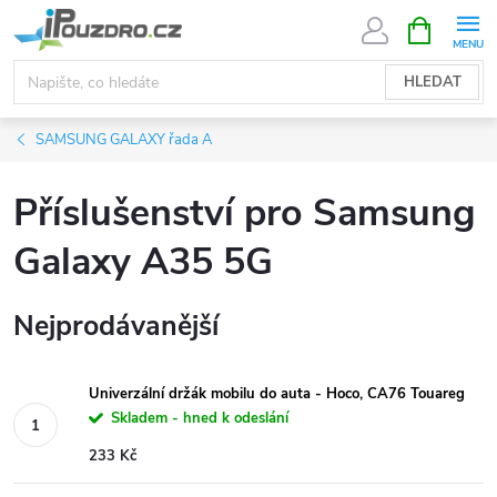
Přejít
NÁKUPNÍ
KOŠÍK
na
obsah
HLEDAT
SAMSUNG GALAXY řada A
Příslušenství pro Samsung
Galaxy A35 5G
Nejprodávanější
Univerzální držák mobilu do auta - Hoco, CA76 Touareg
Skladem - hned k odeslání
233 Kč