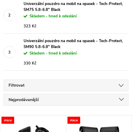
Univerzální pouzdro na mobil na opasek - Tech-Protect,
SM75 5.8-6.8" Black
Skladem - hned k odeslání
323 Kč
Univerzální pouzdro na mobil na opasek - Tech-Protect,
SM90 5.8-6.8" Black
Skladem - hned k odeslání
330 Kč
Filtrovat
Ř
Nejprodávanější
a
Nejlevnější
V
Akce
Akce
Nejdražší
z