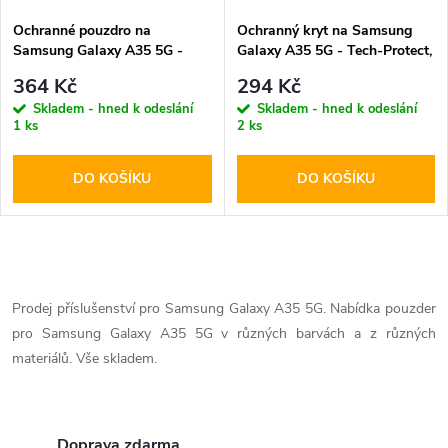
Ochranné pouzdro na
Ochranný kryt na Samsung
Samsung Galaxy A35 5G -
Galaxy A35 5G - Tech-Protect,
Tech-Protect, Wallet Black
Flexair+ Crystal
364 Kč
294 Kč
Skladem - hned k odeslání
Skladem - hned k odeslání
1 ks
2 ks
DO KOŠÍKU
DO KOŠÍKU
O
v
Prodej příslušenství pro Samsung Galaxy A35 5G. Nabídka pouzder
pro Samsung Galaxy A35 5G v různých barvách a z různých
l
materiálů. Vše skladem.
á
d
Doprava zdarma