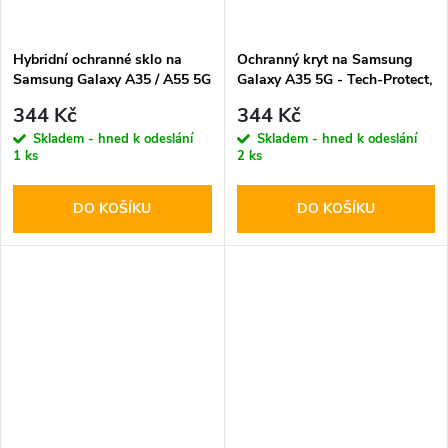
Hybridní ochranné sklo na
Ochranný kryt na Samsung
Samsung Galaxy A35 / A55 5G
Galaxy A35 5G - Tech-Protect,
- Hofi, Glass Pro+ (2ks)
Magmat Matte Black
344 Kč
344 Kč
Skladem - hned k odeslání
Skladem - hned k odeslání
1 ks
2 ks
DO KOŠÍKU
DO KOŠÍKU