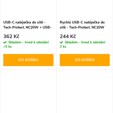
USB-C nabíječka do sítě -
Rychlá USB-C nabíječka do
Tech-Protect, NC20W + USB-
sítě - Tech-Protect, NC20W
C kabel
PD20W White
362 Kč
244 Kč
Skladem - hned k odeslání
Skladem - hned k odeslání
>5 ks
3 ks
DO KOŠÍKU
DO KOŠÍKU