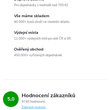
a
Pro objednávky v hodnotě nad 700 Kč.
c
Vše máme skladem
40.000+ kusů zboží ve vlastním skladu.
í
Výdejní místa
p
12.000+ výdejních míst po celé ČR a SR.
r
Ověřený obchod
v
450.000+ vyřízených objednávek.
k
y
v
ý
Hodnocení zákazníků
5,0
9740 hodnocení
p
Zobrazit recenze