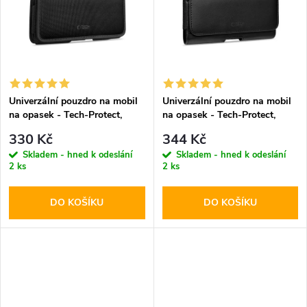
k
t
t
ů
ů
Univerzální pouzdro na mobil
Univerzální pouzdro na mobil
na opasek - Tech-Protect,
na opasek - Tech-Protect,
SM90 5.8-6.8" Black
SM80 5.8-6.8" Black
330 Kč
344 Kč
Skladem - hned k odeslání
Skladem - hned k odeslání
2 ks
2 ks
DO KOŠÍKU
DO KOŠÍKU