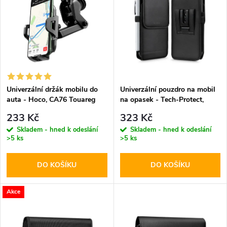
ý
Abecedně
e
p
n
i
í
s
p
Univerzální držák mobilu do
Univerzální pouzdro na mobil
auta - Hoco, CA76 Touareg
na opasek - Tech-Protect,
p
SM75 5.8-6.8" Black
r
233 Kč
323 Kč
r
Skladem - hned k odeslání
Skladem - hned k odeslání
>5 ks
>5 ks
o
o
DO KOŠÍKU
DO KOŠÍKU
d
d
u
Akce
u
k