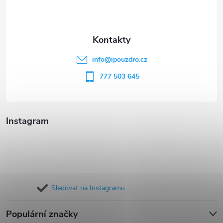
p
a
t
info
@
ipouzdro.cz
í
777 503 645
Instagram
Sledovat na Instagramu
Populární značky