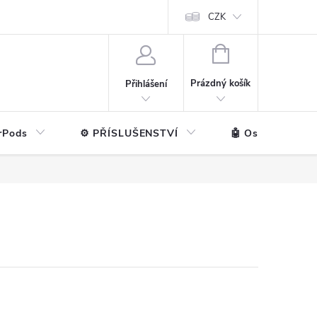
ntakt
💼 Pro firmy
CZK
NÁKUPNÍ
KOŠÍK
Prázdný košík
Přihlášení
rPods
⚙️ PŘÍSLUŠENSTVÍ
🤖 Ostatní značk