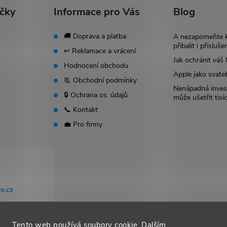
ačky
Informace pro Vás
Blog
🚚 Doprava a platba
A nezapomeňte 
přibalit i přísluše
↩️ Reklamace a vrácení
Jak ochránit vá
Hodnocení obchodu
Apple jako svate
📃 Obchodní podmínky
Nenápadná invest
🔒 Ochrana os. údajů
může ušetřit tisí
📞 Kontakt
💼 Pro firmy
o.cz
Tento web používá soubory cookie. Dalším