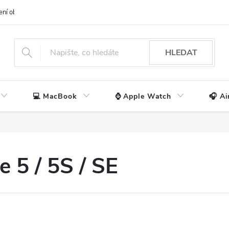
ení obchodu
📃 Obchodní podmínky
🔒 Ochrana os. údajů
📞 Ko
HLEDAT
💻 MacBook
⌚ Apple Watch
🎧 Ai
 5 / 5S / SE