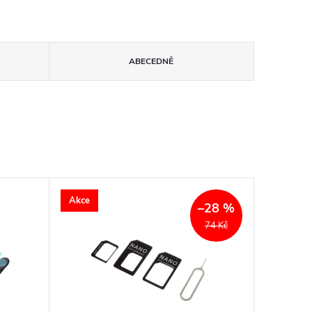
ABECEDNĚ
Akce
–28 %
74 Kč