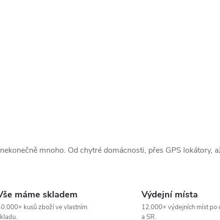
 nekonečně mnoho. Od chytré domácnosti, přes GPS lokátory, až 
Vše máme skladem
Výdejní místa
0.000+ kusů zboží ve vlastním
12.000+ výdejních míst po 
kladu.
a SR.