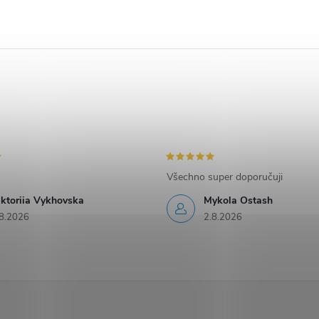
Všechno super doporučuji
iktoriia Vykhovska
Mykola Ostash
8.2026
2.8.2026