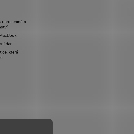
k narozeninám
nství
š MacBook
bní dar
ice, která
ce