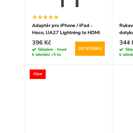
s
o
p
d
Adaptér pro iPhone / iPad -
Rukav
Hoco, UA27 Lightning to HDMI
dotyko
r
u
Prote
396 Kč
344 
Touch
DO KOŠÍKU
o
Skladem - hned
Skl
k
k odeslání
>5 ks
k odesl
d
t
Akce
u
ů
k
t
ů