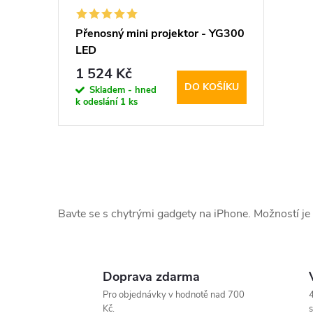
Přenosný mini projektor - YG300
LED
1 524 Kč
DO KOŠÍKU
Skladem - hned
k odeslání
1 ks
O
v
Bavte se s chytrými gadgety na iPhone. Možností je
l
á
Doprava zdarma
d
Pro objednávky v hodnotě nad 700
4
Kč.
s