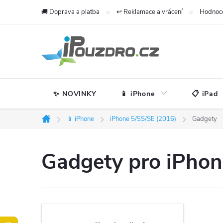
Přejít
🚚 Doprava a platba
↩️ Reklamace a vrácení
Hodnoc
na
obsah
✨ NOVINKY
📱 iPhone
📋 iPad
📱 iPhone
iPhone 5/5S/SE (2016)
Gadgety
Domů
Gadgety pro iPhone