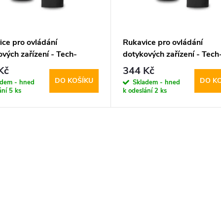
ice pro ovládání
Rukavice pro ovládání
vých zařízení - Tech-
dotykových zařízení - Tech
ct, WG01 Winter
Protect, WG01 Winter
Kč
344 Kč
screen Gloves L
Touchscreen Gloves M
DO KOŠÍKU
DO K
adem - hned
Skladem - hned
ání
5 ks
k odeslání
2 ks