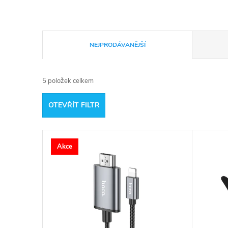
Ř
NEJPRODÁVANĚJŠÍ
a
5
položek celkem
z
OTEVŘÍT FILTR
e
V
n
Akce
ý
í
p
p
i
r