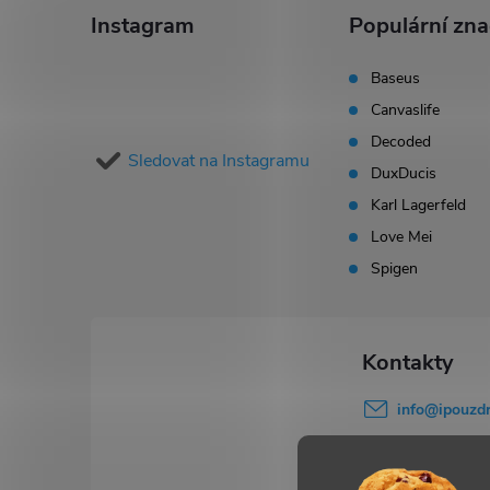
á
Instagram
Populární zn
s
p
u
Baseus
Canvaslife
a
Decoded
Sledovat na Instagramu
t
DuxDucis
Karl Lagerfeld
í
Love Mei
Spigen
info
@
ipouzdr
777 503 645