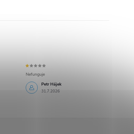
Nefunguje
Petr Hájek
31.7.2026