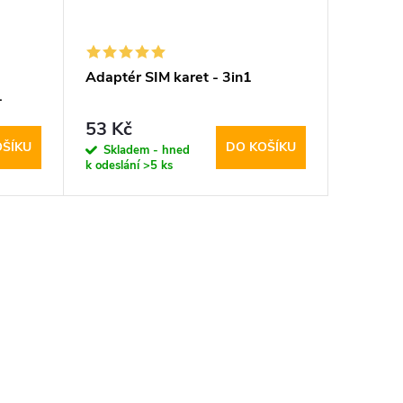
Adaptér SIM karet - 3in1
-
53 Kč
OŠÍKU
DO KOŠÍKU
Skladem - hned
k odeslání
>5 ks