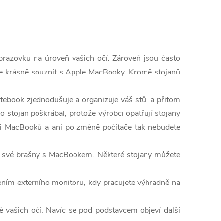
razovku na úroveň vašich očí. Zároveň jsou často
ůže krásně souznít s Apple MacBooky. Kromě stojanů
tebook zjednodušuje a organizuje váš stůl a přitom
 o stojan poškrábal, protože výrobci opatřují stojany
mi MacBooků a ani po změně počítače tak nebudete
 do své brašny s MacBookem. Některé stojany můžete
jením externího monitoru, kdy pracujete výhradně na
 vašich očí. Navíc se pod podstavcem objeví další