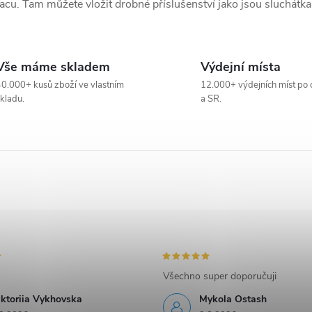
acu. Tam můžete vložit drobné příslušenství jako jsou sluchátka
Vše máme skladem
Výdejní místa
0.000+ kusů zboží ve vlastním
12.000+ výdejních míst po 
kladu.
a SR.
Všechno super doporučuji
iktoriia Vykhovska
Mykola Ostash