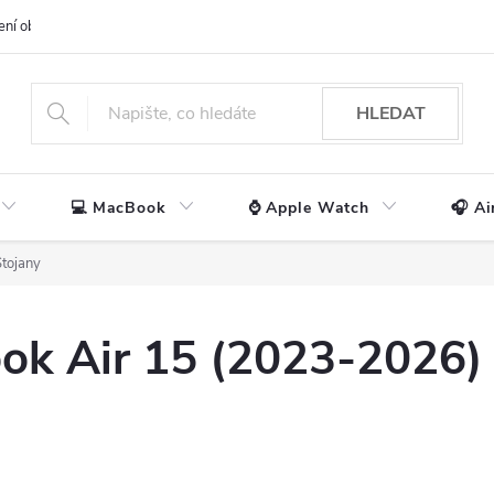
ení obchodu
📃 Obchodní podmínky
🔒 Ochrana os. údajů
📞 Ko
HLEDAT
💻 MacBook
⌚ Apple Watch
🎧 Ai
Stojany
ok Air 15 (2023-2026)