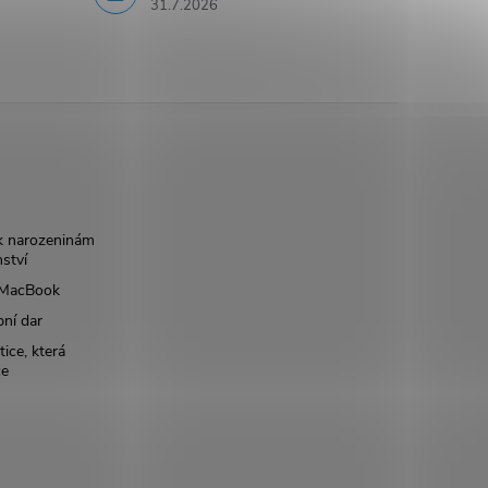
31.7.2026
k narozeninám
nství
š MacBook
bní dar
ice, která
ce