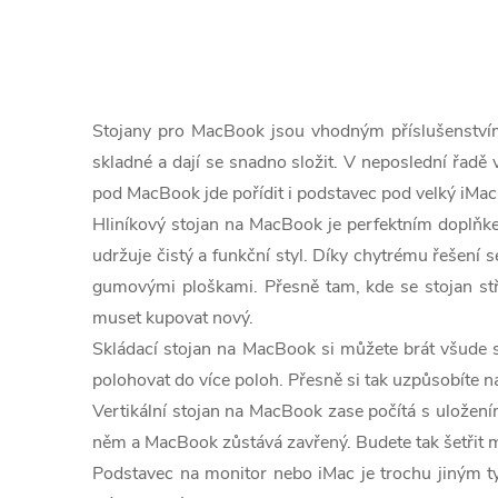
O
v
Stojany pro MacBook jsou vhodným příslušenstvím
l
skladné a dají se snadno složit. V neposlední řad
pod MacBook jde pořídit i podstavec pod velký iMac
á
Hliníkový stojan na MacBook je perfektním doplňke
d
udržuje čistý a funkční styl. Díky chytrému řešení s
a
gumovými ploškami. Přesně tam, kde se stojan st
muset kupovat nový.
c
Skládací stojan na MacBook si můžete brát všude s
í
polohovat do více poloh. Přesně si tak uzpůsobíte n
Vertikální stojan na MacBook zase počítá s uložení
p
něm a MacBook zůstává zavřený. Budete tak šetřit m
r
Podstavec na monitor nebo iMac je trochu jiným t