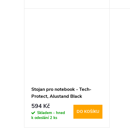
d
t
u
ů
k
t
ů
Stojan pro notebook - Tech-
Protect, Alustand Black
594 Kč
DO KOŠÍKU
Skladem - hned
k odeslání
2 ks