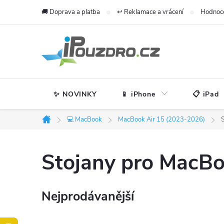
Přejít
🚚 Doprava a platba
↩️ Reklamace a vrácení
Hodnoc
na
obsah
✨ NOVINKY
📱 iPhone
📋 iPad
💻 MacBook
MacBook Air 15 (2023-2026)
Domů
Stojany pro MacBo
Nejprodávanější