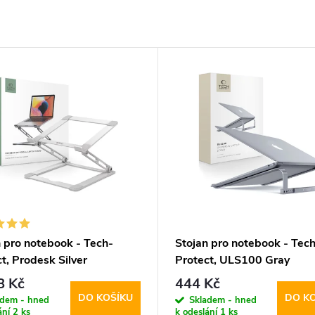
n pro notebook - Tech-
Stojan pro notebook - Tech
t, Prodesk Silver
Protect, ULS100 Gray
8 Kč
444 Kč
DO KOŠÍKU
DO K
adem - hned
Skladem - hned
ání
2 ks
k odeslání
1 ks