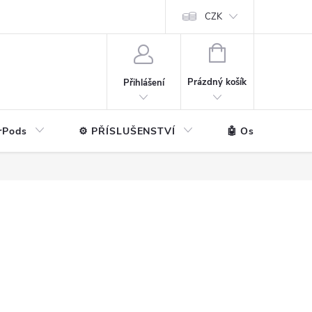
ntakt
💼 Pro firmy
CZK
NÁKUPNÍ
KOŠÍK
Prázdný košík
Přihlášení
rPods
⚙️ PŘÍSLUŠENSTVÍ
🤖 Ostatní značk