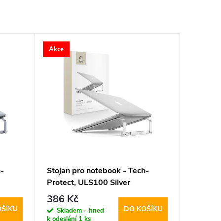
Akce
-
Stojan pro notebook - Tech-
Protect, ULS100 Silver
386 Kč
OŠÍKU
DO KOŠÍKU
Skladem - hned
k odeslání
1 ks