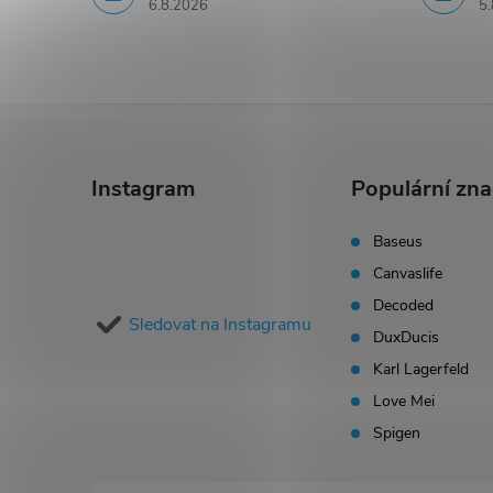
6.8.2026
5.
Z
á
Instagram
Populární zn
p
Baseus
Canvaslife
a
Decoded
Sledovat na Instagramu
t
DuxDucis
Karl Lagerfeld
í
Love Mei
Spigen