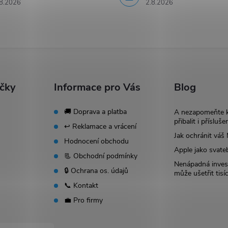
8.2026
2.8.2026
ačky
Informace pro Vás
Blog
🚚 Doprava a platba
A nezapomeňte 
přibalit i přísluše
↩️ Reklamace a vrácení
Jak ochránit vá
Hodnocení obchodu
Apple jako svate
📃 Obchodní podmínky
Nenápadná invest
🔒 Ochrana os. údajů
může ušetřit tisí
📞 Kontakt
💼 Pro firmy