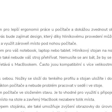
 pro lepší ergonomii práce u počítače a dokážou zvednout ob
ě vás bude zajímat design, který díky hliníkovému provedení m
 a využít zároveň místo pod nohou počítače.
m pro váš notebook, laptop nebo tablet. Hliníkový stojan na no
e také nebude váš stroj přehřívat. Nemusíte se ani bát, že by se
řetává s MacBookem. Často jsou kompatibilní s více velikost
 sebou. Nožky se složí do tenkého profilu a stojan uložíte i
áklon počítače a nebude problém pracovat v sedě i ve stoje.
m počítače ve složeném stavu. Je to vhodné pro využití s připo
ísto na stole a zavřený MacBook nezabere tolik místa.
ypem stojánku, ale také umožňuje zvýšení obrazovky do úrovně