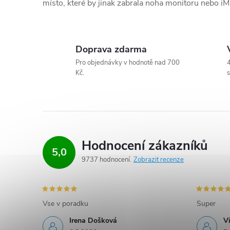
místo, které by jinak zabrala noha monitoru nebo iM
v
k
y
Doprava zdarma
Pro objednávky v hodnotě nad 700
4
v
Kč.
s
ý
p
i
Hodnocení zákazníků
s
5,0
9737 hodnocení
Zobrazit recenze
u
Vse v poradku
Super
Irena Došková
V