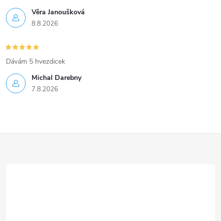
Věra Janoušková
8.8.2026
Dávám 5 hvezdicek
Michal Darebny
7.8.2026
Z
á
p
a