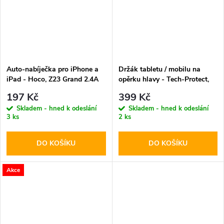
Auto-nabíječka pro iPhone a
Držák tabletu / mobilu na
iPad - Hoco, Z23 Grand 2.4A
opěrku hlavy - Tech-Protect,
V1 Stretchable
197 Kč
399 Kč
Skladem - hned k odeslání
Skladem - hned k odeslání
3 ks
2 ks
DO KOŠÍKU
DO KOŠÍKU
Akce