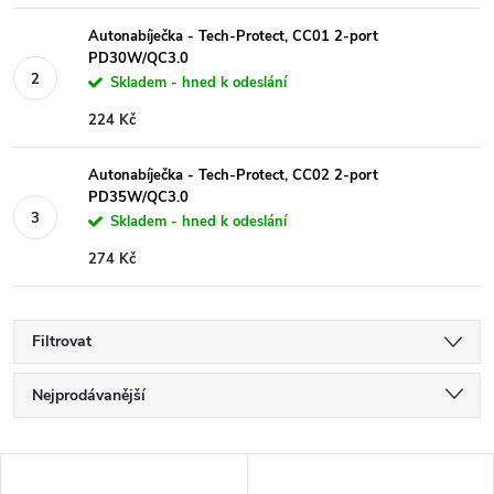
Autonabíječka - Tech-Protect, CC01 2-port
PD30W/QC3.0
Skladem - hned k odeslání
224 Kč
Autonabíječka - Tech-Protect, CC02 2-port
PD35W/QC3.0
Skladem - hned k odeslání
274 Kč
Filtrovat
Ř
Nejprodávanější
a
Nejlevnější
V
Nejdražší