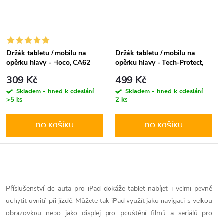
Držák tabletu / mobilu na
Držák tabletu / mobilu na
opěrku hlavy - Hoco, CA62
opěrku hlavy - Tech-Protect,
Handsome
V2 Stretchable
309 Kč
499 Kč
Skladem - hned k odeslání
Skladem - hned k odeslání
>5 ks
2 ks
DO KOŠÍKU
DO KOŠÍKU
O
v
Příslušenství do auta pro iPad dokáže tablet nabíjet i velmi pevně
uchytit uvnitř při jízdě. Můžete tak iPad využít jako navigaci s velkou
l
obrazovkou nebo jako displej pro pouštění filmů a seriálů pro