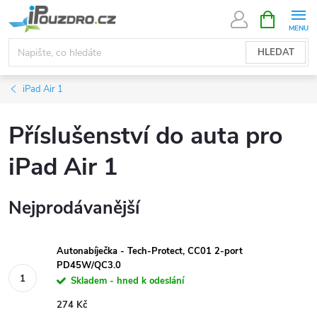
Přejít
NÁKUPNÍ
KOŠÍK
na
obsah
HLEDAT
iPad Air 1
Příslušenství do auta pro
iPad Air 1
Nejprodávanější
Autonabíječka - Tech-Protect, CC01 2-port
PD45W/QC3.0
Skladem - hned k odeslání
274 Kč