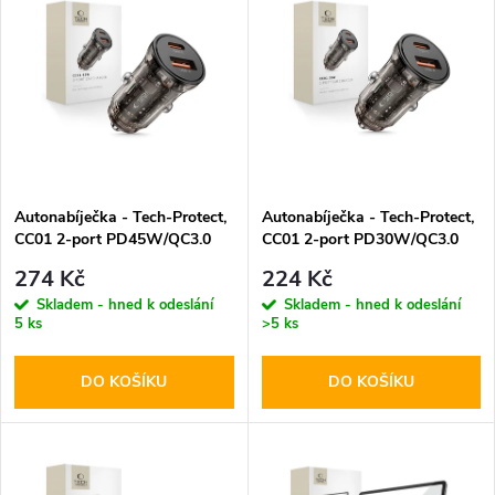
z
ý
Abecedně
e
p
n
i
í
s
p
Autonabíječka - Tech-Protect,
Autonabíječka - Tech-Protect,
CC01 2-port PD45W/QC3.0
CC01 2-port PD30W/QC3.0
p
r
274 Kč
224 Kč
r
Skladem - hned k odeslání
Skladem - hned k odeslání
5 ks
>5 ks
o
o
DO KOŠÍKU
DO KOŠÍKU
d
d
u
u