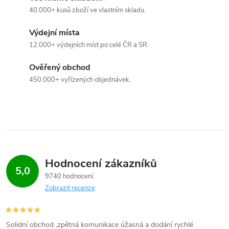
ý
40.000+ kusů zboží ve vlastním skladu.
p
Výdejní místa
i
12.000+ výdejních míst po celé ČR a SR.
s
Ověřený obchod
450.000+ vyřízených objednávek.
u
Hodnocení zákazníků
5,0
9740 hodnocení
Zobrazit recenze
Solidní obchod ,zpětná komunikace úžasná a dodání rychlé