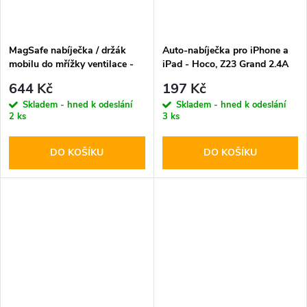
MagSafe nabíječka / držák
Auto-nabíječka pro iPhone a
mobilu do mřížky ventilace -
iPad - Hoco, Z23 Grand 2.4A
Tech-Protect, MM15W-V1
644 Kč
197 Kč
Skladem - hned k odeslání
Skladem - hned k odeslání
2 ks
3 ks
DO KOŠÍKU
DO KOŠÍKU