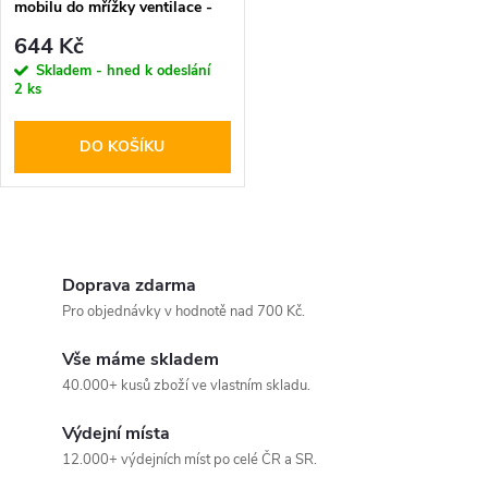
mobilu do mřížky ventilace -
Tech-Protect, MM15W-V5
644 Kč
Skladem - hned k odeslání
2 ks
DO KOŠÍKU
O
v
Doprava zdarma
Pro objednávky v hodnotě nad 700 Kč.
l
Vše máme skladem
á
40.000+ kusů zboží ve vlastním skladu.
d
Výdejní místa
a
12.000+ výdejních míst po celé ČR a SR.