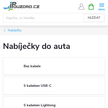
Přejít
NÁKUPNÍ
KOŠÍK
na
obsah
HLEDAT
Nabíječky
Nabíječky do auta
Bez kabele
S kabelem USB-C
S kabelem Lightning