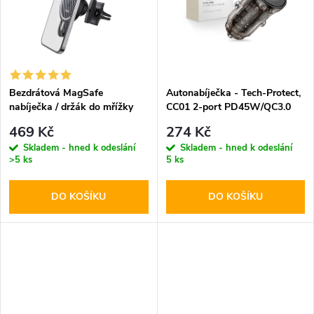
k
t
t
ů
ů
Bezdrátová MagSafe
Autonabíječka - Tech-Protect,
nabíječka / držák do mřížky
CC01 2-port PD45W/QC3.0
ventilace - Hoco, CA85
469 Kč
274 Kč
Ultrafast
Skladem - hned k odeslání
Skladem - hned k odeslání
>5 ks
5 ks
DO KOŠÍKU
DO KOŠÍKU