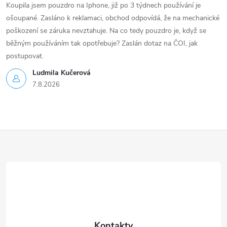
s
Koupila jsem pouzdro na Iphone, již po 3 týdnech používání je
ošoupané. Zasláno k reklamaci, obchod odpovídá, že na mechanické
u
poškození se záruka nevztahuje. Na co tedy pouzdro je, když se
běžným používáním tak opotřebuje? Zaslán dotaz na ČOI, jak
postupovat.
Ludmila Kučerová
7.8.2026
Z
á
p
a