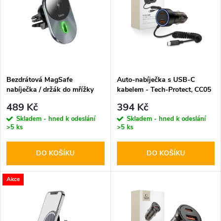
ý
e
p
n
i
í
s
p
Bezdrátová MagSafe
Auto-nabíječka s USB-C
nabíječka / držák do mřížky
kabelem - Tech-Protect, CC05
p
ventilace - Hoco, CA91 Magic
2-port PD60W
r
489 Kč
394 Kč
r
Skladem - hned k odeslání
Skladem - hned k odeslání
>5 ks
>5 ks
o
o
DO KOŠÍKU
DO KOŠÍKU
d
d
u
Akce
u
k