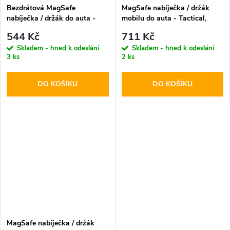
Bezdrátová MagSafe
MagSafe nabíječka / držák
nabíječka / držák do auta -
mobilu do auta - Tactical,
Tech-Protect, MM15W-V6
MagForce EQui2p
544 Kč
711 Kč
Dashboard & Vent
Skladem - hned k odeslání
Skladem - hned k odeslání
3 ks
2 ks
DO KOŠÍKU
DO KOŠÍKU
MagSafe nabíječka / držák