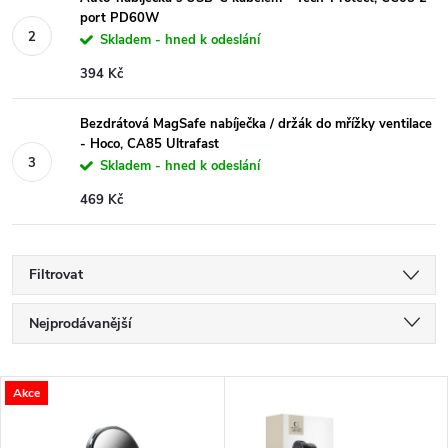
port PD60W
Skladem - hned k odeslání
394 Kč
Bezdrátová MagSafe nabíječka / držák do mřížky ventilace
- Hoco, CA85 Ultrafast
Skladem - hned k odeslání
469 Kč
Filtrovat
Ř
Nejprodávanější
a
Nejlevnější
V
Akce
Nejdražší
z
Abecedně