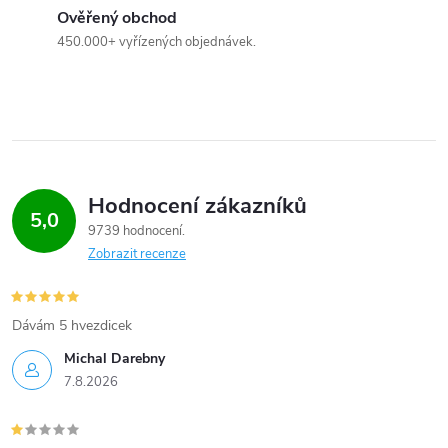
c
Ověřený obchod
450.000+ vyřízených objednávek.
í
p
r
v
Hodnocení zákazníků
k
5,0
9739 hodnocení
y
Zobrazit recenze
v
Dávám 5 hvezdicek
ý
Michal Darebny
p
7.8.2026
i