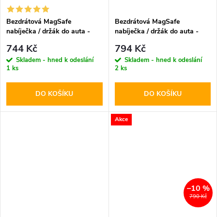
Bezdrátová MagSafe
Bezdrátová MagSafe
nabíječka / držák do auta -
nabíječka / držák do auta -
Tech-Protect, MM15W-V1
Tech-Protect, A2 15W Black
744 Kč
794 Kč
Dashboard & Vent
Skladem - hned k odeslání
Skladem - hned k odeslání
1 ks
2 ks
DO KOŠÍKU
DO KOŠÍKU
Akce
–10 %
790 Kč