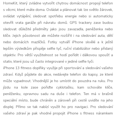
HomeKit, který zvládne vytvořit chytrou domácnost propojí telefon
s věcmi, které máte doma. Ovládat a plánovat tak lze světlo žárovek,
ovládat vytápění, sledovat spotřebu energie nebo si automaticky
otevřít vrata garáže při návratu domů. GPS trackery zase budou
sledovat důležité předměty jako jsou zavazadla, peněženka nebo
klíče. Jejich působnost ale můžete rozšířit i na sledování auta, dětí
nebo domácích mazlíčků. Fotky vytváří iPhone skvělé a k ještě
lepším výsledkům přispěje selfie tyč, ruční stabilizátor nebo přidaný
objektiv. Pro větší využitelnost se hodí pořídit i dálkovou spoušť a
stativ, které jsou už často integrované v jediné selfie tyči.
iPhone 13 fitness doplňky využije při sportování a sledování vašeho
zdraví. Když půjdete do akce, nedávejte telefon do kapsy, ze které
může vypadnout. Vhodnější je ho umístit do pouzdra na ruku. Pro
jízdu na kole zase pořiďte cyklotašku, kam schováte klíče,
peněženku, opravnou sadu na duše i telefon. Ten má v brašně
speciální místo, bude chráněn a zároveň při cestě uvidíte na jeho
displej. Přímo se tak nabízí využít ho pro navigaci. Pro sledování
vašeho zdraví je pak vhodné propojit iPhone s fitness náramkem