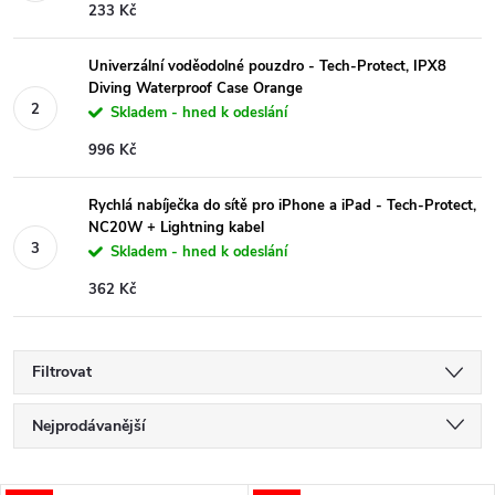
233 Kč
Univerzální voděodolné pouzdro - Tech-Protect, IPX8
Diving Waterproof Case Orange
Skladem - hned k odeslání
996 Kč
Rychlá nabíječka do sítě pro iPhone a iPad - Tech-Protect,
NC20W + Lightning kabel
Skladem - hned k odeslání
362 Kč
Filtrovat
Ř
Nejprodávanější
a
Nejlevnější