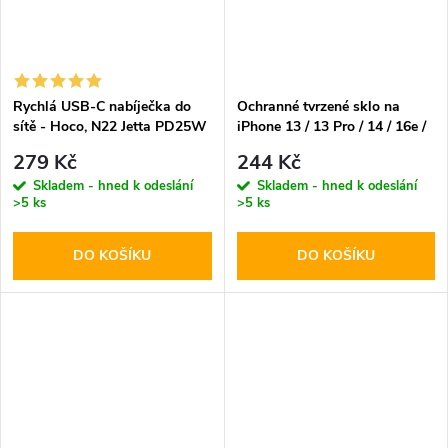
Rychlá USB-C nabíječka do
Ochranné tvrzené sklo na
sítě - Hoco, N22 Jetta PD25W
iPhone 13 / 13 Pro / 14 / 16e /
17e - Hoco, Bear Shield
279 Kč
244 Kč
Skladem - hned k odeslání
Skladem - hned k odeslání
>5 ks
>5 ks
DO KOŠÍKU
DO KOŠÍKU