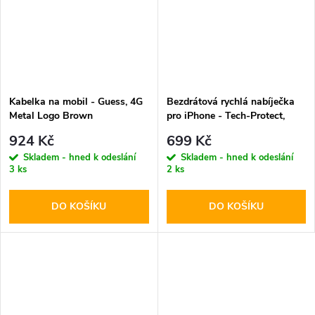
Kabelka na mobil - Guess, 4G
Bezdrátová rychlá nabíječka
Metal Logo Brown
pro iPhone - Tech-Protect,
QI15W-A28 MagSafe
924 Kč
699 Kč
Wireless Charger Black
Skladem - hned k odeslání
Skladem - hned k odeslání
3 ks
2 ks
DO KOŠÍKU
DO KOŠÍKU