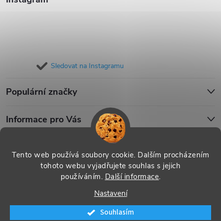
Sledovat na Instagramu
Populární značky
Informace pro Vás
Blog
Tento web používá soubory cookie. Dalším procházením
tohoto webu vyjadřujete souhlas s jejich
používáním.
Další informace
.
Copyright 2026
iPouzdro.cz
. Všechna práva vyhrazena.
Upravit
Nastavení
nastavení cookies
Souhlasím
Vytvořil Shoptet