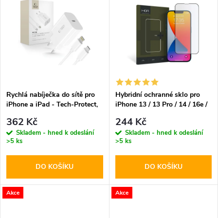
u
k
k
t
t
ů
ů
Rychlá nabíječka do sítě pro
Hybridní ochranné sklo pro
iPhone a iPad - Tech-Protect,
iPhone 13 / 13 Pro / 14 / 16e /
NC20W + Lightning kabel
17e - Hofi, Glass Pro+
362 Kč
244 Kč
Skladem - hned k odeslání
Skladem - hned k odeslání
>5 ks
>5 ks
DO KOŠÍKU
DO KOŠÍKU
Akce
Akce