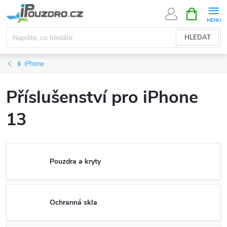
Přejít
NÁKUPNÍ
KOŠÍK
na
obsah
HLEDAT
📱 iPhone
Příslušenství pro iPhone
13
Pouzdra a kryty
Ochranná skla