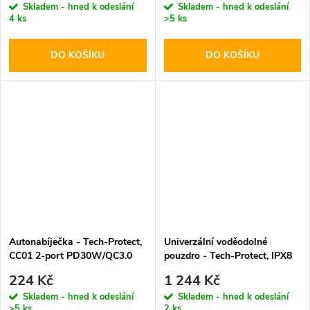
Skladem - hned k odeslání
Skladem - hned k odeslání
4 ks
>5 ks
DO KOŠÍKU
DO KOŠÍKU
Autonabíječka - Tech-Protect,
Univerzální voděodolné
CC01 2-port PD30W/QC3.0
pouzdro - Tech-Protect, IPX8
Pro Diving Waterproof Case
224 Kč
1 244 Kč
Gray
Skladem - hned k odeslání
Skladem - hned k odeslání
>5 ks
2 ks