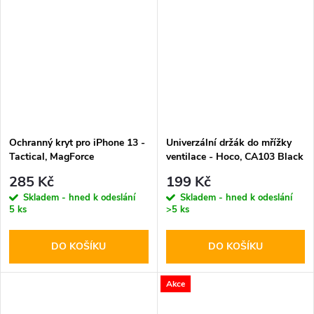
Ochranný kryt pro iPhone 13 -
Univerzální držák do mřížky
Tactical, MagForce
ventilace - Hoco, CA103 Black
Hyperstealth Asphalt
285 Kč
199 Kč
Skladem - hned k odeslání
Skladem - hned k odeslání
5 ks
>5 ks
DO KOŠÍKU
DO KOŠÍKU
Akce