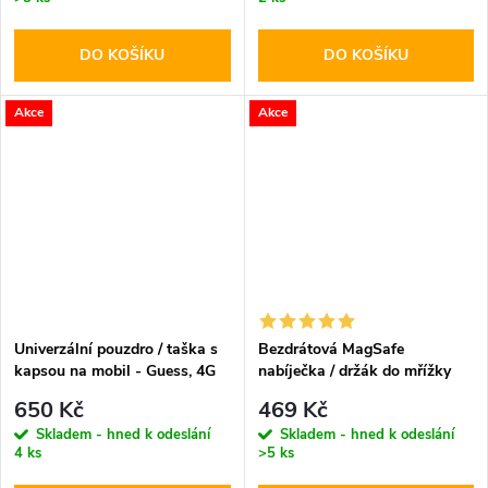
DO KOŠÍKU
DO KOŠÍKU
Akce
Akce
Univerzální pouzdro / taška s
Bezdrátová MagSafe
kapsou na mobil - Guess, 4G
nabíječka / držák do mřížky
Metal Logo Script Pink
ventilace - Hoco, CA85
650 Kč
469 Kč
Ultrafast
Skladem - hned k odeslání
Skladem - hned k odeslání
4 ks
>5 ks