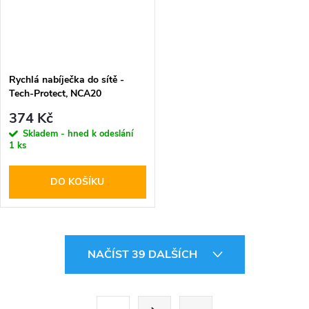
Rychlá nabíječka do sítě -
Tech-Protect, NCA20
PD20W/QC3.0 + Lightning
374 Kč
kabel
Skladem - hned k odeslání
1 ks
DO KOŠÍKU
O
NAČÍST 39 DALŠÍCH
v
l
S