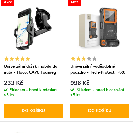
V
Akce
Akce
Nejdražší
z
ý
Abecedně
e
p
n
i
í
s
p
Univerzální držák mobilu do
Univerzální voděodolné
auta - Hoco, CA76 Touareg
pouzdro - Tech-Protect, IPX8
p
Diving Waterproof Case
r
233 Kč
996 Kč
Orange
r
Skladem - hned k odeslání
Skladem - hned k odeslání
>5 ks
>5 ks
o
o
DO KOŠÍKU
DO KOŠÍKU
d
d
u