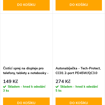
DO KOŠÍKU
DO KOŠÍKU
Čistící sprej na displeje pro
Autonabíječka - Tech-Protect,
telefony, tablety a notebooky -
CC01 2-port PD45W/QC3.0
Tech-Protect, Cleaning Spray
149 Kč
274 Kč
200ml
Skladem - hned k odeslání
Skladem - hned k odeslání
3 ks
5 ks
DO KOŠÍKU
DO KOŠÍKU