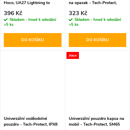
Hoco, UA27 Lightning to
na opasek - Tech-Protect,
HDMI
SM75 5.8-6.8" Black
396 Kč
323 Kč
Skladem - hned k odeslání
Skladem - hned k odeslání
>5 ks
>5 ks
DO KOŠÍKU
DO KOŠÍKU
Akce
Univerzální voděodolné
Univerzální pouzdro kapsa na
pouzdro - Tech-Protect, IPX8
mobil - Tech-Protect, SM65