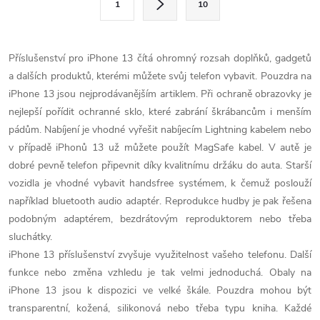
1
10
t
á
r
d
á
Příslušenství pro iPhone 13 čítá ohromný rozsah doplňků, gadgetů
a
n
a dalších produktů, kterémi můžete svůj telefon vybavit. Pouzdra na
k
iPhone 13 jsou nejprodávanějším artiklem. Při ochraně obrazovky je
c
o
nejlepší pořídit ochranné sklo, které zabrání škrábancům i menším
í
pádům. Nabíjení je vhodné vyřešit nabíjecím Lightning kabelem nebo
v
v případě iPhonů 13 už můžete použít MagSafe kabel. V autě je
á
p
dobré pevně telefon připevnit díky kvalitnímu držáku do auta. Starší
n
vozidla je vhodné vybavit handsfree systémem, k čemuž poslouží
r
í
například bluetooth audio adaptér. Reprodukce hudby je pak řešena
v
podobným adaptérem, bezdrátovým reproduktorem nebo třeba
sluchátky.
k
iPhone 13 příslušenství zvyšuje využitelnost vašeho telefonu. Další
y
funkce nebo změna vzhledu je tak velmi jednoduchá. Obaly na
iPhone 13 jsou k dispozici ve velké škále. Pouzdra mohou být
v
transparentní, kožená, silikonová nebo třeba typu kniha. Každé