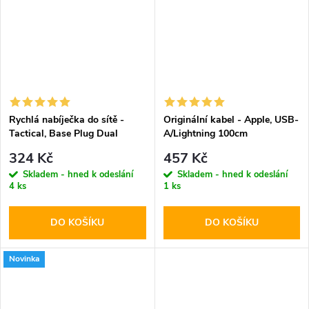
Rychlá nabíječka do sítě -
Originální kabel - Apple, USB-
Tactical, Base Plug Dual
A/Lightning 100cm
PD20W/QC3.0 White
324 Kč
457 Kč
Skladem - hned k odeslání
Skladem - hned k odeslání
4 ks
1 ks
DO KOŠÍKU
DO KOŠÍKU
Novinka