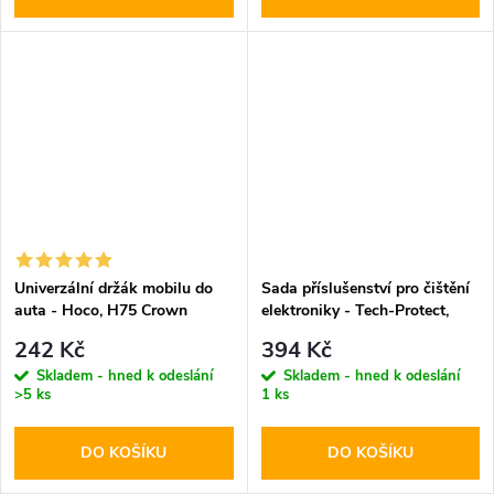
Univerzální držák mobilu do
Sada příslušenství pro čištění
auta - Hoco, H75 Crown
elektroniky - Tech-Protect,
CS01 Cleaner Set
242 Kč
394 Kč
Skladem - hned k odeslání
Skladem - hned k odeslání
>5 ks
1 ks
DO KOŠÍKU
DO KOŠÍKU