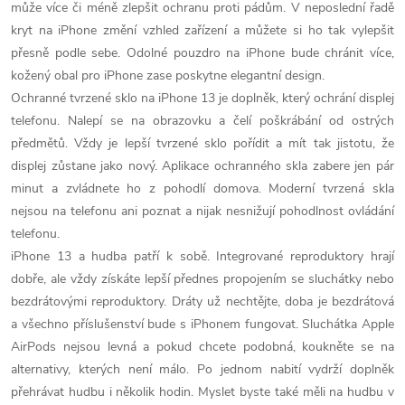
může více či méně zlepšit ochranu proti pádům. V neposlední řadě
ý
kryt na iPhone změní vzhled zařízení a můžete si ho tak vylepšit
p
přesně podle sebe. Odolné pouzdro na iPhone bude chránit více,
kožený obal pro iPhone zase poskytne elegantní design.
i
Ochranné tvrzené sklo na iPhone 13 je doplněk, který ochrání displej
s
telefonu. Nalepí se na obrazovku a čelí poškrábání od ostrých
předmětů. Vždy je lepší tvrzené sklo pořídit a mít tak jistotu, že
u
displej zůstane jako nový. Aplikace ochranného skla zabere jen pár
minut a zvládnete ho z pohodlí domova. Moderní tvrzená skla
nejsou na telefonu ani poznat a nijak nesnižují pohodlnost ovládání
telefonu.
iPhone 13 a hudba patří k sobě. Integrované reproduktory hrají
dobře, ale vždy získáte lepší přednes propojením se sluchátky nebo
bezdrátovými reproduktory. Dráty už nechtějte, doba je bezdrátová
a všechno příslušenství bude s iPhonem fungovat. Sluchátka Apple
AirPods nejsou levná a pokud chcete podobná, koukněte se na
alternativy, kterých není málo. Po jednom nabití vydrží doplněk
přehrávat hudbu i několik hodin. Myslet byste také měli na hudbu v