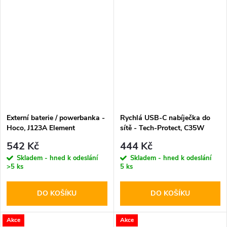
Externí baterie / powerbanka -
Rychlá USB-C nabíječka do
Hoco, J123A Element
sítě - Tech-Protect, C35W
20000mAh Black
PD35W White
542 Kč
444 Kč
Skladem - hned k odeslání
Skladem - hned k odeslání
>5 ks
5 ks
DO KOŠÍKU
DO KOŠÍKU
Akce
Akce