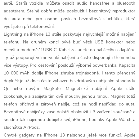
autě. Starší vozidla můžete osadit audio handsfree a bluetooth
adaptérem. Stejně dobře může posloužit i bezdrátový reproduktor
do auta nebo pro osobní poslech bezdrátová sluchátka, která
využijete i při telefonování.
Lightning na iPhone 13 stále poskytuje nejrychlejší možné nabíjení
telefonu. Na druhém konci bývá buď větší USB konektor nebo
menší a modernější USB-C. Kabel zasunete do nabíjecího adaptéru.
Ty už podporují velmi rychlé nabíjení a často disponují i třemi nebo
více výstupy. Pro cestování poslouží výborně powerbanka. Kapacita
10 000 mAh dobije iPhone zhruba trojnásobně. I tento přenosný
doplněk je už dnes často vybaven bezdrátovým nabíjením standardu
Qi nebo novým MagSafe. Magnetické nabíjení Apple stále
zdokonaluje a zabijete tím dvě mouchy jednou ranou. Magnet totiž
telefon přichytí a zároveň nabije, což se hodí například do auta.
Bezdrátové nabíječky zase dokáží obsloužit i 3 zařízení současně a
snadno tak najednou dobijete svůj iPhone, hodinky Apple Watch a
sluchátka AirPods.
Chytré gadgety na iPhone 13 nabídnou ještě více funkcí. Apple