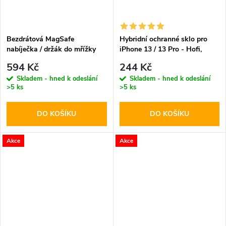
Bezdrátová MagSafe
Hybridní ochranné sklo pro
nabíječka / držák do mřížky
iPhone 13 / 13 Pro - Hofi,
ventilace - Hoco, CA91 Magic
Glass Pro+
594 Kč
244 Kč
Skladem - hned k odeslání
Skladem - hned k odeslání
>5 ks
>5 ks
DO KOŠÍKU
DO KOŠÍKU
Akce
Akce