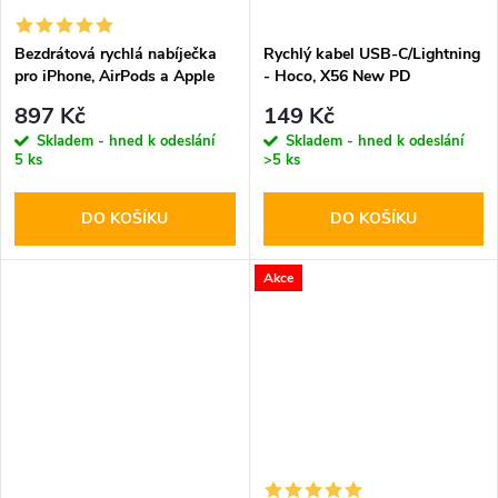
Bezdrátová rychlá nabíječka
Rychlý kabel USB-C/Lightning
pro iPhone, AirPods a Apple
- Hoco, X56 New PD
Watch - Tech-Protect, A12
897 Kč
149 Kč
MagSafe Wireless Charger
Skladem - hned k odeslání
Skladem - hned k odeslání
White
5 ks
>5 ks
DO KOŠÍKU
DO KOŠÍKU
Akce