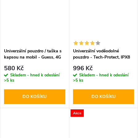
Univerzální pouzdro / taška s
Univerzální voděodolné
kapsou na mobil - Guess, 4G
pouzdro - Tech-Protect, IPX8
Metal Logo Script Black
Diving Waterproof Case Black
580 Kč
996 Kč
Skladem - hned k odeslání
Skladem - hned k odeslání
>5 ks
>5 ks
DO KOŠÍKU
DO KOŠÍKU
Akce