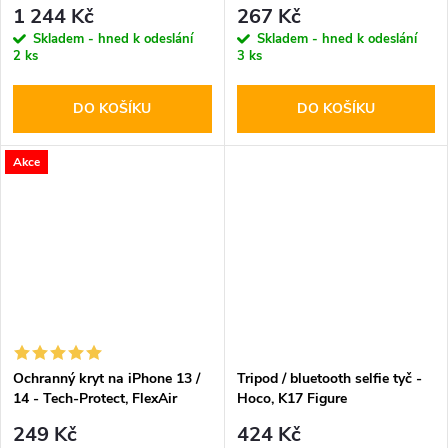
Pro Diving Waterproof Case
6.0-6.9" Black
1 244 Kč
267 Kč
Orange
Skladem - hned k odeslání
Skladem - hned k odeslání
2 ks
3 ks
DO KOŠÍKU
DO KOŠÍKU
Akce
Ochranný kryt na iPhone 13 /
Tripod / bluetooth selfie tyč -
14 - Tech-Protect, FlexAir
Hoco, K17 Figure
MagSafe Clear
249 Kč
424 Kč