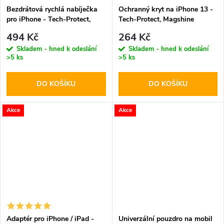
Bezdrátová rychlá nabíječka
Ochranný kryt na iPhone 13 -
pro iPhone - Tech-Protect,
Tech-Protect, Magshine
QI15W-A38 MagSafe
MagSafe Rose
494 Kč
264 Kč
Wireless Charger White
Skladem - hned k odeslání
Skladem - hned k odeslání
>5 ks
>5 ks
DO KOŠÍKU
DO KOŠÍKU
Akce
Akce
Adaptér pro iPhone / iPad -
Univerzální pouzdro na mobil