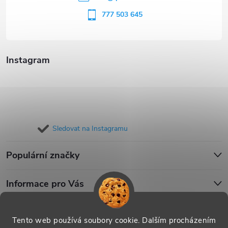
í
777 503 645
Instagram
Sledovat na Instagramu
Populární značky
Informace pro Vás
Blog
Tento web používá soubory cookie. Dalším procházením