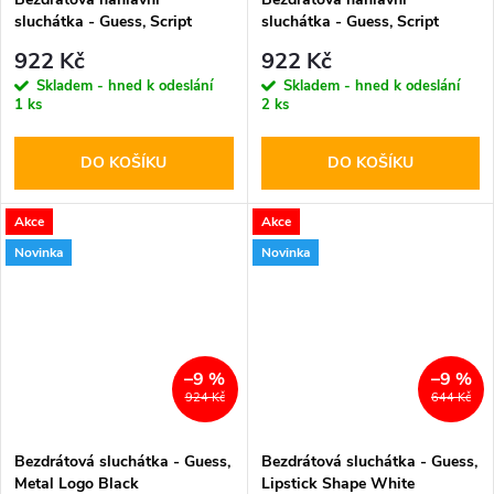
sluchátka - Guess, Script
sluchátka - Guess, Script
Metal Logo ENC Black
Metal Logo ENC Orange
922 Kč
922 Kč
Skladem - hned k odeslání
Skladem - hned k odeslání
1 ks
2 ks
DO KOŠÍKU
DO KOŠÍKU
Akce
Akce
Novinka
Novinka
–9 %
–9 %
924 Kč
644 Kč
Bezdrátová sluchátka - Guess,
Bezdrátová sluchátka - Guess,
Metal Logo Black
Lipstick Shape White