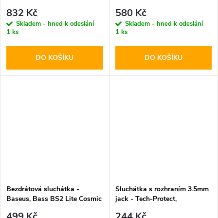
832 Kč
580 Kč
Skladem - hned k odeslání
Skladem - hned k odeslání
1 ks
1 ks
DO KOŠÍKU
DO KOŠÍKU
Bezdrátová sluchátka -
Sluchátka s rozhraním 3.5mm
Baseus, Bass BS2 Lite Cosmic
jack - Tech-Protect,
Black
UltraBoost Mini Jack Core G2
499 Kč
244 Kč