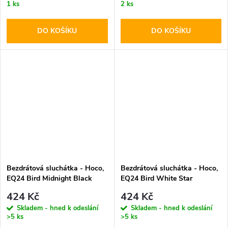
1 ks
2 ks
DO KOŠÍKU
DO KOŠÍKU
Bezdrátová sluchátka - Hoco,
Bezdrátová sluchátka - Hoco,
EQ24 Bird Midnight Black
EQ24 Bird White Star
424 Kč
424 Kč
Skladem - hned k odeslání
Skladem - hned k odeslání
>5 ks
>5 ks