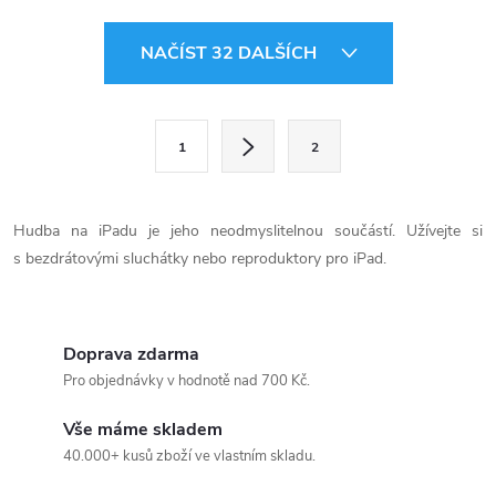
O
NAČÍST 32 DALŠÍCH
v
l
S
1
2
t
á
r
d
á
Hudba na iPadu je jeho neodmyslitelnou součástí. Užívejte si
a
n
s bezdrátovými sluchátky nebo reproduktory pro iPad.
k
c
o
í
v
Doprava zdarma
á
Pro objednávky v hodnotě nad 700 Kč.
p
n
Vše máme skladem
r
í
40.000+ kusů zboží ve vlastním skladu.
v