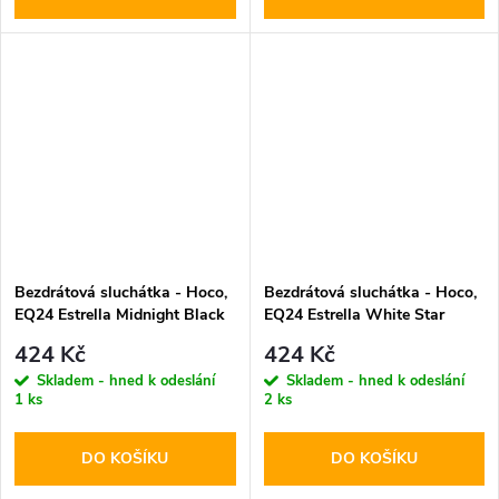
Bezdrátová sluchátka - Hoco,
Bezdrátová sluchátka - Hoco,
EQ24 Estrella Midnight Black
EQ24 Estrella White Star
424 Kč
424 Kč
Skladem - hned k odeslání
Skladem - hned k odeslání
1 ks
2 ks
DO KOŠÍKU
DO KOŠÍKU