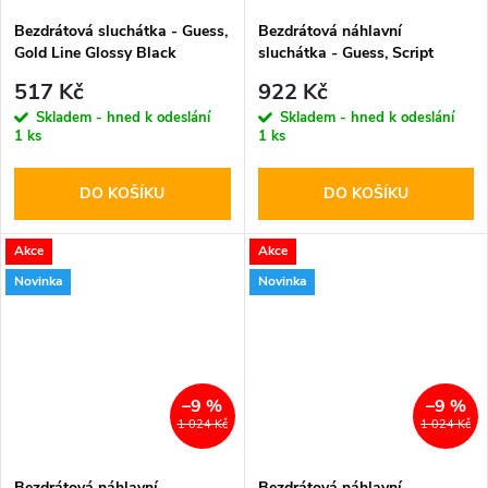
Bezdrátová sluchátka - Guess,
Bezdrátová náhlavní
Gold Line Glossy Black
sluchátka - Guess, Script
Metal Logo ENC Pink
517 Kč
922 Kč
Skladem - hned k odeslání
Skladem - hned k odeslání
1 ks
1 ks
DO KOŠÍKU
DO KOŠÍKU
Akce
Akce
Novinka
Novinka
–9 %
–9 %
1 024 Kč
1 024 Kč
Bezdrátová náhlavní
Bezdrátová náhlavní