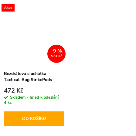
Akce
–9 %
524 Kč
Bezdrátová sluchátka -
Tactical, Bug StrikePods
Arctic
472 Kč
Skladem - hned k odeslání
4 ks
DO KOŠÍKU