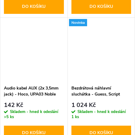
DO KOŠÍKU
DO KOŠÍKU
Novinka
Audio kabel AUX (2x 3,5mm
Bezdrátová náhlavní
jack) - Hoco, UPA03 Noble
sluchátka - Guess, Script
Metal Logo ENC White
142 Kč
1 024 Kč
Skladem - hned k odeslání
Skladem - hned k odeslání
>5 ks
1 ks
DO KOŠÍKU
DO KOŠÍKU