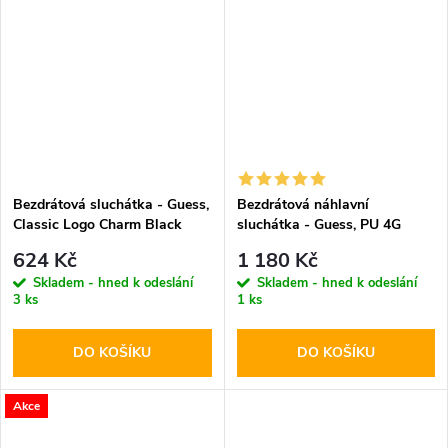
Bezdrátová sluchátka - Guess,
Bezdrátová náhlavní
Classic Logo Charm Black
sluchátka - Guess, PU 4G
Triangle Logo Pink
624 Kč
1 180 Kč
Skladem - hned k odeslání
Skladem - hned k odeslání
3 ks
1 ks
DO KOŠÍKU
DO KOŠÍKU
Akce