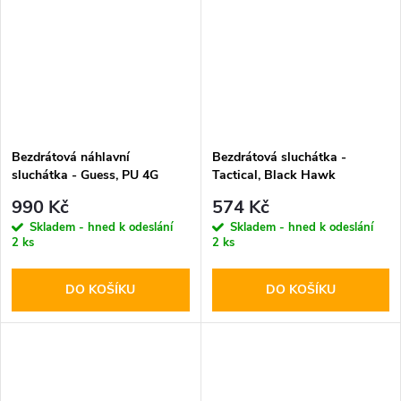
Bezdrátová náhlavní
Bezdrátová sluchátka -
sluchátka - Guess, PU 4G
Tactical, Black Hawk
Triangle Logo Black
StrikePods
990 Kč
574 Kč
Skladem - hned k odeslání
Skladem - hned k odeslání
2 ks
2 ks
DO KOŠÍKU
DO KOŠÍKU