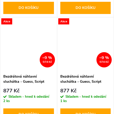
DO KOŠÍKU
DO KOŠÍKU
Akce
Akce
–9 %
–9 %
974 Kč
974 Kč
Bezdrátová náhlavní
Bezdrátová náhlavní
sluchátka - Guess, Script
sluchátka - Guess, Script
Metal Logo Brown
Metal Logo Pink
877 Kč
877 Kč
Skladem - hned k odeslání
Skladem - hned k odeslání
2 ks
1 ks