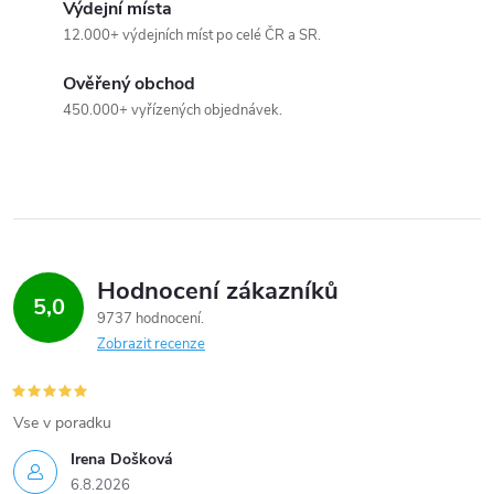
Výdejní místa
k
12.000+ výdejních míst po celé ČR a SR.
y
Ověřený obchod
v
450.000+ vyřízených objednávek.
ý
p
i
Hodnocení zákazníků
s
5,0
9737 hodnocení
u
Zobrazit recenze
Vse v poradku
Irena Došková
6.8.2026