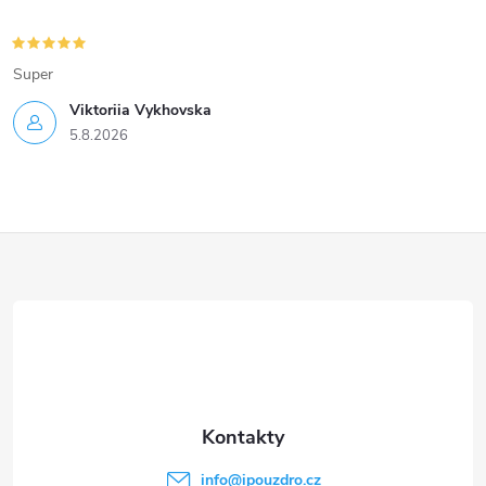
Super
Viktoriia Vykhovska
5.8.2026
Z
á
p
a
t
info
@
ipouzdro.cz