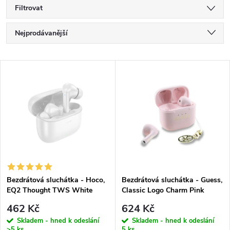
Filtrovat
Ř
Nejprodávanější
a
Nejlevnější
V
Nejdražší
z
ý
Abecedně
e
p
n
i
í
s
p
Bezdrátová sluchátka - Hoco,
Bezdrátová sluchátka - Guess,
EQ2 Thought TWS White
Classic Logo Charm Pink
p
r
462 Kč
624 Kč
r
Skladem - hned k odeslání
Skladem - hned k odeslání
>5 ks
5 ks