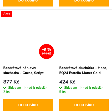
DO KOŠÍKU
DO KOŠÍKU
Akce
–9 %
974 Kč
Bezdrátová náhlavní
Bezdrátová sluchátka - Hoco,
sluchátka - Guess, Script
EQ24 Estrella Monet Gold
Metal Logo Black
877 Kč
424 Kč
Skladem - hned k odeslání
Skladem - hned k odeslání
2 ks
5 ks
DO KOŠÍKU
DO KOŠÍKU