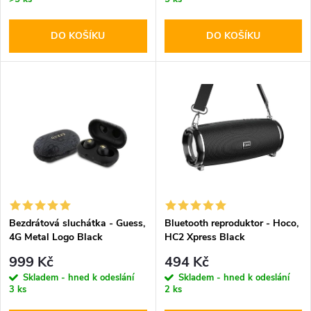
o
o
DO KOŠÍKU
DO KOŠÍKU
d
d
u
u
k
k
t
t
ů
ů
Bezdrátová sluchátka - Guess,
Bluetooth reproduktor - Hoco,
4G Metal Logo Black
HC2 Xpress Black
999 Kč
494 Kč
Skladem - hned k odeslání
Skladem - hned k odeslání
3 ks
2 ks