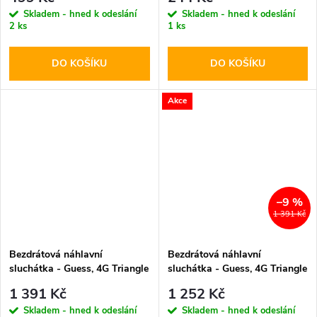
White
Skladem - hned k odeslání
Skladem - hned k odeslání
2 ks
1 ks
DO KOŠÍKU
DO KOŠÍKU
Akce
–9 %
1 391 Kč
Bezdrátová náhlavní
Bezdrátová náhlavní
sluchátka - Guess, 4G Triangle
sluchátka - Guess, 4G Triangle
Logo ENC Black
Logo ENC Brown
1 391 Kč
1 252 Kč
Skladem - hned k odeslání
Skladem - hned k odeslání