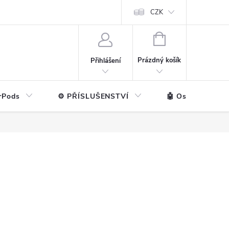
ntakt
💼 Pro firmy
CZK
NÁKUPNÍ
KOŠÍK
Prázdný košík
Přihlášení
rPods
⚙️ PŘÍSLUŠENSTVÍ
🤖 Ostatní značk