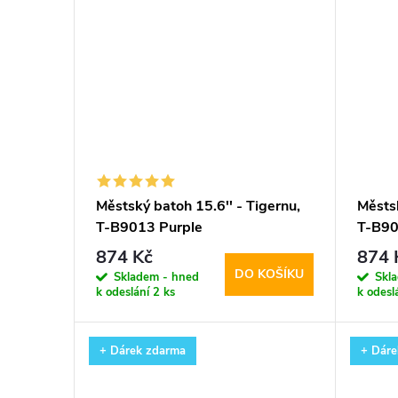
Městský batoh 15.6'' - Tigernu,
Městsk
T-B9013 Purple
T-B90
874 Kč
874 
DO KOŠÍKU
Skladem - hned
Skl
k odeslání
2 ks
k odesl
+ Dárek zdarma
+ Dáre