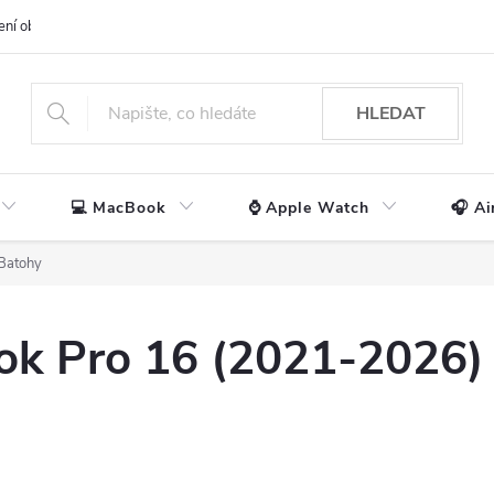
ení obchodu
📃 Obchodní podmínky
🔒 Ochrana os. údajů
📞 Ko
HLEDAT
💻 MacBook
⌚ Apple Watch
🎧 Ai
Batohy
ok Pro 16 (2021-2026)