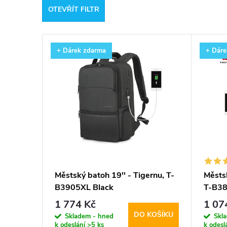
OTEVŘÍT FILTR
e
V
n
+ Dárek zdarma
+ Dáre
ý
í
p
p
i
r
s
o
p
d
Městský batoh 19'' - Tigernu, T-
Městsk
B3905XL Black
T-B38
r
u
1 774 Kč
1 07
DO KOŠÍKU
o
Skladem - hned
Skl
k
k odeslání
>5 ks
k odesl