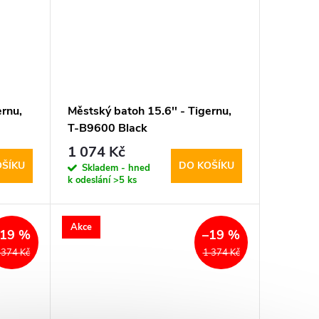
ernu,
Městský batoh 15.6'' - Tigernu,
T-B9600 Black
1 074 Kč
OŠÍKU
DO KOŠÍKU
Skladem - hned
k odeslání
>5 ks
Akce
–19 %
–19 %
 374 Kč
1 374 Kč