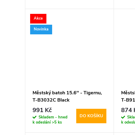
d
t
Akce
u
ů
Novinka
k
t
ů
Městský batoh 15.6'' - Tigernu,
Městsk
T-B3032C Black
T-B91
991 Kč
874 
DO KOŠÍKU
Skladem - hned
Skl
k odeslání
>5 ks
k odesl