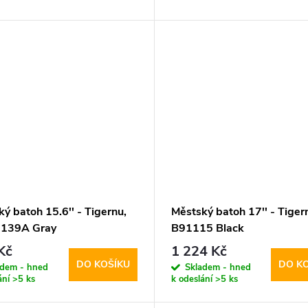
ý batoh 15.6'' - Tigernu,
Městský batoh 17'' - Tigern
139A Gray
B91115 Black
Kč
1 224 Kč
DO KOŠÍKU
DO K
adem - hned
Skladem - hned
ání
>5 ks
k odeslání
>5 ks