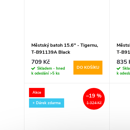
Městský batoh 15.6'' - Tigernu,
Městsk
T-B91139A Black
T-B91
709 Kč
835 
DO KOŠÍKU
Skladem - hned
Skl
k odeslání
>5 ks
k odesl
Akce
–19 %
+ Dárek zdarma
1 324 Kč