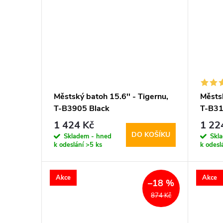
Městský batoh 15.6'' - Tigernu,
Městsk
T-B3905 Black
T-B31
1 424 Kč
1 22
DO KOŠÍKU
Skladem - hned
Skl
k odeslání
>5 ks
k odesl
Akce
Akce
–18 %
874 Kč