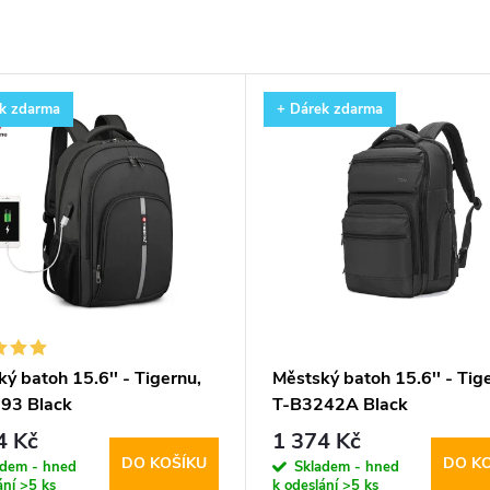
k zdarma
+ Dárek zdarma
ý batoh 15.6'' - Tigernu,
Městský batoh 15.6'' - Tig
93 Black
T-B3242A Black
4 Kč
1 374 Kč
DO KOŠÍKU
DO K
adem - hned
Skladem - hned
ání
>5 ks
k odeslání
>5 ks