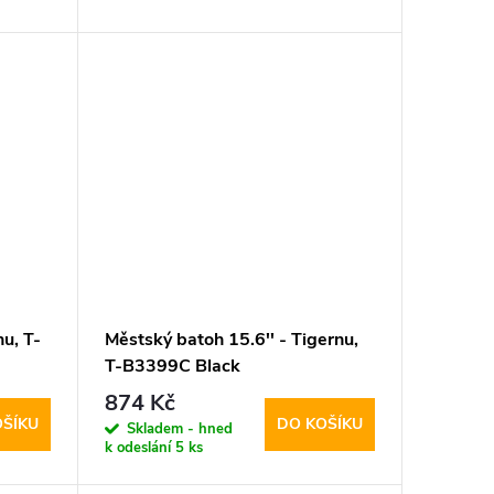
u, T-
Městský batoh 15.6'' - Tigernu,
T-B3399C Black
874 Kč
OŠÍKU
DO KOŠÍKU
Skladem - hned
k odeslání
5 ks