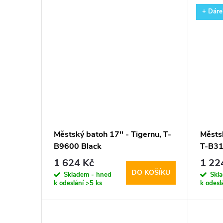
+ Dáre
Městský batoh 17'' - Tigernu, T-
Městsk
B9600 Black
T-B31
1 624 Kč
1 22
DO KOŠÍKU
Skladem - hned
Skl
k odeslání
>5 ks
k odesl