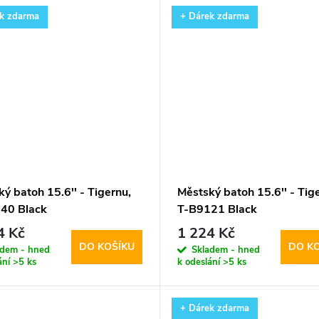
k zdarma
+ Dárek zdarma
ý batoh 15.6'' - Tigernu,
Městský batoh 15.6'' - Tig
40 Black
T-B9121 Black
4 Kč
1 224 Kč
DO KOŠÍKU
DO K
adem - hned
Skladem - hned
ání
>5 ks
k odeslání
>5 ks
+ Dárek zdarma