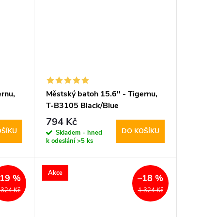
ernu,
Městský batoh 15.6'' - Tigernu,
T-B3105 Black/Blue
794 Kč
OŠÍKU
DO KOŠÍKU
Skladem - hned
k odeslání
>5 ks
Akce
–19 %
–18 %
 324 Kč
1 324 Kč