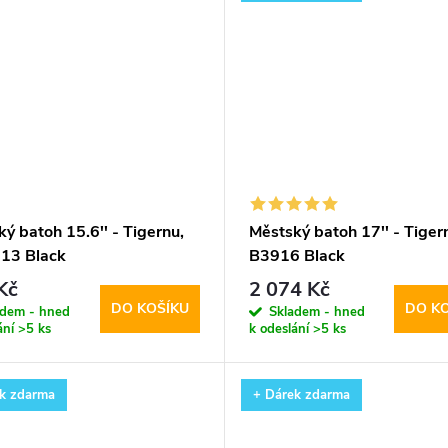
ý batoh 15.6'' - Tigernu,
Městský batoh 17'' - Tigern
13 Black
B3916 Black
Kč
2 074 Kč
DO KOŠÍKU
DO K
adem - hned
Skladem - hned
ání
>5 ks
k odeslání
>5 ks
k zdarma
+ Dárek zdarma