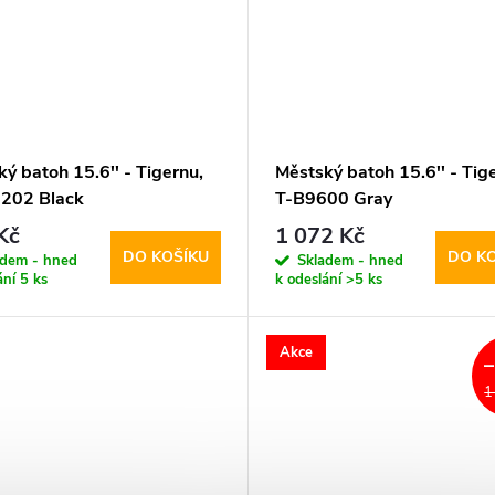
ý batoh 15.6'' - Tigernu,
Městský batoh 15.6'' - Tig
202 Black
T-B9600 Gray
Kč
1 072 Kč
DO KOŠÍKU
DO K
adem - hned
Skladem - hned
ání
5 ks
k odeslání
>5 ks
Akce
1