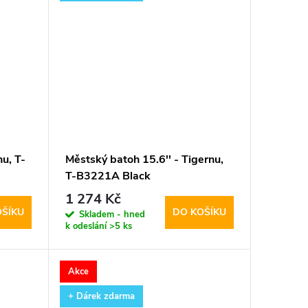
u, T-
Městský batoh 15.6'' - Tigernu,
T-B3221A Black
1 274 Kč
OŠÍKU
DO KOŠÍKU
Skladem - hned
k odeslání
>5 ks
Akce
+ Dárek zdarma