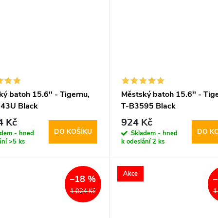
ý batoh 15.6'' - Tigernu,
Městský batoh 15.6'' - Tig
43U Black
T-B3595 Black
4 Kč
924 Kč
DO KOŠÍKU
DO K
adem - hned
Skladem - hned
ání
>5 ks
k odeslání
2 ks
Akce
–18 %
1 024 Kč
1