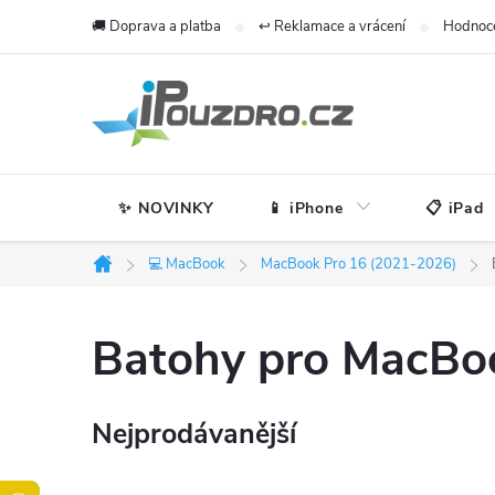
Přejít
🚚 Doprava a platba
↩️ Reklamace a vrácení
Hodnoc
na
obsah
✨ NOVINKY
📱 iPhone
📋 iPad
💻 MacBook
MacBook Pro 16 (2021-2026)
Domů
Batohy pro MacBo
Nejprodávanější