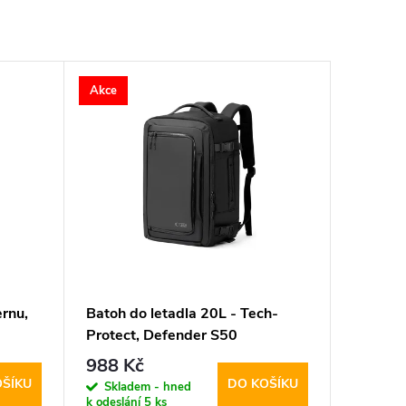
Akce
ernu,
Batoh do letadla 20L - Tech-
Protect, Defender S50
40x20x25 (RYANAIR &
988 Kč
WIZZAIR) Black
OŠÍKU
DO KOŠÍKU
Skladem - hned
k odeslání
5 ks