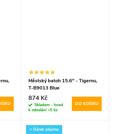
ernu,
Městský batoh 15.6'' - Tigernu,
T-B9013 Blue
874 Kč
OŠÍKU
DO KOŠÍKU
Skladem - hned
k odeslání
>5 ks
+ Dárek zdarma