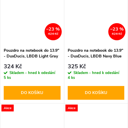
–23 %
–23 %
424 Kč
424 Kč
Pouzdro na notebook do 13.9"
Pouzdro na notebook do 13.9"
- DuxDucis, LBDB Light Gray
- DuxDucis, LBDB Navy Blue
324 Kč
325 Kč
Skladem - hned k odeslání
Skladem - hned k odeslání
5 ks
4 ks
DO KOŠÍKU
DO KOŠÍKU
Akce
Akce