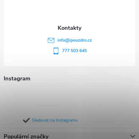
p
a
t
info
@
ipouzdro.cz
í
777 503 645
Instagram
Sledovat na Instagramu
Populární značky