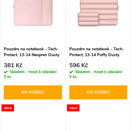
k
k
t
t
ů
ů
Pouzdro na notebook - Tech-
Pouzdro na notebook - Tech-
Protect, 13-14 Neopren Dusty
Protect, 13-14 Puffy Dusty
Rose
Rose
381 Kč
596 Kč
Skladem - hned k odeslání
Skladem - hned k odeslání
5 ks
5 ks
DO KOŠÍKU
DO KOŠÍKU
Akce
Akce