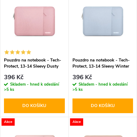
z
ý
Abecedně
e
p
n
i
í
s
p
Pouzdro na notebook - Tech-
Pouzdro na notebook - Tech-
Protect, 13-14 Sleevy Dusty
Protect, 13-14 Sleevy Winter
p
Rose
Blue
r
396 Kč
396 Kč
r
Skladem - hned k odeslání
Skladem - hned k odeslání
>5 ks
>5 ks
o
o
DO KOŠÍKU
DO KOŠÍKU
d
d
u
Akce
Akce
u