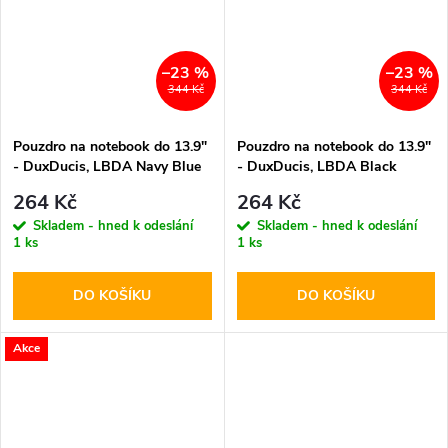
–23 %
–23 %
344 Kč
344 Kč
Pouzdro na notebook do 13.9"
Pouzdro na notebook do 13.9"
- DuxDucis, LBDA Navy Blue
- DuxDucis, LBDA Black
264 Kč
264 Kč
Skladem - hned k odeslání
Skladem - hned k odeslání
1 ks
1 ks
DO KOŠÍKU
DO KOŠÍKU
Akce