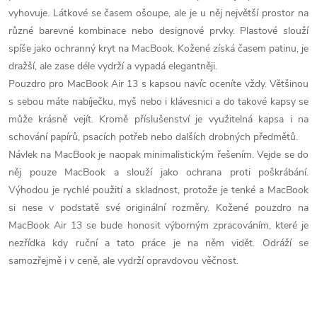
á
vyhovuje. Látkové se časem ošoupe, ale je u něj největší prostor na
d
různé barevné kombinace nebo designové prvky. Plastové slouží
spíše jako ochranný kryt na MacBook. Kožené získá časem patinu, je
a
dražší, ale zase déle vydrží a vypadá elegantněji.
c
Pouzdro pro MacBook Air 13 s kapsou navíc oceníte vždy. Většinou
s sebou máte nabíječku, myš nebo i klávesnici a do takové kapsy se
í
může krásně vejít. Kromě příslušenství je využitelná kapsa i na
p
schování papírů, psacích potřeb nebo dalších drobných předmětů.
Návlek na MacBook je naopak minimalistickým řešením. Vejde se do
r
něj pouze MacBook a slouží jako ochrana proti poškrábání.
Výhodou je rychlé použití a skladnost, protože je tenké a MacBook
v
si nese v podstatě své originální rozměry. Kožené pouzdro na
k
MacBook Air 13 se bude honosit výborným zpracováním, které je
nezřídka kdy ruční a tato práce je na něm vidět. Odráží se
y
samozřejmě i v ceně, ale vydrží opravdovou věčnost.
v
ý