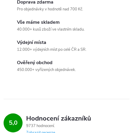
Doprava zdarma
p
Pro objednávky v hodnotě nad 700 Kč.
i
Vše máme skladem
40.000+ kusů zboží ve vlastním skladu.
s
Výdejní místa
u
12.000+ výdejních míst po celé ČR a SR.
Ověřený obchod
450.000+ vyřízených objednávek.
Hodnocení zákazníků
5,0
9737 hodnocení
Zobrazit recenze