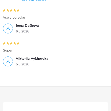
Vse v poradku
Irena Došková
6.8.2026
Super
Viktoriia Vykhovska
5.8.2026
Z
á