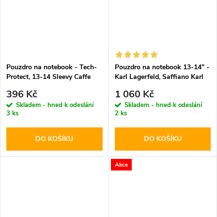
Pouzdro na notebook - Tech-
Pouzdro na notebook 13-14" -
Protect, 13-14 Sleevy Caffe
Karl Lagerfeld, Saffiano Karl
Latte
and Choupette NFT
396 Kč
1 060 Kč
Skladem - hned k odeslání
Skladem - hned k odeslání
3 ks
2 ks
DO KOŠÍKU
DO KOŠÍKU
Akce