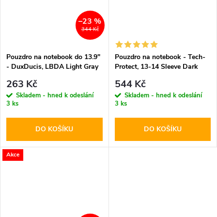
–23 %
344 Kč
Pouzdro na notebook do 13.9"
Pouzdro na notebook - Tech-
- DuxDucis, LBDA Light Gray
Protect, 13-14 Sleeve Dark
263 Kč
544 Kč
Skladem - hned k odeslání
Skladem - hned k odeslání
3 ks
3 ks
DO KOŠÍKU
DO KOŠÍKU
Akce