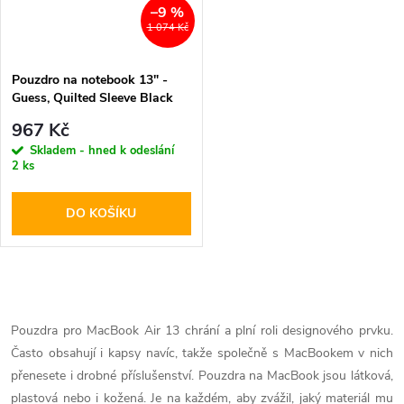
–9 %
1 074 Kč
Pouzdro na notebook 13" -
Guess, Quilted Sleeve Black
967 Kč
Skladem - hned k odeslání
2 ks
DO KOŠÍKU
O
v
Pouzdra pro MacBook Air 13 chrání a plní roli designového prvku.
Často obsahují i kapsy navíc, takže společně s MacBookem v nich
l
přenesete i drobné příslušenství. Pouzdra na MacBook jsou látková,
plastová nebo i kožená. Je na každém, aby zvážil, jaký materiál mu