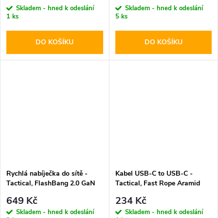
Skladem - hned k odeslání
Skladem - hned k odeslání
1 ks
5 ks
DO KOŠÍKU
DO KOŠÍKU
Rychlá nabíječka do sítě -
Kabel USB-C to USB-C -
Tactical, FlashBang 2.0 GaN
Tactical, Fast Rope Aramid
65W Black
30cm
649 Kč
234 Kč
Skladem - hned k odeslání
Skladem - hned k odeslání