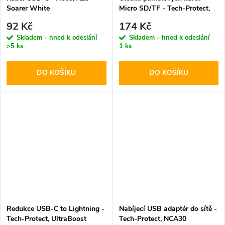
Soarer White
Micro SD/TF - Tech-Protect,
UltraBoost Black
92 Kč
174 Kč
Skladem - hned k odeslání
Skladem - hned k odeslání
>5 ks
1 ks
DO KOŠÍKU
DO KOŠÍKU
Redukce USB-C to Lightning -
Nabíjecí USB adaptér do sítě -
Tech-Protect, UltraBoost
Tech-Protect, NCA30