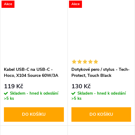
Akce
Akce
Kabel USB-C na USB-C -
Dotykové pero / stylus - Tech-
Hoco, X104 Source 60W/3A
Protect, Touch Black
200cm White
119 Kč
130 Kč
Skladem - hned k odeslání
Skladem - hned k odeslání
>5 ks
>5 ks
DO KOŠÍKU
DO KOŠÍKU