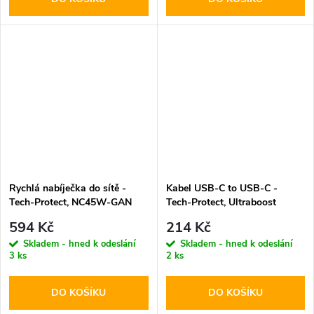
Rychlá nabíječka do sítě -
Kabel USB-C to USB-C -
Tech-Protect, NC45W-GAN
Tech-Protect, Ultraboost
PD45W White
PD60W/3A Black 25cm
594 Kč
214 Kč
Skladem - hned k odeslání
Skladem - hned k odeslání
3 ks
2 ks
DO KOŠÍKU
DO KOŠÍKU