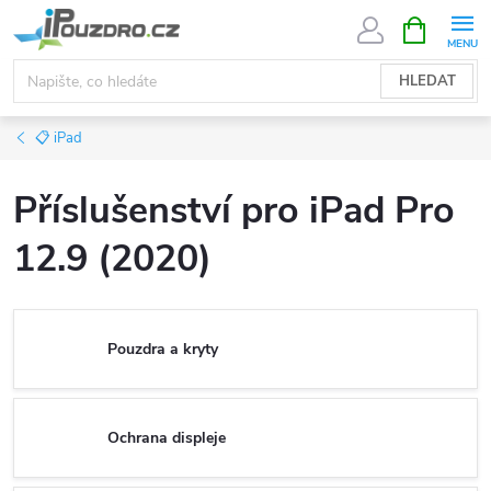
Přejít
NÁKUPNÍ
KOŠÍK
na
obsah
HLEDAT
📋 iPad
Příslušenství pro iPad Pro
12.9 (2020)
Pouzdra a kryty
Ochrana displeje