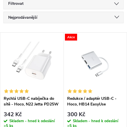
Filtrovat
Ř
Nejprodávanější
a
Nejlevnější
V
Akce
Nejdražší
z
ý
Abecedně
e
p
n
i
í
s
p
Rychlá USB-C nabíječka do
Redukce / adaptér USB-C -
sítě - Hoco, N22 Jetta PD25W
Hoco, HB14 EasyUse
p
+ USB-C kabel
r
342 Kč
300 Kč
r
Skladem - hned k odeslání
Skladem - hned k odeslání
>5 ks
>5 ks