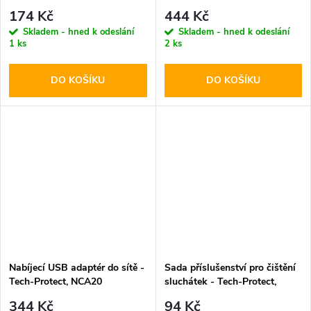
Black
PD30W/QC3.0 + USB-C kabel
174 Kč
444 Kč
Skladem - hned k odeslání
Skladem - hned k odeslání
1 ks
2 ks
DO KOŠÍKU
DO KOŠÍKU
Nabíjecí USB adaptér do sítě -
Sada příslušenství pro čištění
Tech-Protect, NCA20
sluchátek - Tech-Protect,
PD20W/QC3.0 + USB-C kabel
CS02 Cleaner Set
344 Kč
94 Kč