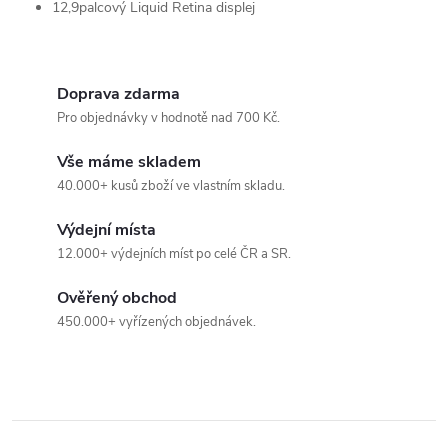
12,9palcový Liquid Retina displej
k
y
Doprava zdarma
v
Pro objednávky v hodnotě nad 700 Kč.
ý
Vše máme skladem
p
40.000+ kusů zboží ve vlastním skladu.
i
Výdejní místa
12.000+ výdejních míst po celé ČR a SR.
s
u
Ověřený obchod
450.000+ vyřízených objednávek.