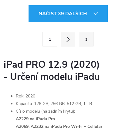
O
NAČÍST 39 DALŠÍCH
v
l
S
1
3
t
á
r
d
á
iPad PRO 12.9 (2020)
a
n
- Určení modelu iPadu
k
c
o
í
v
Rok: 2020
á
Kapacita: 128 GB, 256 GB, 512 GB, 1 TB
p
n
Číslo modelu (na zadním krytu):
r
A2229 na iPadu Pro
í
A2069,
A2232 na iPadu Pro Wi-Fi + Cellular
v