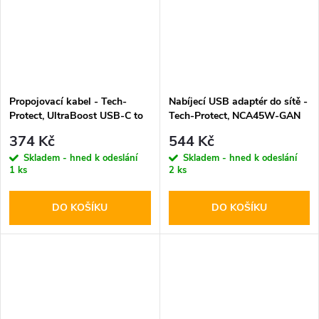
Propojovací kabel - Tech-
Nabíjecí USB adaptér do sítě -
Protect, UltraBoost USB-C to
Tech-Protect, NCA45W-GAN
HDMI
PD45W/QC3.0 White + USB-
374 Kč
544 Kč
C kabel
Skladem - hned k odeslání
Skladem - hned k odeslání
1 ks
2 ks
DO KOŠÍKU
DO KOŠÍKU