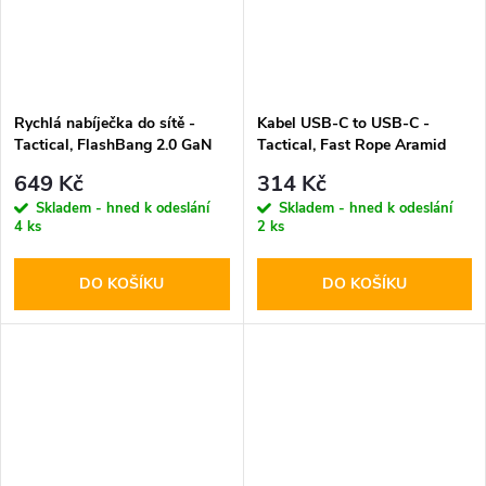
Rychlá nabíječka do sítě -
Kabel USB-C to USB-C -
Tactical, FlashBang 2.0 GaN
Tactical, Fast Rope Aramid
65W White
100cm
649 Kč
314 Kč
Skladem - hned k odeslání
Skladem - hned k odeslání
4 ks
2 ks
DO KOŠÍKU
DO KOŠÍKU