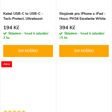
Kabel USB-C to USB-C -
Stojánek pro iPhone a iPad -
Tech-Protect, Ultraboost
Hoco, PH34 Excelente White
PD60W/3A White 100cm
194 Kč
394 Kč
Skladem - hned k odeslání
Skladem - hned k odeslání
2 ks
>5 ks
DO KOŠÍKU
DO KOŠÍKU
Akce