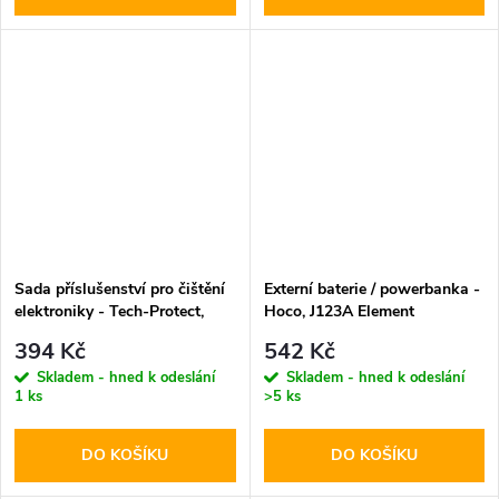
Sada příslušenství pro čištění
Externí baterie / powerbanka -
elektroniky - Tech-Protect,
Hoco, J123A Element
CS01 Cleaner Set
20000mAh Black
394 Kč
542 Kč
Skladem - hned k odeslání
Skladem - hned k odeslání
1 ks
>5 ks
DO KOŠÍKU
DO KOŠÍKU