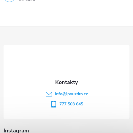
Z
á
p
a
t
info
@
ipouzdro.cz
í
777 503 645
Instagram