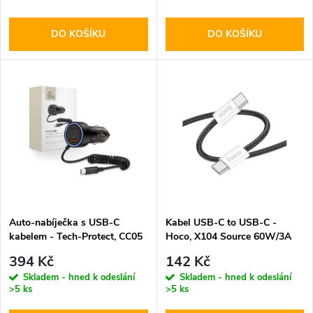
o
o
DO KOŠÍKU
DO KOŠÍKU
d
d
u
u
k
k
t
t
ů
ů
Auto-nabíječka s USB-C
Kabel USB-C to USB-C -
kabelem - Tech-Protect, CC05
Hoco, X104 Source 60W/3A
2-port PD60W
200cm Black
394 Kč
142 Kč
Skladem - hned k odeslání
Skladem - hned k odeslání
>5 ks
>5 ks