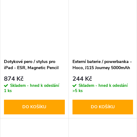
Dotykové pero / stylus pro
Externí baterie / powerbanka -
iPad - ESR, Magnetic Pencil
Hoco, J115 Journey 5000mAh
White
Black
874 Kč
244 Kč
Skladem - hned k odeslání
Skladem - hned k odeslání
1 ks
>5 ks
DO KOŠÍKU
DO KOŠÍKU