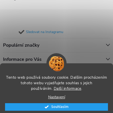
Sledovat na Instagramu
Populární značky
Informace pro Vás
Blog
Tento web používá soubory cookie. Dalším procházením
tohoto webu vyjadřujete souhlas s jejich
používáním.
Další informace
.
Copyright 2026
iPouzdro.cz
. Všechna práva vyhrazena.
Upravit
Nastavení
nastavení cookies
Souhlasím
Vytvořil Shoptet