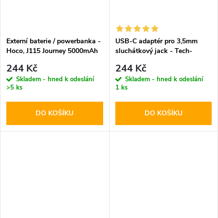
Externí baterie / powerbanka -
USB-C adaptér pro 3,5mm
Hoco, J115 Journey 5000mAh
sluchátkový jack - Tech-
White
Protect
244 Kč
244 Kč
Skladem - hned k odeslání
Skladem - hned k odeslání
>5 ks
1 ks
DO KOŠÍKU
DO KOŠÍKU