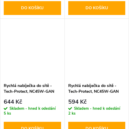
DO KOŠÍKU
DO KOŠÍKU
Rychlá nabíječka do sítě -
Rychlá nabíječka do sítě -
Tech-Protect, NC45W-GAN
Tech-Protect, NC45W-GAN
PD45W + USB-C kabel
PD45W Black
644 Kč
594 Kč
Skladem - hned k odeslání
Skladem - hned k odeslání
5 ks
2 ks
DO KOŠÍKU
DO KOŠÍKU