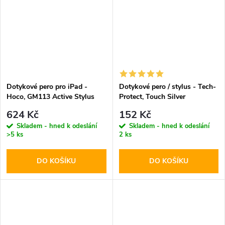
Dotykové pero pro iPad -
Dotykové pero / stylus - Tech-
Hoco, GM113 Active Stylus
Protect, Touch Silver
White
624 Kč
152 Kč
Skladem - hned k odeslání
Skladem - hned k odeslání
>5 ks
2 ks
DO KOŠÍKU
DO KOŠÍKU