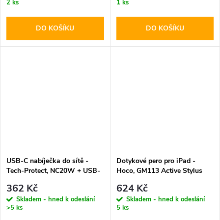
2 ks
1 ks
DO KOŠÍKU
DO KOŠÍKU
USB-C nabíječka do sítě -
Dotykové pero pro iPad -
Tech-Protect, NC20W + USB-
Hoco, GM113 Active Stylus
C kabel
Black
362 Kč
624 Kč
Skladem - hned k odeslání
Skladem - hned k odeslání
>5 ks
5 ks