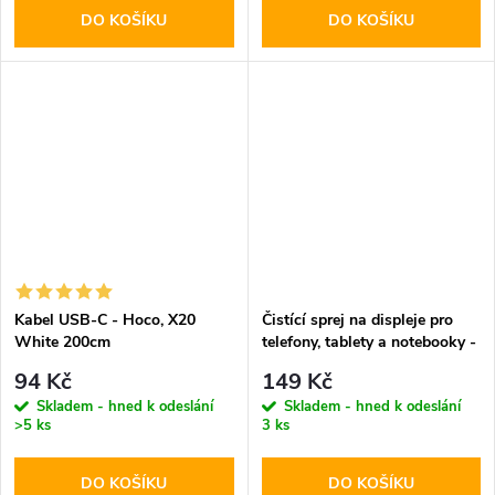
DO KOŠÍKU
DO KOŠÍKU
Kabel USB-C - Hoco, X20
Čistící sprej na displeje pro
White 200cm
telefony, tablety a notebooky -
Tech-Protect, Cleaning Spray
94 Kč
149 Kč
200ml
Skladem - hned k odeslání
Skladem - hned k odeslání
>5 ks
3 ks
DO KOŠÍKU
DO KOŠÍKU