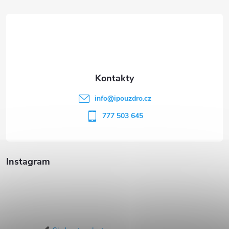
á
p
a
t
info
@
ipouzdro.cz
í
777 503 645
Instagram