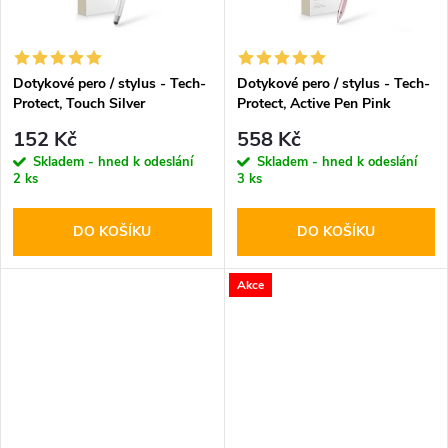
t
ů
ů
Dotykové pero / stylus - Tech-
Dotykové pero / stylus - Tech-
Protect, Touch Silver
Protect, Active Pen Pink
152 Kč
558 Kč
Skladem - hned k odeslání
Skladem - hned k odeslání
2 ks
3 ks
DO KOŠÍKU
DO KOŠÍKU
Akce