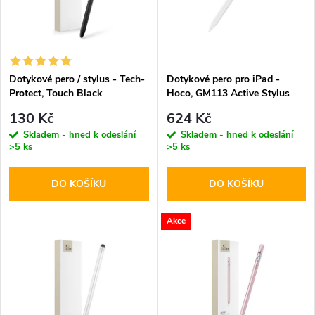
p
n
i
í
s
p
Dotykové pero / stylus - Tech-
Dotykové pero pro iPad -
Protect, Touch Black
Hoco, GM113 Active Stylus
p
White
r
130 Kč
624 Kč
r
Skladem - hned k odeslání
Skladem - hned k odeslání
>5 ks
>5 ks
o
o
DO KOŠÍKU
DO KOŠÍKU
d
d
u
Akce
u
k
k
t