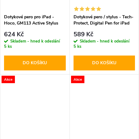
Dotykové pero pro iPad -
Dotykové pero / stylus - Tech-
Hoco, GM113 Active Stylus
Protect, Digital Pen for iPad
Black
White
624 Kč
589 Kč
Skladem - hned k odeslání
Skladem - hned k odeslání
5 ks
5 ks
DO KOŠÍKU
DO KOŠÍKU
Akce
Akce