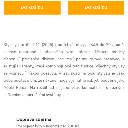
DO KOŠÍKU
DO KOŠÍKU
O
v
Stylusy pro iPad 11 (2025) jsou lehké, obvykle váží do 20 gramů,
cenově dostupné a především velmi přesné. Některé modely
l
disponují precizním diskem, jiné mají pouze gelový nástavec, a
á
existují i varianty, které kombinují obě tyto funkce. Všechny stylusy
se vyznačují nízkou odezvou. V závislosti na typu stylusu je však
d
třeba počítat s tím, že některé modely je nutné nabíjet, podobně jako
Apple Pencil. Na rozdíl od ní jsou však kompatibilní s různými
a
zařízeními a operačními systémy.
c
í
Doprava zdarma
p
Pro objednávky v hodnotě nad 700 Kč.