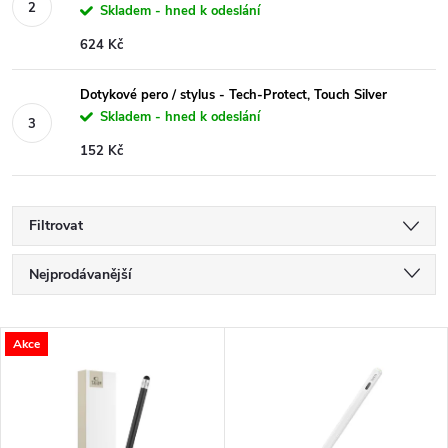
Skladem - hned k odeslání
624 Kč
Dotykové pero / stylus - Tech-Protect, Touch Silver
Skladem - hned k odeslání
152 Kč
Filtrovat
Ř
Nejprodávanější
a
Nejlevnější
V
Akce
Nejdražší
z
ý
Abecedně
e