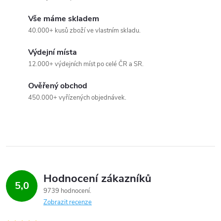
r
Vše máme skladem
40.000+ kusů zboží ve vlastním skladu.
v
k
Výdejní místa
12.000+ výdejních míst po celé ČR a SR.
y
Ověřený obchod
v
450.000+ vyřízených objednávek.
ý
p
i
s
Hodnocení zákazníků
5,0
u
9739 hodnocení
Zobrazit recenze