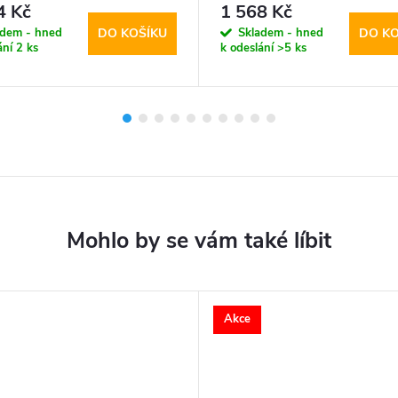
ct, Scmag
Keyboard Black
4 Kč
1 568 Kč
adem - hned
Skladem - hned
DO KOŠÍKU
DO KO
ání
2 ks
k odeslání
>5 ks
Akce