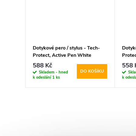
Tech-
Dotykové pero / stylus - Tech-
Dotyko
r iPad
Protect, Active Pen White
Protec
588 Kč
558 
KOŠÍKU
DO KOŠÍKU
Skladem - hned
Skl
k odeslání
1 ks
k odesl