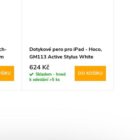
ch-
Dotykové pero pro iPad - Hoco,
Dotykové
um
GM113 Active Stylus White
GM103 F
624 Kč
197 K
ŠÍKU
DO KOŠÍKU
Skladem - hned
Sklad
k odeslání
>5 ks
k odeslán