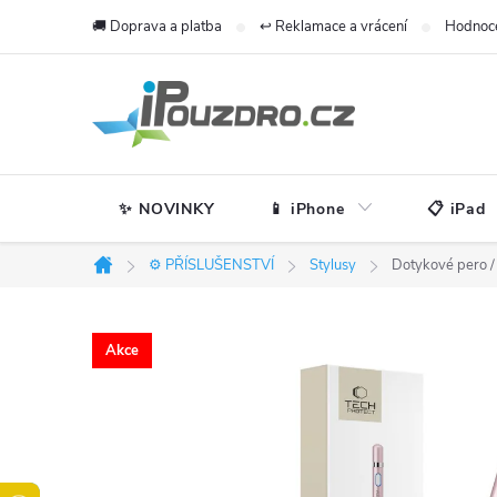
Přejít
🚚 Doprava a platba
↩️ Reklamace a vrácení
Hodnoc
na
obsah
✨ NOVINKY
📱 iPhone
📋 iPad
⚙️ PŘÍSLUŠENSTVÍ
Stylusy
Dotykové pero / 
Domů
Akce