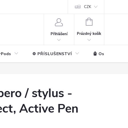
ntakt
💼 Pro firmy
CZK
NÁKUPNÍ
KOŠÍK
Prázdný košík
Přihlášení
rPods
⚙️ PŘÍSLUŠENSTVÍ
🤖 Ostatní značk
ero / stylus -
ct, Active Pen