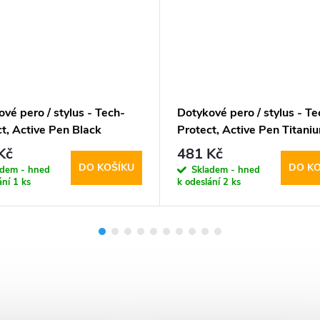
vé pero / stylus - Tech-
Dotykové pero / stylus - Te
t, Active Pen Black
Protect, Active Pen Titani
Kč
481 Kč
DO KOŠÍKU
DO KO
adem - hned
Skladem - hned
ání
1 ks
k odeslání
2 ks