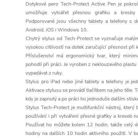
Dotykové pero Tech-Protect Active Pen je pokroči
umožňuje vytvářet přesnou grafiku a kresby
Podporované jsou všechny tablety a telefony s 
Android, iOS i Windows 10.
Chytrý stylus od Tech-Protect se vyznačuje ma
vysokou citlivostí na dotek zaručující přesnost při 
Příslušenství má ergonomický tvar, který minim
pohodlí při práci. Je vyroben z neklouzavého plast
vypadávat z ruky.
Stylus pro iPad nebo jiné tablety a telefony je j
Aktivace stylusu se provádí tlačítkem na jeho těle. T
kdy je zapnutý a po práci ho jednoduše dalším stis
Stylus Tech-Protect je multifunkční nástroj, kter
používání i při vytváření přesné grafiky a kreseb n
Používat ho můžete kolem 12 hodin, takže celý d
hodiny na dalších 10 hodin aktivního použití. V ba