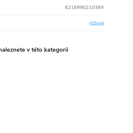
6216990210389
růžová
aleznete v této kategorii