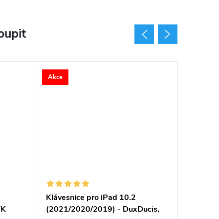
oupit
Akce
Akce
Klávesnice pro iPad 10.2
Klávesn
TK
(2021/2020/2019) - DuxDucis,
(2021/2