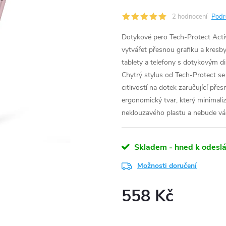
2 hodnocení
Podr
Dotykové pero Tech-Protect Activ
vytvářet přesnou grafiku a kres
tablety a telefony s dotykovým 
Chytrý stylus od Tech-Protect 
citlivostí na dotek zaručující pře
ergonomický tvar, který minimaliz
neklouzavého plastu a nebude vám
Skladem - hned k odeslá
Možnosti doručení
558 Kč
Měrná
cena: