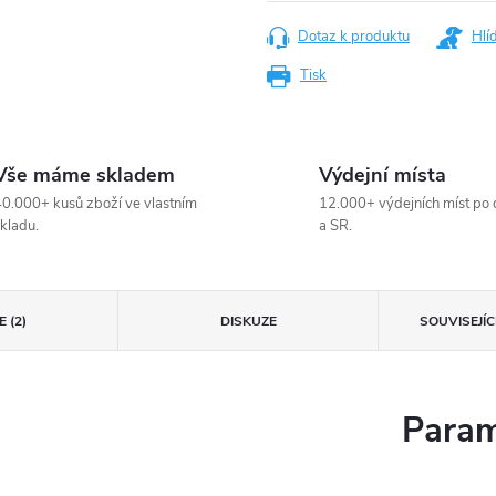
Dotaz k produktu
Hlí
Tisk
Vše máme skladem
Výdejní místa
0.000+ kusů zboží ve vlastním
12.000+ výdejních míst po 
kladu.
a SR.
 (2)
DISKUZE
SOUVISEJÍ
Param