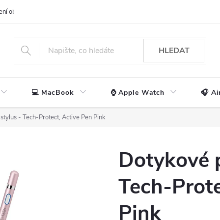
ení obchodu
📃 Obchodní podmínky
🔒 Ochrana os. údajů
📞 Ko
HLEDAT
💻 MacBook
⌚ Apple Watch
🎧 Ai
stylus - Tech-Protect, Active Pen Pink
Dotykové p
Tech-Prote
Pink