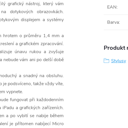
lý grafický nástroj, který vám
EAN
:
 na dotykových obrazovkách.
dotykovým displejem a systémy
Barva
:
lým hrotem o průměru 1,4 mm a
kreslení a grafickém zpracování.
Produkt n
alizuje únavu rukou a zvyšuje
u a nebude vám ani po delší době
Stylusy
ednoduchý a snadný na obsluhu.
o je podsvíceno, takže vždy víte,
kem vypnete.
ý bude fungovat při každodenním
a iPadu a grafických zařízeních.
en a po vybití se nabije během
lení je přítomen nabíjecí Micro