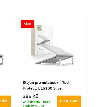
Akce
-
Stojan pro notebook - Tech-
Protect, ULS100 Silver
386 Kč
OŠÍKU
DO KOŠÍKU
Skladem - hned
k odeslání
1 ks