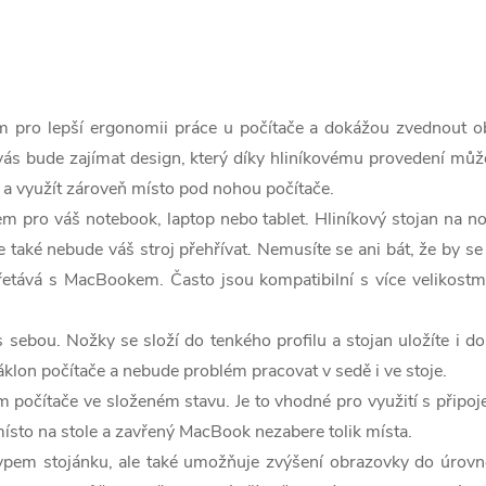
 pro lepší ergonomii práce u počítače a dokážou zvednout ob
ě vás bude zajímat design, který díky hliníkovému provedení m
 a využít zároveň místo pod nohou počítače.
m pro váš notebook, laptop nebo tablet. Hliníkový stojan na no
e také nebude váš stroj přehřívat. Nemusíte se ani bát, že by se
řetává s MacBookem. Často jsou kompatibilní s více velikost
 sebou. Nožky se složí do tenkého profilu a stojan uložíte i
áklon počítače a nebude problém pracovat v sedě i ve stoje.
m počítače ve složeném stavu. Je to vhodné pro využití s připo
ísto na stole a zavřený MacBook nezabere tolik místa.
ypem stojánku, ale také umožňuje zvýšení obrazovky do úrovně