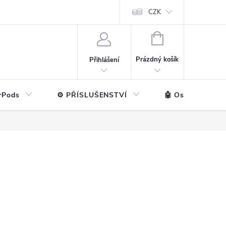
ntakt
💼 Pro firmy
CZK
NÁKUPNÍ
KOŠÍK
Prázdný košík
Přihlášení
rPods
⚙️ PŘÍSLUŠENSTVÍ
🤖 Ostatní značk