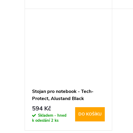
d
t
u
ů
k
t
ů
Stojan pro notebook - Tech-
Protect, Alustand Black
594 Kč
DO KOŠÍKU
Skladem - hned
k odeslání
2 ks