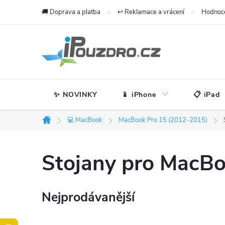
Přejít
🚚 Doprava a platba
↩️ Reklamace a vrácení
Hodnoc
na
obsah
✨ NOVINKY
📱 iPhone
📋 iPad
💻 MacBook
MacBook Pro 15 (2012-2015)
Domů
Stojany pro MacBo
Nejprodávanější