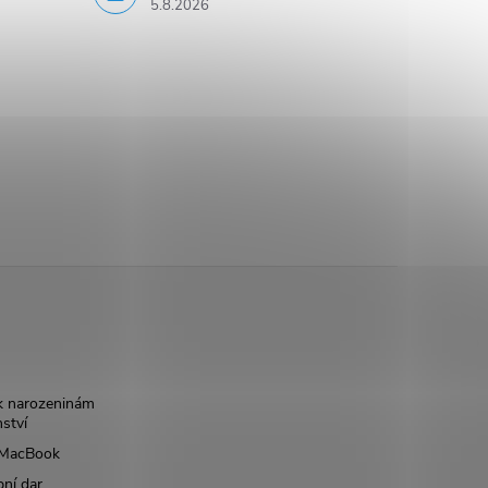
5.8.2026
k narozeninám
nství
š MacBook
bní dar