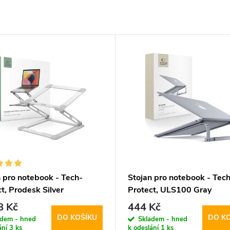
n pro notebook - Tech-
Stojan pro notebook - Tech
t, Prodesk Silver
Protect, ULS100 Gray
8 Kč
444 Kč
DO KOŠÍKU
DO K
adem - hned
Skladem - hned
ání
3 ks
k odeslání
1 ks