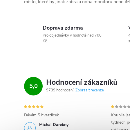
místo, které by jinak zabrala noha monitoru nebo iM
v
k
y
Doprava zdarma
Pro objednávky v hodnotě nad 700
4
v
Kč.
s
ý
p
i
Hodnocení zákazníků
s
5,0
9739 hodnocení
Zobrazit recenze
u
Dávám 5 hvezdicek
Koupila js
týdnech po
Michal Darebny
reklamaci,