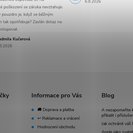
6.8.2026
é poškození se záruka nevztahuje.
y pouzdro je, když se běžným
 tak opotřebuje? Zaslán dotaz na
ostupovat.
udmila Kučerová
8.2026
ačky
Informace pro Vás
Blog
🚚 Doprava a platba
A nezapomeňte 
přibalit i přísluše
↩️ Reklamace a vrácení
Jak ochránit vá
Hodnocení obchodu
Apple jako svate