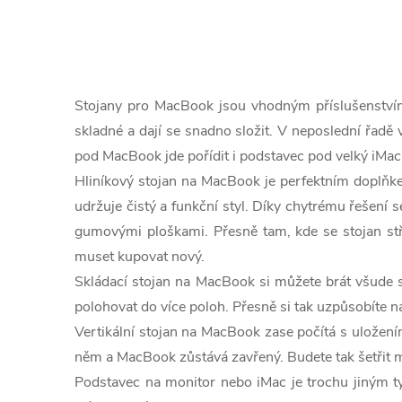
O
v
Stojany pro MacBook jsou vhodným příslušenstvím
l
skladné a dají se snadno složit. V neposlední řad
pod MacBook jde pořídit i podstavec pod velký iMac
á
Hliníkový stojan na MacBook je perfektním doplňke
d
udržuje čistý a funkční styl. Díky chytrému řešení s
a
gumovými ploškami. Přesně tam, kde se stojan st
muset kupovat nový.
c
Skládací stojan na MacBook si můžete brát všude s
í
polohovat do více poloh. Přesně si tak uzpůsobíte n
Vertikální stojan na MacBook zase počítá s uložení
p
něm a MacBook zůstává zavřený. Budete tak šetřit m
r
Podstavec na monitor nebo iMac je trochu jiným t