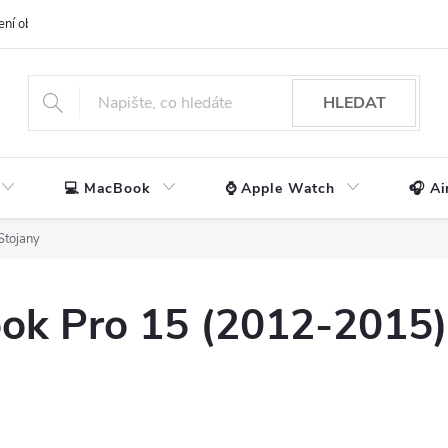
ení obchodu
📃 Obchodní podmínky
🔒 Ochrana os. údajů
📞 Ko
HLEDAT
💻 MacBook
⌚ Apple Watch
🎧 Ai
Stojany
ok Pro 15 (2012-2015)