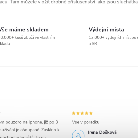
acu. Tam můžete vložit drobné příslušenství jako jsou sluchátka
Vše máme skladem
Výdejní místa
0.000+ kusů zboží ve vlastním
12.000+ výdejních míst po 
kladu.
a SR.
em pouzdro na Iphone, již po 3
Vse v poradku
užívání je ošoupané. Zasláno k
Irena Došková
 obchod odpovídá, že na