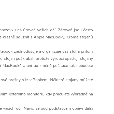
razovku na úroveň vašich očí. Zároveň jsou často
ůže krásně souznít s Apple MacBooky. Kromě stojanů
tebook zjednodušuje a organizuje váš stůl a přitom
 o stojan poškrábal, protože výrobci opatřují stojany
mi MacBooků a ani po změně počítače tak nebudete
 do své brašny s MacBookem. Některé stojany můžete
jením externího monitoru, kdy pracujete výhradně na
 vašich očí. Navíc se pod podstavcem objeví další