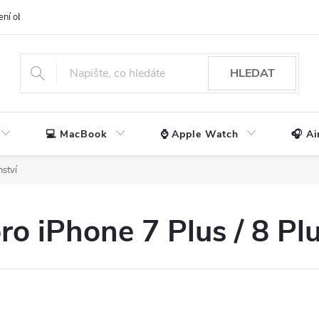
ení obchodu
📃 Obchodní podmínky
🔒 Ochrana os. údajů
📞 Ko
HLEDAT
💻 MacBook
⌚ Apple Watch
🎧 Ai
nství
ro iPhone 7 Plus / 8 Pl