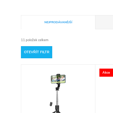
Ř
NEJPRODÁVANĚJŠÍ
a
11
položek celkem
z
OTEVŘÍT FILTR
e
V
n
Akce
ý
í
p
p
i
r