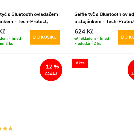
 tyč s Bluetooth ovladačem
Selfie tyč s Bluetooth ovl
jánkem - Tech-Protect,
a stojánkem - Tech-Protect
elfie Stick Tripod White
L05S Selfie Stick Tripod
Kč
624 Kč
DO KOŠÍKU
DO K
adem - hned
Skladem - hned
ání
2 ks
k odeslání
2 ks
Akce
–12 %
624 Kč
1