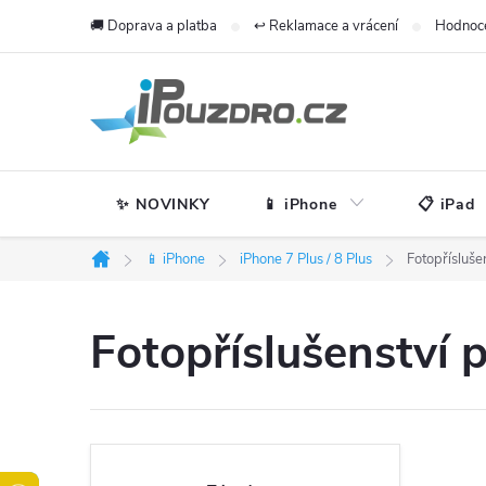
Přejít
🚚 Doprava a platba
↩️ Reklamace a vrácení
Hodnoc
na
obsah
✨ NOVINKY
📱 iPhone
📋 iPad
📱 iPhone
iPhone 7 Plus / 8 Plus
Fotopřísluše
Domů
Fotopříslušenství p