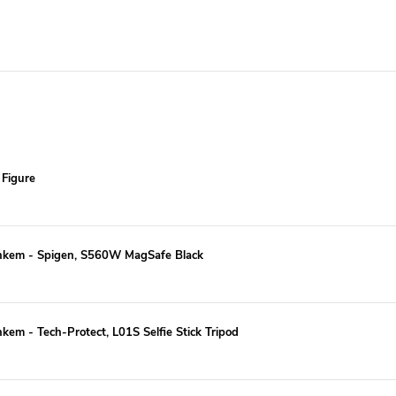
 Figure
jánkem - Spigen, S560W MagSafe Black
nkem - Tech-Protect, L01S Selfie Stick Tripod