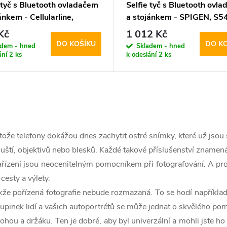
 tyč s Bluetooth ovladačem
Selfie tyč s Bluetooth ovl
ánkem - Cellularline,
a stojánkem - SPIGEN, S
om Black
Black
Kč
1 012 Kč
DO KOŠÍKU
DO K
adem - hned
Skladem - hned
ání
2 ks
k odeslání
2 ks
otože telefony dokážou dnes zachytit ostré snímky, které už jsou 
ouští, objektivů nebo blesků. Každé takové příslušenství znamen
ařízení jsou neocenitelným pomocníkem při fotografování. A pro
cesty a výlety.
takže pořízená fotografie nebude rozmazaná. To se hodí napříkla
upinek lidí a vašich autoportrétů se může jednat o skvělého po
hou a držáku. Ten je dobré, aby byl univerzální a mohli jste ho 