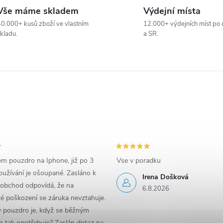
Vše máme skladem
Výdejní místa
0.000+ kusů zboží ve vlastním
12.000+ výdejních míst po 
kladu.
a SR.
em pouzdro na Iphone, již po 3
Vse v poradku
užívání je ošoupané. Zasláno k
Irena Došková
 obchod odpovídá, že na
6.8.2026
é poškození se záruka nevztahuje.
y pouzdro je, když se běžným
 tak opotřebuje? Zaslán dotaz na