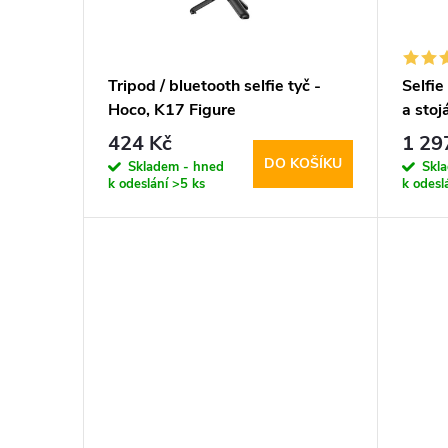
s
o
p
d
Tripod / bluetooth selfie tyč -
Selfie
Hoco, K17 Figure
a sto
r
u
MagSa
424 Kč
1 29
DO KOŠÍKU
o
Skladem - hned
Skl
k
k odeslání
>5 ks
k odesl
d
t
u
ů
k
t
ů