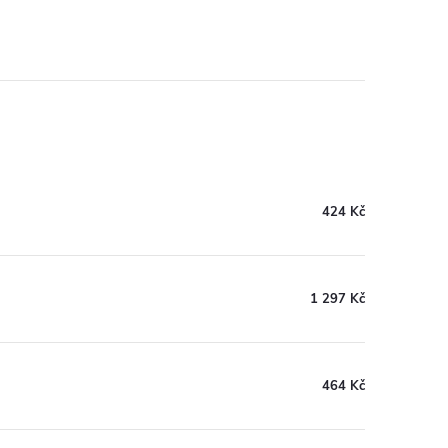
424 Kč
1 297 Kč
464 Kč