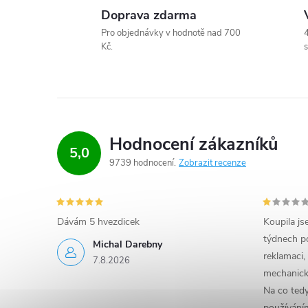
s
Doprava zdarma
u
Pro objednávky v hodnotě nad 700
4
Kč.
s
Hodnocení zákazníků
5,0
9739 hodnocení
Zobrazit recenze
Dávám 5 hvezdicek
Koupila js
týdnech po
Michal Darebny
reklamaci,
7.8.2026
mechanick
Na co ted
používáním