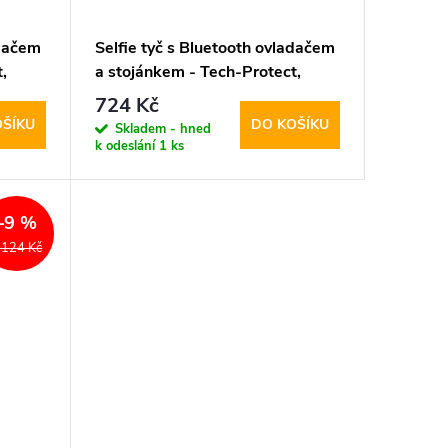
adačem
Selfie tyč s Bluetooth ovladačem
,
a stojánkem - Tech-Protect,
L04S Selfie Stick Tripod
724 Kč
OŠÍKU
DO KOŠÍKU
Skladem - hned
k odeslání
1 ks
–9 %
 124 Kč