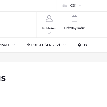
ntakt
💼 Pro firmy
CZK
NÁKUPNÍ
KOŠÍK
Prázdný košík
Přihlášení
rPods
⚙️ PŘÍSLUŠENSTVÍ
🤖 Ostatní značk
us