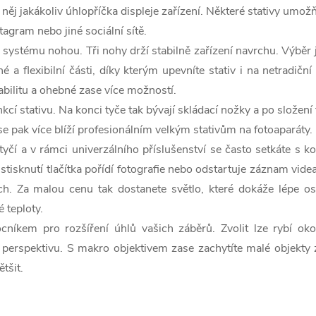
něj jakákoliv úhlopříčka displeje zařízení. Některé stativy umož
tagram nebo jiné sociální sítě.
ho systému nohou. Tři nohy drží stabilně zařízení navrchu. Výbě
a flexibilní části, díky kterým upevníte stativ i na netradičn
abilitu a ohebné zase více možností.
funkcí stativu. Na konci tyče tak bývají skládací nožky a po slož
iv se pak více blíží profesionálním velkým stativům na fotoaparáty
yčí a v rámci univerzálního příslušenství se často setkáte s k
tisknutí tlačítka pořídí fotografie nebo odstartuje záznam vid
h. Za malou cenu tak dostanete světlo, které dokáže lépe os
é teploty.
níkem pro rozšíření úhlů vašich záběrů. Zvolit lze rybí oko
erspektivu. S makro objektivem zase zachytíte malé objekty z 
tšit.