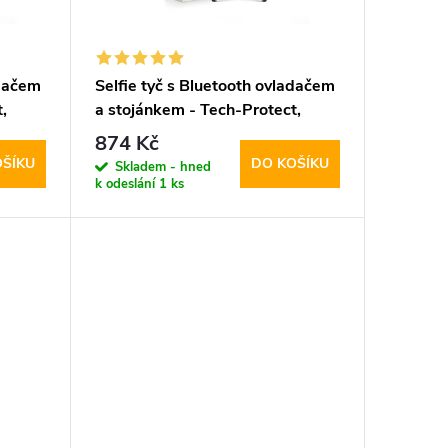
adačem
Selfie tyč s Bluetooth ovladačem
,
a stojánkem - Tech-Protect,
L03S Selfie Stick Tripod Black
874 Kč
OŠÍKU
DO KOŠÍKU
Skladem - hned
k odeslání
1 ks