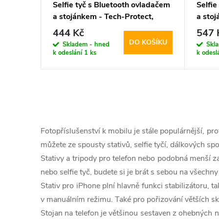
Selfie tyč s Bluetooth ovladačem
Selfie
a stojánkem - Tech-Protect,
a stoj
L02S Selfie Stick Tripod
Freed
444 Kč
547 
DO KOŠÍKU
Skladem - hned
Skl
k odeslání
1 ks
k odesl
O
v
Fotopříslušenství k mobilu je stále populárnější, pr
l
můžete ze spousty stativů, selfie tyčí, dálkových sp
Stativy a tripody pro telefon nebo podobná menší z
á
nebo selfie tyč, budete si je brát s sebou na všechny 
d
Stativ pro iPhone plní hlavně funkci stabilizátoru, 
a
v manuálním režimu. Také pro pořizování větších sk
Stojan na telefon je většinou sestaven z ohebných no