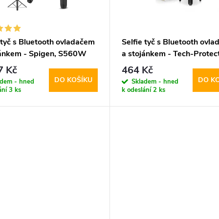
 tyč s Bluetooth ovladačem
Selfie tyč s Bluetooth ovl
jánkem - Spigen, S560W
a stojánkem - Tech-Protect
fe Black
L01S Selfie Stick Tripod
7 Kč
464 Kč
DO KOŠÍKU
DO K
adem - hned
Skladem - hned
ání
3 ks
k odeslání
2 ks