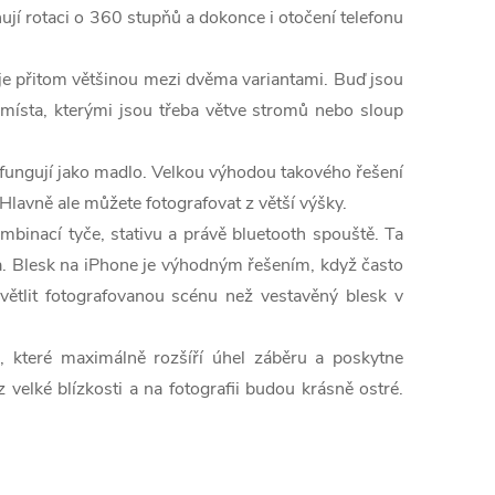
ňují rotaci o 360 stupňů a dokonce i otočení telefonu
r je přitom většinou mezi dvěma variantami. Buď jsou
í místa, kterými jsou třeba větve stromů nebo sloup
ení fungují jako madlo. Velkou výhodou takového řešení
. Hlavně ale můžete fotografovat z větší výšky.
ombinací tyče, stativu a právě bluetooth spouště. Ta
ea. Blesk na iPhone je výhodným řešením, když často
větlit fotografovanou scénu než vestavěný blesk v
, které maximálně rozšíří úhel záběru a poskytne
velké blízkosti a na fotografii budou krásně ostré.