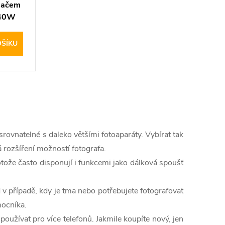
adačem
540W
OŠÍKU
srovnatelné s daleko většími fotoaparáty. Vybírat tak
á rozšíření možností fotografa.
tože často disponují i funkcemi jako dálková spoušť
d v případě, kdy je tma nebo potřebujete fotografovat
mocníka.
používat pro více telefonů. Jakmile koupíte nový, jen