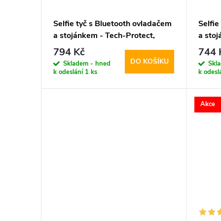
Selfie tyč s Bluetooth ovladačem
Selfie
a stojánkem - Tech-Protect,
a sto
L08S Selfie Stick Tripod Black
L03S S
794 Kč
744 
DO KOŠÍKU
Skladem - hned
Skl
k odeslání
1 ks
k odesl
Akce