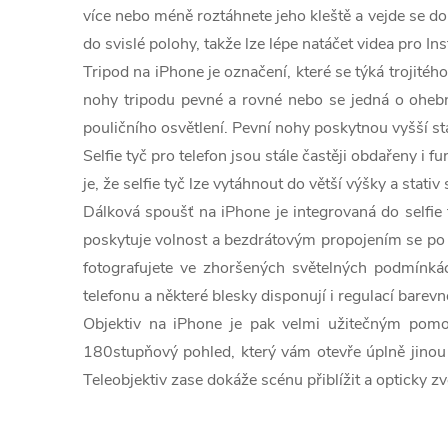
c
více nebo méně roztáhnete jeho kleště a vejde se do 
í
do svislé polohy, takže lze lépe natáčet videa pro Ins
Tripod na iPhone je označení, které se týká trojité
p
nohy tripodu pevné a rovné nebo se jedná o ohebné 
r
pouličního osvětlení. Pevní nohy poskytnou vyšší st
Selfie tyč pro telefon jsou stále častěji obdařeny i 
v
je, že selfie tyč lze vytáhnout do větší výšky a stat
k
Dálková spoušť na iPhone je integrovaná do selfie t
y
poskytuje volnost a bezdrátovým propojením se po s
fotografujete ve zhoršených světelných podmínkác
v
telefonu a některé blesky disponují i regulací barevn
ý
Objektiv na iPhone je pak velmi užitečným pomoc
180stupňový pohled, který vám otevře úplně jinou p
p
Teleobjektiv zase dokáže scénu přiblížit a opticky zvě
i