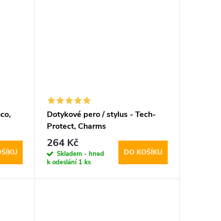
co,
Dotykové pero / stylus - Tech-
Protect, Charms
Champagne/Gold
264 Kč
OŠÍKU
DO KOŠÍKU
Skladem - hned
k odeslání
1 ks