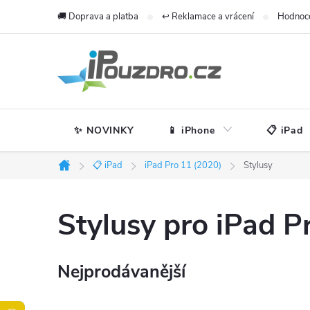
Přejít
🚚 Doprava a platba
↩️ Reklamace a vrácení
Hodnoc
na
obsah
✨ NOVINKY
📱 iPhone
📋 iPad
📋 iPad
iPad Pro 11 (2020)
Stylusy
Domů
Stylusy pro iPad P
Nejprodávanější