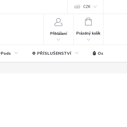
ntakt
💼 Pro firmy
CZK
NÁKUPNÍ
KOŠÍK
Prázdný košík
Přihlášení
rPods
⚙️ PŘÍSLUŠENSTVÍ
🤖 Ostatní značk