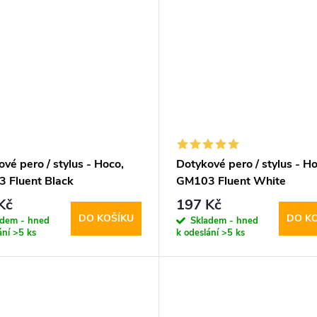
vé pero / stylus - Hoco,
Dotykové pero / stylus - Ho
 Fluent Black
GM103 Fluent White
Kč
197 Kč
DO KOŠÍKU
DO K
adem - hned
Skladem - hned
ání
>5 ks
k odeslání
>5 ks