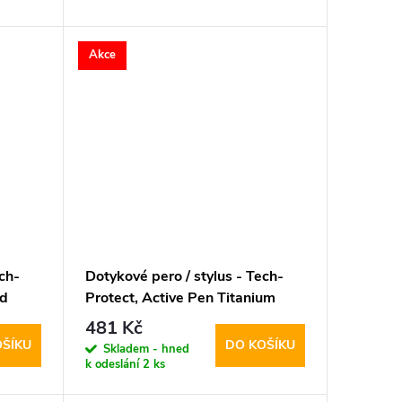
Akce
ch-
Dotykové pero / stylus - Tech-
ad
Protect, Active Pen Titanium
481 Kč
OŠÍKU
DO KOŠÍKU
Skladem - hned
k odeslání
2 ks