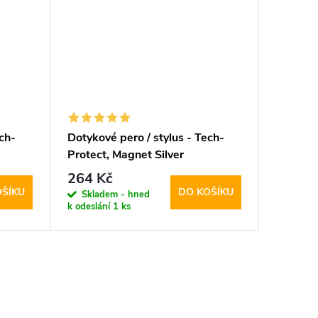
ch-
Dotykové pero / stylus - Tech-
Protect, Magnet Silver
264 Kč
OŠÍKU
DO KOŠÍKU
Skladem - hned
k odeslání
1 ks