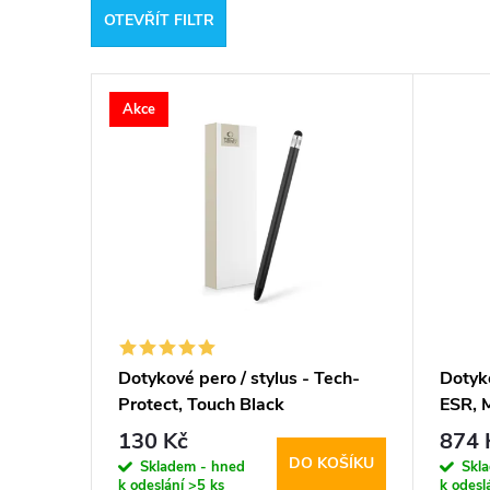
OTEVŘÍT FILTR
e
V
n
Akce
ý
í
p
p
i
r
s
o
p
d
Dotykové pero / stylus - Tech-
Dotyko
Protect, Touch Black
ESR, 
r
u
130 Kč
874 
DO KOŠÍKU
o
Skladem - hned
Skl
k
k odeslání
>5 ks
k odesl