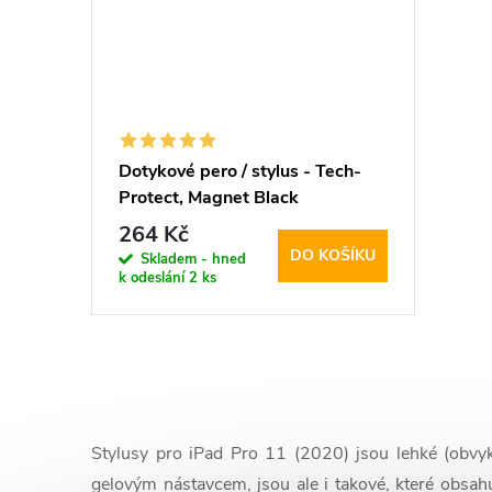
Dotykové pero / stylus - Tech-
Protect, Magnet Black
264 Kč
DO KOŠÍKU
Skladem - hned
k odeslání
2 ks
O
v
Stylusy pro iPad Pro 11 (2020) jsou lehké (obvy
l
gelovým nástavcem, jsou ale i takové, které obsahu