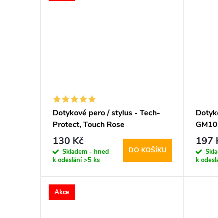
Dotykové pero / stylus - Tech-
Dotyko
Protect, Touch Rose
GM103
130 Kč
197 
DO KOŠÍKU
Skladem - hned
Skl
k odeslání
>5 ks
k odesl
Akce