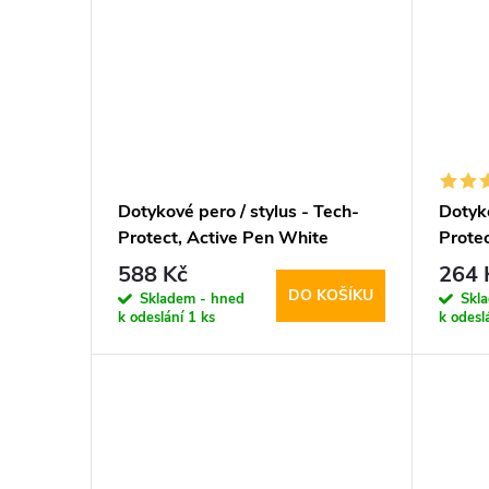
Dotykové pero / stylus - Tech-
Dotyko
Protect, Active Pen White
Protec
588 Kč
264 
DO KOŠÍKU
Skladem - hned
Skl
k odeslání
1 ks
k odesl