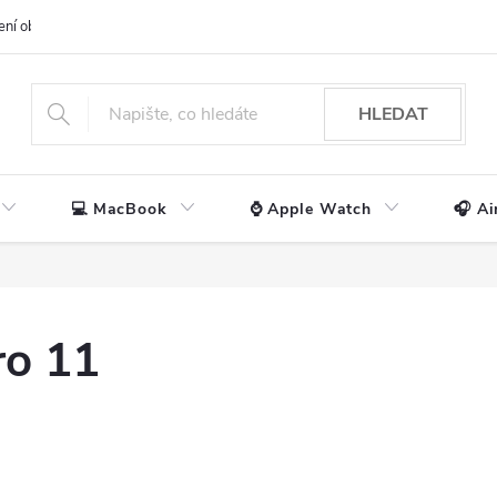
ení obchodu
📃 Obchodní podmínky
🔒 Ochrana os. údajů
📞 Ko
HLEDAT
💻 MacBook
⌚ Apple Watch
🎧 Ai
ro 11