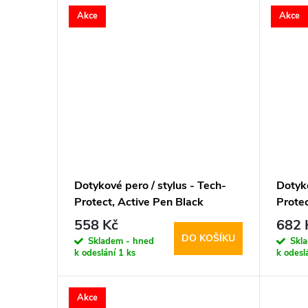
Akce
Akce
Dotykové pero / stylus - Tech-
Dotyko
Protect, Active Pen Black
Protec
Whit
558 Kč
682 
DO KOŠÍKU
Skladem - hned
Skl
k odeslání
1 ks
k odesl
Akce