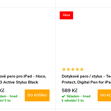
Akce
ové pero pro iPad - Hoco,
Dotykové pero / stylus - Te
 Active Stylus Black
Protect, Digital Pen for iP
White
Kč
589 Kč
DO KOŠÍKU
DO K
adem - hned
Skladem - hned
ání
5 ks
k odeslání
5 ks