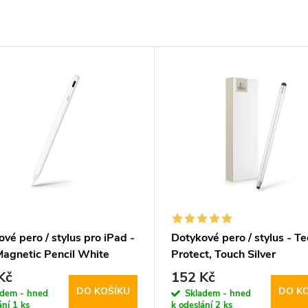
vé pero / stylus pro iPad -
Dotykové pero / stylus - Te
Magnetic Pencil White
Protect, Touch Silver
Kč
152 Kč
DO KOŠÍKU
DO K
adem - hned
Skladem - hned
ání
1 ks
k odeslání
2 ks