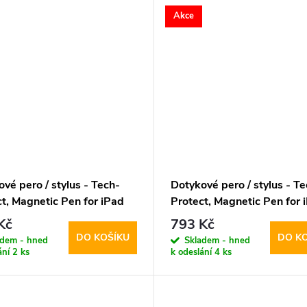
Akce
vé pero / stylus - Tech-
Dotykové pero / stylus - Te
t, Magnetic Pen for iPad
Protect, Magnetic Pen for 
e
White
Kč
793 Kč
DO KOŠÍKU
DO K
adem - hned
Skladem - hned
ání
2 ks
k odeslání
4 ks