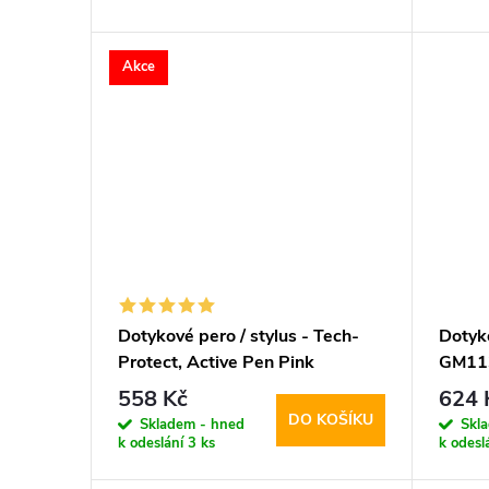
d
t
Akce
u
ů
k
t
ů
Dotykové pero / stylus - Tech-
Dotyk
Protect, Active Pen Pink
GM113
558 Kč
624 
DO KOŠÍKU
Skladem - hned
Skl
k odeslání
3 ks
k odesl