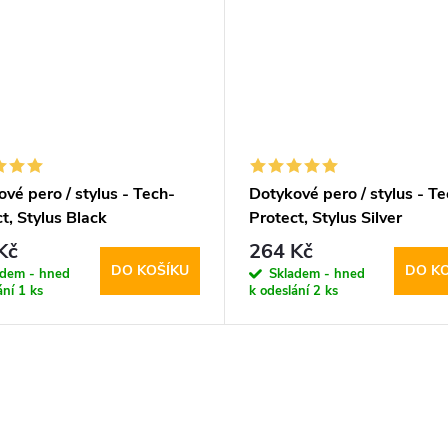
vé pero / stylus - Tech-
Dotykové pero / stylus - Te
t, Stylus Black
Protect, Stylus Silver
Kč
264 Kč
DO KOŠÍKU
DO K
adem - hned
Skladem - hned
ání
1 ks
k odeslání
2 ks