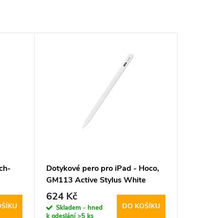
ch-
Dotykové pero pro iPad - Hoco,
GM113 Active Stylus White
624 Kč
OŠÍKU
DO KOŠÍKU
Skladem - hned
k odeslání
>5 ks