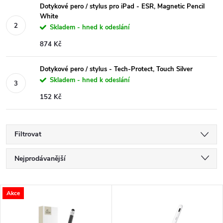
Dotykové pero / stylus pro iPad - ESR, Magnetic Pencil
White
Skladem - hned k odeslání
874 Kč
Dotykové pero / stylus - Tech-Protect, Touch Silver
Skladem - hned k odeslání
152 Kč
Filtrovat
Ř
Nejprodávanější
a
Nejlevnější
V
Akce
Nejdražší
z
ý
Abecedně