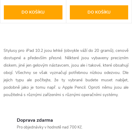
DO KOŠÍKU
DO KOŠÍKU
O
v
Stylusy pro iPad 10.2 jsou lehké (obvykle váží do 20 gramů), cenově
dostupné a především přesné. Některé jsou vybaveny precizním
l
diskem, jiné jen gelovým nástavcem, jsou ale i takové, které obsahují
á
obojí. Všechny se však vyznačují potřebnou nízkou odezvou. Dle
jejich typu ale počítejte, že ty vybrané budete muset nabíjet,
d
podobně jako je tomu např. u Apple Pencil. Oproti němu jsou ale
použitelná s různými zařízeními s různými operačními systémy.
a
c
í
Doprava zdarma
Pro objednávky v hodnotě nad 700 Kč.