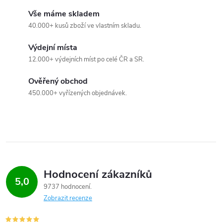
p
Vše máme skladem
r
40.000+ kusů zboží ve vlastním skladu.
v
Výdejní místa
k
12.000+ výdejních míst po celé ČR a SR.
y
Ověřený obchod
450.000+ vyřízených objednávek.
v
ý
p
i
Hodnocení zákazníků
s
5,0
9737 hodnocení
u
Zobrazit recenze