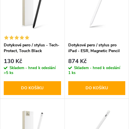
e
p
n
i
í
s
p
Dotykové pero / stylus - Tech-
Dotykové pero / stylus pro
Protect, Touch Black
iPad - ESR, Magnetic Pencil
p
White
r
130 Kč
874 Kč
r
Skladem - hned k odeslání
Skladem - hned k odeslání
>5 ks
1 ks
o
o
DO KOŠÍKU
DO KOŠÍKU
d
d
u
u
k
k