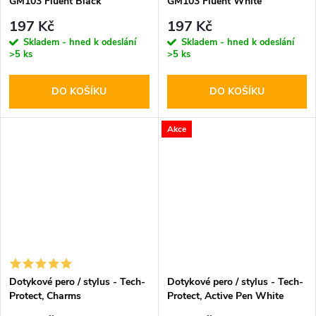
GM103 Fluent Black
GM103 Fluent White
197 Kč
197 Kč
Skladem - hned k odeslání
Skladem - hned k odeslání
>5 ks
>5 ks
DO KOŠÍKU
DO KOŠÍKU
Akce
Dotykové pero / stylus - Tech-
Dotykové pero / stylus - Tech-
Protect, Charms
Protect, Active Pen White
Champagne/Gold