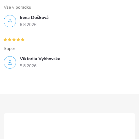
Vse v poradku
Irena Došková
6.8.2026
Super
Viktoriia Vykhovska
5.8.2026
Z
á
p