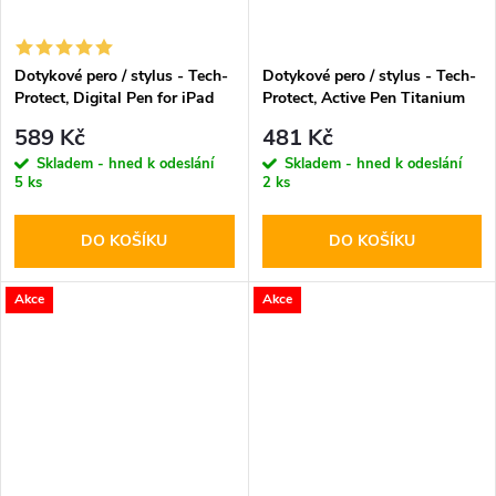
Dotykové pero / stylus - Tech-
Dotykové pero / stylus - Tech-
Protect, Digital Pen for iPad
Protect, Active Pen Titanium
White
589 Kč
481 Kč
Skladem - hned k odeslání
Skladem - hned k odeslání
5 ks
2 ks
DO KOŠÍKU
DO KOŠÍKU
Akce
Akce