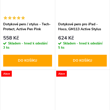
Dotykové pero / stylus - Tech-
Dotykové pero pro iPad -
Protect, Active Pen Pink
Hoco, GM113 Active Stylus
Black
558 Kč
624 Kč
Skladem - hned k odeslání
Skladem - hned k odeslání
3 ks
5 ks
DO KOŠÍKU
DO KOŠÍKU
Akce
Akce