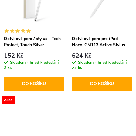
t
t
ů
ů
Dotykové pero / stylus - Tech-
Dotykové pero pro iPad -
Protect, Touch Silver
Hoco, GM113 Active Stylus
White
152 Kč
624 Kč
Skladem - hned k odeslání
Skladem - hned k odeslání
2 ks
>5 ks
DO KOŠÍKU
DO KOŠÍKU
Akce