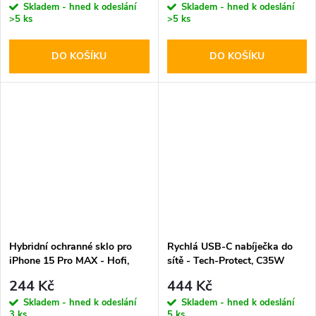
Skladem - hned k odeslání
Skladem - hned k odeslání
>5 ks
>5 ks
DO KOŠÍKU
DO KOŠÍKU
Hybridní ochranné sklo pro
Rychlá USB-C nabíječka do
iPhone 15 Pro MAX - Hofi,
sítě - Tech-Protect, C35W
Glass Pro+
PD35W White
244 Kč
444 Kč
Skladem - hned k odeslání
Skladem - hned k odeslání
3 ks
5 ks