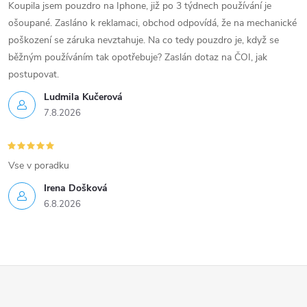
Koupila jsem pouzdro na Iphone, již po 3 týdnech používání je
ošoupané. Zasláno k reklamaci, obchod odpovídá, že na mechanické
poškození se záruka nevztahuje. Na co tedy pouzdro je, když se
běžným používáním tak opotřebuje? Zaslán dotaz na ČOI, jak
postupovat.
Ludmila Kučerová
7.8.2026
Vse v poradku
Irena Došková
6.8.2026
Z