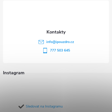
á
p
a
t
info
@
ipouzdro.cz
í
777 503 645
Instagram
Sledovat na Instagramu