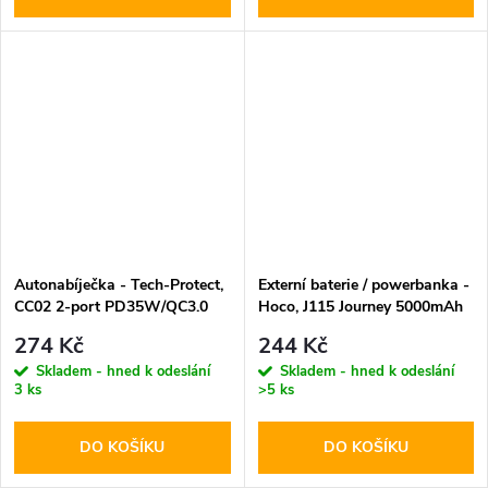
Autonabíječka - Tech-Protect,
Externí baterie / powerbanka -
CC02 2-port PD35W/QC3.0
Hoco, J115 Journey 5000mAh
Black
274 Kč
244 Kč
Skladem - hned k odeslání
Skladem - hned k odeslání
3 ks
>5 ks
DO KOŠÍKU
DO KOŠÍKU