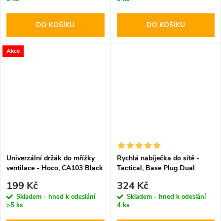
DO KOŠÍKU
DO KOŠÍKU
Akce
Univerzální držák do mřížky
Rychlá nabíječka do sítě -
ventilace - Hoco, CA103 Black
Tactical, Base Plug Dual
PD20W/QC3.0 White
199 Kč
324 Kč
Skladem - hned k odeslání
Skladem - hned k odeslání
>5 ks
4 ks