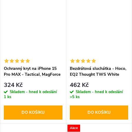
Ochranný kryt na iPhone 15
Bezdrátová sluchátka - Hoco,
Pro MAX - Tactical, MagForce
EQ2 Thought TWS White
Hyperstealth Asphalt
324 Kč
462 Kč
Skladem - hned k odeslání
Skladem - hned k odeslání
1 ks
>5 ks
DO KOŠÍKU
DO KOŠÍKU
Akce