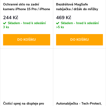
Ochranné sklo na zadní
Bezdrátová MagSafe
kameru iPhone 15 Pro / iPhone
nabíječka / držák do mřížky
15 Pro MAX - Hofi, Cam Pro+
ventilace - Hoco, CA85
244 Kč
469 Kč
Black
Ultrafast
Skladem - hned k odeslání
Skladem - hned k odeslání
3 ks
>5 ks
DO KOŠÍKU
DO KOŠÍKU
Čistící sprej na displeje pro
Autonabíječka - Tech-Protect,