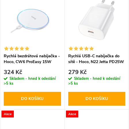
u
k
k
t
t
ů
ů
Rychlá bezdrátová nabíječka -
Rychlá USB-C nabíječka do
Hoco, CW6 ProEasy 15W
sítě - Hoco, N22 Jetta PD25W
White
324 Kč
279 Kč
Skladem - hned k odeslání
Skladem - hned k odeslání
>5 ks
>5 ks
DO KOŠÍKU
DO KOŠÍKU
Akce
Akce