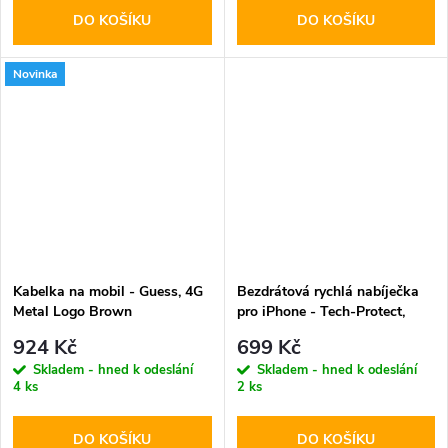
DO KOŠÍKU
DO KOŠÍKU
Novinka
Kabelka na mobil - Guess, 4G
Bezdrátová rychlá nabíječka
Metal Logo Brown
pro iPhone - Tech-Protect,
QI15W-A28 MagSafe
924 Kč
699 Kč
Wireless Charger Black
Skladem - hned k odeslání
Skladem - hned k odeslání
4 ks
2 ks
DO KOŠÍKU
DO KOŠÍKU