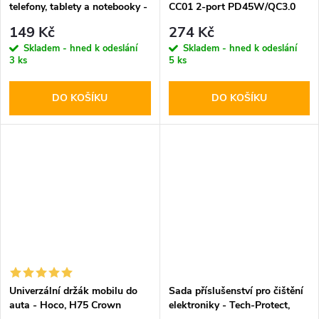
telefony, tablety a notebooky -
CC01 2-port PD45W/QC3.0
Tech-Protect, Cleaning Spray
149 Kč
274 Kč
200ml
Skladem - hned k odeslání
Skladem - hned k odeslání
3 ks
5 ks
DO KOŠÍKU
DO KOŠÍKU
Univerzální držák mobilu do
Sada příslušenství pro čištění
auta - Hoco, H75 Crown
elektroniky - Tech-Protect,