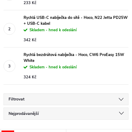
233 Kč
Rychlá USB-C nabíječka do sítě - Hoco, N22 Jetta PD25W
+ USB-C kabel
Skladem - hned k odeslání
342 Kč
Rychlá bezdrátová nabíječka - Hoco, CW6 ProEasy 15W
White
Skladem - hned k odeslání
324 Kč
Filtrovat
Ř
Nejprodávanější
a
Nejlevnější