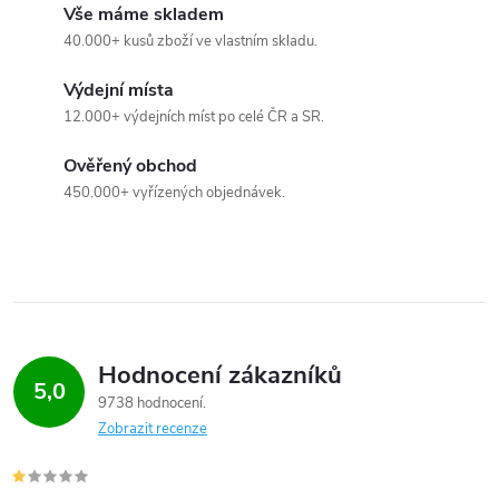
Vše máme skladem
ý
40.000+ kusů zboží ve vlastním skladu.
p
Výdejní místa
i
12.000+ výdejních míst po celé ČR a SR.
s
Ověřený obchod
u
450.000+ vyřízených objednávek.
Hodnocení zákazníků
5,0
9738 hodnocení
Zobrazit recenze