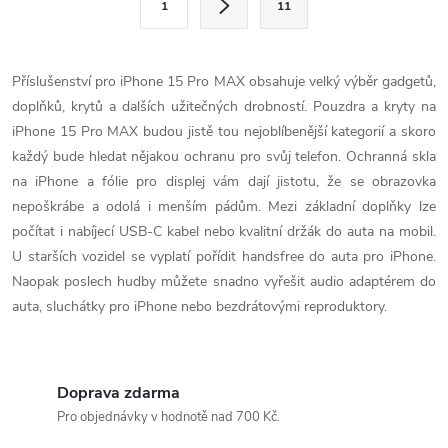
1
11
t
á
r
d
á
Příslušenství pro iPhone 15 Pro MAX obsahuje velký výběr gadgetů,
a
n
doplňků, krytů a dalších užitečných drobností. Pouzdra a kryty na
k
iPhone 15 Pro MAX budou jistě tou nejoblíbenější kategorií a skoro
c
o
každý bude hledat nějakou ochranu pro svůj telefon. Ochranná skla
í
na iPhone a fólie pro displej vám dají jistotu, že se obrazovka
v
nepoškrábe a odolá i menším pádům. Mezi základní doplňky lze
á
p
počítat i nabíjecí USB-C kabel nebo kvalitní držák do auta na mobil.
n
U starších vozidel se vyplatí pořídit handsfree do auta pro iPhone.
r
í
Naopak poslech hudby můžete snadno vyřešit audio adaptérem do
v
auta, sluchátky pro iPhone nebo bezdrátovými reproduktory.
k
y
Doprava zdarma
Pro objednávky v hodnotě nad 700 Kč.
v