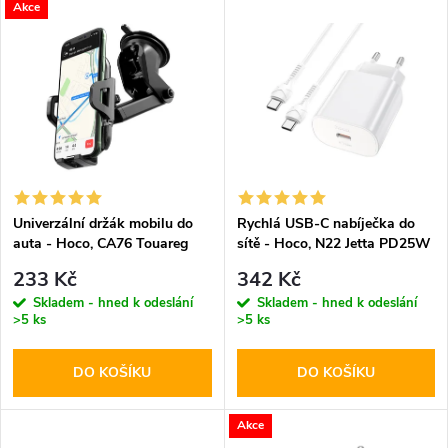
V
Akce
Nejdražší
z
ý
Abecedně
e
p
n
i
í
s
p
Univerzální držák mobilu do
Rychlá USB-C nabíječka do
auta - Hoco, CA76 Touareg
sítě - Hoco, N22 Jetta PD25W
p
+ USB-C kabel
r
233 Kč
342 Kč
r
Skladem - hned k odeslání
Skladem - hned k odeslání
>5 ks
>5 ks
o
o
DO KOŠÍKU
DO KOŠÍKU
d
d
u
Akce