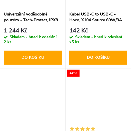
Univerzální voděodolné
Kabel USB-C to USB-C -
pouzdro - Tech-Protect, IPX8
Hoco, X104 Source 60W/3A
Pro Diving Waterproof Case
200cm Black
1 244 Kč
142 Kč
Gray
Skladem - hned k odeslání
Skladem - hned k odeslání
2 ks
>5 ks
DO KOŠÍKU
DO KOŠÍKU
Akce