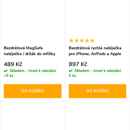
Bezdrátová MagSafe
Bezdrátová rychlá nabíječka
nabíječka / držák do mřížky
pro iPhone, AirPods a Apple
ventilace - Hoco, CA91 Magic
Watch - Tech-Protect, A12
489 Kč
897 Kč
MagSafe Wireless Charger
Skladem - hned k odeslání
Skladem - hned k odeslání
White
>5 ks
5 ks
DO KOŠÍKU
DO KOŠÍKU