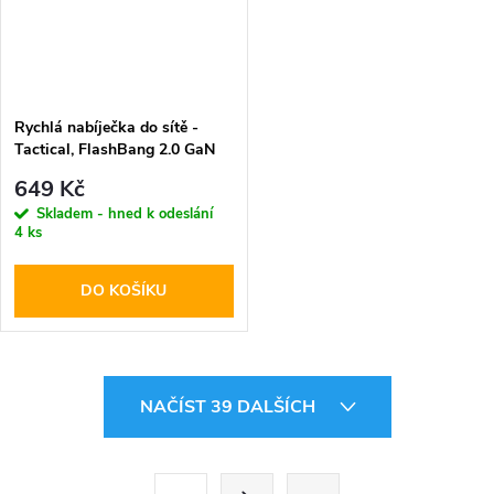
Rychlá nabíječka do sítě -
Tactical, FlashBang 2.0 GaN
65W White
649 Kč
Skladem - hned k odeslání
4 ks
DO KOŠÍKU
O
NAČÍST 39 DALŠÍCH
v
l
S