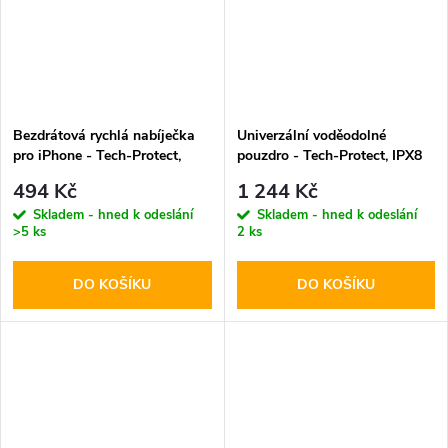
Bezdrátová rychlá nabíječka
Univerzální voděodolné
pro iPhone - Tech-Protect,
pouzdro - Tech-Protect, IPX8
QI15W-A38 MagSafe
Pro Diving Waterproof Case
494 Kč
1 244 Kč
Wireless Charger White
Orange
Skladem - hned k odeslání
Skladem - hned k odeslání
>5 ks
2 ks
DO KOŠÍKU
DO KOŠÍKU