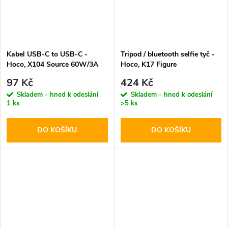
Kabel USB-C to USB-C -
Tripod / bluetooth selfie tyč -
Hoco, X104 Source 60W/3A
Hoco, K17 Figure
100cm Black
97 Kč
424 Kč
Skladem - hned k odeslání
Skladem - hned k odeslání
1 ks
>5 ks
DO KOŠÍKU
DO KOŠÍKU