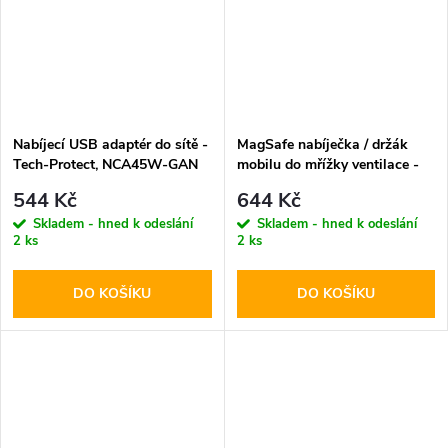
Nabíjecí USB adaptér do sítě -
MagSafe nabíječka / držák
Tech-Protect, NCA45W-GAN
mobilu do mřížky ventilace -
PD45W/QC3.0 White + USB-
Tech-Protect, MM15W-V1
544 Kč
644 Kč
C kabel
Skladem - hned k odeslání
Skladem - hned k odeslání
2 ks
2 ks
DO KOŠÍKU
DO KOŠÍKU