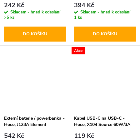
CS01 Cleaner Set
242 Kč
394 Kč
Skladem - hned k odeslání
Skladem - hned k odeslání
>5 ks
1 ks
DO KOŠÍKU
DO KOŠÍKU
Akce
Externí baterie / powerbanka -
Kabel USB-C na USB-C -
Hoco, J123A Element
Hoco, X104 Source 60W/3A
20000mAh Black
200cm White
542 Kč
119 Kč