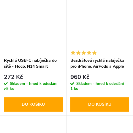
Rychlá USB-C nabíječka do
Bezdrátová rychlá nabíječka
sítě - Hoco, N14 Smart
pro iPhone, AirPods a Apple
PD20W
Watch - Tech-Protect, A12
272 Kč
960 Kč
MagSafe Wireless Charger
Skladem - hned k odeslání
Skladem - hned k odeslání
Black
>5 ks
1 ks
DO KOŠÍKU
DO KOŠÍKU