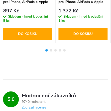
pro iPhone, AirPods a Apple
pro iPhone, AirPods a Apple
Watch - Tech-Protect, A12
Watch - Ringke, QI2 MagSafe
897 Kč
1 372 Kč
MagSafe Wireless Charger
Wireless Charger White
Skladem - hned k odeslání
Skladem - hned k odeslání
White
5 ks
1 ks
DO KOŠÍKU
DO KOŠÍKU
Hodnocení zákazníků
5,0
9740 hodnocení
Zobrazit recenze