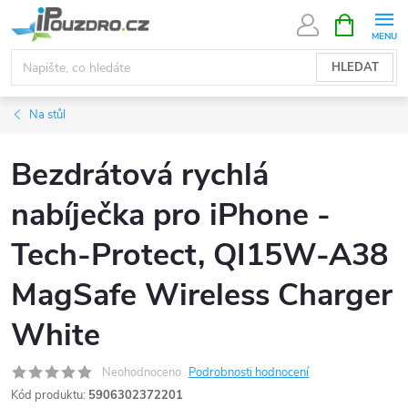
Přejít
NÁKUPNÍ
KOŠÍK
na
obsah
HLEDAT
Na stůl
Bezdrátová rychlá
nabíječka pro iPhone -
Tech-Protect, QI15W-A38
MagSafe Wireless Charger
White
Neohodnoceno
Podrobnosti hodnocení
Kód produktu:
5906302372201