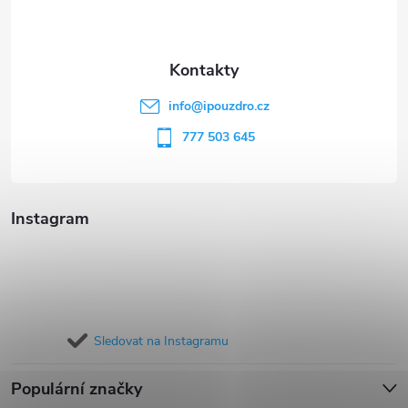
p
a
t
info
@
ipouzdro.cz
í
777 503 645
Instagram
Sledovat na Instagramu
Populární značky