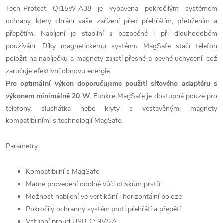
Tech-Protect QI15W-A38 je vybavena pokročilým systémem
ochrany, který chrání vaše zařízení před přehřátím, přetížením a
přepětím. Nabíjení je stabilní a bezpečné i při dlouhodobém
používání. Díky magnetickému systému MagSafe stačí telefon
položit na nabíječku a magnety zajistí přesné a pevné uchycení, což
zaručuje efektivní obnovu energie.
Pro optimální výkon doporučujeme použití síťového adaptéru s
výkonem minimálně 20 W.
Funkce MagSafe je dostupná pouze pro
telefony, sluchátka nebo kryty s vestavěnými magnety
kompatibilními s technologií MagSafe.
Parametry:
Kompatibilní s MagSafe
Matné provedení odolné vůči otiskům prstů
Možnost nabíjení ve vertikální i horizontální poloze
Pokročilý ochranný systém proti přehřátí a přepětí
Vstupní proud USB-C: 9V/2A