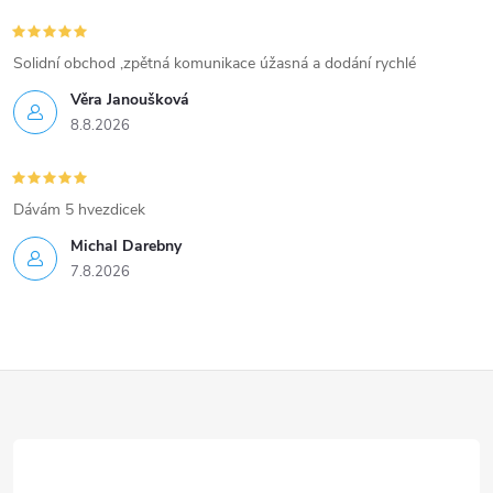
Solidní obchod ,zpětná komunikace úžasná a dodání rychlé
Věra Janoušková
8.8.2026
Dávám 5 hvezdicek
Michal Darebny
7.8.2026
Z
á