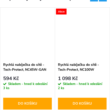
Akce
Rychlá nabíječka do sítě -
Rychlá nabíječka do sítě -
Tech-Protect, NC45W-GAN
Tech-Protect, NC100W
PD45W White
PD100W/QC3.0 White
594 Kč
1 098 Kč
Skladem - hned k odeslání
Skladem - hned k odeslání
3 ks
2 ks
DO KOŠÍKU
DO KOŠÍKU