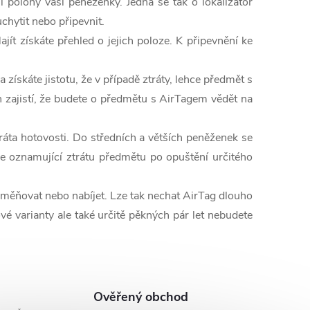
í polohy vaší peněženky. Jedná se tak o lokalizátor
hytit nebo připevnit.
jít získáte přehled o jejich poloze. K připevnění ke
ískáte jistotu, že v případě ztráty, lehce předmět s
 zajistí, že budete o předmětu s AirTagem vědět na
tráta hotovosti. Do středních a větších peněženek se
e oznamující ztrátu předmětu po opuštění určitého
vyměňovat nebo nabíjet. Lze tak nechat AirTag dlouho
ové varianty ale také určitě pěkných pár let nebudete
Ověřený obchod