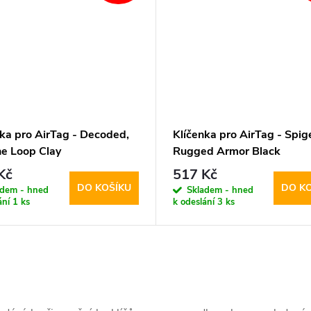
nka pro AirTag - Decoded,
Klíčenka pro AirTag - Spig
ne Loop Clay
Rugged Armor Black
Kč
517 Kč
DO KOŠÍKU
DO K
adem - hned
Skladem - hned
ání
1 ks
k odeslání
3 ks