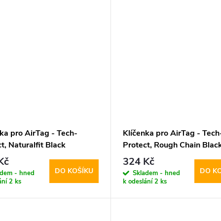
ka pro AirTag - Tech-
Klíčenka pro AirTag - Tech
t, Naturalfit Black
Protect, Rough Chain Black
Kč
324 Kč
DO KOŠÍKU
DO K
adem - hned
Skladem - hned
ání
2 ks
k odeslání
2 ks