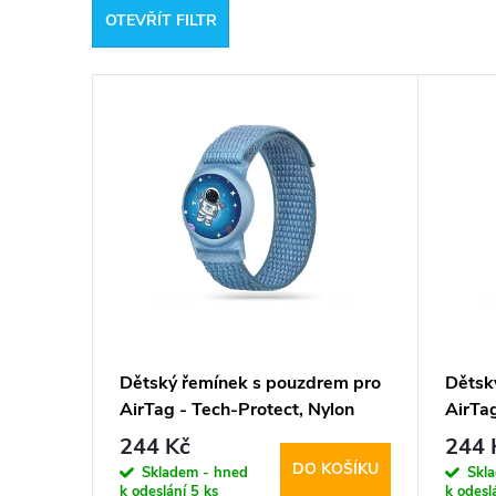
OTEVŘÍT FILTR
e
V
n
ý
í
p
p
i
r
s
o
p
d
Dětský řemínek s pouzdrem pro
Dětsk
AirTag - Tech-Protect, Nylon
AirTag
r
u
Astronaut
Magic
244 Kč
244 
DO KOŠÍKU
o
Skladem - hned
Skl
k
k odeslání
5 ks
k odesl