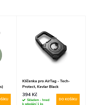
Klíčenka pro AirTag - Tech-
s)
Protect, Kevlar Black
394 Kč
OŠÍKU
DO KOŠÍKU
Skladem - hned
k odeslání
1 ks