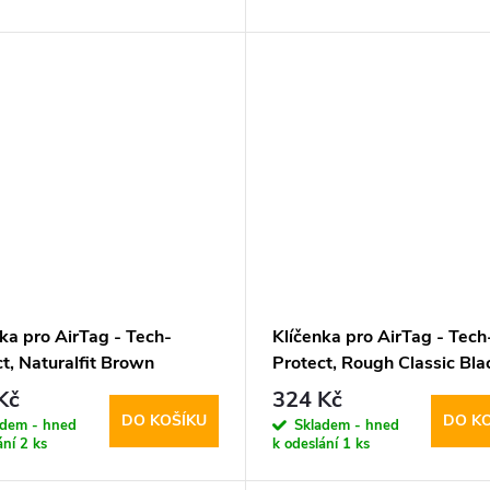
ka pro AirTag - Tech-
Klíčenka pro AirTag - Tech
t, Naturalfit Brown
Protect, Rough Classic Bla
(2ks)
Kč
324 Kč
DO KOŠÍKU
DO K
adem - hned
Skladem - hned
ání
2 ks
k odeslání
1 ks