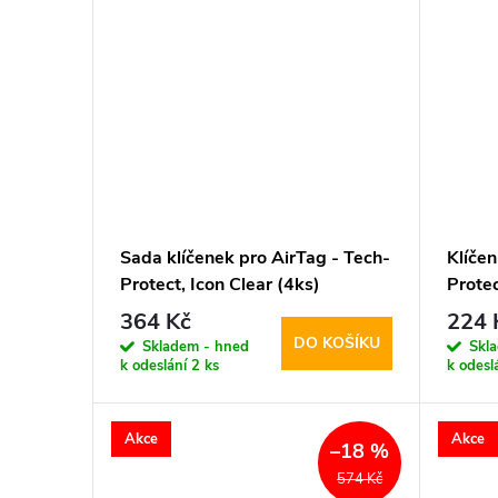
Sada klíčenek pro AirTag - Tech-
Klíčen
Protect, Icon Clear (4ks)
Prote
364 Kč
224 
DO KOŠÍKU
Skladem - hned
Skl
k odeslání
2 ks
k odesl
Akce
Akce
–18 %
574 Kč