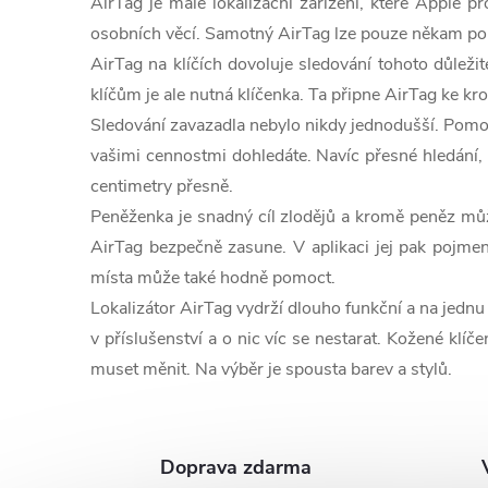
AirTag je malé lokalizační zařízení, které Apple p
l
osobních věcí. Samotný AirTag lze pouze někam polo
AirTag na klíčích dovoluje sledování tohoto důležit
á
klíčům je ale nutná klíčenka. Ta připne AirTag ke kr
d
Sledování zavazadla nebylo nikdy jednodušší. Pomocí
a
vašimi cennostmi dohledáte. Navíc přesné hledání,
centimetry přesně.
c
Peněženka je snadný cíl zlodějů a kromě peněz můžet
í
AirTag bezpečně zasune. V aplikaci jej pak pojme
místa může také hodně pomoct.
p
Lokalizátor AirTag vydrží dlouho funkční a na jednu
r
v příslušenství a o nic víc se nestarat. Kožené klíč
muset měnit. Na výběr je spousta barev a stylů.
v
k
y
Doprava zdarma