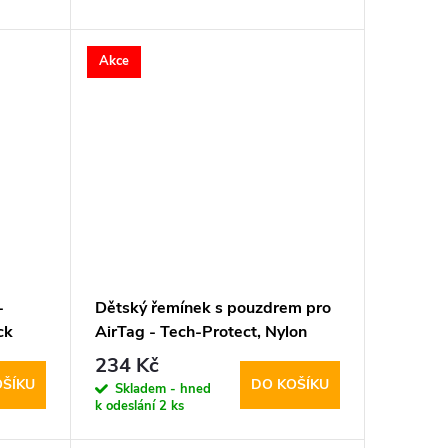
Akce
-
Dětský řemínek s pouzdrem pro
ck
AirTag - Tech-Protect, Nylon
Blue
234 Kč
OŠÍKU
DO KOŠÍKU
Skladem - hned
k odeslání
2 ks