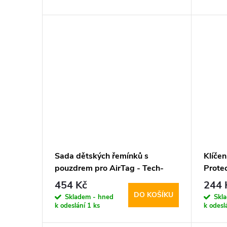
d
t
u
ů
k
t
ů
Sada dětských řemínků s
Klíčen
pouzdrem pro AirTag - Tech-
Protec
Protect, Smooth Colorful (2ks)
454 Kč
244 
DO KOŠÍKU
Skladem - hned
Skl
k odeslání
1 ks
k odesl