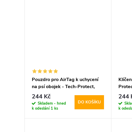
Pouzdro pro AirTag k uchycení
Klíčen
na psí obojek - Tech-Protect,
Protec
Smooth Black
244 Kč
244 
DO KOŠÍKU
Skladem - hned
Skl
k odeslání
1 ks
k odesl