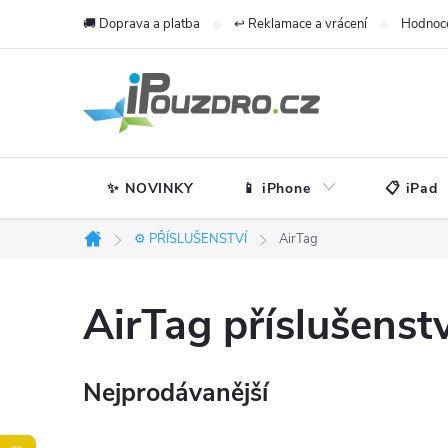
Přejít
🚚 Doprava a platba
↩️ Reklamace a vrácení
Hodnoc
na
obsah
✨ NOVINKY
📱 iPhone
📋 iPad
⚙️ PŘÍSLUŠENSTVÍ
AirTag
Domů
AirTag příslušenstv
Nejprodávanější