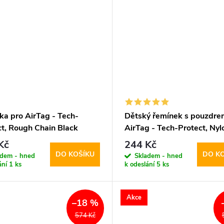
ka pro AirTag - Tech-
Dětský řemínek s pouzdre
ct, Rough Chain Black
AirTag - Tech-Protect, Nyl
Pink
Kč
244 Kč
DO KOŠÍKU
DO K
adem - hned
Skladem - hned
ání
1 ks
k odeslání
5 ks
Akce
–18 %
574 Kč