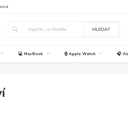
ení obchodu
📃 Obchodní podmínky
🔒 Ochrana os. údajů
📞 Ko
HLEDAT
💻 MacBook
⌚ Apple Watch
🎧 Ai
í