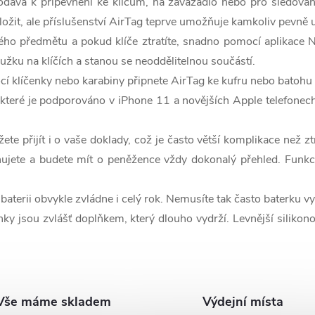
rodává k připevnění ke klíčům, na zavazadlo nebo pro sledován
žit, ale příslušenství AirTag teprve umožňuje kamkoliv pevně uc
ého předmětu a pokud klíče ztratíte, snadno pomocí aplikace Na
oužku na klíčích a stanou se neoddělitelnou součástí.
 klíčenky nebo karabiny připnete AirTag ke kufru nebo batohu a z
 které je podporováno v iPhone 11 a novějších Apple telefonech
e přijít i o vaše doklady, což je často větší komplikace než z
nujete a budete mít o peněžence vždy dokonalý přehled. Funkc
 baterii obvykle zvládne i celý rok. Nemusíte tak často baterku 
enky jsou zvlášť doplňkem, který dlouho vydrží. Levnější silikon
Vše máme skladem
Výdejní místa