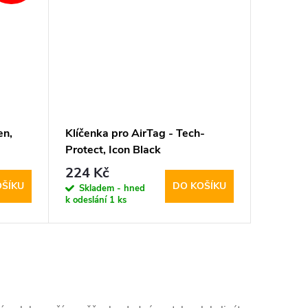
en,
Klíčenka pro AirTag - Tech-
Protect, Icon Black
224 Kč
OŠÍKU
DO KOŠÍKU
Skladem - hned
k odeslání
1 ks