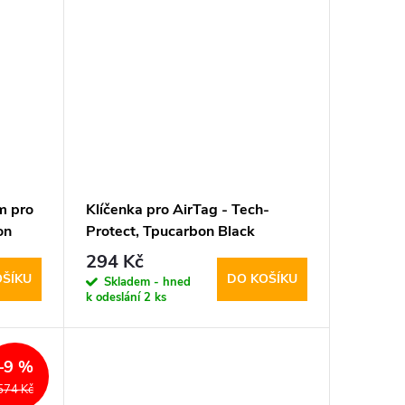
m pro
Klíčenka pro AirTag - Tech-
on
Protect, Tpucarbon Black
294 Kč
OŠÍKU
DO KOŠÍKU
Skladem - hned
k odeslání
2 ks
–9 %
574 Kč