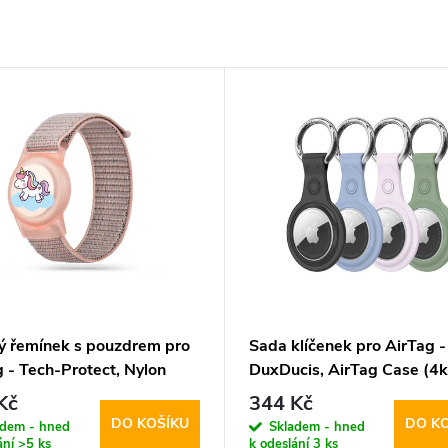
ý řemínek s pouzdrem pro
Sada klíčenek pro AirTag -
 - Tech-Protect, Nylon
DuxDucis, AirTag Case (4k
 Pony
Kč
344 Kč
DO KOŠÍKU
DO K
adem - hned
Skladem - hned
ání
>5 ks
k odeslání
3 ks