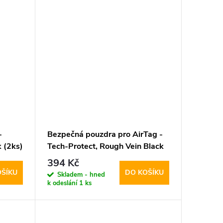
-
Bezpečná pouzdra pro AirTag -
 (2ks)
Tech-Protect, Rough Vein Black
(2ks)
394 Kč
OŠÍKU
DO KOŠÍKU
Skladem - hned
k odeslání
1 ks