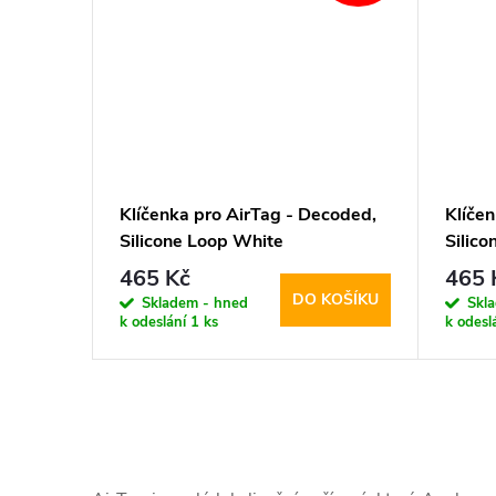
Klíčenka pro AirTag - Decoded,
Klíče
Silicone Loop White
Silico
465 Kč
465 
DO KOŠÍKU
Skladem - hned
Skl
k odeslání
1 ks
k odesl
O
v