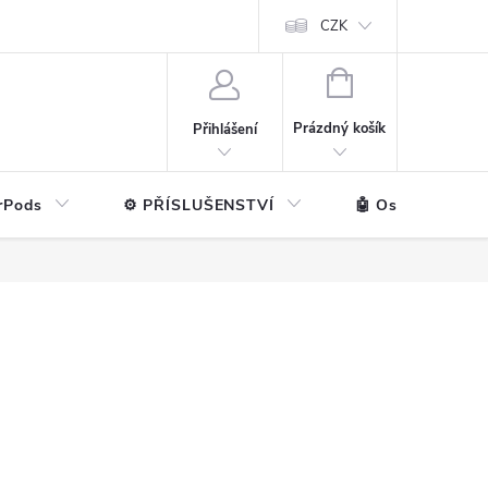
ntakt
💼 Pro firmy
CZK
NÁKUPNÍ
KOŠÍK
Prázdný košík
Přihlášení
rPods
⚙️ PŘÍSLUŠENSTVÍ
🤖 Ostatní značk