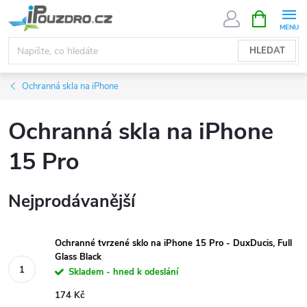
Přejít
NÁKUPNÍ
KOŠÍK
na
obsah
HLEDAT
Ochranná skla na iPhone
Ochranná skla na iPhone
15 Pro
Nejprodávanější
Ochranné tvrzené sklo na iPhone 15 Pro - DuxDucis, Full
Glass Black
Skladem - hned k odeslání
174 Kč