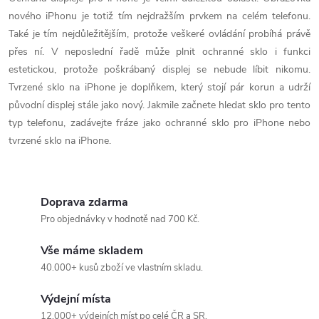
v
nového iPhonu je totiž tím nejdražším prvkem na celém telefonu.
l
Také je tím nejdůležitějším, protože veškeré ovládání probíhá právě
á
přes ní. V neposlední řadě může plnit ochranné sklo i funkci
estetickou, protože poškrábaný displej se nebude líbit nikomu.
d
Tvrzené sklo na iPhone je doplňkem, který stojí pár korun a udrží
původní displej stále jako nový. Jakmile začnete hledat sklo pro tento
a
typ telefonu, zadávejte fráze jako ochranné sklo pro iPhone nebo
c
tvrzené sklo na iPhone.
í
p
Doprava zdarma
Pro objednávky v hodnotě nad 700 Kč.
r
Vše máme skladem
v
40.000+ kusů zboží ve vlastním skladu.
k
Výdejní místa
y
12.000+ výdejních míst po celé ČR a SR.