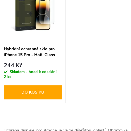
k
k
t
t
ů
ů
Hybridní ochranné sklo pro
iPhone 15 Pro - Hofi, Glass
Pro+
244 Kč
Skladem - hned k odeslání
2 ks
DO KOŠÍKU
O
Ochrana displeje pro iPhone je velmi důležitou oblastí. Obrazovka