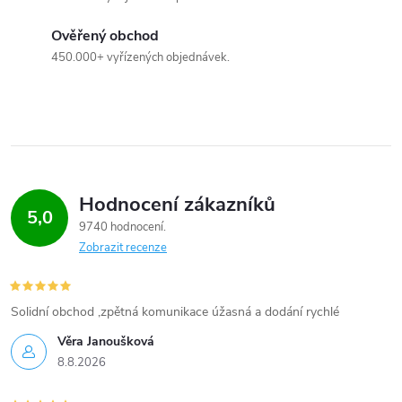
v
Ověřený obchod
ý
450.000+ vyřízených objednávek.
p
i
s
Hodnocení zákazníků
u
5,0
9740 hodnocení
Zobrazit recenze
Solidní obchod ,zpětná komunikace úžasná a dodání rychlé
Věra Janoušková
8.8.2026