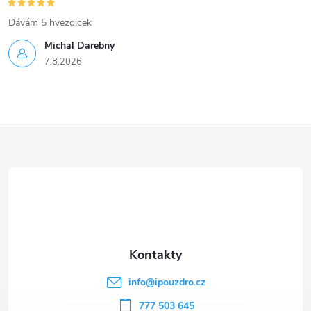
Dávám 5 hvezdicek
Michal Darebny
7.8.2026
Z
á
p
a
t
info
@
ipouzdro.cz
777 503 645