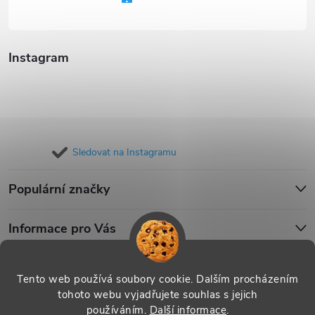
í
Instagram
Sledovat na Instagramu
Populární značky
Informace pro Vás
Blog
Tento web používá soubory cookie. Dalším procházením
tohoto webu vyjadřujete souhlas s jejich
používáním.
Další informace
.