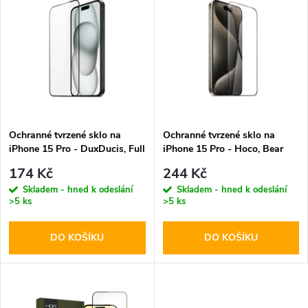
z
ý
Abecedně
e
p
n
i
í
s
p
Ochranné tvrzené sklo na
Ochranné tvrzené sklo na
iPhone 15 Pro - DuxDucis, Full
iPhone 15 Pro - Hoco, Bear
p
Glass Black
Shield
r
174 Kč
244 Kč
r
Skladem - hned k odeslání
Skladem - hned k odeslání
>5 ks
>5 ks
o
o
DO KOŠÍKU
DO KOŠÍKU
d
d
u
u