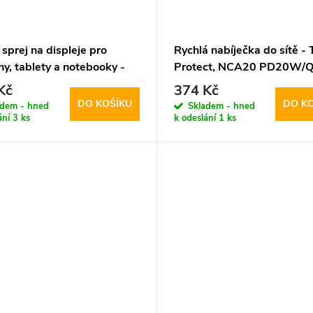
í sprej na displeje pro
Rychlá nabíječka do sítě - 
ny, tablety a notebooky -
Protect, NCA20 PD20W/Q
Protect, Cleaning Spray
+ Lightning kabel
Kč
374 Kč
l
DO KOŠÍKU
DO K
adem - hned
Skladem - hned
ání
3 ks
k odeslání
1 ks