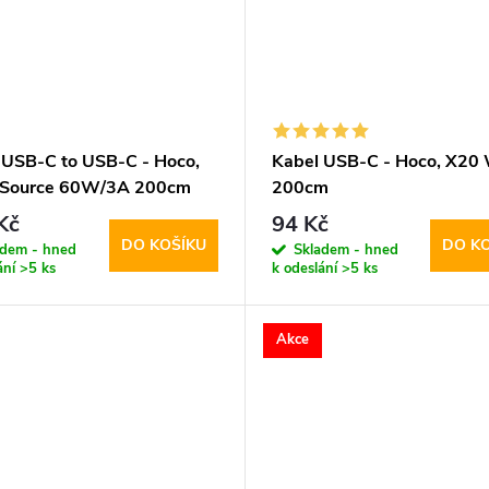
 USB-C to USB-C - Hoco,
Kabel USB-C - Hoco, X20 
 Source 60W/3A 200cm
200cm
Kč
94 Kč
DO KOŠÍKU
DO K
adem - hned
Skladem - hned
ání
>5 ks
k odeslání
>5 ks
Akce