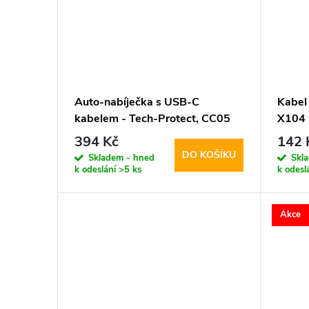
t
ů
Auto-nabíječka s USB-C
Kabel
kabelem - Tech-Protect, CC05
X104
2-port PD60W
Black
394 Kč
142 
DO KOŠÍKU
Skladem - hned
Skl
k odeslání
>5 ks
k odesl
Akce