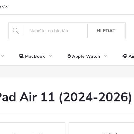
ení obchodu
📃 Obchodní podmínky
🔒 Ochrana os. údajů
📞 Ko
HLEDAT
💻 MacBook
⌚ Apple Watch
🎧 Ai
iPad Air 11 (2024-2026)