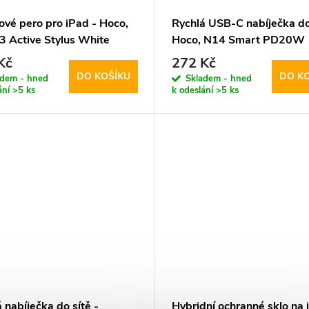
ové pero pro iPad - Hoco,
Rychlá USB-C nabíječka do 
 Active Stylus White
Hoco, N14 Smart PD20W
Kč
272 Kč
DO KOŠÍKU
DO K
adem - hned
Skladem - hned
ání
>5 ks
k odeslání
>5 ks
 nabíječka do sítě -
Hybridní ochranné sklo na 