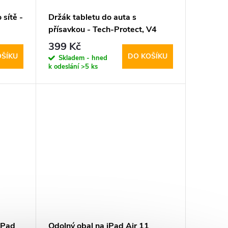
sítě -
Držák tabletu do auta s
přísavkou - Tech-Protect, V4
Windshield & Dashboard
399 Kč
OŠÍKU
DO KOŠÍKU
Skladem - hned
k odeslání
>5 ks
iPad
Odolný obal na iPad Air 11