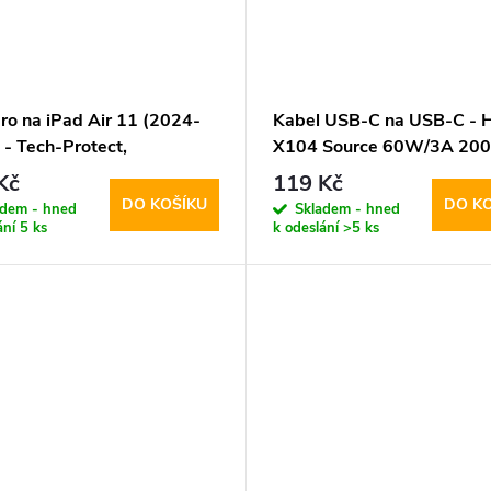
ro na iPad Air 11 (2024-
Kabel USB-C na USB-C - H
 - Tech-Protect,
X104 Source 60W/3A 20
Case Pen Pink
White
Kč
119 Kč
DO KOŠÍKU
DO K
adem - hned
Skladem - hned
ání
5 ks
k odeslání
>5 ks