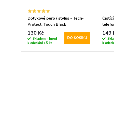
Dotykové pero / stylus - Tech-
Čistíc
Protect, Touch Black
telefo
Tech-
130 Kč
149 
200m
DO KOŠÍKU
Skladem - hned
Skl
k odeslání
>5 ks
k odesl