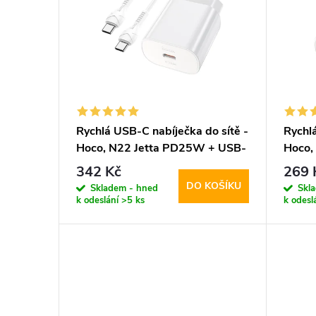
p
p
i
r
s
o
p
d
Rychlá USB-C nabíječka do sítě -
Rychlá
Hoco, N22 Jetta PD25W + USB-
Hoco,
r
u
C kabel
342 Kč
269 
DO KOŠÍKU
o
Skladem - hned
Skl
k
k odeslání
>5 ks
k odesl
d
t
u
ů
k