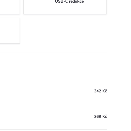
USB-C redukce
342 Kč
269 Kč