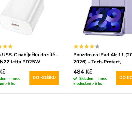
 USB-C nabíječka do sítě -
Pouzdro na iPad Air 11 (2
 N22 Jetta PD25W
2026) - Tech-Protect,
SmartCase Pen Violet
Kč
484 Kč
DO KOŠÍKU
DO K
adem - hned
Skladem - hned
ání
>5 ks
k odeslání
>5 ks