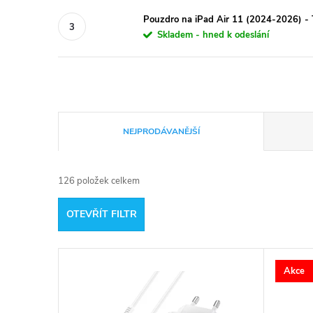
Pouzdro na iPad Air 11 (2024-2026) - 
Skladem - hned k odeslání
Ř
NEJPRODÁVANĚJŠÍ
a
126
položek celkem
z
OTEVŘÍT FILTR
e
V
n
Akce
ý
í