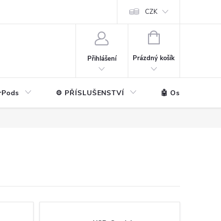
ntakt
💼 Pro firmy
CZK
NÁKUPNÍ
KOŠÍK
Prázdný košík
Přihlášení
rPods
⚙️ PŘÍSLUŠENSTVÍ
🤖 Ostatní značk