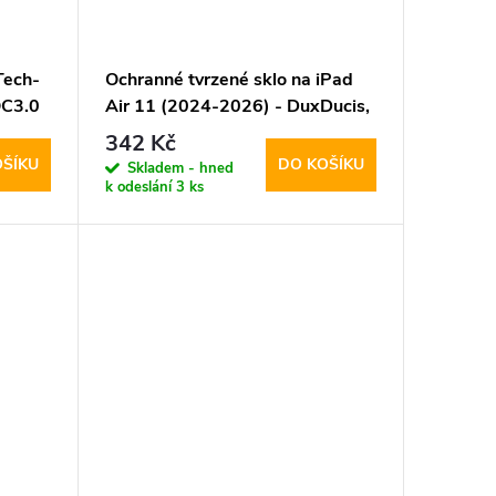
Tech-
Ochranné tvrzené sklo na iPad
C3.0
Air 11 (2024-2026) - DuxDucis,
Tempered Glass
342 Kč
OŠÍKU
DO KOŠÍKU
Skladem - hned
k odeslání
3 ks