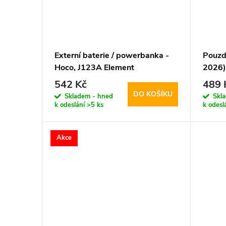
Externí baterie / powerbanka -
Pouzd
Hoco, J123A Element
2026)
20000mAh Black
Smart
542 Kč
489 
DO KOŠÍKU
Skladem - hned
Skl
k odeslání
>5 ks
k odesl
Akce