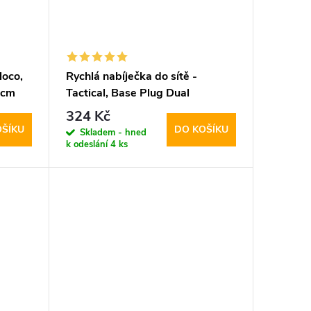
oco,
Rychlá nabíječka do sítě -
0cm
Tactical, Base Plug Dual
PD20W/QC3.0 White
324 Kč
OŠÍKU
DO KOŠÍKU
Skladem - hned
k odeslání
4 ks