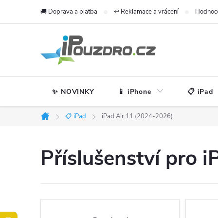
Přejít
🚚 Doprava a platba
↩️ Reklamace a vrácení
Hodnoc
na
obsah
✨ NOVINKY
📱 iPhone
📋 iPad
📋 iPad
iPad Air 11 (2024-2026)
Domů
Příslušenství pro 