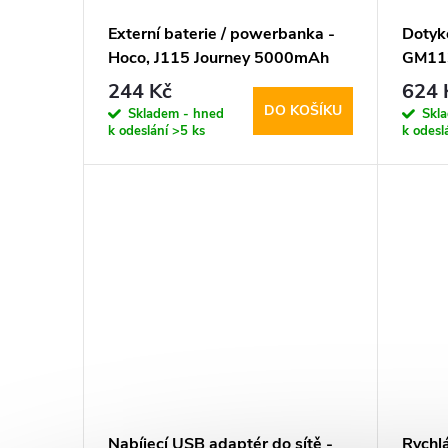
Externí baterie / powerbanka -
Dotyk
Hoco, J115 Journey 5000mAh
GM113
Black
244 Kč
624 
DO KOŠÍKU
Skladem - hned
Skl
k odeslání
>5 ks
k odesl
Nabíjecí USB adaptér do sítě -
Rychlá