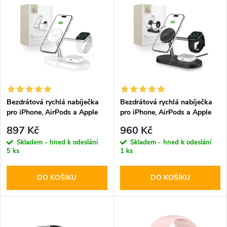
z
ý
Abecedně
e
p
n
i
í
s
p
Bezdrátová rychlá nabíječka
Bezdrátová rychlá nabíječka
pro iPhone, AirPods a Apple
pro iPhone, AirPods a Apple
p
Watch - Tech-Protect, A12
Watch - Tech-Protect, A12
r
897 Kč
960 Kč
MagSafe Wireless Charger
MagSafe Wireless Charger
r
Skladem - hned k odeslání
Skladem - hned k odeslání
White
Black
5 ks
1 ks
o
o
DO KOŠÍKU
DO KOŠÍKU
d
d
u
u