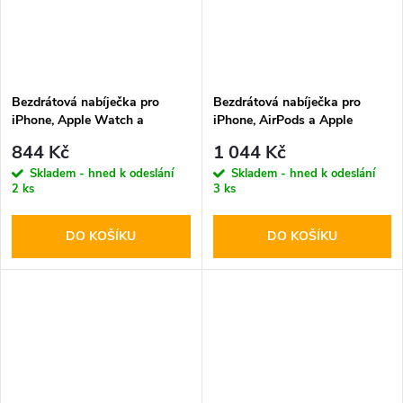
Bezdrátová nabíječka pro
Bezdrátová nabíječka pro
iPhone, Apple Watch a
iPhone, AirPods a Apple
AirPods - Tech-Protect,
Watch - Tech-Protect, QI15W-
844 Kč
1 044 Kč
QI15W-A47 Wireless Charger
A43 MagSafe Pink
Skladem - hned k odeslání
Skladem - hned k odeslání
Black
2 ks
3 ks
DO KOŠÍKU
DO KOŠÍKU