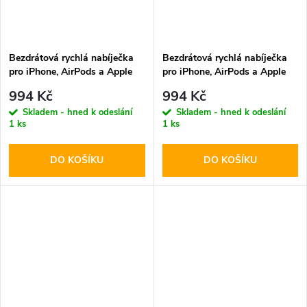
Bezdrátová rychlá nabíječka
Bezdrátová rychlá nabíječka
pro iPhone, AirPods a Apple
pro iPhone, AirPods a Apple
Watch - Tech-Protect, QI15W-
Watch - Tech-Protect, QI15W-
994 Kč
994 Kč
A41 MagSafe Wireless
A41 MagSafe Wireless
Skladem - hned k odeslání
Skladem - hned k odeslání
Charger White
Charger Black
1 ks
1 ks
DO KOŠÍKU
DO KOŠÍKU