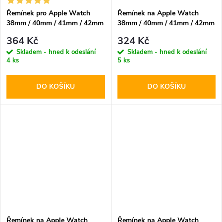
Řemínek pro Apple Watch
Řemínek na Apple Watch
38mm / 40mm / 41mm / 42mm
38mm / 40mm / 41mm / 42mm
- Tech-Protect, Silicone
- DuxDucis, YJ Green/Gray
364 Kč
324 Kč
Starlight
Skladem - hned k odeslání
Skladem - hned k odeslání
4 ks
5 ks
DO KOŠÍKU
DO KOŠÍKU
Řemínek na Apple Watch
Řemínek na Apple Watch