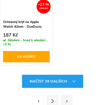
–23 %
244 Kč
Ochranný kryt na Apple
Watch 42mm - DuxDucis,
Bamo Black/Gray
187 Kč
Skladem - hned k odeslání
>5 ks
DO KOŠÍKU
O
NAČÍST 39 DALŠÍCH
v
l
S
1
3