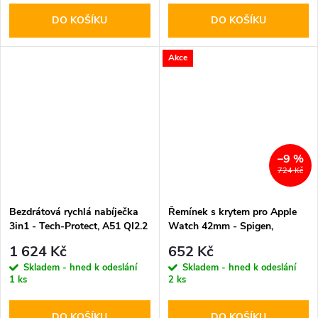
DO KOŠÍKU
DO KOŠÍKU
Akce
–9 %
724 Kč
Bezdrátová rychlá nabíječka
Řemínek s krytem pro Apple
3in1 - Tech-Protect, A51 QI2.2
Watch 42mm - Spigen,
25W MagSafe Wireless
Rugged Armor Pro Navy Blue
1 624 Kč
652 Kč
Charger Black
Skladem - hned k odeslání
Skladem - hned k odeslání
1 ks
2 ks
DO KOŠÍKU
DO KOŠÍKU