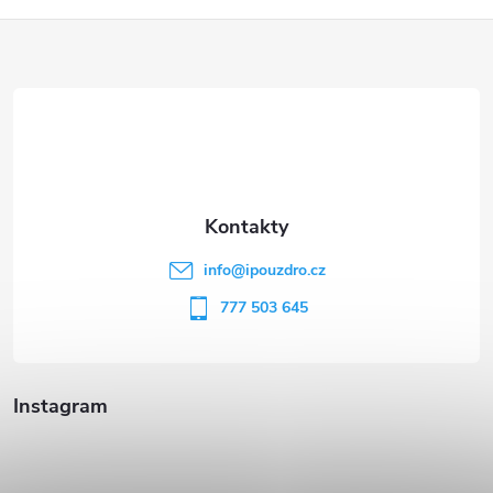
Z
á
p
a
t
info
@
ipouzdro.cz
í
777 503 645
Instagram