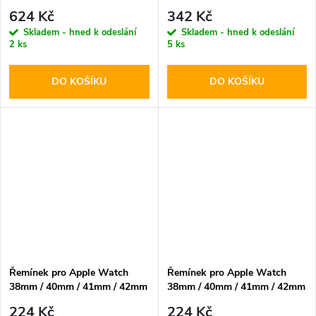
- DuxDucis, YS Brown
- Hoco, WA20 Climbing Black
624 Kč
342 Kč
Skladem - hned k odeslání
Skladem - hned k odeslání
2 ks
5 ks
DO KOŠÍKU
DO KOŠÍKU
Řemínek pro Apple Watch
Řemínek pro Apple Watch
38mm / 40mm / 41mm / 42mm
38mm / 40mm / 41mm / 42mm
- Hoco, WA15 Flexible Powder
- Hoco, WA15 Flexible Big
224 Kč
224 Kč
Sand
Red