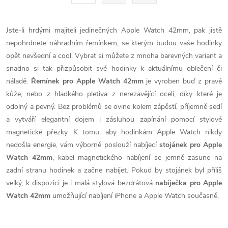
t
á
r
d
á
Jste-li hrdými majiteli jedinečných Apple Watch 42mm, pak jistě
a
n
nepohrdnete náhradním řemínkem, se kterým budou vaše hodinky
k
opět nevšední a cool. Vybrat si můžete z mnoha barevných variant a
c
o
snadno si tak přizpůsobit své hodinky k aktuálnímu oblečení či
í
náladě.
Řemínek pro Apple Watch 42mm
je vyroben buď z pravé
v
kůže, nebo z hladkého pletiva z nerezavějící oceli, díky které je
á
p
odolný a pevný. Bez problémů se ovine kolem zápěstí, příjemně sedí
n
a vytváří elegantní dojem i zásluhou zapínání pomocí stylové
r
í
magnetické přezky. K tomu, aby hodinkám Apple Watch nikdy
v
nedošla energie, vám výborně poslouží nabíjecí
stojánek pro Apple
Watch 42mm
, kabel magnetického nabíjení se jemně zasune na
k
zadní stranu hodinek a začne nabíjet. Pokud by stojánek byl příliš
y
velký, k dispozici je i malá stylová bezdrátová
nabíječka pro Apple
Watch 42mm
umožňující nabíjení iPhone a Apple Watch současně.
v