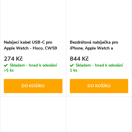
Nabíjecí kabel USB-C pro
Bezdrátová nabíječka pro
Apple Watch - Hoco, CW59
iPhone, Apple Watch a
120cm
AirPods - Tech-Protect,
274 Kč
844 Kč
QI15W-A47 Wireless Charger
Skladem - hned k odeslání
Skladem - hned k odeslání
White
>5 ks
1 ks
DO KOŠÍKU
DO KOŠÍKU