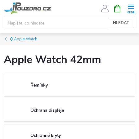
Přejít
NÁKUPNÍ
KOŠÍK
na
obsah
HLEDAT
⌚ Apple Watch
Apple Watch 42mm
Řemínky
Ochrana displeje
Ochranné kryty