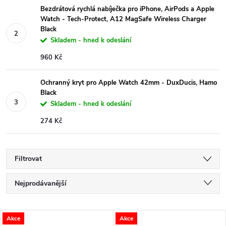
Bezdrátová rychlá nabíječka pro iPhone, AirPods a Apple
Watch - Tech-Protect, A12 MagSafe Wireless Charger
Black
Skladem - hned k odeslání
960 Kč
Ochranný kryt pro Apple Watch 42mm - DuxDucis, Hamo
Black
Skladem - hned k odeslání
274 Kč
Filtrovat
Ř
Nejprodávanější
a
Nejlevnější
V
Akce
Akce
Nejdražší