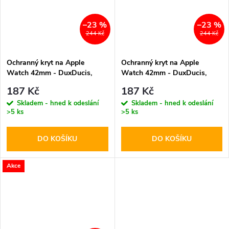
–23 %
–23 %
244 Kč
244 Kč
Ochranný kryt na Apple
Ochranný kryt na Apple
Watch 42mm - DuxDucis,
Watch 42mm - DuxDucis,
Tamo Black
Bamo Black/Red
187 Kč
187 Kč
Skladem - hned k odeslání
Skladem - hned k odeslání
>5 ks
>5 ks
DO KOŠÍKU
DO KOŠÍKU
Akce