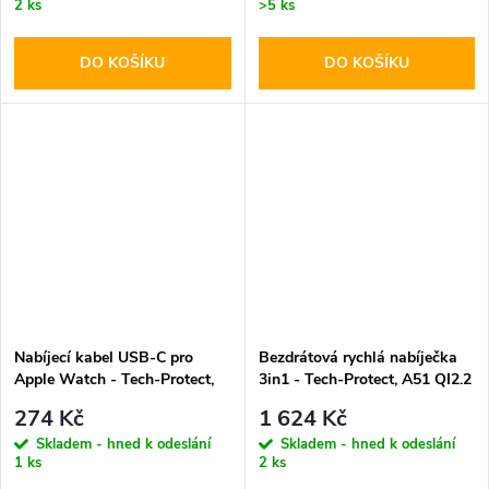
2 ks
>5 ks
DO KOŠÍKU
DO KOŠÍKU
Nabíjecí kabel USB-C pro
Bezdrátová rychlá nabíječka
Apple Watch - Tech-Protect,
3in1 - Tech-Protect, A51 QI2.2
MC02 UltraBoost 100cm
25W MagSafe Wireless
274 Kč
1 624 Kč
Charger White
Skladem - hned k odeslání
Skladem - hned k odeslání
1 ks
2 ks