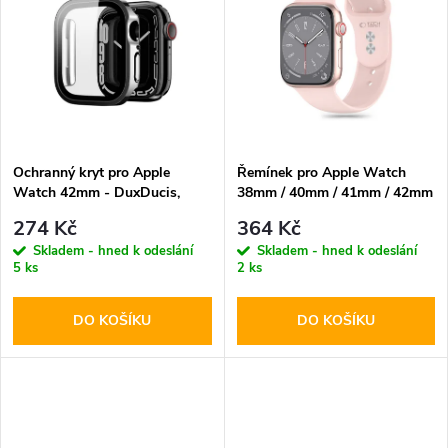
k
k
t
t
ů
ů
Ochranný kryt pro Apple
Řemínek pro Apple Watch
Watch 42mm - DuxDucis,
38mm / 40mm / 41mm / 42mm
Hamo Black
- Tech-Protect, Silicone Light
274 Kč
364 Kč
Pink
Skladem - hned k odeslání
Skladem - hned k odeslání
5 ks
2 ks
DO KOŠÍKU
DO KOŠÍKU