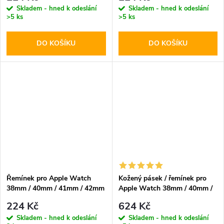
Skladem - hned k odeslání
Skladem - hned k odeslání
>5 ks
>5 ks
DO KOŠÍKU
DO KOŠÍKU
Řemínek pro Apple Watch
Kožený pásek / řemínek pro
38mm / 40mm / 41mm / 42mm
Apple Watch 38mm / 40mm /
- Hoco, WA15 Flexible White
41mm / 42mm - DuxDucis,
224 Kč
624 Kč
Business Brown
Skladem - hned k odeslání
Skladem - hned k odeslání