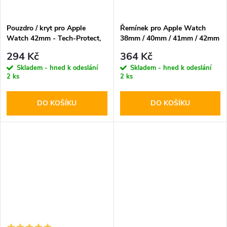
Pouzdro / kryt pro Apple
Řemínek pro Apple Watch
Watch 42mm - Tech-Protect,
38mm / 40mm / 41mm / 42mm
Defense360 Clear
- Tech-Protect, Silicone
294 Kč
364 Kč
Walnut
Skladem - hned k odeslání
Skladem - hned k odeslání
2 ks
2 ks
DO KOŠÍKU
DO KOŠÍKU