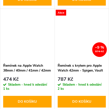
Akce
–9 %
874 Kč
Řemínek na Apple Watch
Řemínek s krytem pro Apple
38mm / 40mm / 41mm / 42mm
Watch 42mm - Spigen, Vault
- Hoco, WA32 Grand Black
Black
474 Kč
787 Kč
Skladem - hned k odeslání
Skladem - hned k odeslání
1 ks
2 ks
DO KOŠÍKU
DO KOŠÍKU