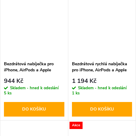
Bezdrátová nabíječka pro
Bezdrátová rychlá nabíječka
iPhone, AirPods a Apple
pro iPhone, AirPods a Apple
Watch - Tech-Protect, QI15W-
Watch - Tech-Protect, QI15W-
944 Kč
1 194 Kč
A42 MagSafe Space Gray
A45 MagSafe Wireless
Skladem - hned k odeslání
Skladem - hned k odeslání
Charger White
5 ks
1 ks
DO KOŠÍKU
DO KOŠÍKU
Akce