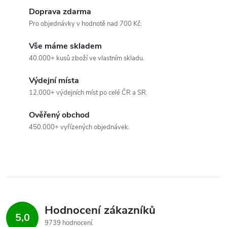
ý
Doprava zdarma
p
Pro objednávky v hodnotě nad 700 Kč.
i
Vše máme skladem
s
40.000+ kusů zboží ve vlastním skladu.
u
Výdejní místa
12.000+ výdejních míst po celé ČR a SR.
Ověřený obchod
450.000+ vyřízených objednávek.
Hodnocení zákazníků
5,0
9739 hodnocení