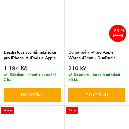
–23 %
274 Kč
Bezdrátová rychlá nabíječka
Ochranný kryt pro Apple
pro iPhone, AirPods a Apple
Watch 42mm - DuxDucis,
Watch - Tech-Protect, QI15W-
Hamo Silver
1 194 Kč
210 Kč
A45 MagSafe Wireless
Skladem - hned k odeslání
Skladem - hned k odeslání
Charger Black
2 ks
>5 ks
DO KOŠÍKU
DO KOŠÍKU
Akce
Akce