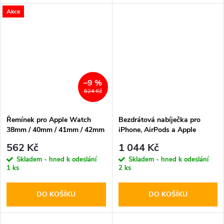
Akce
–9 %
624 Kč
Řemínek pro Apple Watch
Bezdrátová nabíječka pro
38mm / 40mm / 41mm / 42mm
iPhone, AirPods a Apple
- Karl Lagerfeld, Karl Head
Watch - Tech-Protect, QI15W-
562 Kč
1 044 Kč
NFT Pink
A43 MagSafe Black
Skladem - hned k odeslání
Skladem - hned k odeslání
1 ks
2 ks
DO KOŠÍKU
DO KOŠÍKU