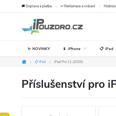
Přejít
🚚 Doprava a platba
↩️ Reklamace a vrácení
Hodnoc
na
obsah
✨ NOVINKY
📱 iPhone
📋 iPad
📋 iPad
iPad Pro 11 (2020)
Domů
Příslušenství pro 