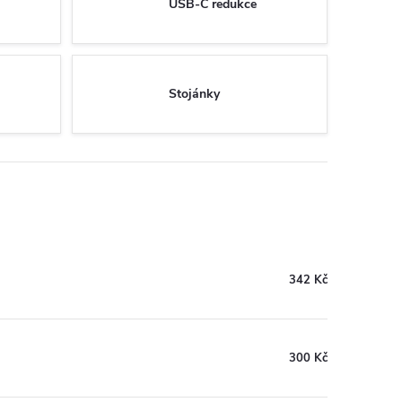
USB-C redukce
Stojánky
342 Kč
300 Kč