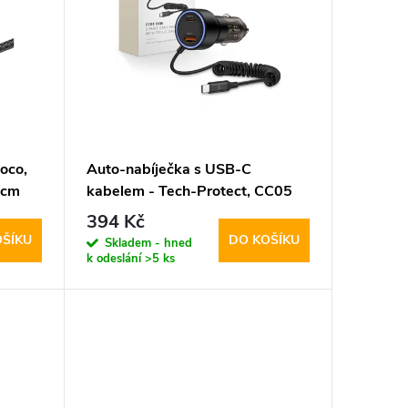
oco,
Auto-nabíječka s USB-C
0cm
kabelem - Tech-Protect, CC05
2-port PD60W
394 Kč
OŠÍKU
DO KOŠÍKU
Skladem - hned
k odeslání
>5 ks