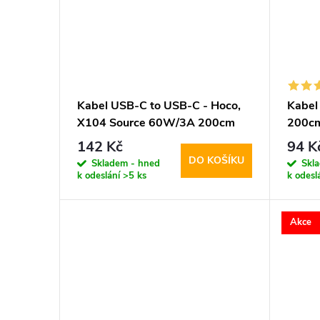
t
ů
Kabel USB-C to USB-C - Hoco,
Kabel
X104 Source 60W/3A 200cm
200c
Black
142 Kč
94 K
DO KOŠÍKU
Skladem - hned
Skl
k odeslání
>5 ks
k odesl
Akce