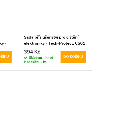
Sada příslušenství pro čištění
ky -
elektroniky - Tech-Protect, CS01
ray
Cleaner Set
394 Kč
OŠÍKU
DO KOŠÍKU
Skladem - hned
k odeslání
1 ks