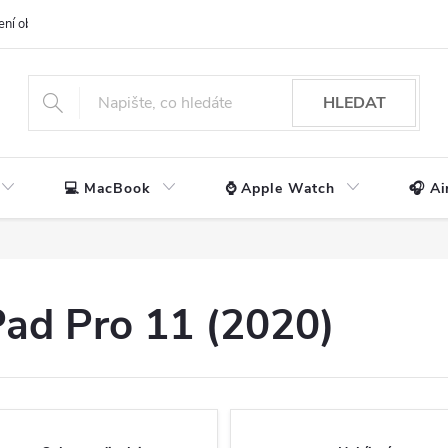
ení obchodu
📃 Obchodní podmínky
🔒 Ochrana os. údajů
📞 Ko
HLEDAT
💻 MacBook
⌚ Apple Watch
🎧 Ai
iPad Pro 11 (2020)