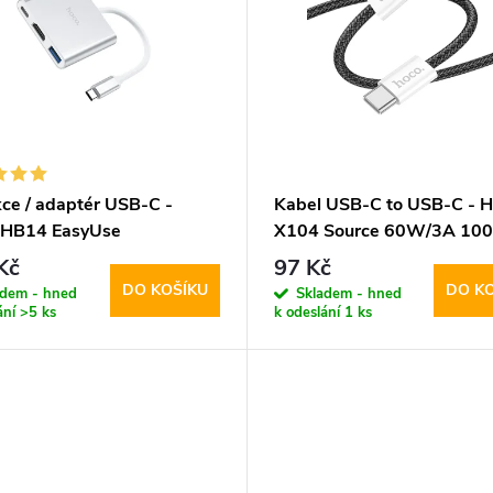
ce / adaptér USB-C -
Kabel USB-C to USB-C - H
 HB14 EasyUse
X104 Source 60W/3A 10
Black
Kč
97 Kč
DO KOŠÍKU
DO K
adem - hned
Skladem - hned
ání
>5 ks
k odeslání
1 ks