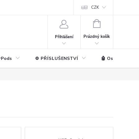
ntakt
💼 Pro firmy
CZK
NÁKUPNÍ
KOŠÍK
Prázdný košík
Přihlášení
rPods
⚙️ PŘÍSLUŠENSTVÍ
🤖 Ostatní značk