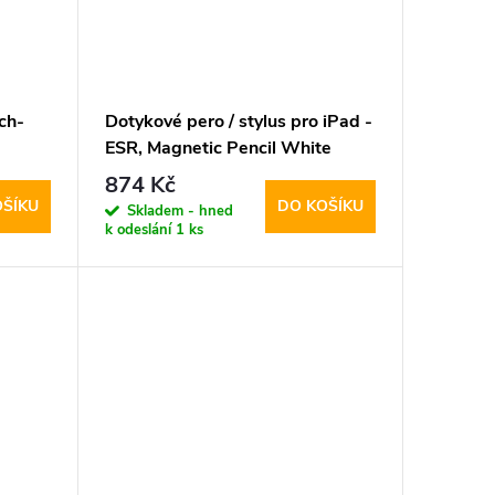
ch-
Dotykové pero / stylus pro iPad -
ESR, Magnetic Pencil White
874 Kč
OŠÍKU
DO KOŠÍKU
Skladem - hned
k odeslání
1 ks