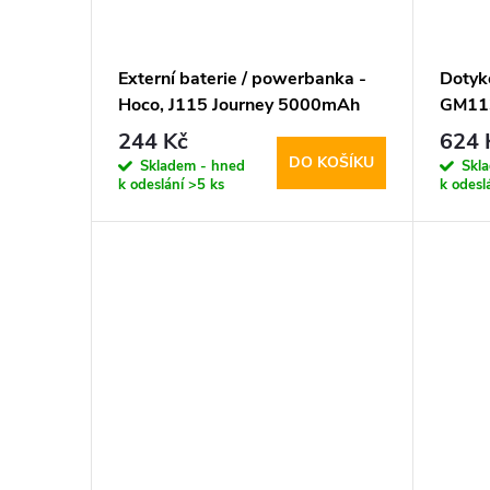
Externí baterie / powerbanka -
Dotyk
Hoco, J115 Journey 5000mAh
GM113
Black
244 Kč
624 
DO KOŠÍKU
Skladem - hned
Skl
k odeslání
>5 ks
k odesl