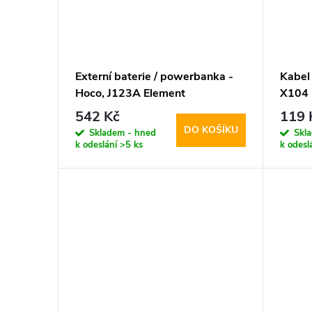
Externí baterie / powerbanka -
Kabel
Hoco, J123A Element
X104
20000mAh Black
Whit
542 Kč
119 
DO KOŠÍKU
Skladem - hned
Skl
k odeslání
>5 ks
k odesl