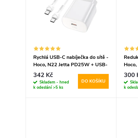
p
p
i
r
s
o
p
d
Rychlá USB-C nabíječka do sítě -
Reduk
Hoco, N22 Jetta PD25W + USB-
Hoco,
r
u
C kabel
342 Kč
300 
DO KOŠÍKU
o
Skladem - hned
Skl
k
k odeslání
>5 ks
k odesl
d
t
u
ů
k