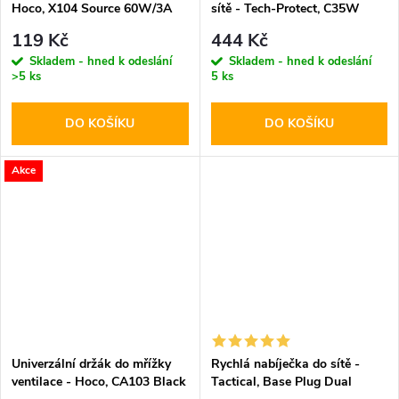
Hoco, X104 Source 60W/3A
sítě - Tech-Protect, C35W
200cm White
PD35W White
119 Kč
444 Kč
Skladem - hned k odeslání
Skladem - hned k odeslání
>5 ks
5 ks
DO KOŠÍKU
DO KOŠÍKU
Akce
Univerzální držák do mřížky
Rychlá nabíječka do sítě -
ventilace - Hoco, CA103 Black
Tactical, Base Plug Dual