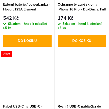
Externí baterie / powerbanka -
Ochranné tvrzené sklo na
Hoco, J123A Element
iPhone 16 Pro - DuxDucis, Full
20000mAh Black
Glass Black
542 Kč
174 Kč
Skladem - hned k odeslání
Skladem - hned k odeslání
>5 ks
>5 ks
DO KOŠÍKU
DO KOŠÍKU
Akce
Kabel USB-C na USB-C -
Rychlá USB-C nabíječka do