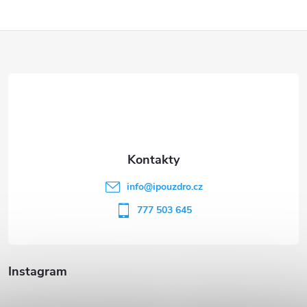
Z
á
p
a
t
info
@
ipouzdro.cz
í
777 503 645
Instagram