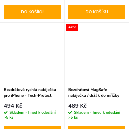
DO KOŠÍKU
DO KOŠÍKU
Akce
Bezdrátová rychlá nabíječka
Bezdrátová MagSafe
pro iPhone - Tech-Protect,
nabíječka / držák do mřížky
QI15W-A38 MagSafe
ventilace - Hoco, CA91 Magic
494 Kč
489 Kč
Wireless Charger White
Skladem - hned k odeslání
Skladem - hned k odeslání
>5 ks
>5 ks