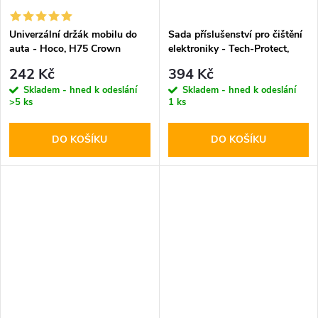
Univerzální držák mobilu do
Sada příslušenství pro čištění
auta - Hoco, H75 Crown
elektroniky - Tech-Protect,
CS01 Cleaner Set
242 Kč
394 Kč
Skladem - hned k odeslání
Skladem - hned k odeslání
>5 ks
1 ks
DO KOŠÍKU
DO KOŠÍKU