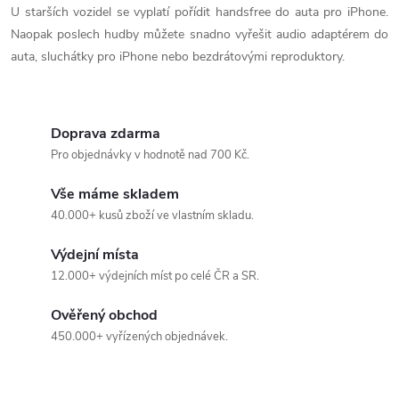
n
U starších vozidel se vyplatí pořídit handsfree do auta pro iPhone.
r
í
Naopak poslech hudby můžete snadno vyřešit audio adaptérem do
v
auta, sluchátky pro iPhone nebo bezdrátovými reproduktory.
k
y
Doprava zdarma
Pro objednávky v hodnotě nad 700 Kč.
v
Vše máme skladem
ý
40.000+ kusů zboží ve vlastním skladu.
p
Výdejní místa
i
12.000+ výdejních míst po celé ČR a SR.
s
Ověřený obchod
u
450.000+ vyřízených objednávek.