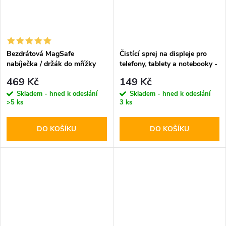
Bezdrátová MagSafe
Čistící sprej na displeje pro
nabíječka / držák do mřížky
telefony, tablety a notebooky -
ventilace - Hoco, CA85
Tech-Protect, Cleaning Spray
469 Kč
149 Kč
Ultrafast
200ml
Skladem - hned k odeslání
Skladem - hned k odeslání
>5 ks
3 ks
DO KOŠÍKU
DO KOŠÍKU