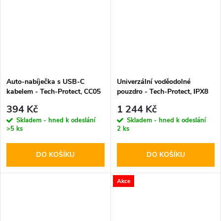
Auto-nabíječka s USB-C
Univerzální voděodolné
kabelem - Tech-Protect, CC05
pouzdro - Tech-Protect, IPX8
2-port PD60W
Pro Diving Waterproof Case
394 Kč
1 244 Kč
Gray
Skladem - hned k odeslání
Skladem - hned k odeslání
>5 ks
2 ks
DO KOŠÍKU
DO KOŠÍKU
Akce