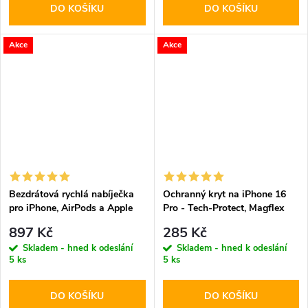
DO KOŠÍKU
DO KOŠÍKU
Akce
Akce
Bezdrátová rychlá nabíječka
Ochranný kryt na iPhone 16
pro iPhone, AirPods a Apple
Pro - Tech-Protect, Magflex
Watch - Tech-Protect, A12
MagSafe Shiny Desert
897 Kč
285 Kč
MagSafe Wireless Charger
Skladem - hned k odeslání
Skladem - hned k odeslání
White
5 ks
5 ks
DO KOŠÍKU
DO KOŠÍKU