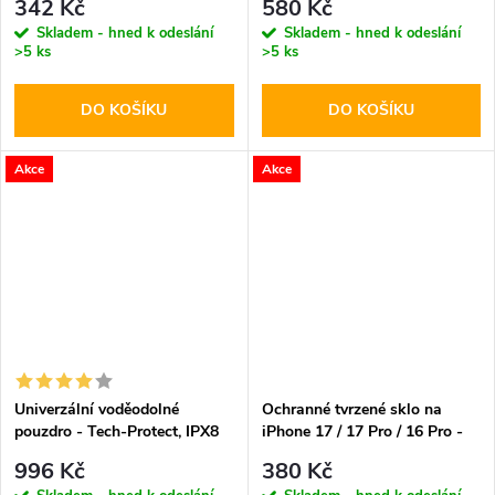
342 Kč
580 Kč
Skladem - hned k odeslání
Skladem - hned k odeslání
>5 ks
>5 ks
DO KOŠÍKU
DO KOŠÍKU
Akce
Akce
Univerzální voděodolné
Ochranné tvrzené sklo na
pouzdro - Tech-Protect, IPX8
iPhone 17 / 17 Pro / 16 Pro -
Diving Waterproof Case Black
Spigen, Glas.tR EZ Fit (1ks s
996 Kč
380 Kč
aplikátorem)