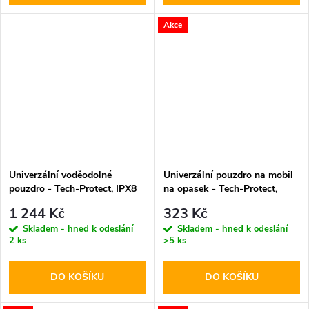
Akce
Univerzální voděodolné
Univerzální pouzdro na mobil
pouzdro - Tech-Protect, IPX8
na opasek - Tech-Protect,
Pro Diving Waterproof Case
SM75 5.8-6.8" Black
1 244 Kč
323 Kč
Orange
Skladem - hned k odeslání
Skladem - hned k odeslání
2 ks
>5 ks
DO KOŠÍKU
DO KOŠÍKU