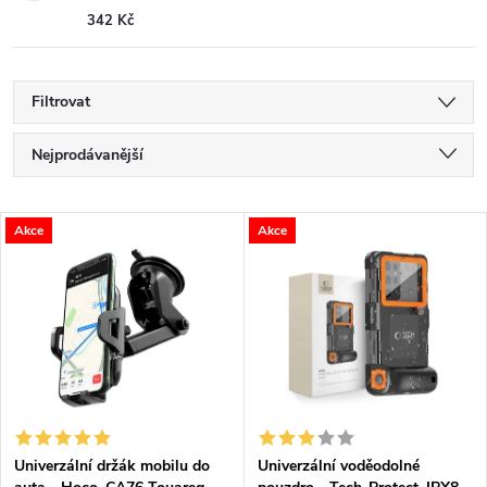
342 Kč
Filtrovat
Ř
Nejprodávanější
a
Nejlevnější
V
Akce
Akce
Nejdražší
z
ý
Abecedně
e
p
n
i
í
s
p
Univerzální držák mobilu do
Univerzální voděodolné