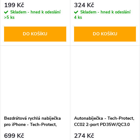
PD20W/QC3.0 White
199 Kč
324 Kč
Skladem - hned k odeslání
Skladem - hned k odeslání
>5 ks
4 ks
DO KOŠÍKU
DO KOŠÍKU
Bezdrátová rychlá nabíječka
Autonabíječka - Tech-Protect,
pro iPhone - Tech-Protect,
CC02 2-port PD35W/QC3.0
QI15W-A28 MagSafe
699 Kč
274 Kč
Wireless Charger Black