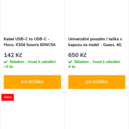
Kabel USB-C to USB-C -
Univerzální pouzdro / taška s
Hoco, X104 Source 60W/3A
kapsou na mobil - Guess, 4G
200cm Black
Metal Logo Script Pink
142 Kč
650 Kč
Skladem - hned k odeslání
Skladem - hned k odeslání
>5 ks
4 ks
DO KOŠÍKU
DO KOŠÍKU
Akce