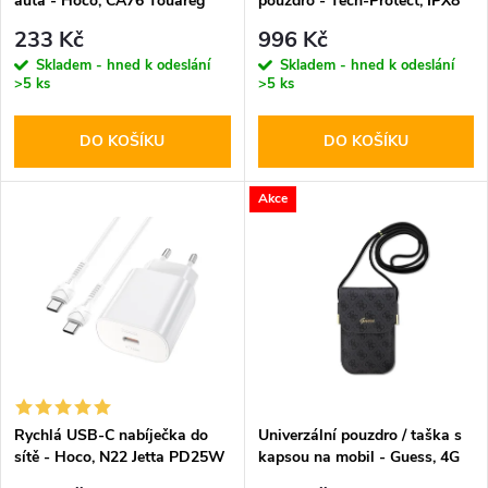
auta - Hoco, CA76 Touareg
pouzdro - Tech-Protect, IPX8
p
Diving Waterproof Case
r
233 Kč
996 Kč
Orange
r
Skladem - hned k odeslání
Skladem - hned k odeslání
>5 ks
>5 ks
o
o
DO KOŠÍKU
DO KOŠÍKU
d
d
u
Akce
u
k
k
t
t
ů
ů
Rychlá USB-C nabíječka do
Univerzální pouzdro / taška s
sítě - Hoco, N22 Jetta PD25W
kapsou na mobil - Guess, 4G
+ USB-C kabel
Metal Logo Script Black