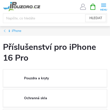
Přejít
NÁKUPNÍ
KOŠÍK
na
obsah
HLEDAT
📱 iPhone
Příslušenství pro iPhone
16 Pro
Pouzdra a kryty
Ochranná skla