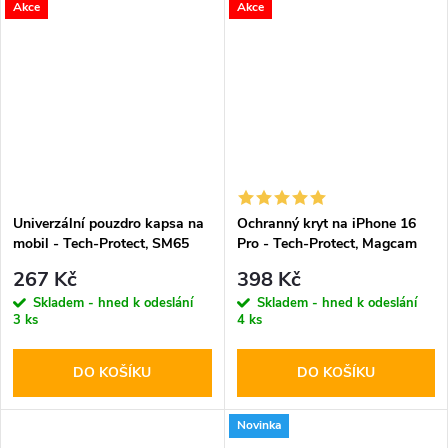
Akce
Akce
Univerzální pouzdro kapsa na
Ochranný kryt na iPhone 16
mobil - Tech-Protect, SM65
Pro - Tech-Protect, Magcam
6.0-6.9" Black
MagSafe Matte Black
267 Kč
398 Kč
Skladem - hned k odeslání
Skladem - hned k odeslání
3 ks
4 ks
DO KOŠÍKU
DO KOŠÍKU
Novinka