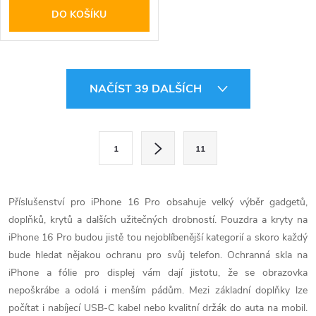
DO KOŠÍKU
O
NAČÍST 39 DALŠÍCH
v
l
S
1
11
t
á
r
d
á
Příslušenství pro iPhone 16 Pro obsahuje velký výběr gadgetů,
a
n
doplňků, krytů a dalších užitečných drobností. Pouzdra a kryty na
k
iPhone 16 Pro budou jistě tou nejoblíbenější kategorií a skoro každý
c
o
bude hledat nějakou ochranu pro svůj telefon. Ochranná skla na
í
iPhone a fólie pro displej vám dají jistotu, že se obrazovka
v
nepoškrábe a odolá i menším pádům. Mezi základní doplňky lze
á
p
počítat i nabíjecí USB-C kabel nebo kvalitní držák do auta na mobil.