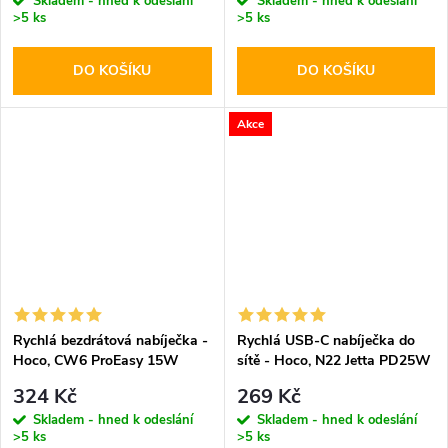
Skladem - hned k odeslání
Skladem - hned k odeslání
>5 ks
>5 ks
DO KOŠÍKU
DO KOŠÍKU
Akce
Rychlá bezdrátová nabíječka -
Rychlá USB-C nabíječka do
Hoco, CW6 ProEasy 15W
sítě - Hoco, N22 Jetta PD25W
White
324 Kč
269 Kč
Skladem - hned k odeslání
Skladem - hned k odeslání
>5 ks
>5 ks