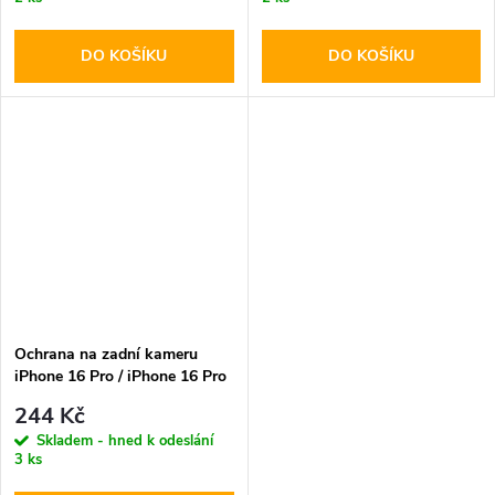
DO KOŠÍKU
DO KOŠÍKU
Ochrana na zadní kameru
iPhone 16 Pro / iPhone 16 Pro
MAX - Hofi, Cam Pro+ Clear
244 Kč
Skladem - hned k odeslání
3 ks