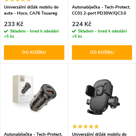
s
p
Univerzální držák mobilu do
Autonabíječka - Tech-Protect,
auta - Hoco, CA76 Touareg
CC01 2-port PD30W/QC3.0
p
r
233 Kč
224 Kč
r
Skladem - hned k odeslání
Skladem - hned k odeslání
>5 ks
>5 ks
o
o
DO KOŠÍKU
DO KOŠÍKU
d
d
u
u
k
k
t
t
ů
ů
Autonabíječka - Tech-Protect,
Univerzální držák mobilu do