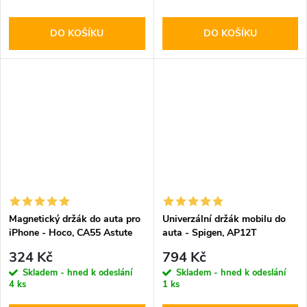
DO KOŠÍKU
DO KOŠÍKU
Magnetický držák do auta pro
Univerzální držák mobilu do
iPhone - Hoco, CA55 Astute
auta - Spigen, AP12T
324 Kč
794 Kč
Skladem - hned k odeslání
Skladem - hned k odeslání
4 ks
1 ks