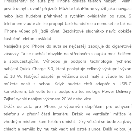
v
Příslušenství do auta pro iPhone dokáže telefon nabíjet i velmi
pevně uchytit uvnitř při jízdě. Můžete tak iPhone využít jako navigaci
l
nebo jako hudební přehrávač s rychlým ovládáním po ruce. S
á
telefonem v autě ale lze propojit také handsfree a nemuset se tak na
iPhone vůbec při jízdě dívat. Bezdrátové sluchátko navíc dokáže
d
částečně telefon i ovládat.
Nabíječka pro iPhone do auta se nejčastěji zapojuje do cigaretové
a
zásuvky. Ta se nachází obvykle na středovém sloupku mezi řidičem
c
a spolucestujícím. Výhodou je podpora technologie rychlého
nabíjení Quick Charge 3.0, která poskytuje celkový výstupní výkon
í
až 18 W. Nabíjecí adaptér je většinou dost malý a všude ho tak
p
můžete nosit s sebou. Když budete chtít adaptér s USB-C
konektorem, tak volte ten s podporou technologie Power Delivery.
r
Zajistí rychlé nabíjení výkonem 20 W nebo více.
Držák do auta pro iPhone je výborným doplňkem pro uchycení
v
telefonu v přední části interiéru. Držák ve ventilační mřížce je
k
vhodným místem, kam telefon umístit. Díky větrání se bude za jízdy
chladit a nemělo by mu tak vadit ani ostré slunce. Další volbou je