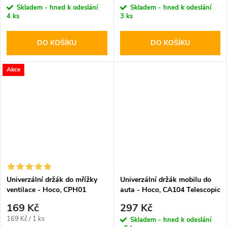
Skladem - hned k odeslání
Skladem - hned k odeslání
4 ks
3 ks
DO KOŠÍKU
DO KOŠÍKU
Akce
Univerzální držák do mřížky
Univerzální držák mobilu do
ventilace - Hoco, CPH01
auta - Hoco, CA104 Telescopic
Mobile
169 Kč
297 Kč
Měrná
169 Kč / 1 ks
Skladem - hned k odeslání