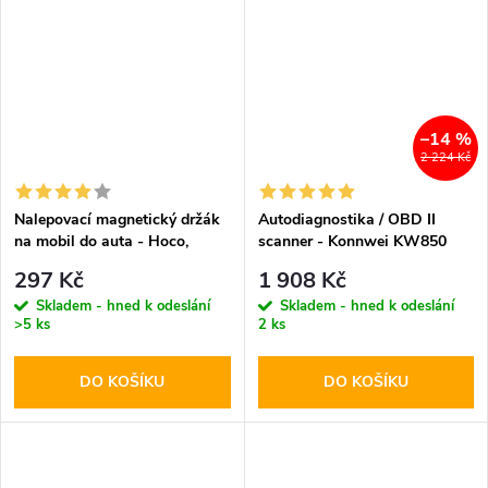
–14 %
2 224 Kč
Nalepovací magnetický držák
Autodiagnostika / OBD II
na mobil do auta - Hoco,
scanner - Konnwei KW850
CA53 Intelligent
297 Kč
1 908 Kč
Skladem - hned k odeslání
Skladem - hned k odeslání
>5 ks
2 ks
DO KOŠÍKU
DO KOŠÍKU