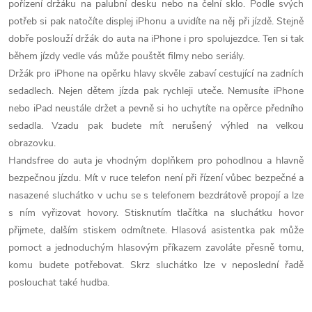
y
pořízení držáku na palubní desku nebo na čelní sklo. Podle svých
v
potřeb si pak natočíte displej iPhonu a uvidíte na něj při jízdě. Stejně
dobře poslouží držák do auta na iPhone i pro spolujezdce. Ten si tak
ý
během jízdy vedle vás může pouštět filmy nebo seriály.
Držák pro iPhone na opěrku hlavy skvěle zabaví cestující na zadních
p
sedadlech. Nejen dětem jízda pak rychleji uteče. Nemusíte iPhone
i
nebo iPad neustále držet a pevně si ho uchytíte na opěrce předního
sedadla. Vzadu pak budete mít nerušený výhled na velkou
s
obrazovku.
u
Handsfree do auta je vhodným doplňkem pro pohodlnou a hlavně
bezpečnou jízdu. Mít v ruce telefon není při řízení vůbec bezpečné a
nasazené sluchátko v uchu se s telefonem bezdrátově propojí a lze
s ním vyřizovat hovory. Stisknutím tlačítka na sluchátku hovor
přijmete, dalším stiskem odmítnete. Hlasová asistentka pak může
pomoct a jednoduchým hlasovým příkazem zavoláte přesně tomu,
komu budete potřebovat. Skrz sluchátko lze v neposlední řadě
poslouchat také hudba.