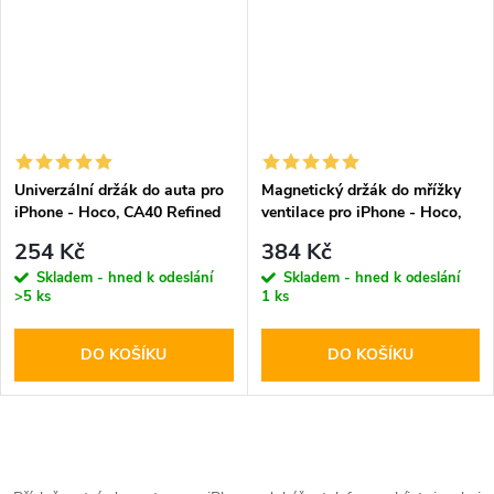
Univerzální držák do auta pro
Magnetický držák do mřížky
iPhone - Hoco, CA40 Refined
ventilace pro iPhone - Hoco,
CA23 Lotto
254 Kč
384 Kč
Skladem - hned k odeslání
Skladem - hned k odeslání
>5 ks
1 ks
DO KOŠÍKU
DO KOŠÍKU
O