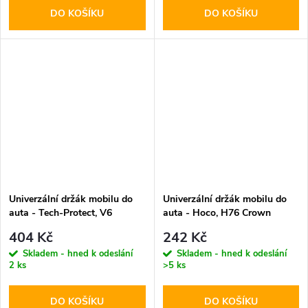
DO KOŠÍKU
DO KOŠÍKU
Univerzální držák mobilu do
Univerzální držák mobilu do
auta - Tech-Protect, V6
auta - Hoco, H76 Crown
Dashboard & Vent
404 Kč
242 Kč
Skladem - hned k odeslání
Skladem - hned k odeslání
2 ks
>5 ks
DO KOŠÍKU
DO KOŠÍKU