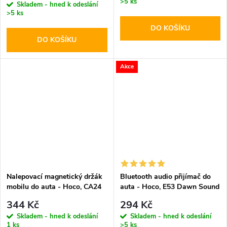
>5 ks
cena:
Skladem - hned k odeslání
>5 ks
DO KOŠÍKU
DO KOŠÍKU
Akce
Nalepovací magnetický držák
Bluetooth audio přijímač do
mobilu do auta - Hoco, CA24
auta - Hoco, E53 Dawn Sound
Lotto
344 Kč
294 Kč
Skladem - hned k odeslání
Skladem - hned k odeslání
1 ks
>5 ks