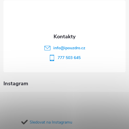
á
p
a
t
info
@
ipouzdro.cz
í
777 503 645
Instagram
Sledovat na Instagramu