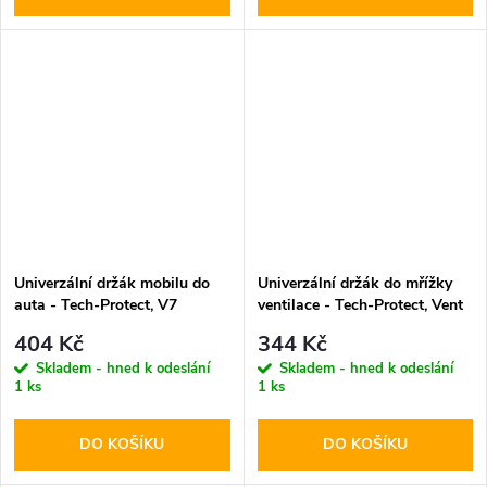
Univerzální držák mobilu do
Univerzální držák do mřížky
auta - Tech-Protect, V7
ventilace - Tech-Protect, Vent
Dashboard & Vent
V3
404 Kč
344 Kč
Skladem - hned k odeslání
Skladem - hned k odeslání
1 ks
1 ks
DO KOŠÍKU
DO KOŠÍKU