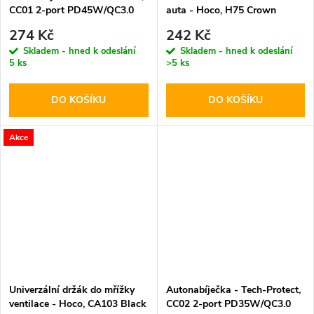
CC01 2-port PD45W/QC3.0
auta - Hoco, H75 Crown
274 Kč
242 Kč
Skladem - hned k odeslání
Skladem - hned k odeslání
5 ks
>5 ks
DO KOŠÍKU
DO KOŠÍKU
Akce
Univerzální držák do mřížky
Autonabíječka - Tech-Protect,
ventilace - Hoco, CA103 Black
CC02 2-port PD35W/QC3.0