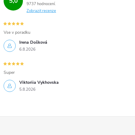
5,0
9737 hodnocení
Zobrazit recenze
Vse v poradku
Irena Došková
6.8.2026
Super
Viktoriia Vykhovska
5.8.2026
Z