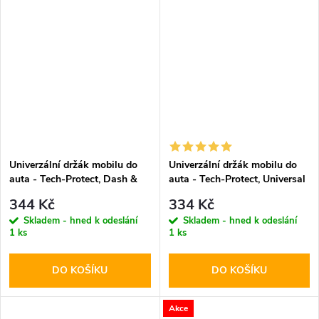
Univerzální držák mobilu do
Univerzální držák mobilu do
auta - Tech-Protect, Dash &
auta - Tech-Protect, Universal
Windshield V3
344 Kč
334 Kč
Skladem - hned k odeslání
Skladem - hned k odeslání
1 ks
1 ks
DO KOŠÍKU
DO KOŠÍKU
Akce