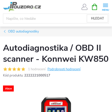
Přejít
NÁKUPNÍ
KOŠÍK
na
obsah
HLEDAT
OBD autodiagnostiky
Autodiagnostika / OBD II
scanner - Konnwei KW850
1 hodnocení
Podrobnosti hodnocení
Kód produktu:
2222221000517
Akce