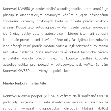
Konnwei KW850 je profesionální autodiagnostika, která umožňuje
přístup k diagnostickým chybovým kódům a jejich následnému
zobrazení. Záznamy chybových kódů si můžete přečíst kdykoliv
a sami. Koupě této autodiagnostiky Vám ušetří peníze, provedení
jedné diagnostiky auta v autoservise – kterou jste nyní schopni
jednoduše provést sami. Navíc můžete díky častějšímu kontrolování
lépe předejít velké poruše motoru vozidla, jejíž odstranění by mohlo
být velmi nákladné. Máte možnost také odhalit technické závady
u ojetého vozidlo předtím, než ho koupíte. Jestliže kupujete
autodiagnostiku pro použití v autoservise, pak věřte, že vám
Konnwei KW850 bude věrným společníkem.
Mnoho funkcí v malém těle
Konnwei KW850 podporuje CAN a veškeré další současné OBD II
protokoly, takže na ní můžete zkontrolovat většinu aut na trhu. Je
schopna vymazat diagnostická chybová hlášení (DTCs)