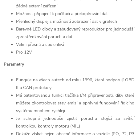
žádné externí zařízení
Možnost připojení k počítači a překopírování dat
Přehledný displej s možností zobrazení dat v grafech
Barevné LED diody a zabudovaný reproduktor pro jednodušší
zprostředkování poruch a dat
Velmi přesná a spolehlivá
Pro 12V
Parametry
Funguje na všech autech od roku 1996, která podporují OBD
II a CAN protokoly
Má patentovanou funkci tlačítka I/M připravenosti, díky které
můžete zkontrolovat stav emisí a správné fungování řídícího
systému mnohem rychleji
Je schopná jednoduše zjistit poruchu stojící za svítící
kontrolkou kontroly motoru (MIL)
Dokáže získat nejen obecné informace o vozidle (PO, P2, P3