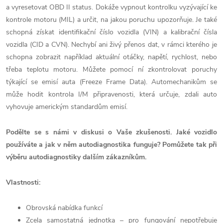
a vyresetovat OBD II status. Dokáže vypnout kontrolku vyzývající ke
kontrole motoru (MIL) a určit, na jakou poruchu upozorňuje. Je také
schopná získat identifikační číslo vozidla (VIN) a kalibrační čísla
vozidla (CID a CVN). Nechybí ani živý přenos dat, v rámci kterého je
schopna zobrazit například aktuální otáčky, napětí, rychlost, nebo
třeba teplotu motoru. Můžete pomocí ní zkontrolovat poruchy
týkající se emisí auta (Freeze Frame Data). Automechanikům se
může hodit kontrola I/M připravenosti, která určuje, zdali auto
vyhovuje americkým standardům emisí.
Podělte se s námi v diskusi o Vaše zkušenosti. Jaké vozidlo
používáte a jak v něm autodiagnostika funguje? Pomůžete tak při
výběru autodiagnostiky dalším zákazníkům.
Vlastnosti:
Obrovská nabídka funkcí
Zcela samostatná jednotka – pro fungování nepotřebuje