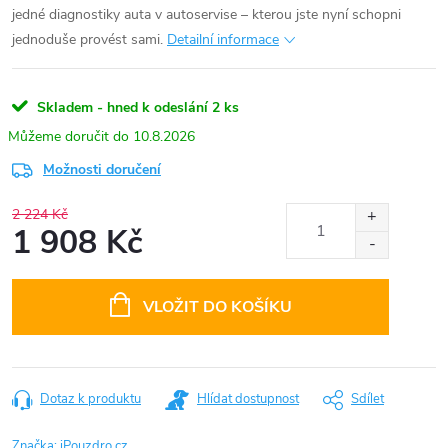
jedné diagnostiky auta v autoservise – kterou jste nyní schopni
jednoduše provést sami.
Detailní informace
Skladem - hned k odeslání
2 ks
10.8.2026
Možnosti doručení
2 224 Kč
1 908 Kč
Měrná
cena:
VLOŽIT DO KOŠÍKU
Dotaz k produktu
Hlídat dostupnost
Sdílet
Značka:
iPouzdro.cz