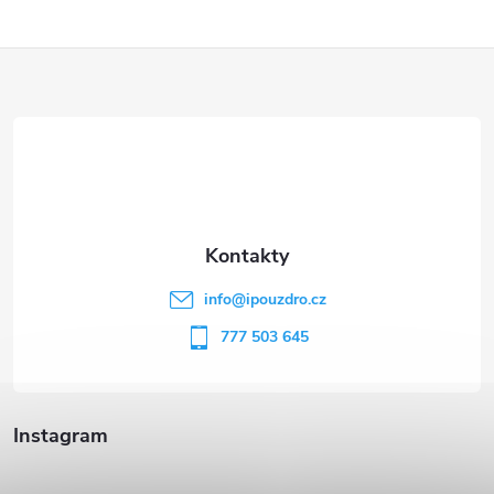
Z
á
p
a
t
info
@
ipouzdro.cz
í
777 503 645
Instagram