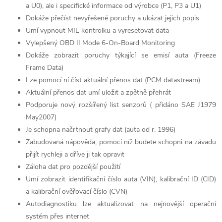
a U0), ale i specifické informace od výrobce (P1, P3 a U1)
Dokáže přečíst nevyřešené poruchy a ukázat jejich popis
Umí vypnout MIL kontrolku a vyresetovat data
Vylepšený OBD II Mode 6-On-Board Monitoring
Dokáže zobrazit poruchy týkající se emisí auta (Freeze
Frame Data)
Lze pomocí ní číst aktuální přenos dat (PCM datastream)
Aktuální přenos dat umí uložit a zpětně přehrát
Podporuje nový rozšířený list senzorů ( přidáno SAE J1979
May2007)
Je schopna načrtnout grafy dat (auta od r. 1996)
Zabudovaná nápověda, pomocí níž budete schopni na závadu
přijít rychleji a dříve ji tak opravit
Záloha dat pro pozdější použití
Umí zobrazit identifikační číslo auta (VIN), kalibrační ID (CID)
a kalibrační ověřovací číslo (CVN)
Autodiagnostiku lze aktualizovat na nejnovější operační
systém přes internet