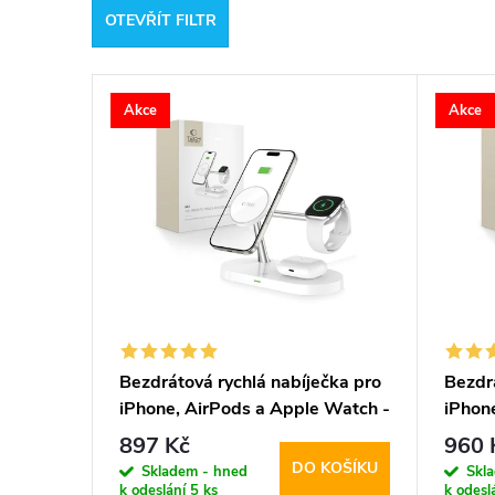
OTEVŘÍT FILTR
e
V
n
Akce
Akce
ý
í
p
p
i
r
s
o
p
d
Bezdrátová rychlá nabíječka pro
Bezdr
iPhone, AirPods a Apple Watch -
iPhon
r
u
Tech-Protect, A12 MagSafe
Tech-
897 Kč
960 
Wireless Charger White
Wirel
DO KOŠÍKU
o
Skladem - hned
Skl
k
k odeslání
5 ks
k odesl