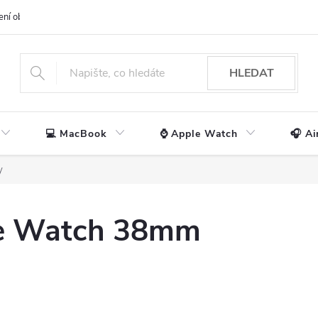
ení obchodu
📃 Obchodní podmínky
🔒 Ochrana os. údajů
📞 Ko
HLEDAT
💻 MacBook
⌚ Apple Watch
🎧 Ai
y
le Watch 38mm