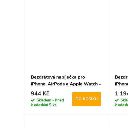
Bezdrátová nabíječka pro
Bezdr
iPhone, AirPods a Apple Watch -
iPhon
Tech-Protect, QI15W-A42
Tech-
944 Kč
1 19
MagSafe Space Gray
MagSa
DO KOŠÍKU
Skladem - hned
Skl
Whit
k odeslání
5 ks
k odesl