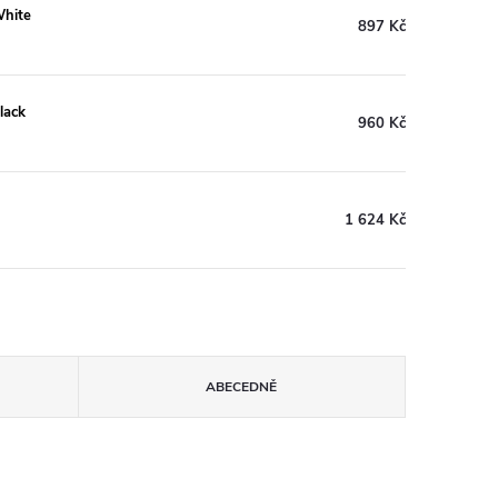
White
897 Kč
lack
960 Kč
1 624 Kč
ABECEDNĚ