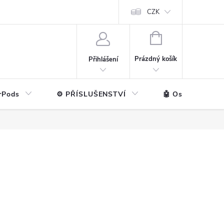
ntakt
💼 Pro firmy
CZK
NÁKUPNÍ
KOŠÍK
Prázdný košík
Přihlášení
rPods
⚙️ PŘÍSLUŠENSTVÍ
🤖 Ostatní značk