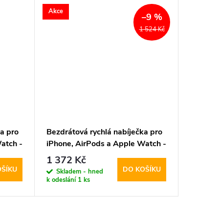
Akce
–9 %
1 524 Kč
a pro
Bezdrátová rychlá nabíječka pro
atch -
iPhone, AirPods a Apple Watch -
Ringke, QI2 MagSafe Wireless
1 372 Kč
 Black
Charger White
OŠÍKU
DO KOŠÍKU
Skladem - hned
k odeslání
1 ks