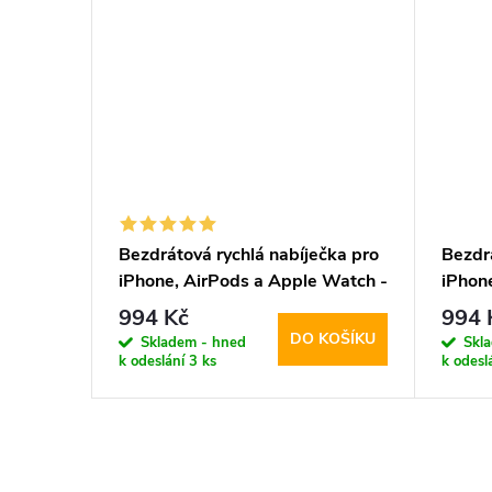
Bezdrátová rychlá nabíječka pro
Bezdr
iPhone, AirPods a Apple Watch -
iPhon
Tech-Protect, A22 MagSafe
Tech-
994 Kč
994 
Wireless Charger White
Wirel
DO KOŠÍKU
Skladem - hned
Skl
k odeslání
3 ks
k odesl
O