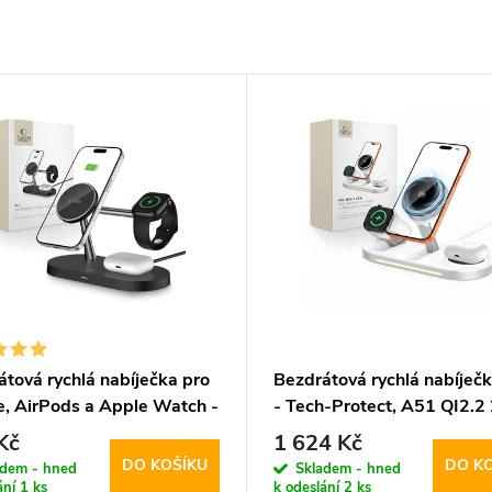
átová rychlá nabíječka pro
Bezdrátová rychlá nabíječk
e, AirPods a Apple Watch -
- Tech-Protect, A51 QI2.
Protect, A12 MagSafe
MagSafe Wireless Charge
Kč
1 624 Kč
ess Charger Black
White
DO KOŠÍKU
DO K
adem - hned
Skladem - hned
ání
1 ks
k odeslání
2 ks