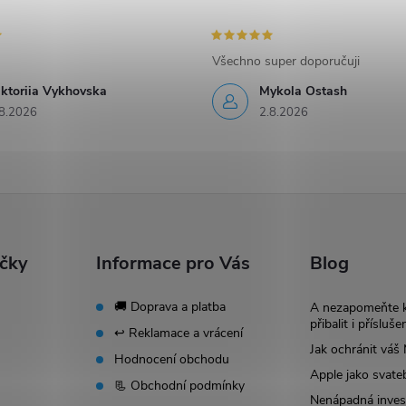
Všechno super doporučuji
iktoriia Vykhovska
Mykola Ostash
8.2026
2.8.2026
ačky
Informace pro Vás
Blog
🚚 Doprava a platba
A nezapomeňte 
přibalit i přísluše
↩️ Reklamace a vrácení
Jak ochránit vá
Hodnocení obchodu
Apple jako svate
📃 Obchodní podmínky
Nenápadná invest