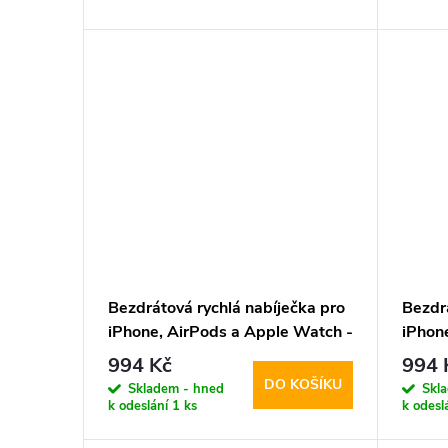
d
t
u
ů
k
t
ů
Bezdrátová rychlá nabíječka pro
Bezdr
iPhone, AirPods a Apple Watch -
iPhon
Tech-Protect, QI15W-A41
Tech-
994 Kč
994 
MagSafe Wireless Charger
MagSa
DO KOŠÍKU
Skladem - hned
Skl
White
k odeslání
1 ks
k odesl