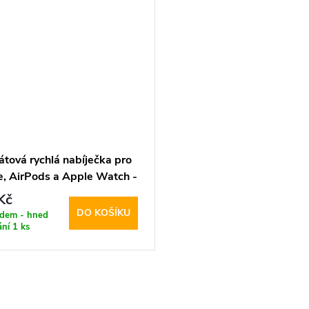
átová rychlá nabíječka pro
e, AirPods a Apple Watch -
Protect, A22 MagSafe
Kč
ess Charger Black
DO KOŠÍKU
adem - hned
ání
1 ks