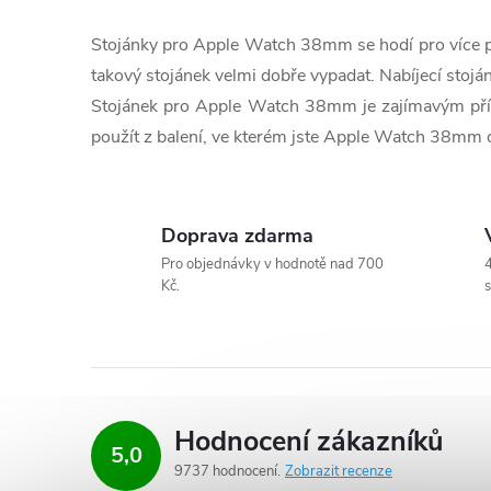
v
Stojánky pro Apple Watch
38mm se hodí pro více p
l
takový stojánek velmi dobře vypadat. Nabíjecí sto
Stojánek pro Apple Watch
38mm je zajímavým přísl
á
použít z balení, ve kterém jste Apple Watch
38mm o
d
a
Doprava zdarma
c
Pro objednávky v hodnotě nad 700
4
í
Kč.
s
p
r
v
Hodnocení zákazníků
5,0
k
9737 hodnocení
Zobrazit recenze