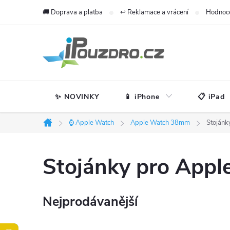
Přejít
🚚 Doprava a platba
↩️ Reklamace a vrácení
Hodnoc
na
obsah
✨ NOVINKY
📱 iPhone
📋 iPad
⌚ Apple Watch
Apple Watch 38mm
Stojánk
Domů
Stojánky pro App
Nejprodávanější