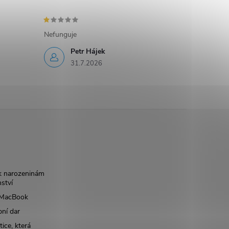
Nefunguje
Petr Hájek
31.7.2026
k narozeninám
nství
š MacBook
bní dar
ice, která