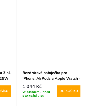
a 3in1
Bezdrátová nabíječka pro
2 25W
iPhone, AirPods a Apple Watch -
 Black
Tech-Protect, QI15W-A43
1 044 Kč
MagSafe Black
OŠÍKU
DO KOŠÍKU
Skladem - hned
k odeslání
2 ks