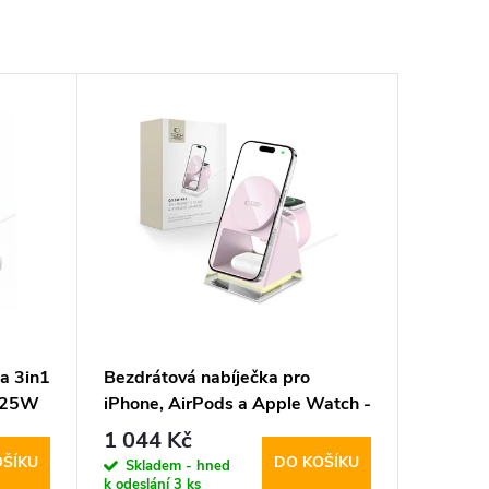
a 3in1
Bezdrátová nabíječka pro
2 25W
iPhone, AirPods a Apple Watch -
r
Tech-Protect, QI15W-A43
1 044 Kč
MagSafe Pink
OŠÍKU
DO KOŠÍKU
Skladem - hned
k odeslání
3 ks