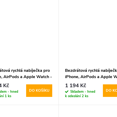
átová rychlá nabíječka pro
Bezdrátová rychlá nabíječk
e, AirPods a Apple Watch -
iPhone, AirPods a Apple W
Protect, QI15W-A45
Tech-Protect, QI15W-A45
4 Kč
1 194 Kč
fe Wireless Charger
MagSafe Wireless Charger
DO KOŠÍKU
DO K
adem - hned
Skladem - hned
e
ání
1 ks
k odeslání
2 ks