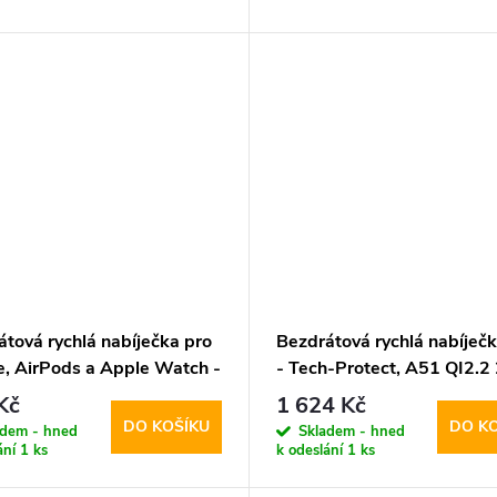
átová rychlá nabíječka pro
Bezdrátová rychlá nabíječk
e, AirPods a Apple Watch -
- Tech-Protect, A51 QI2.
Protect, QI15W-A41
MagSafe Wireless Charger
Kč
1 624 Kč
fe Wireless Charger Black
DO KOŠÍKU
DO K
adem - hned
Skladem - hned
ání
1 ks
k odeslání
1 ks