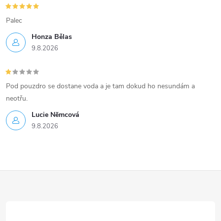
Palec
Honza Bělas
9.8.2026
Pod pouzdro se dostane voda a je tam dokud ho nesundám a
neotřu.
Lucie Nĕmcová
9.8.2026
Z
á