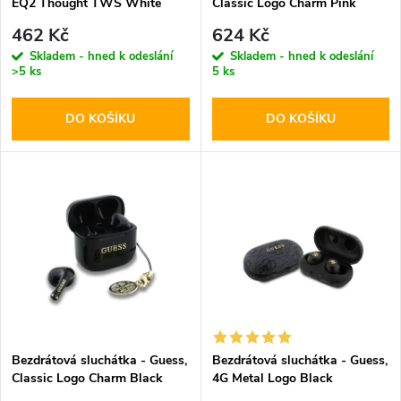
p
EQ2 Thought TWS White
Classic Logo Charm Pink
p
r
462 Kč
624 Kč
r
Skladem - hned k odeslání
Skladem - hned k odeslání
>5 ks
5 ks
o
o
DO KOŠÍKU
DO KOŠÍKU
d
d
u
u
k
k
t
t
ů
ů
Bezdrátová sluchátka - Guess,
Bezdrátová sluchátka - Guess,
Classic Logo Charm Black
4G Metal Logo Black