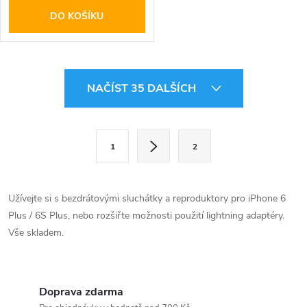
DO KOŠÍKU
O
NAČÍST 35 DALŠÍCH
v
l
S
1
2
t
á
r
d
á
Užívejte si s bezdrátovými sluchátky a reproduktory pro iPhone 6
a
n
Plus / 6S Plus, nebo rozšiřte možnosti použití lightning adaptéry.
k
Vše skladem.
c
o
í
v
á
Doprava zdarma
p