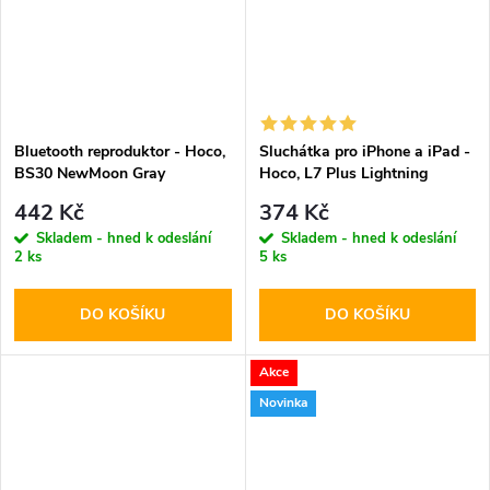
Bluetooth reproduktor - Hoco,
Sluchátka pro iPhone a iPad -
BS30 NewMoon Gray
Hoco, L7 Plus Lightning
442 Kč
374 Kč
Skladem - hned k odeslání
Skladem - hned k odeslání
2 ks
5 ks
DO KOŠÍKU
DO KOŠÍKU
Akce
Novinka