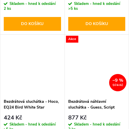
Skladem - hned k odeslání
Skladem - hned k odeslání
2 ks
>5 ks
DO KOŠÍKU
DO KOŠÍKU
Akce
–9 %
974 Kč
Bezdrátová sluchátka - Hoco,
Bezdrátová náhlavní
EQ24 Bird White Star
sluchátka - Guess, Script
Metal Logo Brown
424 Kč
877 Kč
Skladem - hned k odeslání
Skladem - hned k odeslání