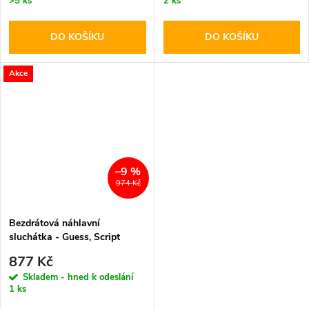
>5 ks
2 ks
DO KOŠÍKU
DO KOŠÍKU
Akce
–9 %
974 Kč
Bezdrátová náhlavní
sluchátka - Guess, Script
Metal Logo Pink
877 Kč
Skladem - hned k odeslání
1 ks