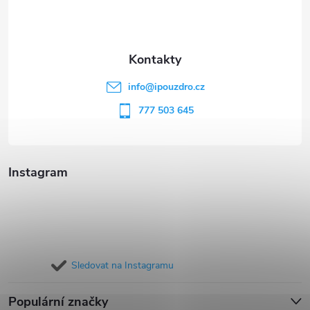
p
a
t
info
@
ipouzdro.cz
í
777 503 645
Instagram
Sledovat na Instagramu
Populární značky