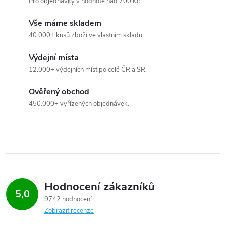
n
Pro objednávky v hodnotě nad 700 Kč.
r
í
Vše máme skladem
v
40.000+ kusů zboží ve vlastním skladu.
k
Výdejní místa
12.000+ výdejních míst po celé ČR a SR.
y
v
Ověřený obchod
450.000+ vyřízených objednávek.
ý
p
i
s
Hodnocení zákazníků
u
5,0
9742 hodnocení
Zobrazit recenze