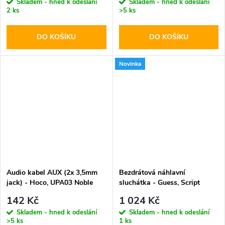
Skladem - hned k odeslání
Skladem - hned k odeslání
2 ks
>5 ks
DO KOŠÍKU
DO KOŠÍKU
Novinka
Audio kabel AUX (2x 3,5mm
Bezdrátová náhlavní
jack) - Hoco, UPA03 Noble
sluchátka - Guess, Script
Metal Logo ENC White
142 Kč
1 024 Kč
Skladem - hned k odeslání
Skladem - hned k odeslání
>5 ks
1 ks