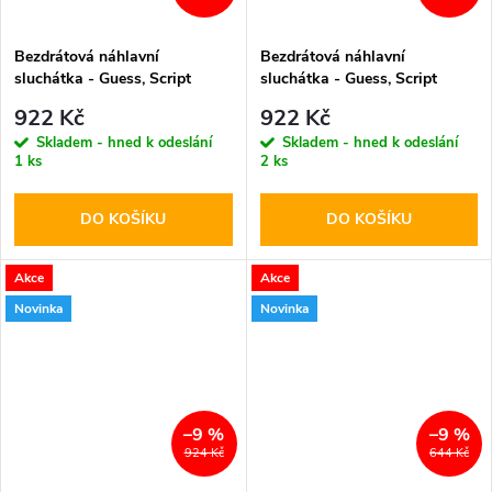
Bezdrátová náhlavní
Bezdrátová náhlavní
sluchátka - Guess, Script
sluchátka - Guess, Script
Metal Logo ENC Black
Metal Logo ENC Orange
922 Kč
922 Kč
Skladem - hned k odeslání
Skladem - hned k odeslání
1 ks
2 ks
DO KOŠÍKU
DO KOŠÍKU
Akce
Akce
Novinka
Novinka
–9 %
–9 %
924 Kč
644 Kč