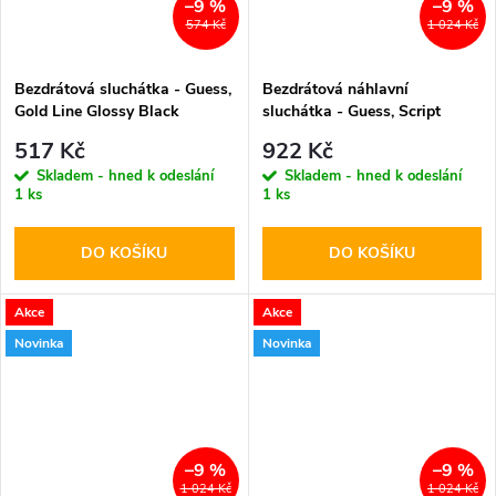
–9 %
–9 %
574 Kč
1 024 Kč
Bezdrátová sluchátka - Guess,
Bezdrátová náhlavní
Gold Line Glossy Black
sluchátka - Guess, Script
Metal Logo ENC Pink
517 Kč
922 Kč
Skladem - hned k odeslání
Skladem - hned k odeslání
1 ks
1 ks
DO KOŠÍKU
DO KOŠÍKU
Akce
Akce
Novinka
Novinka
–9 %
–9 %
1 024 Kč
1 024 Kč