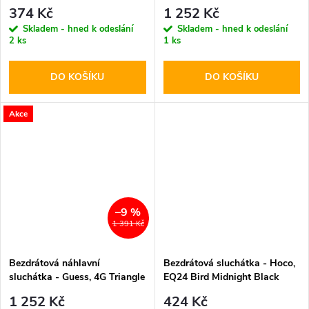
UltraBoost Lightning Core G2
Logo ENC Black
374 Kč
1 252 Kč
White
Skladem - hned k odeslání
Skladem - hned k odeslání
2 ks
1 ks
DO KOŠÍKU
DO KOŠÍKU
Akce
–9 %
1 391 Kč
Bezdrátová náhlavní
Bezdrátová sluchátka - Hoco,
sluchátka - Guess, 4G Triangle
EQ24 Bird Midnight Black
Logo ENC Brown
1 252 Kč
424 Kč