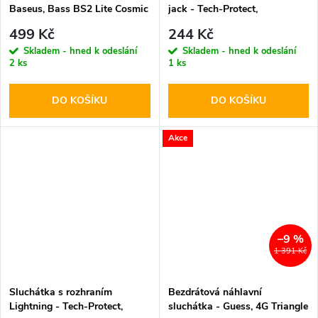
Baseus, Bass BS2 Lite Cosmic
jack - Tech-Protect,
Black
UltraBoost Mini Jack Core G2
499 Kč
244 Kč
White
Skladem - hned k odeslání
Skladem - hned k odeslání
2 ks
1 ks
DO KOŠÍKU
DO KOŠÍKU
Akce
–9 %
1 391 Kč
Sluchátka s rozhraním
Bezdrátová náhlavní
Lightning - Tech-Protect,
sluchátka - Guess, 4G Triangle