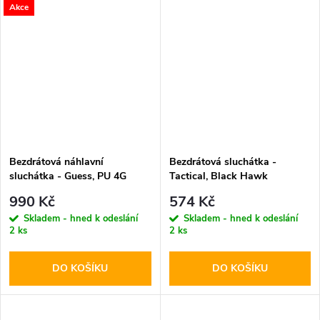
Akce
Bezdrátová náhlavní
Bezdrátová sluchátka -
sluchátka - Guess, PU 4G
Tactical, Black Hawk
Triangle Logo Black
StrikePods
990 Kč
574 Kč
Skladem - hned k odeslání
Skladem - hned k odeslání
2 ks
2 ks
DO KOŠÍKU
DO KOŠÍKU