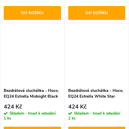
DO KOŠÍKU
DO KOŠÍKU
Bezdrátová sluchátka - Hoco,
Bezdrátová sluchátka - Hoco,
EQ24 Estrella Midnight Black
EQ24 Estrella White Star
424 Kč
424 Kč
Skladem - hned k odeslání
Skladem - hned k odeslání
1 ks
2 ks