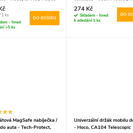
Kč
274 Kč
DO K
/ 1 ks
Skladem - hned
DO KOŠÍKU
k odeslání
1 ks
adem - hned
ání
>5 ks
átová MagSafe nabíječka /
Univerzální držák mobilu d
do auta - Tech-Protect,
- Hoco, CA104 Telescopic