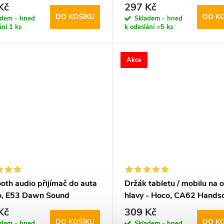
W-V1 Dashboard & Vent
Kč
297 Kč
DO KOŠÍKU
DO K
adem - hned
Skladem - hned
ání
1 ks
k odeslání
>5 ks
Akce
oth audio přijímač do auta
Držák tabletu / mobilu na 
o, E53 Dawn Sound
hlavy - Hoco, CA62 Hand
Kč
309 Kč
DO KOŠÍKU
DO K
adem - hned
Skladem - hned