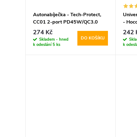
Autonabíječka - Tech-Protect,
Univer
CC01 2-port PD45W/QC3.0
- Hoc
274 Kč
242 
DO KOŠÍKU
Skladem - hned
Skl
k odeslání
5 ks
k odesl