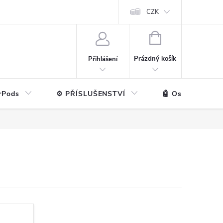
ntakt
💼 Pro firmy
CZK
NÁKUPNÍ
KOŠÍK
Prázdný košík
Přihlášení
rPods
⚙️ PŘÍSLUŠENSTVÍ
🤖 Ostatní značk