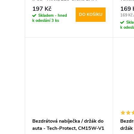
197 Kč
169 
DO KOŠÍKU
Měrná
169 Kč 
Skladem - hned
k odeslání
3 ks
cena:
Skl
k odesl
Bezdrátová nabíječka / držák do
Bezdr
auta - Tech-Protect, CM15W-V1
držák 