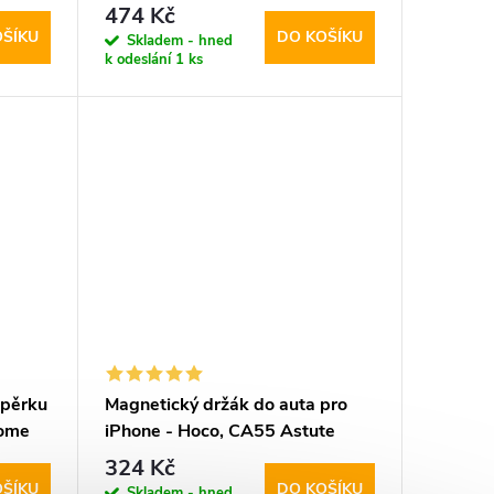
474 Kč
OŠÍKU
DO KOŠÍKU
Skladem - hned
k odeslání
1 ks
opěrku
Magnetický držák do auta pro
some
iPhone - Hoco, CA55 Astute
324 Kč
OŠÍKU
DO KOŠÍKU
Skladem - hned