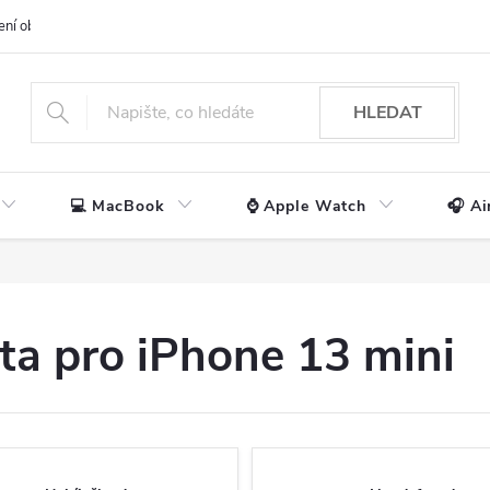
ení obchodu
📃 Obchodní podmínky
🔒 Ochrana os. údajů
📞 Ko
HLEDAT
💻 MacBook
⌚ Apple Watch
🎧 Ai
uta pro iPhone 13 mini