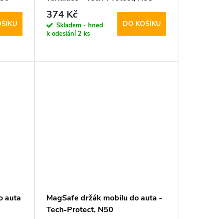
374 Kč
OŠÍKU
DO KOŠÍKU
Skladem - hned
k odeslání
2 ks
o auta
MagSafe držák mobilu do auta -
Tech-Protect, N50