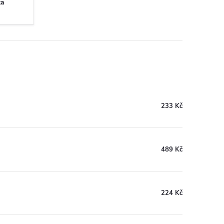
ta
233 Kč
489 Kč
224 Kč