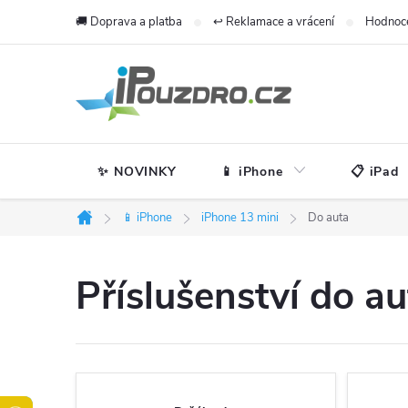
Přejít
🚚 Doprava a platba
↩️ Reklamace a vrácení
Hodnoc
na
obsah
✨ NOVINKY
📱 iPhone
📋 iPad
📱 iPhone
iPhone 13 mini
Do auta
Domů
Příslušenství do a