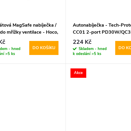
átová MagSafe nabíječka /
Autonabíječka - Tech-Prot
do mřížky ventilace - Hoco,
CC01 2-port PD30W/QC3
Magic
Kč
224 Kč
DO KOŠÍKU
DO K
adem - hned
Skladem - hned
ání
>5 ks
k odeslání
>5 ks
Akce