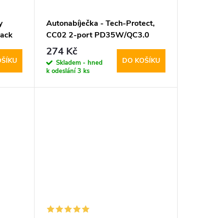
y
Autonabíječka - Tech-Protect,
lack
CC02 2-port PD35W/QC3.0
274 Kč
OŠÍKU
DO KOŠÍKU
Skladem - hned
k odeslání
3 ks