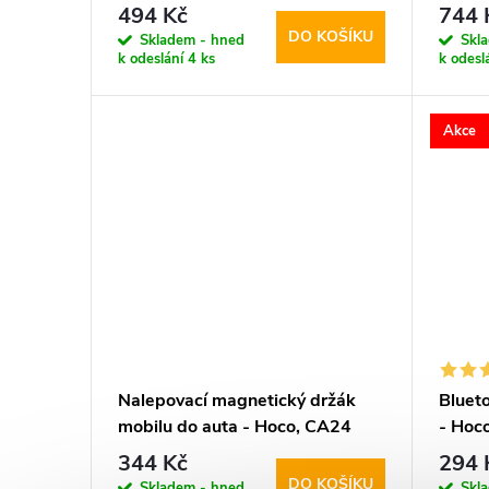
Dashboard & Vent
MM15
494 Kč
744 
DO KOŠÍKU
Skladem - hned
Skl
k odeslání
4 ks
k odesl
Akce
Nalepovací magnetický držák
Blueto
mobilu do auta - Hoco, CA24
- Hoc
Lotto
344 Kč
294 
DO KOŠÍKU
Skladem - hned
Skl