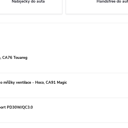
Nabíječky do auta
Handsfree do au
co, CA76 Touareg
o mřížky ventilace - Hoco, CA91 Magic
2-port PD30W/QC3.0