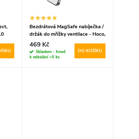
ect,
Bezdrátová MagSafe nabíječka /
.0
držák do mřížky ventilace - Hoco,
CA85 Ultrafast
469 Kč
OŠÍKU
DO KOŠÍKU
Skladem - hned
k odeslání
>5 ks