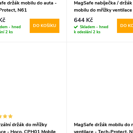
fe držák mobilu do auta -
MagSafe nabíječka / držák
Protect, N61
mobilu do mřížky ventilace
Tech-Protect, MM15W-V1
Kč
644 Kč
DO KOŠÍKU
DO K
adem - hned
Skladem - hned
ání
2 ks
k odeslání
2 ks
zální držák do mřížky
MagSafe držák mobilu do 
lace - Hoco, CPH01 Mobile
ventilace - Tech-Protect, 