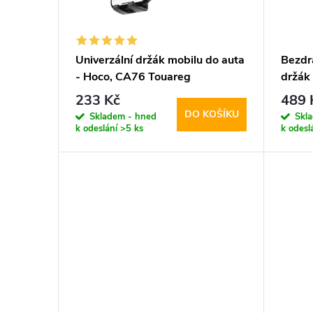
s
o
p
d
Univerzální držák mobilu do auta
Bezdr
- Hoco, CA76 Touareg
držák 
r
u
CA91 
233 Kč
489 
DO KOŠÍKU
o
Skladem - hned
Skl
k
k odeslání
>5 ks
k odesl
d
t
u
ů
k
t
ů