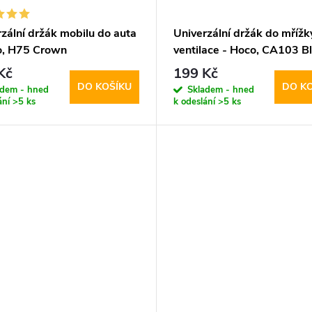
zální držák mobilu do auta
Univerzální držák do mřížk
o, H75 Crown
ventilace - Hoco, CA103 B
Kč
199 Kč
DO KOŠÍKU
DO K
adem - hned
Skladem - hned
ání
>5 ks
k odeslání
>5 ks