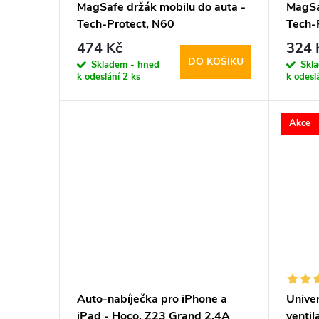
MagSafe držák mobilu do auta -
MagSa
Tech-Protect, N60
Tech-
474 Kč
324 
DO KOŠÍKU
Skladem - hned
Skl
k odeslání
2 ks
k odesl
Akce
Auto-nabíječka pro iPhone a
Univer
iPad - Hoco, Z23 Grand 2.4A
venti