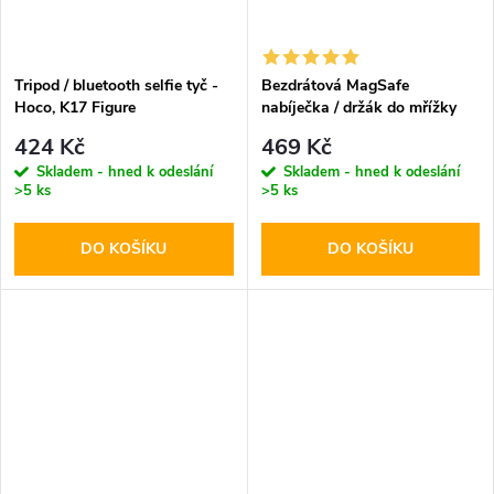
Tripod / bluetooth selfie tyč -
Bezdrátová MagSafe
Hoco, K17 Figure
nabíječka / držák do mřížky
ventilace - Hoco, CA85
424 Kč
469 Kč
Ultrafast
Skladem - hned k odeslání
Skladem - hned k odeslání
>5 ks
>5 ks
DO KOŠÍKU
DO KOŠÍKU