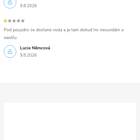
9.8.2026
Pod pouzdro se dostane voda a je tam dokud ho nesundám a
neotřu.
Lucie Nĕmcová
9.8.2026
Z
á
p
a