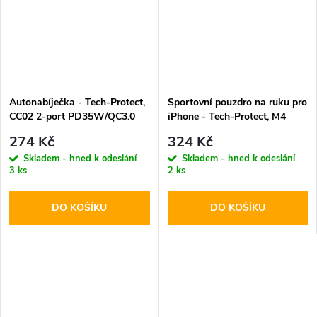
Autonabíječka - Tech-Protect,
Sportovní pouzdro na ruku pro
CC02 2-port PD35W/QC3.0
iPhone - Tech-Protect, M4
Universal Armband
274 Kč
324 Kč
Skladem - hned k odeslání
Skladem - hned k odeslání
3 ks
2 ks
DO KOŠÍKU
DO KOŠÍKU