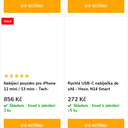
DO KOŠÍKU
DO KOŠÍKU
Akce
Nabíjecí pouzdro pro iPhone
Rychlá USB-C nabíječka do
12 mini / 13 mini - Tech-
sítě - Hoco, N14 Smart
Protect, Powercase 4700mAh
PD20W
856 Kč
272 Kč
Skladem - hned k odeslání
Skladem - hned k odeslání
3 ks
>5 ks
DO KOŠÍKU
DO KOŠÍKU