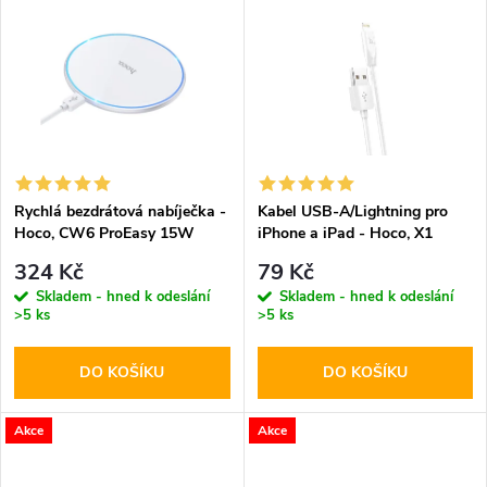
u
k
k
t
t
ů
ů
Rychlá bezdrátová nabíječka -
Kabel USB-A/Lightning pro
Hoco, CW6 ProEasy 15W
iPhone a iPad - Hoco, X1
White
White 100cm
324 Kč
79 Kč
Skladem - hned k odeslání
Skladem - hned k odeslání
>5 ks
>5 ks
DO KOŠÍKU
DO KOŠÍKU
Akce
Akce