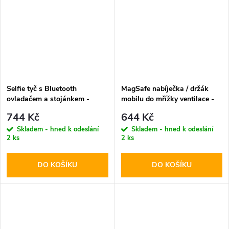
Selfie tyč s Bluetooth
MagSafe nabíječka / držák
ovladačem a stojánkem -
mobilu do mřížky ventilace -
Tech-Protect, L10S MagSafe
Tech-Protect, MM15W-V1
744 Kč
644 Kč
Selfie Stick Tripod Pink
Skladem - hned k odeslání
Skladem - hned k odeslání
2 ks
2 ks
DO KOŠÍKU
DO KOŠÍKU