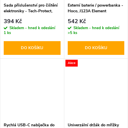
Sada příslušenství pro čištění
Externí baterie / powerbanka -
elektroniky - Tech-Protect,
Hoco, J123A Element
CS01 Cleaner Set
20000mAh Black
394 Kč
542 Kč
Skladem - hned k odeslání
Skladem - hned k odeslání
1 ks
>5 ks
DO KOŠÍKU
DO KOŠÍKU
Akce
Rychlá USB-C nabíječka do
Univerzální držák do mřížky