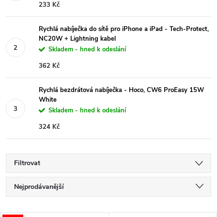
233 Kč
Rychlá nabíječka do sítě pro iPhone a iPad - Tech-Protect,
NC20W + Lightning kabel
Skladem - hned k odeslání
362 Kč
Rychlá bezdrátová nabíječka - Hoco, CW6 ProEasy 15W
White
Skladem - hned k odeslání
324 Kč
Filtrovat
Ř
Nejprodávanější
a
Nejlevnější