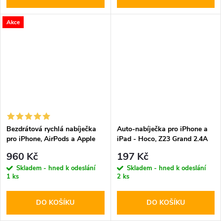
Akce
Bezdrátová rychlá nabíječka
Auto-nabíječka pro iPhone a
pro iPhone, AirPods a Apple
iPad - Hoco, Z23 Grand 2.4A
Watch - Tech-Protect, A12
960 Kč
197 Kč
MagSafe Wireless Charger
Skladem - hned k odeslání
Skladem - hned k odeslání
Black
1 ks
2 ks
DO KOŠÍKU
DO KOŠÍKU