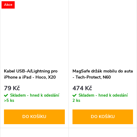
Akce
Kabel USB-A/Lightning pro
MagSafe držák mobilu do auta
iPhone a iPad - Hoco, X20
- Tech-Protect, N60
Flash Black
79 Kč
474 Kč
Skladem - hned k odeslání
Skladem - hned k odeslání
>5 ks
2 ks
DO KOŠÍKU
DO KOŠÍKU