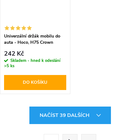
Univerzální držák mobilu do
auta - Hoco, H75 Crown
242 Kč
Skladem - hned k odeslání
>5 ks
DO KOŠÍKU
O
NAČÍST 39 DALŠÍCH
v
l
S