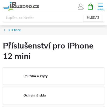
Přejít
NÁKUPNÍ
KOŠÍK
na
obsah
HLEDAT
📱 iPhone
Příslušenství pro iPhone
12 mini
Pouzdra a kryty
Ochranná skla