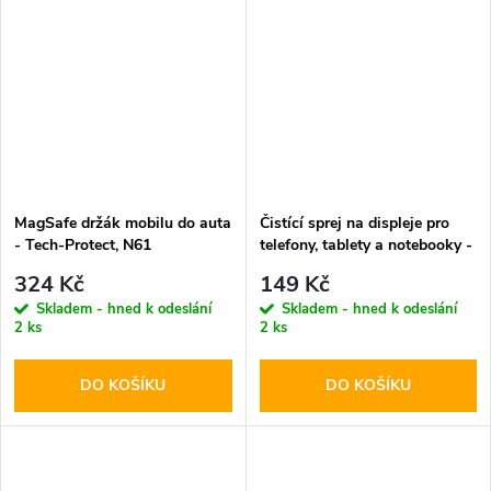
MagSafe držák mobilu do auta
Čistící sprej na displeje pro
- Tech-Protect, N61
telefony, tablety a notebooky -
Tech-Protect, Cleaning Spray
324 Kč
149 Kč
200ml
Skladem - hned k odeslání
Skladem - hned k odeslání
2 ks
2 ks
DO KOŠÍKU
DO KOŠÍKU