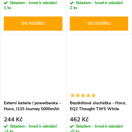
Skladem - hned k odeslání
Skladem - hned k odeslání
1 ks
2 ks
DO KOŠÍKU
DO KOŠÍKU
Externí baterie / powerbanka -
Bezdrátová sluchátka - Hoco,
Hoco, J115 Journey 5000mAh
EQ2 Thought TWS White
Black
244 Kč
462 Kč
Skladem - hned k odeslání
Skladem - hned k odeslání
>5 ks
>5 ks