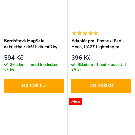
Bezdrátová MagSafe
Adaptér pro iPhone / iPad -
nabíječka / držák do mřížky
Hoco, UA27 Lightning to
ventilace - Hoco, CA91 Magic
HDMI
594 Kč
396 Kč
Skladem - hned k odeslání
Skladem - hned k odeslání
>5 ks
>5 ks
DO KOŠÍKU
DO KOŠÍKU
Akce