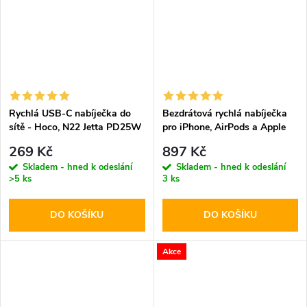
Rychlá USB-C nabíječka do
Bezdrátová rychlá nabíječka
sítě - Hoco, N22 Jetta PD25W
pro iPhone, AirPods a Apple
Watch - Tech-Protect, A12
269 Kč
897 Kč
MagSafe Wireless Charger
Skladem - hned k odeslání
Skladem - hned k odeslání
White
>5 ks
3 ks
DO KOŠÍKU
DO KOŠÍKU
Akce