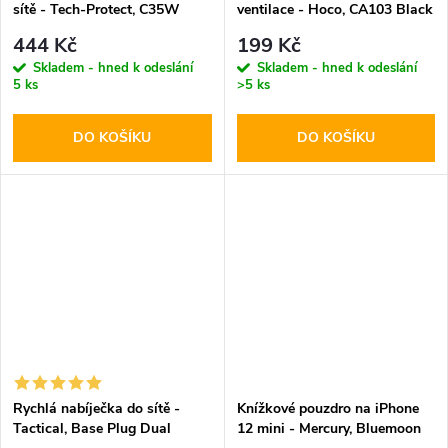
sítě - Tech-Protect, C35W
ventilace - Hoco, CA103 Black
PD35W White
444 Kč
199 Kč
Skladem - hned k odeslání
Skladem - hned k odeslání
5 ks
>5 ks
DO KOŠÍKU
DO KOŠÍKU
Rychlá nabíječka do sítě -
Knížkové pouzdro na iPhone
Tactical, Base Plug Dual
12 mini - Mercury, Bluemoon