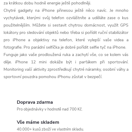
za krátkou dobu hodně energie ještě pohodlněji.
Chytré gadgety na iPhone přinesou ještě něco navíc. Je mnoho
vychytávek, kterými svůj telefon ozvláštníte a uděláte zase o kus
použitelnějším. Můžete si sestavit chytrou domácnost, využít GPS
lokátory pro sledování objektů nebo třeba si pořídit ruční stabilizátor
pro iPhone a objektivy na telefon, které vylepší vaše videa a
fotografie. Pro parádní selfíčka je dobré pořídit selfie tyč na iPhone.
Funguje jako vaše prodloužená ruka a zachytí vše, co se kolem vás
děje. iPhone 12 mini dokáže být i parťákem při sportování.
Monitoring vaší aktivity zprostředkují chytré náramky, osobní váhy a
sportovní pouzdra pomohou iPhonu zůstat v bezpečí.
Doprava zdarma
Pro objednávky v hodnotě nad 700 Kč.
Vše máme skladem
40.000+ kusů zboží ve vlastním skladu.