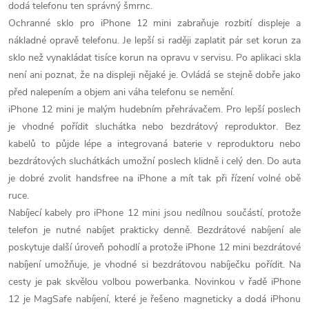
dodá telefonu ten správný šmrnc.
ý
Ochranné sklo pro iPhone 12 mini zabraňuje rozbití displeje a
p
nákladné opravě telefonu. Je lepší si raději zaplatit pár set korun za
sklo než vynakládat tisíce korun na opravu v servisu. Po aplikaci skla
i
není ani poznat, že na displeji nějaké je. Ovládá se stejně dobře jako
s
před nalepením a objem ani váha telefonu se nemění.
iPhone 12 mini je malým hudebním přehrávačem. Pro lepší poslech
u
je vhodné pořídit sluchátka nebo bezdrátový reproduktor. Bez
kabelů to půjde lépe a integrovaná baterie v reproduktoru nebo
bezdrátových sluchátkách umožní poslech klidně i celý den. Do auta
je dobré zvolit handsfree na iPhone a mít tak při řízení volné obě
ruce.
Nabíjecí kabely pro iPhone 12 mini jsou nedílnou součástí, protože
telefon je nutné nabíjet prakticky denně. Bezdrátové nabíjení ale
poskytuje další úroveň pohodlí a protože iPhone 12 mini bezdrátové
nabíjení umožňuje, je vhodné si bezdrátovou nabíječku pořídit. Na
cesty je pak skvělou volbou powerbanka. Novinkou v řadě iPhone
12 je MagSafe nabíjení, které je řešeno magneticky a dodá iPhonu