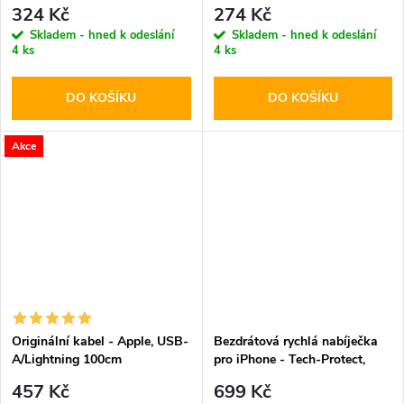
PD20W/QC3.0 White
Diary Wine
324 Kč
274 Kč
Skladem - hned k odeslání
Skladem - hned k odeslání
4 ks
4 ks
DO KOŠÍKU
DO KOŠÍKU
Akce
Originální kabel - Apple, USB-
Bezdrátová rychlá nabíječka
A/Lightning 100cm
pro iPhone - Tech-Protect,
QI15W-A28 MagSafe
457 Kč
699 Kč
Wireless Charger Black