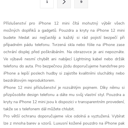
1
9
t
á
r
d
á
Příslušenství pro iPhone 12 mini čítá mohutný výběr všech
a
n
možných doplňků a gadgetů. Pouzdra a kryty na iPhone 12 mini
k
budete hledat asi nejčastěji a každý si rád pojistí bezpečí při
c
o
případném pádu telefonu. Tvrzená skla nebo fólie na iPhone zase
í
ochrání displej před poškrábáním. Na obrazovce je ani nepoznáte.
v
Ve výbavě nesmí chybět ani nabíjecí Lightning kabel nebo držák
á
p
telefonu do auta. Pro bezpečnou jízdu doporučujeme handsfree pro
n
iPhone a lepší poslech hudby si zajistíte kvalitními sluchátky nebo
r
í
bezdrátovým reproduktorem.
v
iPhone 12 mini příslušenství je rozsáhlým pojmem. Díky němu si
přizpůsobíte design telefonu a dáte mu svůj vlastní styl. Pouzdra a
k
kryty na iPhone 12 mini jsou k dispozici v transparentním provedení,
y
takže se s telefonem dál můžete chlubit.
Pro větší ochranu doporučujeme více odolná a vyztužená. Vybírat
v
lze z mnoha barev a vzorů. Luxusní kožené pouzdro na iPhone pak