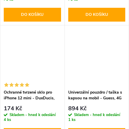
DO KOŠÍKU
DO KOŠÍKU
Ochranné tvrzené sklo pro
Univerzální pouzdro / taška s
iPhone 12 mini - DuxDucis,
kapsou na mobil - Guess, 4G
Full Glass Black
Metal Logo Bag Brown
174 Kč
894 Kč
Skladem - hned k odeslání
Skladem - hned k odeslání
4 ks
1 ks