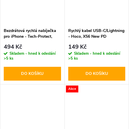
Bezdrátová rychlá nabíječka
Rychlý kabel USB-C/Lightning
pro iPhone - Tech-Protect,
- Hoco, X56 New PD
QI15W-A38 MagSafe
494 Kč
149 Kč
Wireless Charger White
Skladem - hned k odeslání
Skladem - hned k odeslání
>5 ks
>5 ks
DO KOŠÍKU
DO KOŠÍKU
Akce