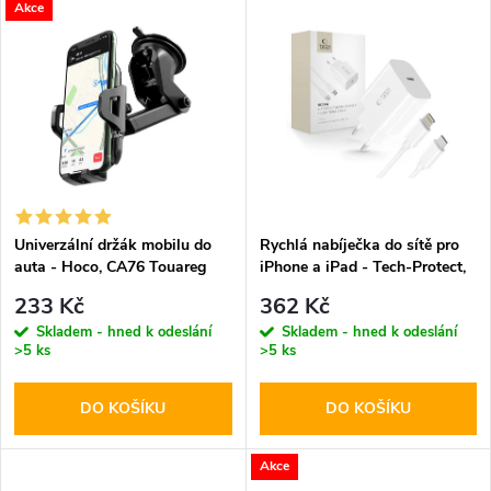
V
Akce
Nejdražší
z
ý
Abecedně
e
p
n
i
í
s
p
Univerzální držák mobilu do
Rychlá nabíječka do sítě pro
auta - Hoco, CA76 Touareg
iPhone a iPad - Tech-Protect,
p
NC20W + Lightning kabel
r
233 Kč
362 Kč
r
Skladem - hned k odeslání
Skladem - hned k odeslání
>5 ks
>5 ks
o
o
DO KOŠÍKU
DO KOŠÍKU
d
d
u
Akce