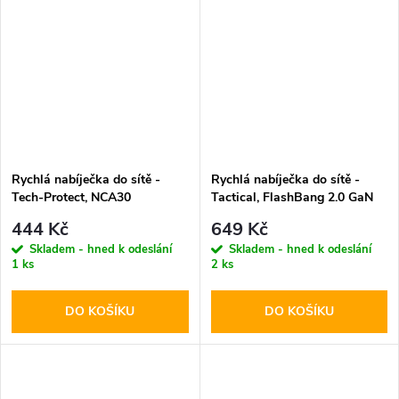
Rychlá nabíječka do sítě -
Rychlá nabíječka do sítě -
Tech-Protect, NCA30
Tactical, FlashBang 2.0 GaN
PD30W/QC3.0 + Lightning
65W Black
444 Kč
649 Kč
kabel
Skladem - hned k odeslání
Skladem - hned k odeslání
1 ks
2 ks
DO KOŠÍKU
DO KOŠÍKU