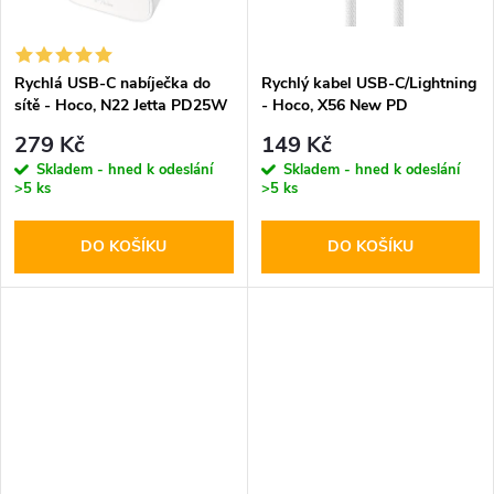
ů
ů
Rychlá USB-C nabíječka do
Rychlý kabel USB-C/Lightning
sítě - Hoco, N22 Jetta PD25W
- Hoco, X56 New PD
279 Kč
149 Kč
Skladem - hned k odeslání
Skladem - hned k odeslání
>5 ks
>5 ks
DO KOŠÍKU
DO KOŠÍKU