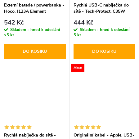
Externí baterie / powerbanka -
Rychlá USB-C nabíječka do
Hoco, J123A Element
sítě - Tech-Protect, C35W
20000mAh Black
PD35W White
542 Kč
444 Kč
Skladem - hned k odeslání
Skladem - hned k odeslání
>5 ks
5 ks
DO KOŠÍKU
DO KOŠÍKU
Akce
Rychlá nabíječka do sítě -
Originální kabel - Apple, USB-