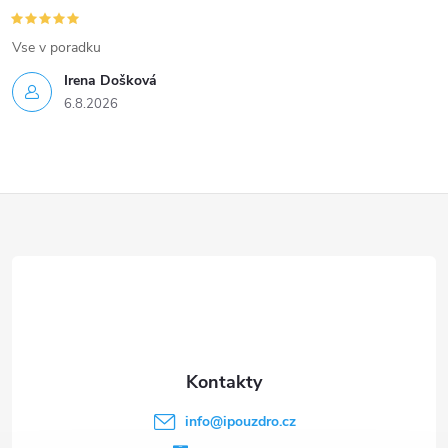
Vse v poradku
Irena Došková
6.8.2026
Z
á
p
a
t
info
@
ipouzdro.cz