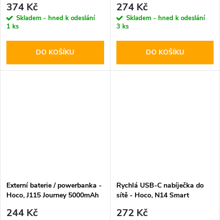
374 Kč
274 Kč
kabel
Skladem - hned k odeslání
Skladem - hned k odeslání
1 ks
3 ks
DO KOŠÍKU
DO KOŠÍKU
Externí baterie / powerbanka -
Rychlá USB-C nabíječka do
Hoco, J115 Journey 5000mAh
sítě - Hoco, N14 Smart
Black
PD20W
244 Kč
272 Kč