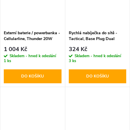
Externí baterie / powerbanka -
Rychlá nabíječka do sítě -
Cellularline, Thunder 20W
Tactical, Base Plug Dual
10000mAh Blue
PD20W/QC3.0 Black
1 004 Kč
324 Kč
Skladem - hned k odeslání
Skladem - hned k odeslání
1 ks
3 ks
DO KOŠÍKU
DO KOŠÍKU