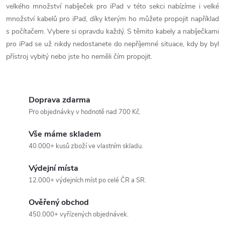
k
velkého množství nabíječek pro iPad v této sekci nabízíme i velké
c
o
množství kabelů pro iPad, díky kterým ho můžete propojit například
í
s počítačem. Vybere si opravdu každý. S těmito kabely a nabíječkami
v
pro iPad se už nikdy nedostanete do nepříjemné situace, kdy by byl
á
p
přístroj vybitý nebo jste ho neměli čím propojit.
n
r
í
v
Doprava zdarma
k
Pro objednávky v hodnotě nad 700 Kč.
y
Vše máme skladem
40.000+ kusů zboží ve vlastním skladu.
v
Výdejní místa
ý
12.000+ výdejních míst po celé ČR a SR.
p
Ověřený obchod
i
450.000+ vyřízených objednávek.