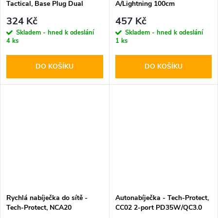
Tactical, Base Plug Dual
A/Lightning 100cm
PD20W/QC3.0 White
324 Kč
457 Kč
Skladem - hned k odeslání
Skladem - hned k odeslání
4 ks
1 ks
DO KOŠÍKU
DO KOŠÍKU
Rychlá nabíječka do sítě -
Autonabíječka - Tech-Protect,
Tech-Protect, NCA20
CC02 2-port PD35W/QC3.0
PD20W/QC3.0 + Lightning