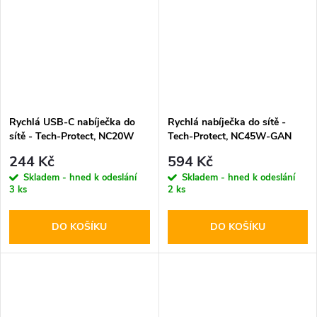
Rychlá USB-C nabíječka do
Rychlá nabíječka do sítě -
sítě - Tech-Protect, NC20W
Tech-Protect, NC45W-GAN
PD20W White
PD45W Black
244 Kč
594 Kč
Skladem - hned k odeslání
Skladem - hned k odeslání
3 ks
2 ks
DO KOŠÍKU
DO KOŠÍKU