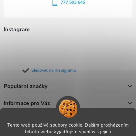
í
777 503 645
Instagram
Sledovat na Instagramu
Populární značky
Informace pro Vás
Blog
Tento web používá soubory cookie. Dalším procházením
tohoto webu vyjadřujete souhlas s jejich