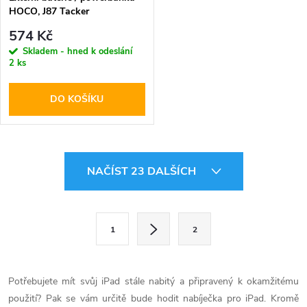
HOCO, J87 Tacker
PD20W+QC3.0 10000mAh
574 Kč
Black
Skladem - hned k odeslání
2 ks
DO KOŠÍKU
O
NAČÍST 23 DALŠÍCH
v
l
S
1
2
t
á
r
d
á
Potřebujete mít svůj iPad stále nabitý a připravený k okamžitému
a
n
použití? Pak se vám určitě bude hodit nabíječka pro iPad. Kromě