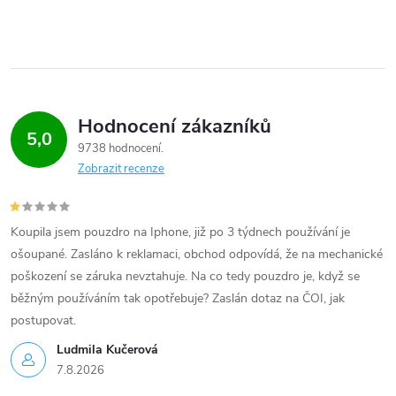
s
u
Hodnocení zákazníků
5,0
9738 hodnocení
Zobrazit recenze
Koupila jsem pouzdro na Iphone, již po 3 týdnech používání je
ošoupané. Zasláno k reklamaci, obchod odpovídá, že na mechanické
poškození se záruka nevztahuje. Na co tedy pouzdro je, když se
běžným používáním tak opotřebuje? Zaslán dotaz na ČOI, jak
postupovat.
Ludmila Kučerová
7.8.2026