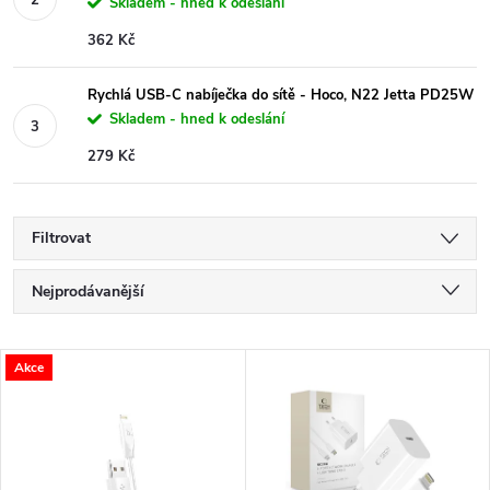
Skladem - hned k odeslání
362 Kč
Rychlá USB-C nabíječka do sítě - Hoco, N22 Jetta PD25W
Skladem - hned k odeslání
279 Kč
Filtrovat
Ř
Nejprodávanější
a
Nejlevnější
V
Akce
Nejdražší
z
ý
Abecedně
e
p