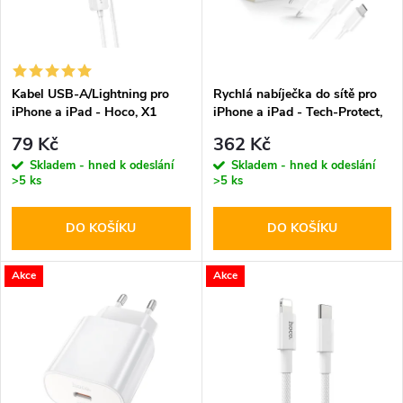
n
i
í
s
p
Kabel USB-A/Lightning pro
Rychlá nabíječka do sítě pro
iPhone a iPad - Hoco, X1
iPhone a iPad - Tech-Protect,
p
White 100cm
NC20W + Lightning kabel
r
79 Kč
362 Kč
r
Skladem - hned k odeslání
Skladem - hned k odeslání
>5 ks
>5 ks
o
o
DO KOŠÍKU
DO KOŠÍKU
d
d
u
Akce
Akce
u
k
k
t
t