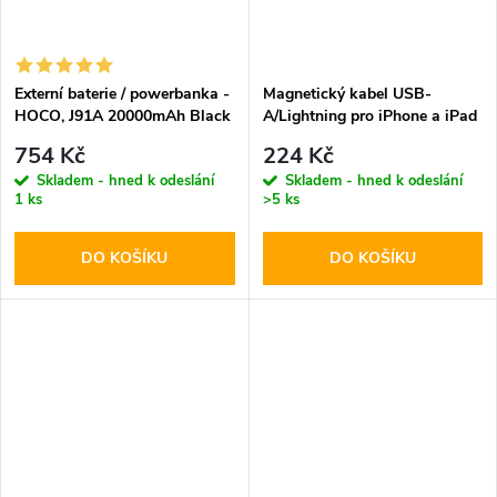
Externí baterie / powerbanka -
Magnetický kabel USB-
HOCO, J91A 20000mAh Black
A/Lightning pro iPhone a iPad
- Hoco, X52 Sereno Black
754 Kč
224 Kč
Skladem - hned k odeslání
Skladem - hned k odeslání
1 ks
>5 ks
DO KOŠÍKU
DO KOŠÍKU