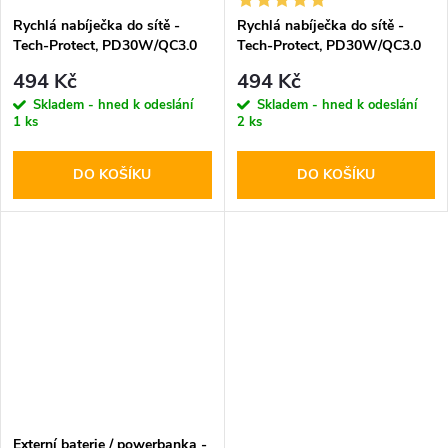
Rychlá nabíječka do sítě -
Rychlá nabíječka do sítě -
Tech-Protect, PD30W/QC3.0
Tech-Protect, PD30W/QC3.0
Black
White
494 Kč
494 Kč
Skladem - hned k odeslání
Skladem - hned k odeslání
1 ks
2 ks
DO KOŠÍKU
DO KOŠÍKU
Externí baterie / powerbanka -