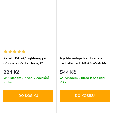
Kabel USB-A/Lightning pro
Rychlá nabíječka do sítě -
iPhone a iPad - Hoco, X1
Tech-Protect, NCA45W-GAN
White 200cm
PD45W/QC3.0 + Lightning
224 Kč
544 Kč
kabel
Skladem - hned k odeslání
Skladem - hned k odeslání
>5 ks
2 ks
DO KOŠÍKU
DO KOŠÍKU