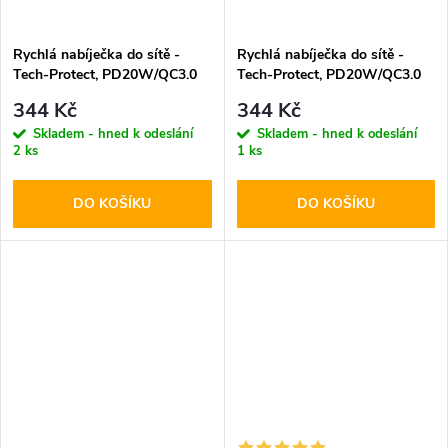
Rychlá nabíječka do sítě -
Rychlá nabíječka do sítě -
Tech-Protect, PD20W/QC3.0
Tech-Protect, PD20W/QC3.0
White
Black
344 Kč
344 Kč
Skladem - hned k odeslání
Skladem - hned k odeslání
2 ks
1 ks
DO KOŠÍKU
DO KOŠÍKU