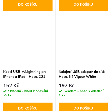
DO KOŠÍKU
DO KOŠÍKU
Kabel USB-A/Lightning pro
Nabíjecí USB adaptér do sítě -
iPhone a iPad - Hoco, X21
Hoco, N2 Vigour White
Plus White
152 Kč
197 Kč
Skladem - hned k odeslání
Skladem - hned k odeslání
>5 ks
1 ks
DO KOŠÍKU
DO KOŠÍKU