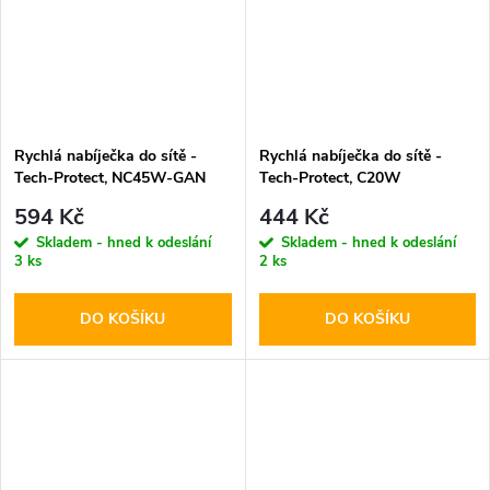
Rychlá nabíječka do sítě -
Rychlá nabíječka do sítě -
Tech-Protect, NC45W-GAN
Tech-Protect, C20W
PD45W White
PD20W/QC3.0 White +
594 Kč
444 Kč
Lightning kabel
Skladem - hned k odeslání
Skladem - hned k odeslání
3 ks
2 ks
DO KOŠÍKU
DO KOŠÍKU