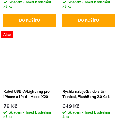
Skladem - hned k odeslání
Skladem - hned k odeslání
>5 ks
>5 ks
DO KOŠÍKU
DO KOŠÍKU
Akce
Kabel USB-A/Lightning pro
Rychlá nabíječka do sítě -
iPhone a iPad - Hoco, X20
Tactical, FlashBang 2.0 GaN
Flash Black
65W White
79 Kč
649 Kč
Skladem - hned k odeslání
Skladem - hned k odeslání
>5 ks
4 ks