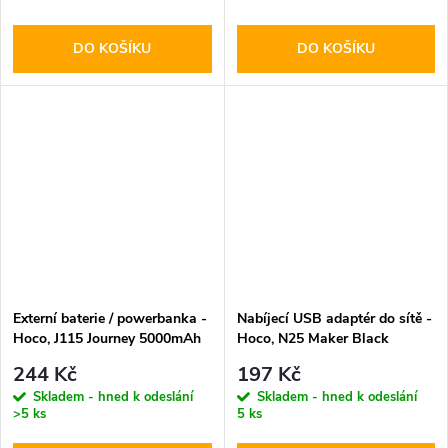
DO KOŠÍKU
DO KOŠÍKU
Externí baterie / powerbanka -
Nabíjecí USB adaptér do sítě -
Hoco, J115 Journey 5000mAh
Hoco, N25 Maker Black
White
244 Kč
197 Kč
Skladem - hned k odeslání
Skladem - hned k odeslání
>5 ks
5 ks