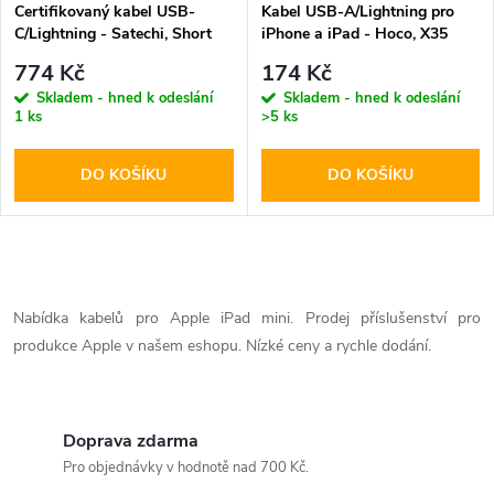
Certifikovaný kabel USB-
Kabel USB-A/Lightning pro
C/Lightning - Satechi, Short
iPhone a iPad - Hoco, X35
25cm Gray
Premium 25cm
774 Kč
174 Kč
Skladem - hned k odeslání
Skladem - hned k odeslání
1 ks
>5 ks
DO KOŠÍKU
DO KOŠÍKU
O
v
Nabídka kabelů pro Apple iPad mini. Prodej příslušenství pro
produkce Apple v našem eshopu. Nízké ceny a rychle dodání.
l
á
Doprava zdarma
d
Pro objednávky v hodnotě nad 700 Kč.