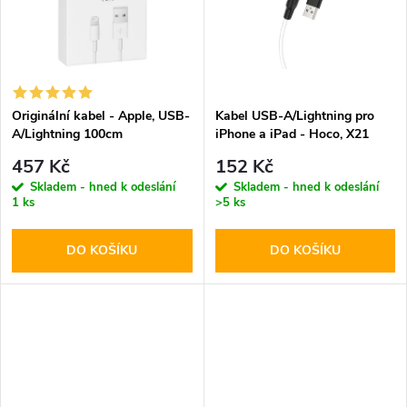
t
t
ů
ů
Originální kabel - Apple, USB-
Kabel USB-A/Lightning pro
A/Lightning 100cm
iPhone a iPad - Hoco, X21
Plus White
457 Kč
152 Kč
Skladem - hned k odeslání
Skladem - hned k odeslání
1 ks
>5 ks
DO KOŠÍKU
DO KOŠÍKU