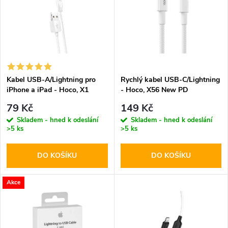
e
p
n
i
í
s
p
Kabel USB-A/Lightning pro
Rychlý kabel USB-C/Lightning
iPhone a iPad - Hoco, X1
- Hoco, X56 New PD
p
White 100cm
r
79 Kč
149 Kč
r
Skladem - hned k odeslání
Skladem - hned k odeslání
>5 ks
>5 ks
o
o
DO KOŠÍKU
DO KOŠÍKU
d
d
u
Akce
u
k
k