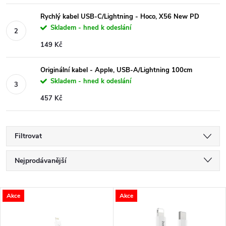
Rychlý kabel USB-C/Lightning - Hoco, X56 New PD
Skladem - hned k odeslání
149 Kč
Originální kabel - Apple, USB-A/Lightning 100cm
Skladem - hned k odeslání
457 Kč
Filtrovat
Ř
Nejprodávanější
a
Nejlevnější
V
Akce
Akce
Nejdražší
z
ý
Abecedně