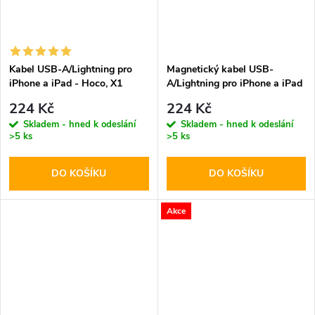
Kabel USB-A/Lightning pro
Magnetický kabel USB-
iPhone a iPad - Hoco, X1
A/Lightning pro iPhone a iPad
White 200cm
- Hoco, X52 Sereno Black
224 Kč
224 Kč
Skladem - hned k odeslání
Skladem - hned k odeslání
>5 ks
>5 ks
DO KOŠÍKU
DO KOŠÍKU
Akce