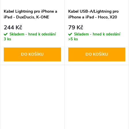
Kabel Lightning pro iPhone a
Kabel USB-A/Lightning pro
iPad - DuxDucis, K-ONE
iPhone a iPad - Hoco, X20
300cm
Flash Black
244 Kč
79 Kč
Skladem - hned k odeslání
Skladem - hned k odeslání
3 ks
>5 ks
DO KOŠÍKU
DO KOŠÍKU