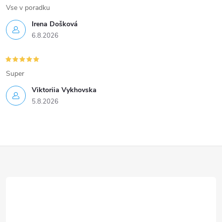
Vse v poradku
s
Irena Došková
u
6.8.2026
Super
Viktoriia Vykhovska
5.8.2026
Z
á
p