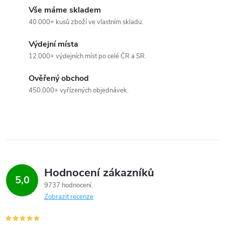
a
Vše máme skladem
c
40.000+ kusů zboží ve vlastním skladu.
í
Výdejní místa
12.000+ výdejních míst po celé ČR a SR.
p
Ověřený obchod
r
450.000+ vyřízených objednávek.
v
k
y
v
Hodnocení zákazníků
5,0
ý
9737 hodnocení
Zobrazit recenze
p
i