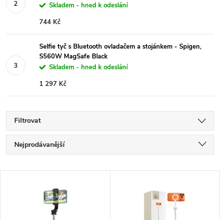
Skladem - hned k odeslání
744 Kč
Selfie tyč s Bluetooth ovladačem a stojánkem - Spigen,
S560W MagSafe Black
Skladem - hned k odeslání
1 297 Kč
Filtrovat
Ř
Nejprodávanější
a
Nejlevnější
V
Nejdražší
z
ý
Abecedně
e