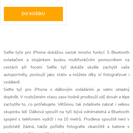
DO KOŠÍKU
O
v
Selfie tyče pro iPhone dokážou zastat mnoho funkcí. S Bluetooth
ovladačem a stojánkem budou multifunkčním pomocníkem na
l
cestách při focení. Selfie tyč dokáže skvěle zachytit vaše
á
autoportréty, poslouží jako stativ a můžete díky ní fotografovat i
vzdáleně.
d
Selfie tyč pro iPhone s dálkovým ovládáním je velmi skladný
doplněk. V rozloženém stavu zase hodně prodlouží váš dosah a lépe
a
zachytíte to, co potřebujete. Většinou tak zvládnete zabrat i velkou
c
skupinku lidí. Dálková spoušť na tyči bývá odnímatelná a Bluetooth
spojení s telefonem vydrží i na 10 metrů. Prodleva spouště není v
í
podstatě žádná, takže pořídíte fotografie okamžitě a baterie v