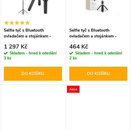
t
t
ů
ů
Selfie tyč s Bluetooth
Selfie tyč s Bluetooth
ovladačem a stojánkem -
ovladačem a stojánkem -
Spigen, S560W MagSafe
Tech-Protect, L01S Selfie
1 297 Kč
464 Kč
Black
Stick Tripod
Skladem - hned k odeslání
Skladem - hned k odeslání
3 ks
2 ks
DO KOŠÍKU
DO KOŠÍKU
Akce