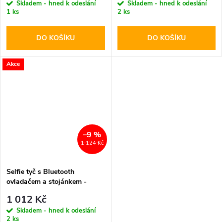
Skladem - hned k odeslání
Skladem - hned k odeslání
1 ks
2 ks
DO KOŠÍKU
DO KOŠÍKU
Akce
–9 %
1 124 Kč
Selfie tyč s Bluetooth
ovladačem a stojánkem -
SPIGEN, S540W Black
1 012 Kč
Skladem - hned k odeslání
2 ks