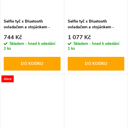
Selfie tyč s Bluetooth
Selfie tyč s Bluetooth
ovladačem a stojánkem -
ovladačem a stojánkem -
Tech-Protect, L10S MagSafe
Spigen, S571W MagSafe
744 Kč
1 077 Kč
Selfie Stick Tripod Black
Beige
Skladem - hned k odeslání
Skladem - hned k odeslání
2 ks
1 ks
DO KOŠÍKU
DO KOŠÍKU
Akce