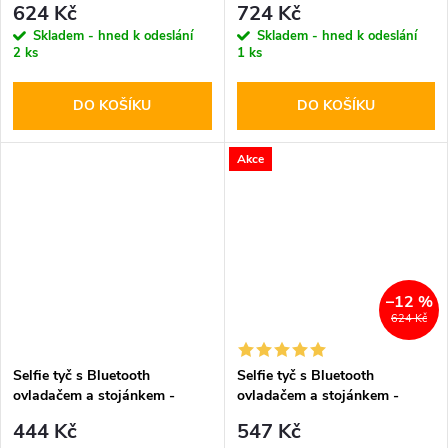
624 Kč
724 Kč
Stick Tripod
Stick Tripod
Skladem - hned k odeslání
Skladem - hned k odeslání
2 ks
1 ks
DO KOŠÍKU
DO KOŠÍKU
Akce
–12 %
624 Kč
Selfie tyč s Bluetooth
Selfie tyč s Bluetooth
ovladačem a stojánkem -
ovladačem a stojánkem -
Tech-Protect, L02S Selfie
Cellularline, Freedom Black
444 Kč
547 Kč
Stick Tripod