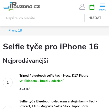
Přejít
NÁKUPNÍ
KOŠÍK
na
obsah
HLEDAT
iPhone 16
Selfie tyče pro iPhone 16
Nejprodávanější
Tripod / bluetooth selfie tyč - Hoco, K17 Figure
Skladem - hned k odeslání
424 Kč
Selfie tyč s Bluetooth ovladačem a stojánkem - Tech-
Protect, L10S MagSafe Selfie Stick Tripod Pink