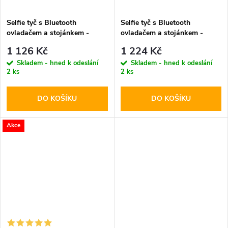
Selfie tyč s Bluetooth
Selfie tyč s Bluetooth
ovladačem a stojánkem -
ovladačem a stojánkem -
Spigen, S571W MagSafe
Spigen, S580W MagSafe
1 126 Kč
1 224 Kč
Black
Black
Skladem - hned k odeslání
Skladem - hned k odeslání
2 ks
2 ks
DO KOŠÍKU
DO KOŠÍKU
Akce