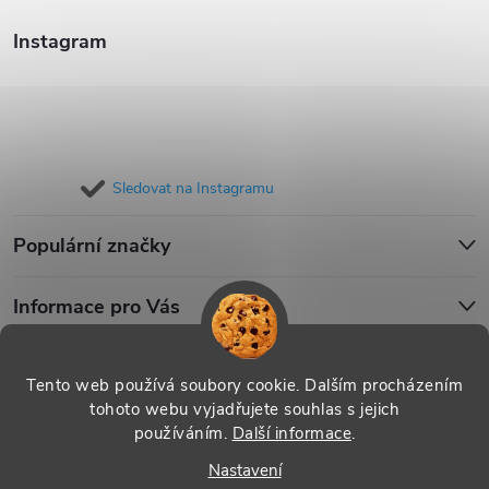
Instagram
Sledovat na Instagramu
Populární značky
Informace pro Vás
Blog
Tento web používá soubory cookie. Dalším procházením
tohoto webu vyjadřujete souhlas s jejich
používáním.
Další informace
.
Copyright 2026
iPouzdro.cz
. Všechna práva vyhrazena.
Upravit
Nastavení
nastavení cookies