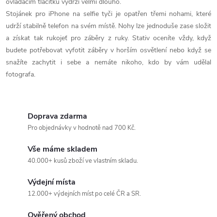
p
ovládacím tlačítku vydrží velmi dlouho.
Stojánek pro iPhone na selfie tyči je opatřen třemi nohami, které
r
udrží stabilně telefon na svém místě. Nohy lze jednoduše zase složit
a získat tak rukojeť pro záběry z ruky. Stativ oceníte vždy, když
v
budete potřebovat vyfotit záběry v horším osvětlení nebo když se
k
snažíte zachytit i sebe a nemáte nikoho, kdo by vám udělal
fotografa.
y
v
Doprava zdarma
ý
Pro objednávky v hodnotě nad 700 Kč.
p
Vše máme skladem
i
40.000+ kusů zboží ve vlastním skladu.
s
Výdejní místa
12.000+ výdejních míst po celé ČR a SR.
u
Ověřený obchod