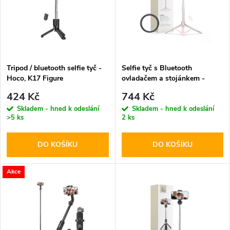
p
n
i
í
s
p
Tripod / bluetooth selfie tyč -
Selfie tyč s Bluetooth
Hoco, K17 Figure
ovladačem a stojánkem -
p
Tech-Protect, L10S MagSafe
r
424 Kč
744 Kč
Selfie Stick Tripod Pink
r
Skladem - hned k odeslání
Skladem - hned k odeslání
>5 ks
2 ks
o
o
DO KOŠÍKU
DO KOŠÍKU
d
d
u
Akce
u
k
k