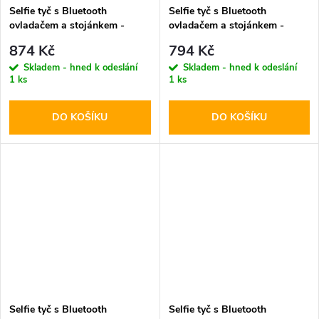
Selfie tyč s Bluetooth
Selfie tyč s Bluetooth
ovladačem a stojánkem -
ovladačem a stojánkem -
Tech-Protect, L03S Selfie
Tech-Protect, L08S Selfie
874 Kč
794 Kč
Stick Tripod Black
Stick Tripod Black
Skladem - hned k odeslání
Skladem - hned k odeslání
1 ks
1 ks
DO KOŠÍKU
DO KOŠÍKU
Selfie tyč s Bluetooth
Selfie tyč s Bluetooth