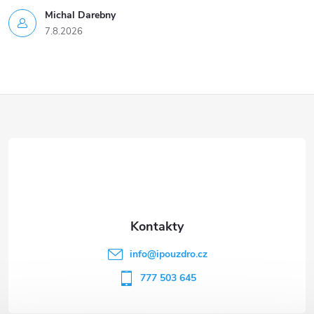
Michal Darebny
7.8.2026
Z
á
p
a
t
info
@
ipouzdro.cz
í
777 503 645