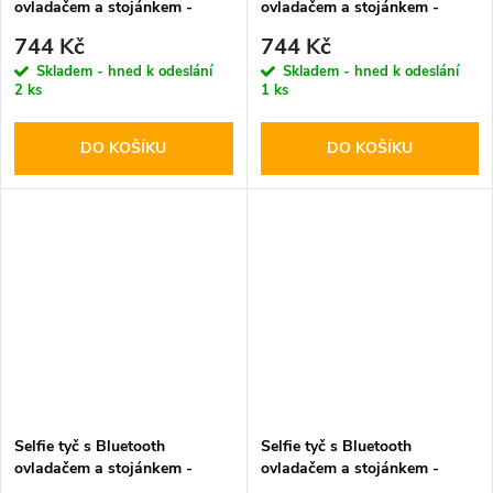
ovladačem a stojánkem -
ovladačem a stojánkem -
Tech-Protect, L03S Selfie
Tech-Protect, L06S MagSafe
744 Kč
744 Kč
Stick Tripod White
Selfie Stick Tripod
Skladem - hned k odeslání
Skladem - hned k odeslání
2 ks
1 ks
DO KOŠÍKU
DO KOŠÍKU
Selfie tyč s Bluetooth
Selfie tyč s Bluetooth
ovladačem a stojánkem -
ovladačem a stojánkem -
Tech-Protect, L05S Selfie
Tech-Protect, L04S Selfie