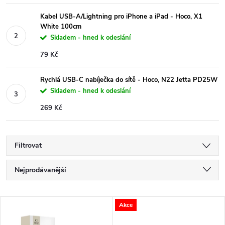
Kabel USB-A/Lightning pro iPhone a iPad - Hoco, X1
White 100cm
Skladem - hned k odeslání
79 Kč
Rychlá USB-C nabíječka do sítě - Hoco, N22 Jetta PD25W
Skladem - hned k odeslání
269 Kč
Filtrovat
Ř
Nejprodávanější
a
Nejlevnější
V
Akce
Nejdražší
z