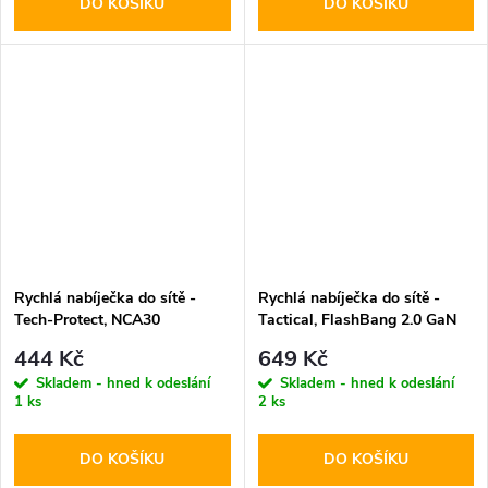
DO KOŠÍKU
DO KOŠÍKU
Rychlá nabíječka do sítě -
Rychlá nabíječka do sítě -
Tech-Protect, NCA30
Tactical, FlashBang 2.0 GaN
PD30W/QC3.0 + Lightning
65W Black
444 Kč
649 Kč
kabel
Skladem - hned k odeslání
Skladem - hned k odeslání
1 ks
2 ks
DO KOŠÍKU
DO KOŠÍKU