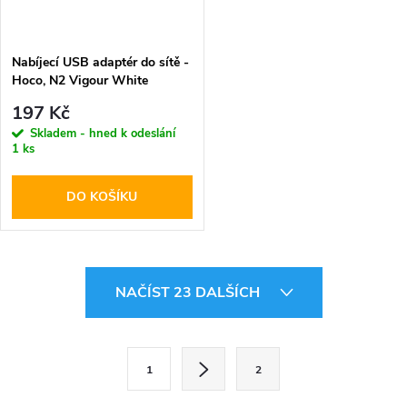
Nabíjecí USB adaptér do sítě -
Hoco, N2 Vigour White
197 Kč
Skladem - hned k odeslání
1 ks
DO KOŠÍKU
O
NAČÍST 23 DALŠÍCH
v
l
S
1
2
t
á