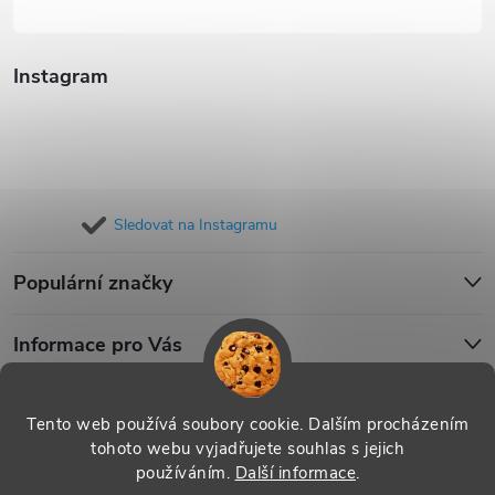
Instagram
Sledovat na Instagramu
Populární značky
Informace pro Vás
Blog
Tento web používá soubory cookie. Dalším procházením
tohoto webu vyjadřujete souhlas s jejich
používáním.
Další informace
.
Copyright 2026
iPouzdro.cz
. Všechna práva vyhrazena.
Upravit