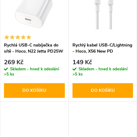
k
t
t
ů
ů
Rychlá USB-C nabíječka do
Rychlý kabel USB-C/Lightning
sítě - Hoco, N22 Jetta PD25W
- Hoco, X56 New PD
269 Kč
149 Kč
Skladem - hned k odeslání
Skladem - hned k odeslání
>5 ks
>5 ks
DO KOŠÍKU
DO KOŠÍKU