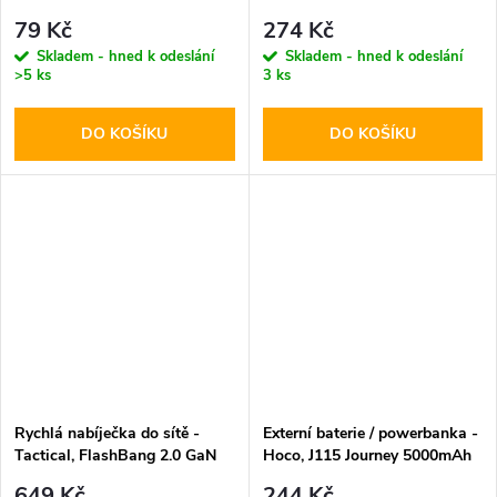
Flash Black
79 Kč
274 Kč
Skladem - hned k odeslání
Skladem - hned k odeslání
>5 ks
3 ks
DO KOŠÍKU
DO KOŠÍKU
Rychlá nabíječka do sítě -
Externí baterie / powerbanka -
Tactical, FlashBang 2.0 GaN
Hoco, J115 Journey 5000mAh
65W White
White
649 Kč
244 Kč