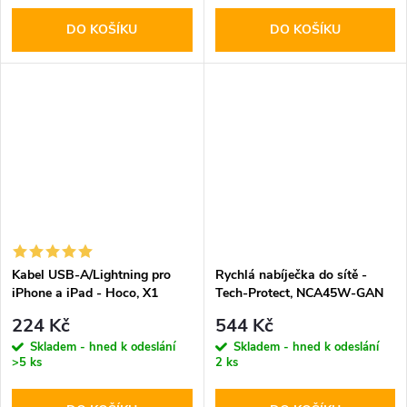
DO KOŠÍKU
DO KOŠÍKU
Kabel USB-A/Lightning pro
Rychlá nabíječka do sítě -
iPhone a iPad - Hoco, X1
Tech-Protect, NCA45W-GAN
White 200cm
PD45W/QC3.0 + Lightning
224 Kč
544 Kč
kabel
Skladem - hned k odeslání
Skladem - hned k odeslání
>5 ks
2 ks