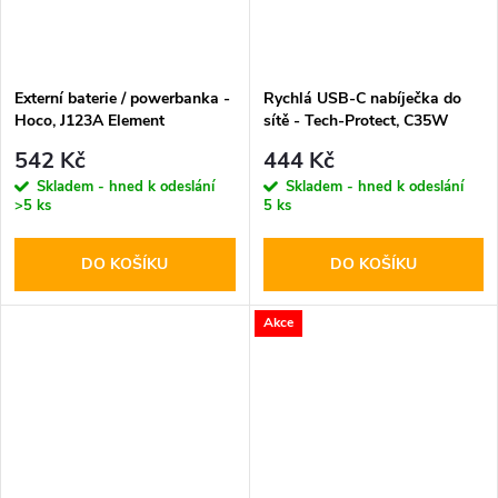
Externí baterie / powerbanka -
Rychlá USB-C nabíječka do
Hoco, J123A Element
sítě - Tech-Protect, C35W
20000mAh Black
PD35W White
542 Kč
444 Kč
Skladem - hned k odeslání
Skladem - hned k odeslání
>5 ks
5 ks
DO KOŠÍKU
DO KOŠÍKU
Akce