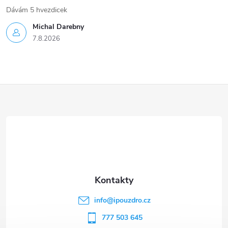
Dávám 5 hvezdicek
Michal Darebny
7.8.2026
Z
á
p
a
t
info
@
ipouzdro.cz
í
777 503 645