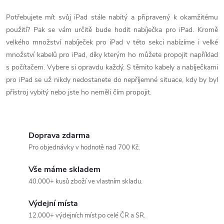
r
d
á
Potřebujete mít svůj iPad stále nabitý a připravený k okamžitému
a
n
použití? Pak se vám určitě bude hodit nabíječka pro iPad. Kromě
k
velkého množství nabíječek pro iPad v této sekci nabízíme i velké
c
o
množství kabelů pro iPad, díky kterým ho můžete propojit například
í
s počítačem. Vybere si opravdu každý. S těmito kabely a nabíječkami
v
pro iPad se už nikdy nedostanete do nepříjemné situace, kdy by byl
á
p
přístroj vybitý nebo jste ho neměli čím propojit.
n
r
í
v
Doprava zdarma
k
Pro objednávky v hodnotě nad 700 Kč.
y
Vše máme skladem
40.000+ kusů zboží ve vlastním skladu.
v
Výdejní místa
ý
12.000+ výdejních míst po celé ČR a SR.