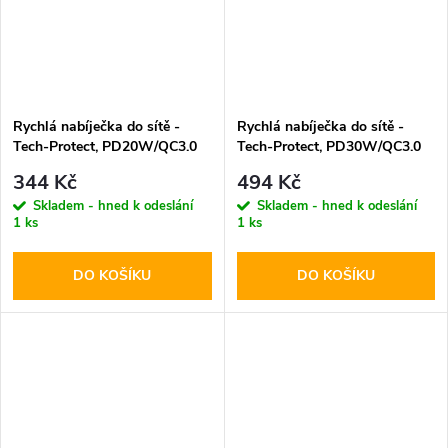
Rychlá nabíječka do sítě -
Rychlá nabíječka do sítě -
Tech-Protect, PD20W/QC3.0
Tech-Protect, PD30W/QC3.0
Black
Black
344 Kč
494 Kč
Skladem - hned k odeslání
Skladem - hned k odeslání
1 ks
1 ks
DO KOŠÍKU
DO KOŠÍKU