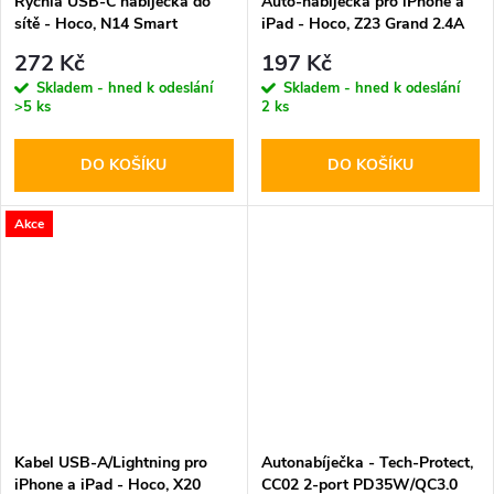
Rychlá USB-C nabíječka do
Auto-nabíječka pro iPhone a
sítě - Hoco, N14 Smart
iPad - Hoco, Z23 Grand 2.4A
PD20W
272 Kč
197 Kč
Skladem - hned k odeslání
Skladem - hned k odeslání
>5 ks
2 ks
DO KOŠÍKU
DO KOŠÍKU
Akce
Kabel USB-A/Lightning pro
Autonabíječka - Tech-Protect,
iPhone a iPad - Hoco, X20
CC02 2-port PD35W/QC3.0