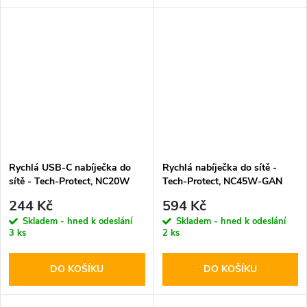
Rychlá USB-C nabíječka do
Rychlá nabíječka do sítě -
sítě - Tech-Protect, NC20W
Tech-Protect, NC45W-GAN
PD20W White
PD45W Black
244 Kč
594 Kč
Skladem - hned k odeslání
Skladem - hned k odeslání
3 ks
2 ks
DO KOŠÍKU
DO KOŠÍKU