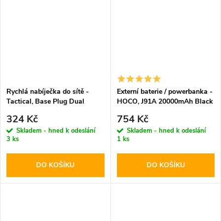
Rychlá nabíječka do sítě -
Externí baterie / powerbanka -
Tactical, Base Plug Dual
HOCO, J91A 20000mAh Black
PD20W/QC3.0 Black
324 Kč
754 Kč
Skladem - hned k odeslání
Skladem - hned k odeslání
3 ks
1 ks
DO KOŠÍKU
DO KOŠÍKU