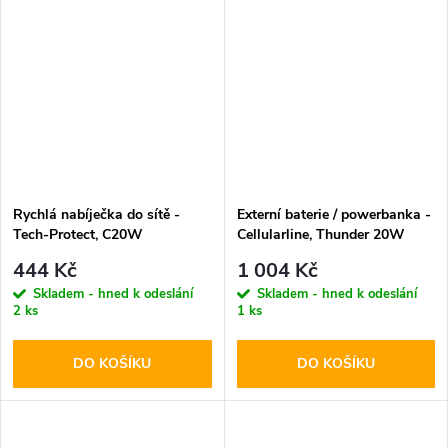
Rychlá nabíječka do sítě -
Externí baterie / powerbanka -
Tech-Protect, C20W
Cellularline, Thunder 20W
PD20W/QC3.0 White +
10000mAh Blue
444 Kč
1 004 Kč
Lightning kabel
Skladem - hned k odeslání
Skladem - hned k odeslání
2 ks
1 ks
DO KOŠÍKU
DO KOŠÍKU