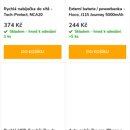
Rychlá nabíječka do sítě -
Externí baterie / powerbanka -
Tech-Protect, NCA20
Hoco, J115 Journey 5000mAh
PD20W/QC3.0 + Lightning
Black
374 Kč
244 Kč
kabel
Skladem - hned k odeslání
Skladem - hned k odeslání
1 ks
>5 ks
DO KOŠÍKU
DO KOŠÍKU