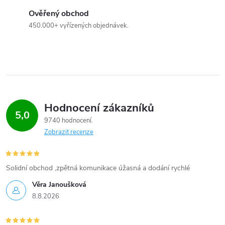
p
Ověřený obchod
i
450.000+ vyřízených objednávek.
s
u
Hodnocení zákazníků
5,0
9740 hodnocení
Zobrazit recenze
Solidní obchod ,zpětná komunikace úžasná a dodání rychlé
Věra Janoušková
8.8.2026