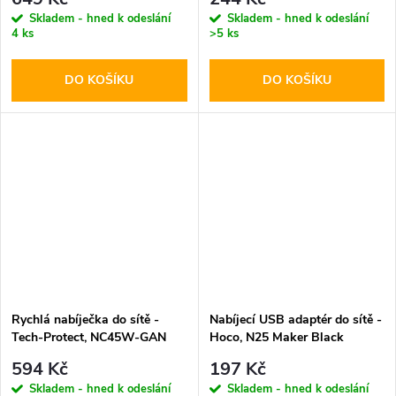
Skladem - hned k odeslání
Skladem - hned k odeslání
4 ks
>5 ks
DO KOŠÍKU
DO KOŠÍKU
Rychlá nabíječka do sítě -
Nabíjecí USB adaptér do sítě -
Tech-Protect, NC45W-GAN
Hoco, N25 Maker Black
PD45W White
594 Kč
197 Kč
Skladem - hned k odeslání
Skladem - hned k odeslání