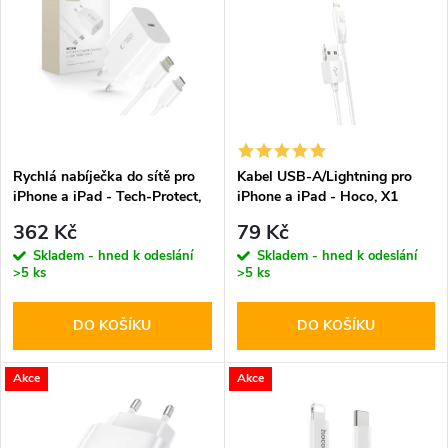
ý
Abecedně
e
p
n
i
í
s
p
Rychlá nabíječka do sítě pro
Kabel USB-A/Lightning pro
iPhone a iPad - Tech-Protect,
iPhone a iPad - Hoco, X1
p
NC20W + Lightning kabel
White 100cm
r
362 Kč
79 Kč
r
Skladem - hned k odeslání
Skladem - hned k odeslání
>5 ks
>5 ks
o
o
DO KOŠÍKU
DO KOŠÍKU
d
d
u
Akce
Akce
u
k