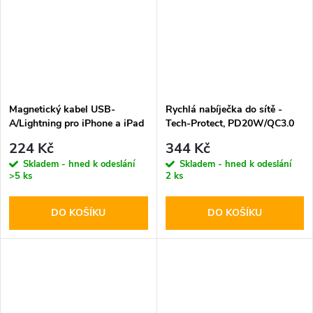
Magnetický kabel USB-
Rychlá nabíječka do sítě -
A/Lightning pro iPhone a iPad
Tech-Protect, PD20W/QC3.0
- Hoco, X52 Sereno Black
White
224 Kč
344 Kč
Skladem - hned k odeslání
Skladem - hned k odeslání
>5 ks
2 ks
DO KOŠÍKU
DO KOŠÍKU