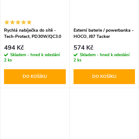
Rychlá nabíječka do sítě -
Externí baterie / powerbanka -
Tech-Protect, PD30W/QC3.0
HOCO, J87 Tacker
White
PD20W+QC3.0 10000mAh
494 Kč
574 Kč
Black
Skladem - hned k odeslání
Skladem - hned k odeslání
2 ks
2 ks
DO KOŠÍKU
DO KOŠÍKU