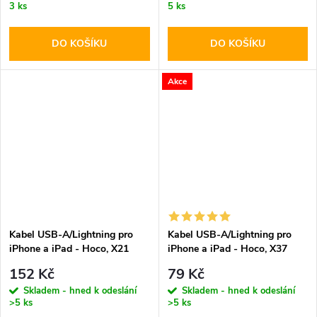
3 ks
5 ks
DO KOŠÍKU
DO KOŠÍKU
Akce
Kabel USB-A/Lightning pro
Kabel USB-A/Lightning pro
iPhone a iPad - Hoco, X21
iPhone a iPad - Hoco, X37
Plus White
CoolPower
152 Kč
79 Kč
Skladem - hned k odeslání
Skladem - hned k odeslání
>5 ks
>5 ks