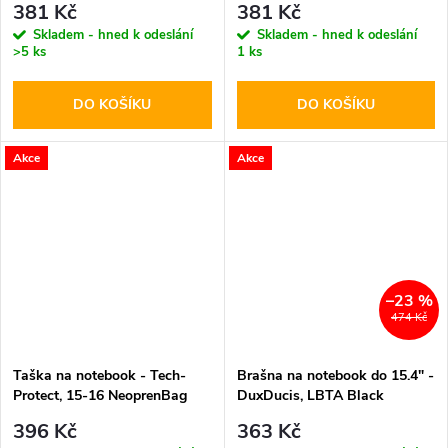
381 Kč
381 Kč
Skladem - hned k odeslání
Skladem - hned k odeslání
>5 ks
1 ks
DO KOŠÍKU
DO KOŠÍKU
Akce
Akce
–23 %
474 Kč
Taška na notebook - Tech-
Brašna na notebook do 15.4" -
Protect, 15-16 NeoprenBag
DuxDucis, LBTA Black
Black
396 Kč
363 Kč