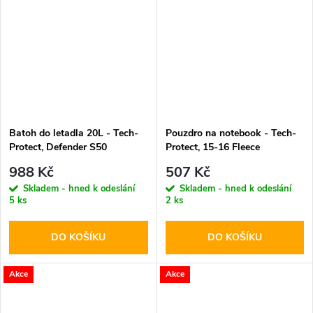
Batoh do letadla 20L - Tech-
Pouzdro na notebook - Tech-
Protect, Defender S50
Protect, 15-16 Fleece
40x20x25 (RYANAIR &
Chocolate
988 Kč
507 Kč
WIZZAIR) Black
Skladem - hned k odeslání
Skladem - hned k odeslání
5 ks
2 ks
DO KOŠÍKU
DO KOŠÍKU
Akce
Akce