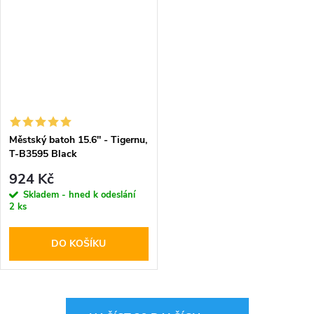
Městský batoh 15.6'' - Tigernu,
T-B3595 Black
924 Kč
Skladem - hned k odeslání
2 ks
DO KOŠÍKU
O