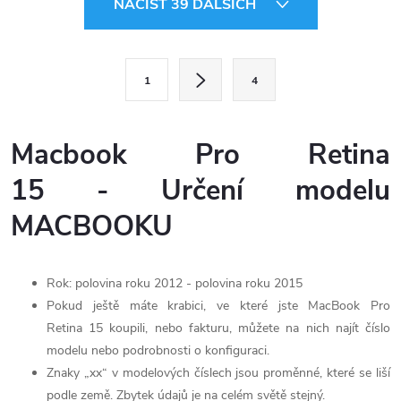
NAČÍST 39 DALŠÍCH
v
l
S
1
4
t
á
r
d
á
Macbook Pro Retina
a
n
15 - Určení modelu
k
c
o
MACBOOKU
í
v
á
p
Rok: polovina roku 2012 - polovina roku 2015
n
Pokud ještě máte krabici, ve které jste MacBook Pro
r
í
Retina 15 koupili, nebo fakturu, můžete na nich najít číslo
v
modelu nebo podrobnosti o konfiguraci.
Znaky „xx“ v modelových číslech jsou proměnné, které se liší
k
podle země. Zbytek údajů je na celém světě stejný.