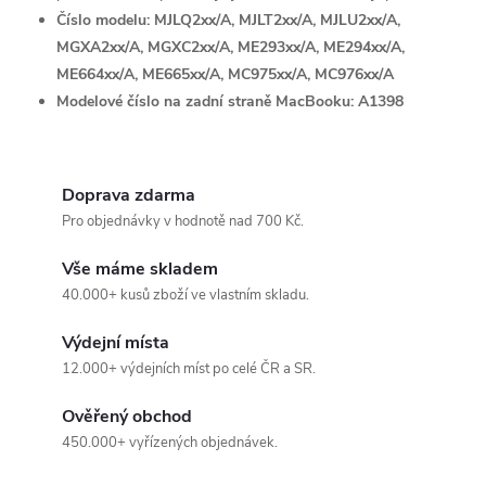
y
Číslo modelu: MJLQ2xx/A, MJLT2xx/A, MJLU2xx/A,
MGXA2xx/A, MGXC2xx/A, ME293xx/A, ME294xx/A,
v
ME664xx/A, ME665xx/A, MC975xx/A, MC976xx/A
Modelové číslo na zadní straně MacBooku: A1398
ý
p
i
Doprava zdarma
Pro objednávky v hodnotě nad 700 Kč.
s
Vše máme skladem
u
40.000+ kusů zboží ve vlastním skladu.
Výdejní místa
12.000+ výdejních míst po celé ČR a SR.
Ověřený obchod
450.000+ vyřízených objednávek.