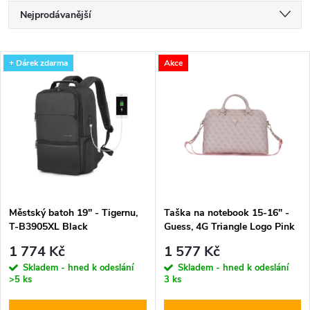
Ř
Nejprodávanější
a
Nejlevnější
V
+ Dárek zdarma
Akce
Nejdražší
z
ý
Abecedně
e
p
n
i
í
s
p
Městský batoh 19'' - Tigernu,
Taška na notebook 15-16" -
T-B3905XL Black
Guess, 4G Triangle Logo Pink
p
r
1 774 Kč
1 577 Kč
r
Skladem - hned k odeslání
Skladem - hned k odeslání
>5 ks
3 ks
o
o