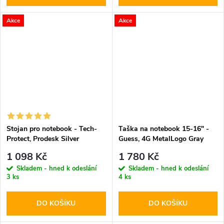
Akce
Akce
Stojan pro notebook - Tech-
Taška na notebook 15-16" -
Protect, Prodesk Silver
Guess, 4G MetalLogo Gray
1 098 Kč
1 780 Kč
Skladem - hned k odeslání
Skladem - hned k odeslání
3 ks
4 ks
DO KOŠÍKU
DO KOŠÍKU