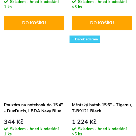
Skladem - hned k odeslání
Skladem - hned k odeslání
1 ks
>5 ks
DO KOŠÍKU
DO KOŠÍKU
+ Dárek zdarma
Pouzdro na notebook do 15.4"
Městský batoh 15.6'' - Tigernu,
- DuxDucis, LBDA Navy Blue
T-B9121 Black
344 Kč
1 224 Kč
Skladem - hned k odeslání
Skladem - hned k odeslání
1 ks
>5 ks