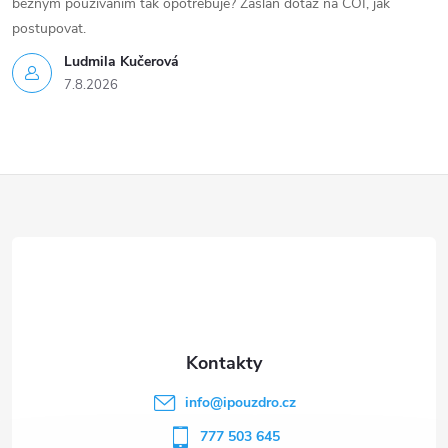
běžným používáním tak opotřebuje? Zaslán dotaz na ČOI, jak
postupovat.
Ludmila Kučerová
7.8.2026
Z
á
p
a
t
info
@
ipouzdro.cz
í
777 503 645