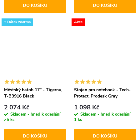
DO KOŠÍKU
DO KOŠÍKU
+ Dárek zdarma
Akce
Městský batoh 17'' - Tigernu,
Stojan pro notebook - Tech-
T-B3916 Black
Protect, Prodesk Gray
2 074 Kč
1 098 Kč
Skladem - hned k odeslání
Skladem - hned k odeslání
>5 ks
1 ks
DO KOŠÍKU
DO KOŠÍKU