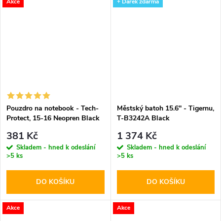
Akce
+ Dárek zdarma
Pouzdro na notebook - Tech-
Městský batoh 15.6'' - Tigernu,
Protect, 15-16 Neopren Black
T-B3242A Black
381 Kč
1 374 Kč
Skladem - hned k odeslání
Skladem - hned k odeslání
>5 ks
>5 ks
DO KOŠÍKU
DO KOŠÍKU
Akce
Akce