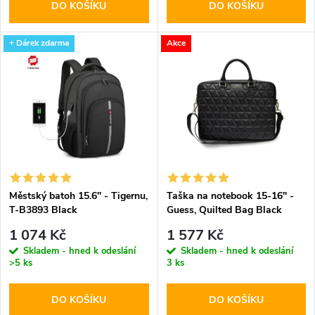
DO KOŠÍKU
DO KOŠÍKU
d
d
u
+ Dárek zdarma
Akce
u
k
k
t
t
ů
ů
Městský batoh 15.6'' - Tigernu,
Taška na notebook 15-16" -
T-B3893 Black
Guess, Quilted Bag Black
1 074 Kč
1 577 Kč
Skladem - hned k odeslání
Skladem - hned k odeslání
>5 ks
3 ks
DO KOŠÍKU
DO KOŠÍKU