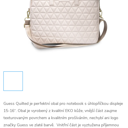
Guess Quilted je perfektní obal pro notebook s úhlopříčkou displeje
15-16“. Obal je vyrobený z kvalitní EKO kůže, vnější část zaujme
texturovaným povrchem a kvalitním prošíváním, nechybí ani logo
značky Guess ve zlaté barvě. Vnitřní část je vyztužena příjemnou