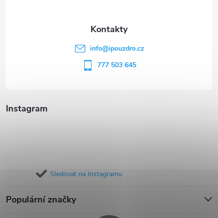
a
t
info
@
ipouzdro.cz
í
777 503 645
Instagram
Sledovat na Instagramu
Populární značky