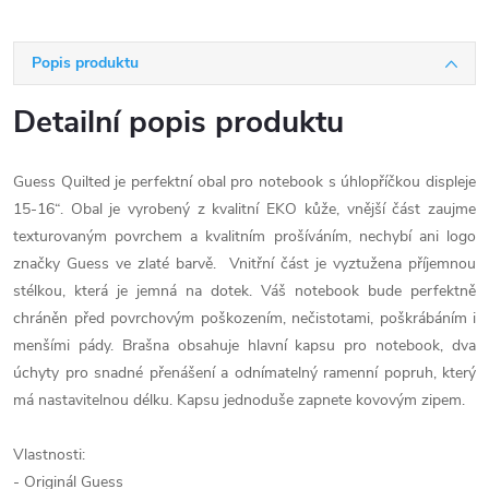
Popis produktu
Detailní popis produktu
Guess Quilted je perfektní obal pro notebook s úhlopříčkou displeje
15-16“. Obal je vyrobený z kvalitní EKO kůže, vnější část zaujme
texturovaným povrchem a kvalitním prošíváním, nechybí ani logo
značky Guess ve zlaté barvě. Vnitřní část je vyztužena příjemnou
stélkou, která je jemná na dotek. Váš notebook bude perfektně
chráněn před povrchovým poškozením, nečistotami, poškrábáním i
menšími pády. Brašna obsahuje hlavní kapsu pro notebook, dva
úchyty pro snadné přenášení a odnímatelný ramenní popruh, který
má nastavitelnou délku. Kapsu jednoduše zapnete kovovým zipem.
Vlastnosti:
- Originál Guess