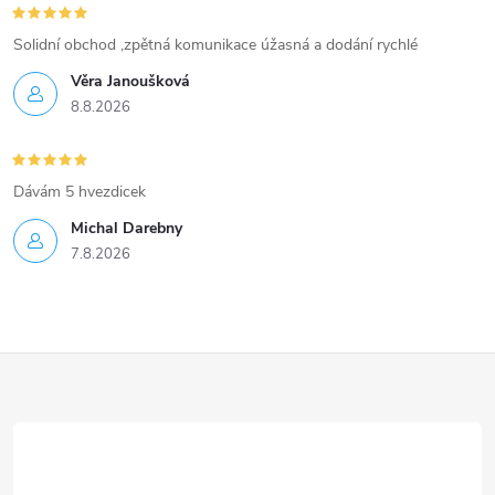
Solidní obchod ,zpětná komunikace úžasná a dodání rychlé
Věra Janoušková
8.8.2026
Dávám 5 hvezdicek
Michal Darebny
7.8.2026
Z
á
p