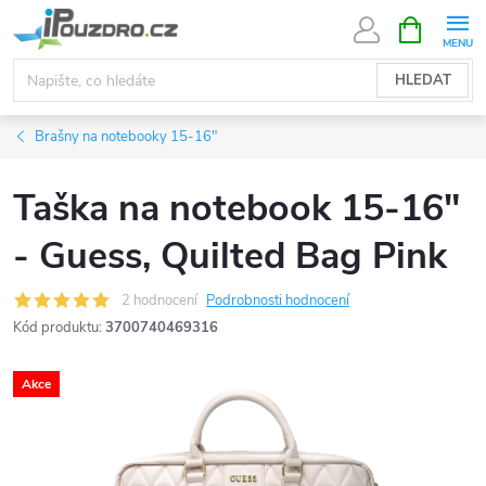
Přejít
NÁKUPNÍ
KOŠÍK
na
obsah
HLEDAT
Brašny na notebooky 15-16"
Taška na notebook 15-16"
- Guess, Quilted Bag Pink
2 hodnocení
Podrobnosti hodnocení
Kód produktu:
3700740469316
Akce