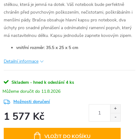
stélkou, která je jemná na dotek. Váš notebook bude perfektně
chráněn před povrchovým poškozením, nečistotami, poškrábáním i
menšími pády. Brašna obsahuje hlavní kapsu pro notebook, dva
úchyty pro snadné přenášení a odnímatelný ramenní popruh, který
má nastavitelnou délku. Kapsu jednoduše zapnete kovovým zipem.
vnitřní rozměr: 35.5 x 25 x 5 cm
Detailní informace
Skladem - hned k odeslání
4 ks
11.8.2026
Možnosti doručení
1 577 Kč
Měrná
cena:
VLOŽIT DO KOŠÍKU