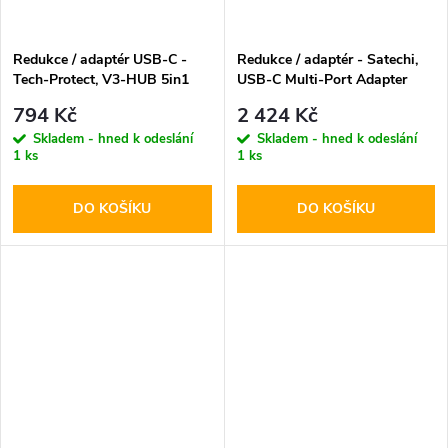
Redukce / adaptér USB-C -
Redukce / adaptér - Satechi,
Tech-Protect, V3-HUB 5in1
USB-C Multi-Port Adapter
Silver
794 Kč
2 424 Kč
Skladem - hned k odeslání
Skladem - hned k odeslání
1 ks
1 ks
DO KOŠÍKU
DO KOŠÍKU