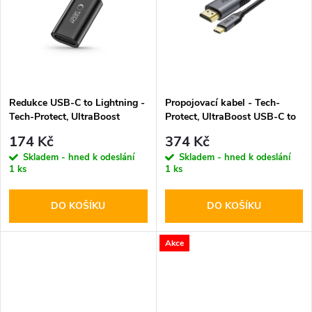
k
t
t
ů
ů
Redukce USB-C to Lightning -
Propojovací kabel - Tech-
Tech-Protect, UltraBoost
Protect, UltraBoost USB-C to
Black
HDMI
174 Kč
374 Kč
Skladem - hned k odeslání
Skladem - hned k odeslání
1 ks
1 ks
DO KOŠÍKU
DO KOŠÍKU
Akce