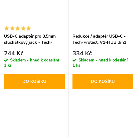
USB-C adaptér pro 3,5mm
Redukce / adaptér USB-C -
sluchátkový jack - Tech-
Tech-Protect, V1-HUB 3in1
Protect
244 Kč
334 Kč
Skladem - hned k odeslání
Skladem - hned k odeslání
1 ks
1 ks
DO KOŠÍKU
DO KOŠÍKU