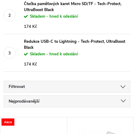
Čtečka paměťových karet Micro SD/TF - Tech-Protect,
UltraBoost Black
Skladem - hned k odeslání
174 Kč
Redukce USB-C to Lightning - Tech-Protect, UltraBoost
Black
Skladem - hned k odeslání
174 Kč
Filtrovat
Ř
Nejprodávanější
a
Nejlevnější
V
Akce
Nejdražší
z