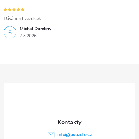
Dávám 5 hvezdicek
Michal Darebny
7.8.2026
Z
á
p
a
t
info
@
ipouzdro.cz