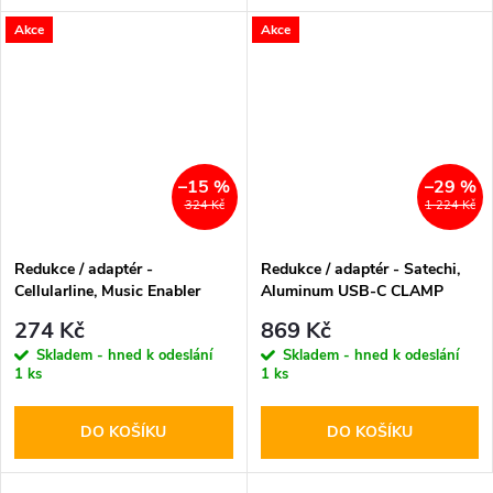
Akce
Akce
–15 %
–29 %
324 Kč
1 224 Kč
Redukce / adaptér -
Redukce / adaptér - Satechi,
Cellularline, Music Enabler
Aluminum USB-C CLAMP
PRO Hub Silver
274 Kč
869 Kč
Skladem - hned k odeslání
Skladem - hned k odeslání
1 ks
1 ks
DO KOŠÍKU
DO KOŠÍKU