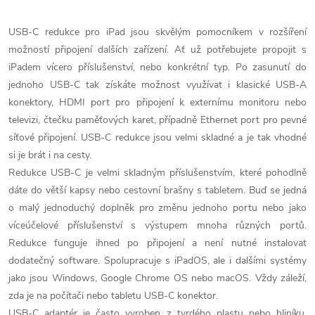
O
v
USB-C redukce pro iPad jsou skvělým pomocníkem v rozšíření
možností připojení dalších zařízení. Ať už potřebujete propojit s
l
iPadem vícero příslušenství, nebo konkrétní typ. Po zasunutí do
á
jednoho USB-C tak získáte možnost využívat i klasické USB-A
konektory, HDMI port pro připojení k externímu monitoru nebo
d
televizi, čtečku paměťových karet, případně Ethernet port pro pevné
síťové připojení. USB-C redukce jsou velmi skladné a je tak vhodné
a
si je brát i na cesty.
c
Redukce USB-C je velmi skladným příslušenstvím, které pohodlně
dáte do větší kapsy nebo cestovní brašny s tabletem. Buď se jedná
í
o malý jednoduchý doplněk pro změnu jednoho portu nebo jako
p
víceúčelové příslušenství s výstupem mnoha různých portů.
Redukce funguje ihned po připojení a není nutné instalovat
r
dodatečný software. Spolupracuje s iPadOS, ale i dalšími systémy
jako jsou Windows, Google Chrome OS nebo macOS. Vždy záleží,
v
zda je na počítači nebo tabletu USB-C konektor.
USB-C adaptér je často vyroben z tvrdého plastu nebo hliníku.