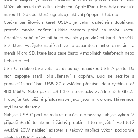
k
Může tak perfektně ladit s designem Apple iPadu. Mnohdy obsahuje
y
malou LED diodu, která signalizuje aktivní připojení k tabletu.
v
Čtečka paměťových karet USB-C je velmi užitečným doplňkem,
protože mnoho zařízení ukládá záznam právě na malou kartu.
ý
Adaptér v sobě může mít hned dva sloty pro vložení karet. Pro větší
SD, které využijete například ve fotoaparátech nebo kamerách a
p
menší Micro SD, které jsou zase často v mobilních telefonech nebo
i
třeba dronech.
USB-C redukce také většinou disponuje nabídkou USB-A portů. Do
s
nich zapojíte starší příslušenství a doplňky. Buď se setkáte s
u
pomalejší specifikací USB 2.0 a zvládne přenášet data rychlostí až
480 Mbit/s. Nebo pak s USB 3.0 a teoreticky zvládne až 5 Gbit/s.
Propojíte tak běžné příslušenství jako jsou mikrofony, klávesnice,
myši nebo tiskárny.
Nabíjecí USB-C port na redukci má často omezený nabíjecí výkon. V
případě iPadů to ale není žádný problém. I ten největší iPad totiž
využívá 20W nabíjecí adaptér a takový nabíjecí výkon podporuje
jakákoliv USB-C redukce.