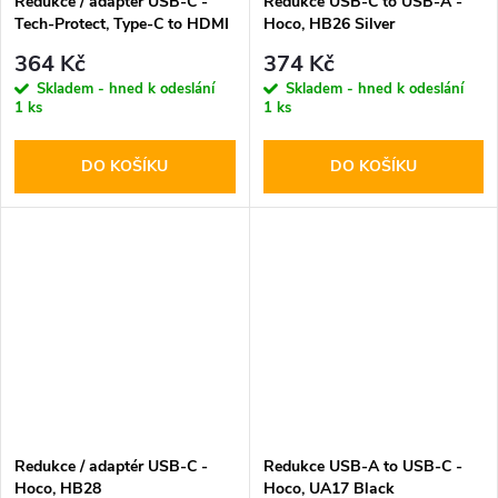
Redukce / adaptér USB-C -
Redukce USB-C to USB-A -
Tech-Protect, Type-C to HDMI
Hoco, HB26 Silver
364 Kč
374 Kč
Skladem - hned k odeslání
Skladem - hned k odeslání
1 ks
1 ks
DO KOŠÍKU
DO KOŠÍKU
Redukce / adaptér USB-C -
Redukce USB-A to USB-C -
Hoco, HB28
Hoco, UA17 Black