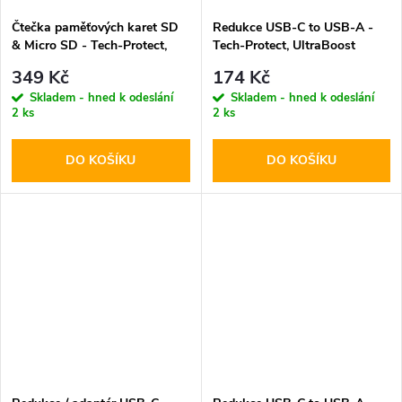
Čtečka paměťových karet SD
Redukce USB-C to USB-A -
& Micro SD - Tech-Protect,
Tech-Protect, UltraBoost
UltraBoost Black
Black
349 Kč
174 Kč
Skladem - hned k odeslání
Skladem - hned k odeslání
2 ks
2 ks
DO KOŠÍKU
DO KOŠÍKU