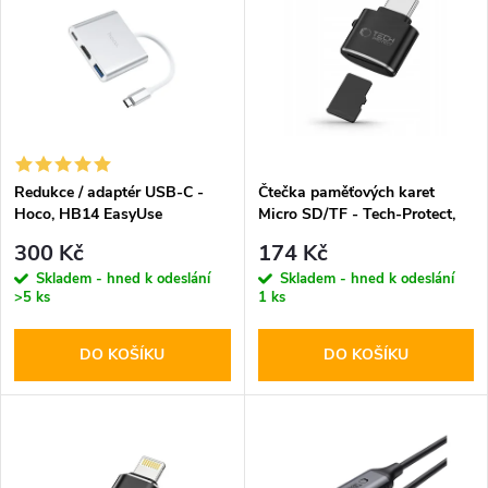
ý
Abecedně
e
p
n
i
í
s
p
Redukce / adaptér USB-C -
Čtečka paměťových karet
Hoco, HB14 EasyUse
Micro SD/TF - Tech-Protect,
p
UltraBoost Black
r
300 Kč
174 Kč
r
Skladem - hned k odeslání
Skladem - hned k odeslání
>5 ks
1 ks
o
o
DO KOŠÍKU
DO KOŠÍKU
d
d
u
u
k