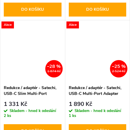
DO KOŠÍKU
DO KOŠÍKU
Akce
Akce
–28 %
–25 %
1 874 Kč
2 524 Kč
Redukce / adaptér - Satechi,
Redukce / adaptér - Satechi,
USB-C Slim Multi-Port
USB-C Multi-Port Adapter
Adapter Gray
Gray
1 331 Kč
1 890 Kč
Skladem - hned k odeslání
Skladem - hned k odeslání
2 ks
1 ks