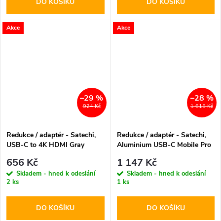
DO KOŠÍKU
DO KOŠÍKU
Akce
Akce
–29 %
–28 %
924 Kč
1 615 Kč
Redukce / adaptér - Satechi,
Redukce / adaptér - Satechi,
USB-C to 4K HDMI Gray
Aluminium USB-C Mobile Pro
Hub Gray
656 Kč
1 147 Kč
Skladem - hned k odeslání
Skladem - hned k odeslání
2 ks
1 ks
DO KOŠÍKU
DO KOŠÍKU