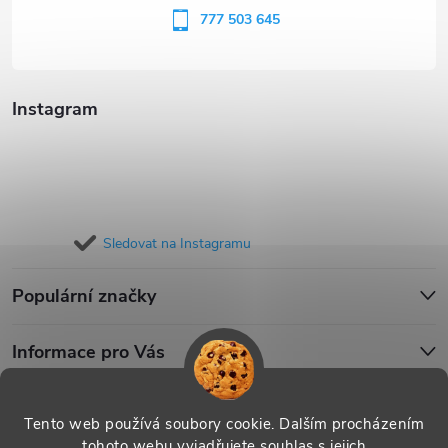
í
777 503 645
Instagram
Sledovat na Instagramu
Populární značky
Informace pro Vás
Blog
Tento web používá soubory cookie. Dalším procházením
tohoto webu vyjadřujete souhlas s jejich