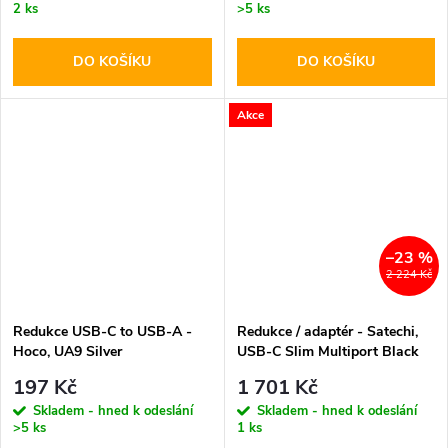
2 ks
>5 ks
DO KOŠÍKU
DO KOŠÍKU
Akce
–23 %
2 224 Kč
Redukce USB-C to USB-A -
Redukce / adaptér - Satechi,
Hoco, UA9 Silver
USB-C Slim Multiport Black
197 Kč
1 701 Kč
Skladem - hned k odeslání
Skladem - hned k odeslání
>5 ks
1 ks