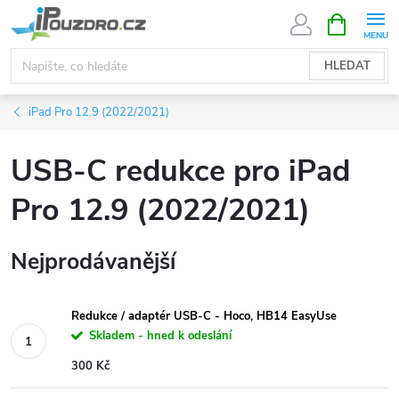
Přejít
NÁKUPNÍ
KOŠÍK
na
obsah
HLEDAT
iPad Pro 12.9 (2022/2021)
USB-C redukce pro iPad
Pro 12.9 (2022/2021)
Nejprodávanější
Redukce / adaptér USB-C - Hoco, HB14 EasyUse
Skladem - hned k odeslání
300 Kč