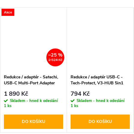
Akce
–25 %
2 524 Kč
Redukce / adaptér - Satechi,
Redukce / adaptér USB-C -
USB-C Multi-Port Adapter
Tech-Protect, V3-HUB 5in1
Gray
1 890 Kč
794 Kč
Skladem - hned k odeslání
Skladem - hned k odeslání
1 ks
1 ks
DO KOŠÍKU
DO KOŠÍKU