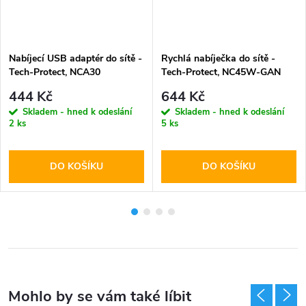
Nabíjecí USB adaptér do sítě -
Rychlá nabíječka do sítě -
Tech-Protect, NCA30
Tech-Protect, NC45W-GAN
PD30W/QC3.0 + USB-C kabel
PD45W + USB-C kabel
444 Kč
644 Kč
Skladem - hned k odeslání
Skladem - hned k odeslání
2 ks
5 ks
DO KOŠÍKU
DO KOŠÍKU