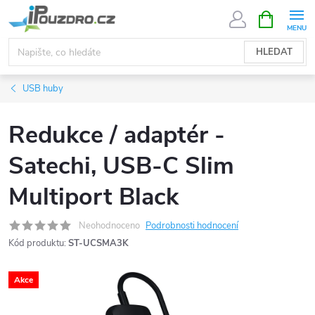
Přejít
NÁKUPNÍ
KOŠÍK
na
obsah
HLEDAT
USB huby
Redukce / adaptér -
Satechi, USB-C Slim
Multiport Black
Neohodnoceno
Podrobnosti hodnocení
Kód produktu:
ST-UCSMA3K
Akce