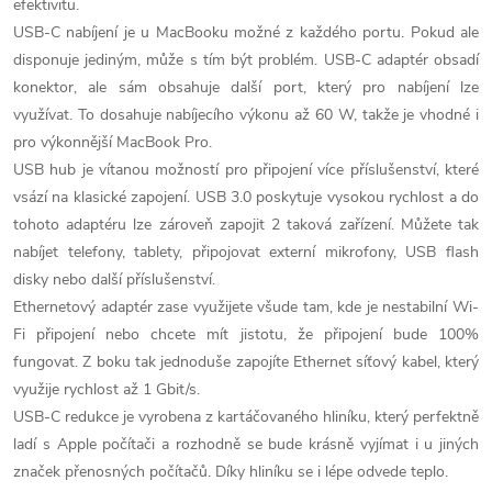
efektivitu.
USB-C nabíjení je u MacBooku možné z každého portu. Pokud ale
disponuje jediným, může s tím být problém. USB-C adaptér obsadí
konektor, ale sám obsahuje další port, který pro nabíjení lze
využívat. To dosahuje nabíjecího výkonu až 60 W, takže je vhodné i
pro výkonnější MacBook Pro.
USB hub je vítanou možností pro připojení více příslušenství, které
vsází na klasické zapojení. USB 3.0 poskytuje vysokou rychlost a do
tohoto adaptéru lze zároveň zapojit 2 taková zařízení. Můžete tak
nabíjet telefony, tablety, připojovat externí mikrofony, USB flash
disky nebo další příslušenství.
Ethernetový adaptér zase využijete všude tam, kde je nestabilní Wi-
Fi připojení nebo chcete mít jistotu, že připojení bude 100%
fungovat. Z boku tak jednoduše zapojíte Ethernet síťový kabel, který
využije rychlost až 1 Gbit/s.
USB-C redukce je vyrobena z kartáčovaného hliníku, který perfektně
ladí s Apple počítači a rozhodně se bude krásně vyjímat i u jiných
značek přenosných počítačů. Díky hliníku se i lépe odvede teplo.