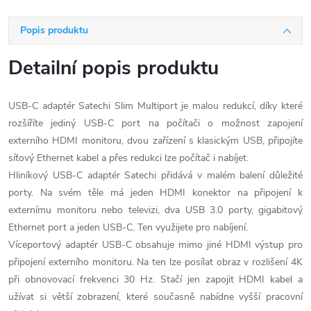
Popis produktu
Detailní popis produktu
USB-C adaptér Satechi Slim Multiport je malou redukcí, díky které
rozšíříte jediný USB-C port na počítači o možnost zapojení
externího HDMI monitoru, dvou zařízení s klasickým USB, připojíte
síťový Ethernet kabel a přes redukci lze počítač i nabíjet.
Hliníkový USB-C adaptér Satechi přidává v malém balení důležité
porty. Na svém těle má jeden HDMI konektor na připojení k
externímu monitoru nebo televizi, dva USB 3.0 porty, gigabitový
Ethernet port a jeden USB-C. Ten využijete pro nabíjení.
Víceportový adaptér USB-C obsahuje mimo jiné HDMI výstup pro
připojení externího monitoru. Na ten lze posílat obraz v rozlišení 4K
při obnovovací frekvenci 30 Hz. Stačí jen zapojit HDMI kabel a
užívat si větší zobrazení, které současně nabídne vyšší pracovní