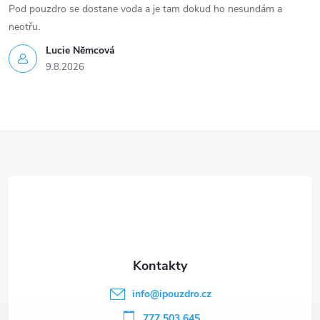
Pod pouzdro se dostane voda a je tam dokud ho nesundám a
neotřu.
Lucie Nĕmcová
9.8.2026
Z
á
p
a
t
info
@
ipouzdro.cz
777 503 645