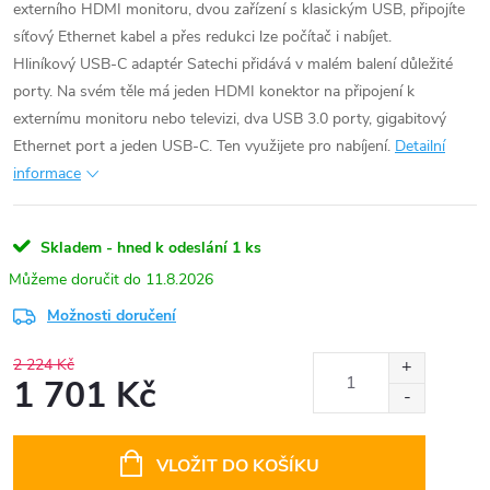
externího HDMI monitoru, dvou zařízení s klasickým USB, připojíte
síťový Ethernet kabel a přes redukci lze počítač i nabíjet.
Hliníkový USB-C adaptér Satechi přidává v malém balení důležité
porty. Na svém těle má jeden HDMI konektor na připojení k
externímu monitoru nebo televizi, dva USB 3.0 porty, gigabitový
Ethernet port a jeden USB-C. Ten využijete pro nabíjení.
Detailní
informace
Skladem - hned k odeslání
1 ks
11.8.2026
Možnosti doručení
2 224 Kč
1 701 Kč
Měrná
cena:
VLOŽIT DO KOŠÍKU