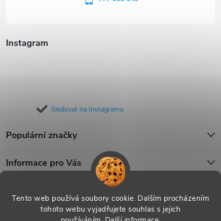
í
Instagram
Sledovat na Instagramu
Populární značky
Informace pro Vás
Blog
Tento web používá soubory cookie. Dalším procházením
tohoto webu vyjadřujete souhlas s jejich
používáním.
Další informace
.