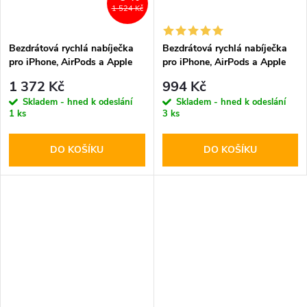
1 524 Kč
Bezdrátová rychlá nabíječka
Bezdrátová rychlá nabíječka
pro iPhone, AirPods a Apple
pro iPhone, AirPods a Apple
Watch - Ringke, QI2 MagSafe
Watch - Tech-Protect, A22
1 372 Kč
994 Kč
Wireless Charger White
MagSafe Wireless Charger
Skladem - hned k odeslání
Skladem - hned k odeslání
White
1 ks
3 ks
DO KOŠÍKU
DO KOŠÍKU