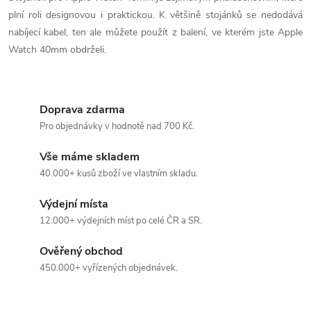
plní roli designovou i praktickou. K většině stojánků se nedodává
a
nabíjecí kabel, ten ale můžete použít z balení, ve kterém jste Apple
c
Watch
40mm obdrželi.
í
p
Doprava zdarma
Pro objednávky v hodnotě nad 700 Kč.
r
Vše máme skladem
v
40.000+ kusů zboží ve vlastním skladu.
k
Výdejní místa
y
12.000+ výdejních míst po celé ČR a SR.
v
Ověřený obchod
ý
450.000+ vyřízených objednávek.
p