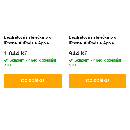
Bezdrátová nabíječka pro
Bezdrátová nabíječka pro
iPhone, AirPods a Apple
iPhone, AirPods a Apple
Watch - Tech-Protect, QI15W-
Watch - Tech-Protect, QI15W-
1 044 Kč
944 Kč
A43 MagSafe Black
A42 MagSafe Space Gray
Skladem - hned k odeslání
Skladem - hned k odeslání
2 ks
5 ks
DO KOŠÍKU
DO KOŠÍKU