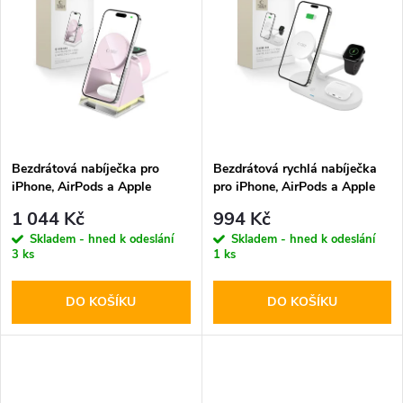
u
k
k
t
t
ů
ů
Bezdrátová nabíječka pro
Bezdrátová rychlá nabíječka
iPhone, AirPods a Apple
pro iPhone, AirPods a Apple
Watch - Tech-Protect, QI15W-
Watch - Tech-Protect, QI15W-
1 044 Kč
994 Kč
A43 MagSafe Pink
A41 MagSafe Wireless
Skladem - hned k odeslání
Skladem - hned k odeslání
Charger White
3 ks
1 ks
DO KOŠÍKU
DO KOŠÍKU