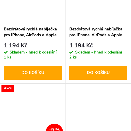
Bezdrátová rychlá nabíječka
Bezdrátová rychlá nabíječka
pro iPhone, AirPods a Apple
pro iPhone, AirPods a Apple
Watch - Tech-Protect, QI15W-
Watch - Tech-Protect, QI15W-
1 194 Kč
1 194 Kč
A45 MagSafe Wireless
A45 MagSafe Wireless
Skladem - hned k odeslání
Skladem - hned k odeslání
Charger White
Charger Black
1 ks
2 ks
DO KOŠÍKU
DO KOŠÍKU
Akce
–9 %