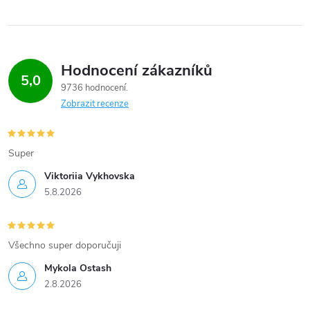
i
s
Hodnocení zákazníků
u
5,0
9736 hodnocení
Zobrazit recenze
Super
Viktoriia Vykhovska
5.8.2026
Všechno super doporučuji
Mykola Ostash
2.8.2026