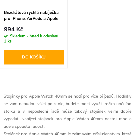
Bezdrátová rychlá nabíječka
pro iPhone, AirPods a Apple
Watch - Tech-Protect, A22
994 Kč
MagSafe Wireless Charger
Skladem - hned k odeslání
Black
1 ks
DO KOŠÍKU
O
v
Stojánky pro Apple Watch
40mm se hodí pro více případů. Hodinky
se vám nebudou válet po stole, budete moct využít režim nočního
l
stolku a v neposlední řadě může takový stojánek velmi dobře
á
vypadat. Nabíjecí stojánek pro Apple Watch
40mm nestojí moc a
udělá spoustu radosti.
d
Stojánek pro Apple Watch
40mm je zajímavým příslušenstvím, které