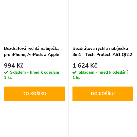
Bezdrátová rychlá nabíječka
Bezdrátová rychlá nabíječka
pro iPhone, AirPods a Apple
3in1 - Tech-Protect, A51 QI2.2
Watch - Tech-Protect, QI15W-
25W MagSafe Wireless
994 Kč
1 624 Kč
A41 MagSafe Wireless
Charger Black
Skladem - hned k odeslání
Skladem - hned k odeslání
Charger Black
1 ks
1 ks
DO KOŠÍKU
DO KOŠÍKU