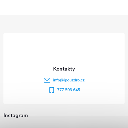
Z
á
p
a
t
info
@
ipouzdro.cz
í
777 503 645
Instagram