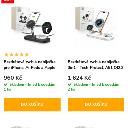
V
Nejdražší
z
ý
Abecedně
e
p
n
i
í
s
p
Bezdrátová rychlá nabíječka
Bezdrátová rychlá nabíječka
pro iPhone, AirPods a Apple
3in1 - Tech-Protect, A51 QI2.2
p
Watch - Tech-Protect, A12
25W MagSafe Wireless
r
960 Kč
1 624 Kč
MagSafe Wireless Charger
Charger White
r
Skladem - hned k odeslání
Skladem - hned k odeslání
Black
1 ks
2 ks
o
o
DO KOŠÍKU
DO KOŠÍKU
d
d
u