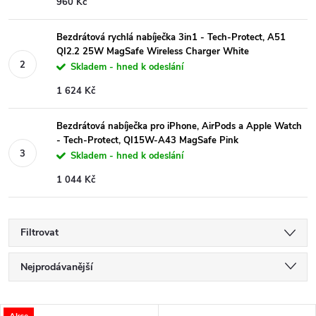
960 Kč
Bezdrátová rychlá nabíječka 3in1 - Tech-Protect, A51
QI2.2 25W MagSafe Wireless Charger White
Skladem - hned k odeslání
1 624 Kč
Bezdrátová nabíječka pro iPhone, AirPods a Apple Watch
- Tech-Protect, QI15W-A43 MagSafe Pink
Skladem - hned k odeslání
1 044 Kč
Filtrovat
Ř
Nejprodávanější
a
Nejlevnější
Akce