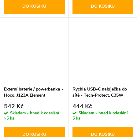
DO KOŠÍKU
DO KOŠÍKU
Externí baterie / powerbanka -
Rychlá USB-C nabíječka do
Hoco, J123A Element
sítě - Tech-Protect, C35W
20000mAh Black
PD35W White
542 Kč
444 Kč
Skladem - hned k odeslání
Skladem - hned k odeslání
>5 ks
5 ks
DO KOŠÍKU
DO KOŠÍKU