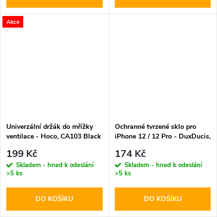
Akce
Univerzální držák do mřížky
Ochranné tvrzené sklo pro
ventilace - Hoco, CA103 Black
iPhone 12 / 12 Pro - DuxDucis,
Full Glass Black
199 Kč
174 Kč
Skladem - hned k odeslání
Skladem - hned k odeslání
>5 ks
>5 ks
DO KOŠÍKU
DO KOŠÍKU