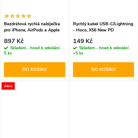
Bezdrátová rychlá nabíječka
Rychlý kabel USB-C/Lightning
pro iPhone, AirPods a Apple
- Hoco, X56 New PD
Watch - Tech-Protect, A12
897 Kč
149 Kč
MagSafe Wireless Charger
Skladem - hned k odeslání
Skladem - hned k odeslání
White
5 ks
>5 ks
DO KOŠÍKU
DO KOŠÍKU
Akce