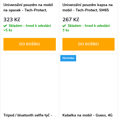
Univerzální pouzdro na mobil
Univerzální pouzdro kapsa na
na opasek - Tech-Protect,
mobil - Tech-Protect, SM65
SM75 5.8-6.8" Black
6.0-6.9" Black
323 Kč
267 Kč
Skladem - hned k odeslání
Skladem - hned k odeslání
>5 ks
3 ks
DO KOŠÍKU
DO KOŠÍKU
Novinka
Tripod / bluetooth selfie tyč -
Kabelka na mobil - Guess, 4G