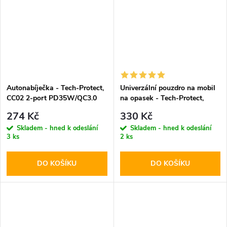
Autonabíječka - Tech-Protect,
Univerzální pouzdro na mobil
CC02 2-port PD35W/QC3.0
na opasek - Tech-Protect,
SM90 5.8-6.8" Black
274 Kč
330 Kč
Skladem - hned k odeslání
Skladem - hned k odeslání
3 ks
2 ks
DO KOŠÍKU
DO KOŠÍKU