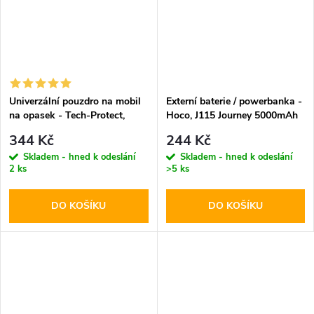
Univerzální pouzdro na mobil
Externí baterie / powerbanka -
na opasek - Tech-Protect,
Hoco, J115 Journey 5000mAh
SM80 5.8-6.8" Black
Black
344 Kč
244 Kč
Skladem - hned k odeslání
Skladem - hned k odeslání
2 ks
>5 ks
DO KOŠÍKU
DO KOŠÍKU