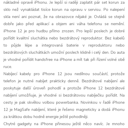
nákladné opravě iPhonu. Je lepší si raději zaplatit pár set korun za
ý
sklo než vynakládat tisíce korun na opravu v servisu. Po nalepení
p
skla není ani poznat, že na obrazovce nějaké je. Ovládá se stejně
dobře jako před aplikací a objem ani váha telefonu se nemění.
i
iPhone 12 je pro hudbu přímo zrozen. Pro lepší poslech je dobré
s
pořídit kvalitní sluchátka nebo bezdrátový reproduktor. Bez kabelů
to půjde lépe a integrovaná baterie v reproduktoru nebo
u
bezdrátových sluchátkách umožní poslech klidně i celý den. Do auta
je vhodné pořídit handsfree na iPhone a mít tak při řízení volné obě
ruce.
Nabíjecí kabely pro iPhone 12 jsou nedílnou součástí, protože
telefon je nutné nabíjet prakticky denně. Bezdrátové nabíjení ale
poskytuje další úroveň pohodlí a protože iPhone 12 bezdrátové
nabíjení umožňuje, je vhodné si bezdrátovou nabíječku pořídit. Na
cesty je pak skvělou volbou powerbanka. Novinkou v řadě iPhone
12 je MagSafe nabíjení, které je řešeno magneticky a dodá iPhonu
za krátkou dobu hodně energie ještě pohodlněji.
Chytré gadgety na iPhone přinesou ještě něco navíc. Je mnoho