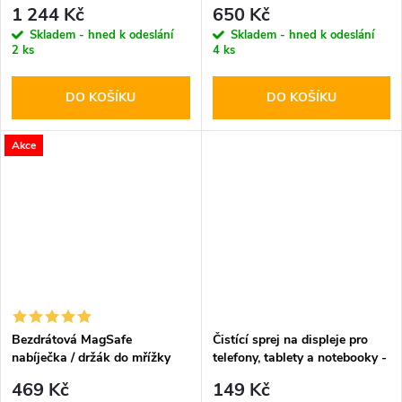
Pro Diving Waterproof Case
Metal Logo Script Pink
1 244 Kč
650 Kč
Gray
Skladem - hned k odeslání
Skladem - hned k odeslání
2 ks
4 ks
DO KOŠÍKU
DO KOŠÍKU
Akce
Bezdrátová MagSafe
Čistící sprej na displeje pro
nabíječka / držák do mřížky
telefony, tablety a notebooky -
ventilace - Hoco, CA85
Tech-Protect, Cleaning Spray
469 Kč
149 Kč
Ultrafast
200ml