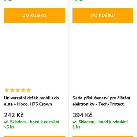
DO KOŠÍKU
DO KOŠÍKU
Univerzální držák mobilu do
Sada příslušenství pro čištění
auta - Hoco, H75 Crown
elektroniky - Tech-Protect,
CS01 Cleaner Set
242 Kč
394 Kč
Skladem - hned k odeslání
Skladem - hned k odeslání
>5 ks
1 ks