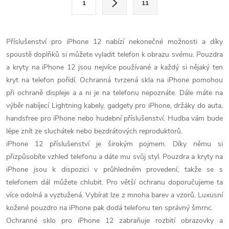
1
11
t
á
r
d
á
Příslušenství pro iPhone 12 nabízí nekonečné možnosti a díky
a
n
spoustě doplňků si můžete vyladit telefon k obrazu svému. Pouzdra
k
a kryty na iPhone 12 jsou nejvíce používané a každý si nějaký ten
c
o
kryt na telefon pořídí. Ochranná tvrzená skla na iPhone pomohou
í
při ochraně displeje a a ni je na telefonu nepoznáte. Dále máte na
v
výběr nabíjecí Lightning kabely, gadgety pro iPhone, držáky do auta,
á
p
handsfree pro iPhone nebo hudební příslušenství. Hudba vám bude
n
lépe znít ze sluchátek nebo bezdrátových reproduktorů.
r
í
iPhone 12 příslušenství je širokým pojmem. Díky němu si
v
přizpůsobíte vzhled telefonu a dáte mu svůj styl. Pouzdra a kryty na
iPhone jsou k dispozici v průhledném provedení, takže se s
k
telefonem dál můžete chlubit. Pro větší ochranu doporučujeme ta
y
více odolná a vyztužená. Vybírat lze z mnoha barev a vzorů. Luxusní
kožené pouzdro na iPhone pak dodá telefonu ten správný šmrnc.
v
Ochranné sklo pro iPhone 12 zabraňuje rozbití obrazovky a