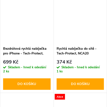
Bezdrátová rychlá nabíječka
Rychlá nabíječka do sítě -
pro iPhone - Tech-Protect,
Tech-Protect, NCA20
QI15W-A28 MagSafe
PD20W/QC3.0 + Lightning
699 Kč
374 Kč
Wireless Charger Black
kabel
Skladem - hned k odeslání
Skladem - hned k odeslání
2 ks
1 ks
DO KOŠÍKU
DO KOŠÍKU
Akce