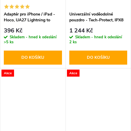
Adaptér pro iPhone / iPad -
Univerzální voděodolné
Hoco, UA27 Lightning to
pouzdro - Tech-Protect, IPX8
HDMI
Pro Diving Waterproof Case
396 Kč
1 244 Kč
Orange
Skladem - hned k odeslání
Skladem - hned k odeslání
>5 ks
2 ks
DO KOŠÍKU
DO KOŠÍKU
Akce
Akce