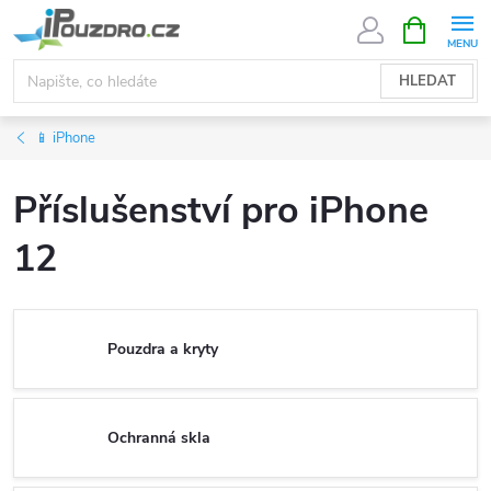
Přejít
NÁKUPNÍ
KOŠÍK
na
obsah
HLEDAT
📱 iPhone
Příslušenství pro iPhone
12
Pouzdra a kryty
Ochranná skla