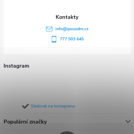
a
t
info
@
ipouzdro.cz
í
777 503 645
Instagram
Sledovat na Instagramu
Populární značky