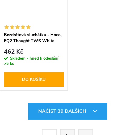
Bezdrátová sluchátka - Hoco,
EQ2 Thought TWS White
462 Kč
Skladem - hned k odeslání
>5 ks
DO KOŠÍKU
O
NAČÍST 39 DALŠÍCH
v
l
S