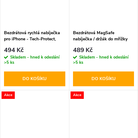
Bezdrátová rychlá nabíječka
Bezdrátová MagSafe
pro iPhone - Tech-Protect,
nabíječka / držák do mřížky
QI15W-A38 MagSafe
ventilace - Hoco, CA91 Magic
494 Kč
489 Kč
Wireless Charger White
Skladem - hned k odeslání
Skladem - hned k odeslání
>5 ks
>5 ks
DO KOŠÍKU
DO KOŠÍKU
Akce
Akce