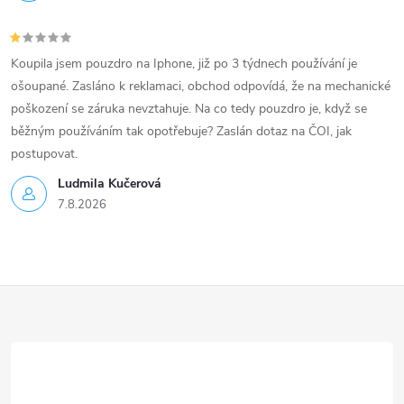
Koupila jsem pouzdro na Iphone, již po 3 týdnech používání je
ošoupané. Zasláno k reklamaci, obchod odpovídá, že na mechanické
poškození se záruka nevztahuje. Na co tedy pouzdro je, když se
běžným používáním tak opotřebuje? Zaslán dotaz na ČOI, jak
postupovat.
Ludmila Kučerová
7.8.2026
Z
á
p