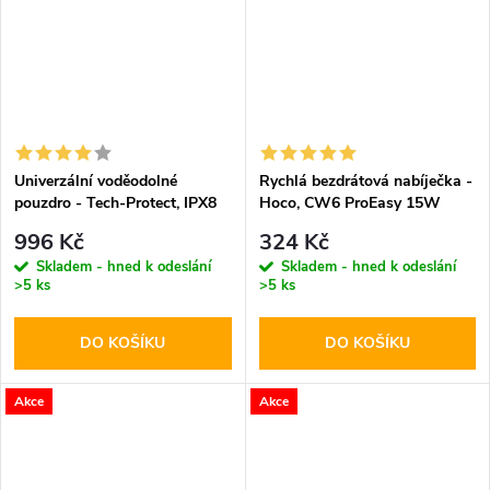
Univerzální voděodolné
Rychlá bezdrátová nabíječka -
pouzdro - Tech-Protect, IPX8
Hoco, CW6 ProEasy 15W
Diving Waterproof Case Black
White
996 Kč
324 Kč
Skladem - hned k odeslání
Skladem - hned k odeslání
>5 ks
>5 ks
DO KOŠÍKU
DO KOŠÍKU
Akce
Akce