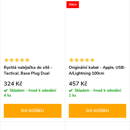
Akce
Rychlá nabíječka do sítě -
Originální kabel - Apple, USB-
Tactical, Base Plug Dual
A/Lightning 100cm
PD20W/QC3.0 White
324 Kč
457 Kč
Skladem - hned k odeslání
Skladem - hned k odeslání
4 ks
1 ks
DO KOŠÍKU
DO KOŠÍKU