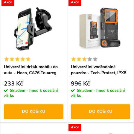
V
Akce
Akce
Nejdražší
z
ý
Abecedně
e
p
n
i
í
s
p
Univerzální držák mobilu do
Univerzální voděodolné
auta - Hoco, CA76 Touareg
pouzdro - Tech-Protect, IPX8
p
Diving Waterproof Case
r
233 Kč
996 Kč
Orange
r
Skladem - hned k odeslání
Skladem - hned k odeslání
>5 ks
>5 ks
o
o
DO KOŠÍKU
DO KOŠÍKU
d
d
u
Akce