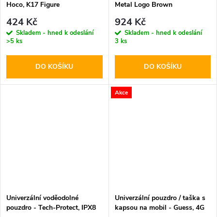
Hoco, K17 Figure
Metal Logo Brown
424 Kč
924 Kč
Skladem - hned k odeslání
Skladem - hned k odeslání
>5 ks
3 ks
DO KOŠÍKU
DO KOŠÍKU
Akce
Univerzální voděodolné
Univerzální pouzdro / taška s
pouzdro - Tech-Protect, IPX8
kapsou na mobil - Guess, 4G