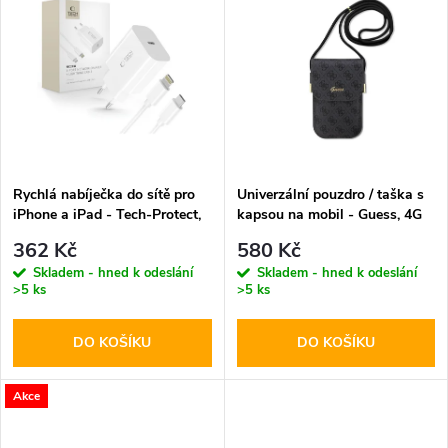
u
k
k
t
t
ů
ů
Rychlá nabíječka do sítě pro
Univerzální pouzdro / taška s
iPhone a iPad - Tech-Protect,
kapsou na mobil - Guess, 4G
NC20W + Lightning kabel
Metal Logo Script Black
362 Kč
580 Kč
Skladem - hned k odeslání
Skladem - hned k odeslání
>5 ks
>5 ks
DO KOŠÍKU
DO KOŠÍKU
Akce