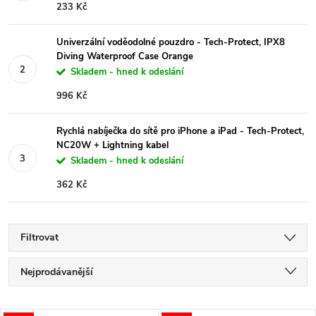
233 Kč
Univerzální voděodolné pouzdro - Tech-Protect, IPX8
Diving Waterproof Case Orange
Skladem - hned k odeslání
996 Kč
Rychlá nabíječka do sítě pro iPhone a iPad - Tech-Protect,
NC20W + Lightning kabel
Skladem - hned k odeslání
362 Kč
Filtrovat
Ř
Nejprodávanější
a
Nejlevnější