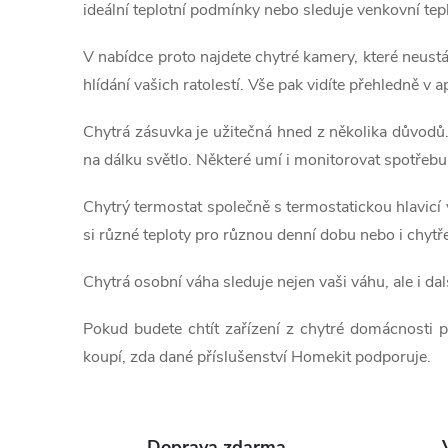
l
t
ideální teplotní podmínky nebo sleduje venkovní tep
á
ů
V nabídce proto najdete chytré kamery, které neust
d
hlídání vašich ratolestí. Vše pak vidíte přehledně v 
a
Chytrá zásuvka je užitečná hned z několika důvodů. D
na dálku světlo. Některé umí i monitorovat spotřebu 
c
í
Chytrý termostat společně s termostatickou hlavicí
si různé teploty pro různou denní dobu nebo i chytř
p
r
Chytrá osobní váha sleduje nejen vaši váhu, ale i dal
v
Pokud budete chtít zařízení z chytré domácnosti 
koupí, zda dané příslušenství Homekit podporuje.
k
y
Doprava zdarma