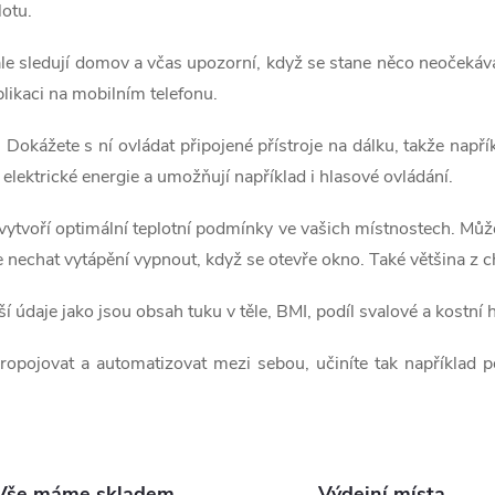
lotu.
ále sledují domov a včas upozorní, když se stane něco neočeká
aplikaci na mobilním telefonu.
okážete s ní ovládat připojené přístroje na dálku, takže napříkl
elektrické energie a umožňují například i hlasové ovládání.
 vytvoří optimální teplotní podmínky ve vašich místnostech. Můž
e nechat vytápění vypnout, když se otevře okno. Také většina z
ší údaje jako jsou obsah tuku v těle, BMI, podíl svalové a kostní
propojovat a automatizovat mezi sebou, učiníte tak například 
Vše máme skladem
Výdejní místa