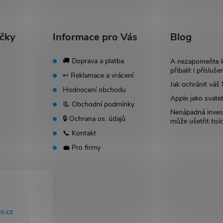
ačky
Informace pro Vás
Blog
🚚 Doprava a platba
A nezapomeňte 
přibalit i přísluše
↩️ Reklamace a vrácení
Jak ochránit vá
Hodnocení obchodu
Apple jako svate
📃 Obchodní podmínky
Nenápadná invest
🔒 Ochrana os. údajů
může ušetřit tisí
📞 Kontakt
💼 Pro firmy
o.cz