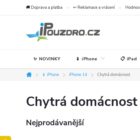
Přejít
🚚 Doprava a platba
↩️ Reklamace a vrácení
Hodnoc
na
obsah
✨ NOVINKY
📱 iPhone
📋 iPad
📱 iPhone
iPhone 14
Chytrá domácnost
Domů
Chytrá domácnost
Nejprodávanější