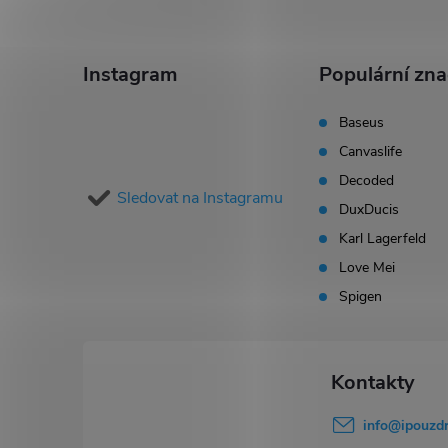
Z
á
Instagram
Populární zn
p
Baseus
Canvaslife
a
Decoded
Sledovat na Instagramu
t
DuxDucis
Karl Lagerfeld
í
Love Mei
Spigen
info
@
ipouzdr