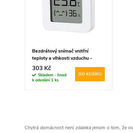
p
p
i
r
s
o
p
d
Bezdrátový snímač vnitřní
teploty a vlhkosti vzduchu -
r
u
Xiaomi, Mi Temperature and
303 Kč
Humidity Monitor
DO KOŠÍKU
o
Skladem - hned
k
k odeslání
1 ks
d
t
u
ů
O
k
v
Chytrá domácnost není zdaleka jenom o tom, že ovl