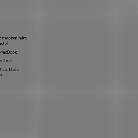
k narozeninám
nství
š MacBook
bní dar
ice, která
ce