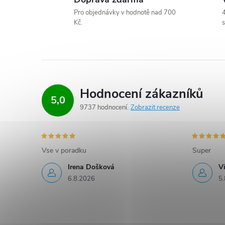
v
Pro objednávky v hodnotě nad 700
4
ý
Kč.
s
p
i
s
Hodnocení zákazníků
u
5,0
9737 hodnocení
Zobrazit recenze
Vse v poradku
Super
Irena Došková
V
6.8.2026
5.