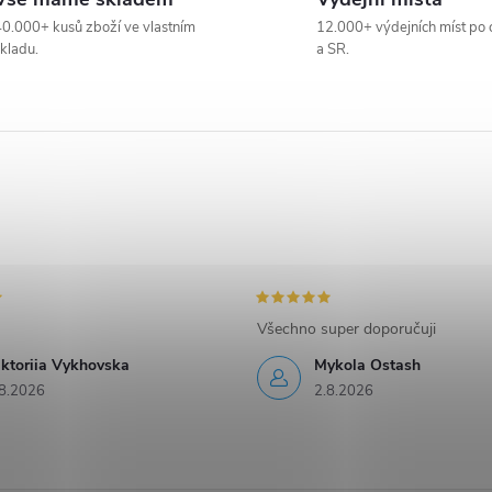
0.000+ kusů zboží ve vlastním
12.000+ výdejních míst po 
kladu.
a SR.
Všechno super doporučuji
iktoriia Vykhovska
Mykola Ostash
8.2026
2.8.2026