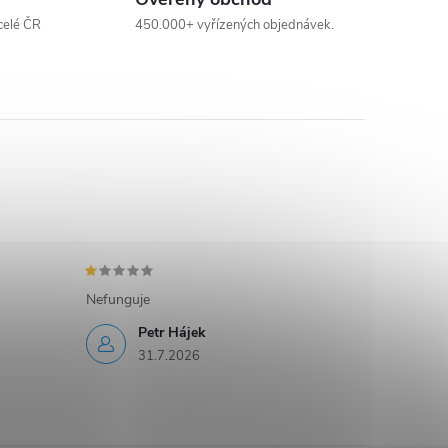
celé ČR
450.000+ vyřízených objednávek.
Nefunguje
Petr Hájek
31.7.2026