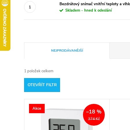
Bezdrátový snímač vnitřní teploty a vl
Skladem - hned k odeslání
Ř
NEJPRODÁVANĚJŠÍ
a
1
položek celkem
z
OTEVŘÍT FILTR
e
V
n
Akce
–18 %
ý
í
374 Kč