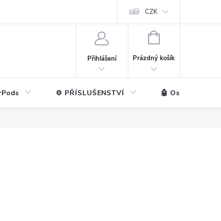
ntakt
💼 Pro firmy
CZK
NÁKUPNÍ
KOŠÍK
Prázdný košík
Přihlášení
rPods
⚙️ PŘÍSLUŠENSTVÍ
🤖 Ostatní značk