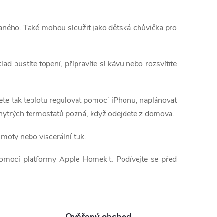
vaného. Také mohou sloužit jako dětská chůvička pro
ad pustíte topení, připravíte si kávu nebo rozsvítíte
ete tak teplotu regulovat pomocí iPhonu, naplánovat
 chytrých termostatů pozná, když odejdete z domova.
 hmoty nebo viscerální tuk.
pomocí platformy Apple Homekit. Podívejte se před
Ověřený obchod