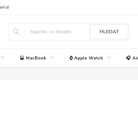
ení obchodu
📃 Obchodní podmínky
🔒 Ochrana os. údajů
📞 Ko
HLEDAT
💻 MacBook
⌚ Apple Watch
🎧 Ai