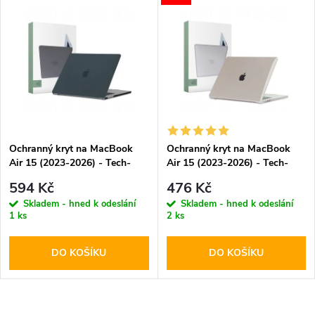
u
u
k
k
t
t
ů
ů
Ochranný kryt na MacBook
Ochranný kryt na MacBook
Air 15 (2023-2026) - Tech-
Air 15 (2023-2026) - Tech-
Protect, SmartShell Matte
Protect, SmartShell Crystal
594 Kč
476 Kč
Black
Clear
Skladem - hned k odeslání
Skladem - hned k odeslání
1 ks
2 ks
DO KOŠÍKU
DO KOŠÍKU