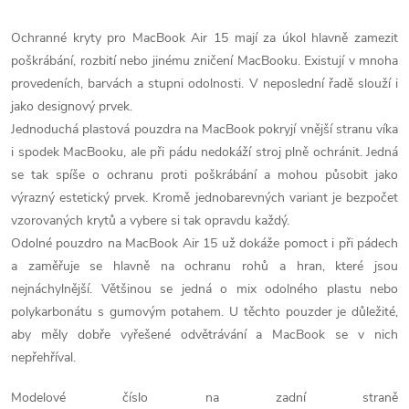
O
v
Ochranné kryty pro MacBook Air 15 mají za úkol hlavně zamezit
poškrábání, rozbití nebo jinému zničení MacBooku. Existují v mnoha
l
provedeních, barvách a stupni odolnosti. V neposlední řadě slouží i
á
jako designový prvek.
Jednoduchá plastová pouzdra na MacBook pokryjí vnější stranu víka
d
i spodek MacBooku, ale při pádu nedokáží stroj plně ochránit. Jedná
se tak spíše o ochranu proti poškrábání a mohou působit jako
a
výrazný estetický prvek. Kromě jednobarevných variant je bezpočet
c
vzorovaných krytů a vybere si tak opravdu každý.
Odolné pouzdro na MacBook Air 15 už dokáže pomoct i při pádech
í
a zaměřuje se hlavně na ochranu rohů a hran, které jsou
p
nejnáchylnější. Většinou se jedná o mix odolného plastu nebo
polykarbonátu s gumovým potahem. U těchto pouzder je důležité,
r
aby měly dobře vyřešené odvětrávání a MacBook se v nich
nepřehříval.
v
Modelové číslo na zadní straně