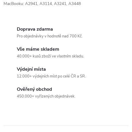
k
MacBooku:
A2941, A3114,
A3241, A3448
y
v
Doprava zdarma
ý
Pro objednávky v hodnotě nad 700 Kč.
p
Vše máme skladem
i
40.000+ kusů zboží ve vlastním skladu.
s
Výdejní místa
12.000+ výdejních míst po celé ČR a SR.
u
Ověřený obchod
450.000+ vyřízených objednávek.