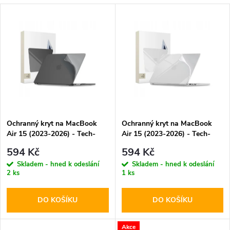
a
V
Nejdražší
z
ý
Abecedně
e
p
n
i
í
s
p
Ochranný kryt na MacBook
Ochranný kryt na MacBook
Air 15 (2023-2026) - Tech-
Air 15 (2023-2026) - Tech-
p
Protect, SoftShell Matte Black
Protect, SoftShell Crystal Clear
r
594 Kč
594 Kč
r
Skladem - hned k odeslání
Skladem - hned k odeslání
2 ks
1 ks
o
o
DO KOŠÍKU
DO KOŠÍKU
d
d
Akce