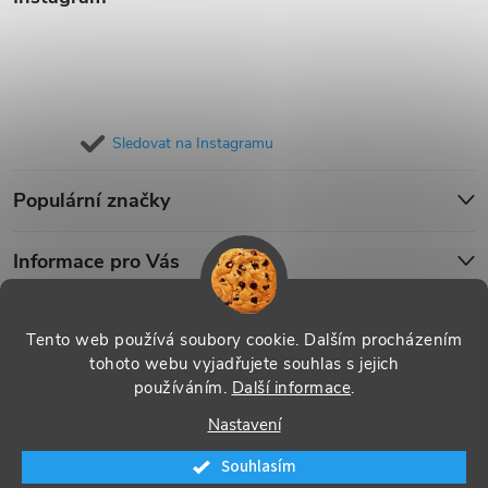
Sledovat na Instagramu
Populární značky
Informace pro Vás
Blog
Tento web používá soubory cookie. Dalším procházením
tohoto webu vyjadřujete souhlas s jejich
používáním.
Další informace
.
Copyright 2026
iPouzdro.cz
. Všechna práva vyhrazena.
Upravit
Nastavení
nastavení cookies
Souhlasím
Vytvořil Shoptet